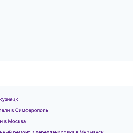
окузнецк
ители в Симферополь
ки в Москва
льный ремонт и перепланировка в Мурманск