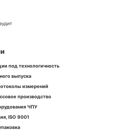
аудит
ми
ции под технологичность
ного выпуска
ротоколы измерений
ассовое производство
орудования ЧПУ
ия, ISO 9001
упаковка