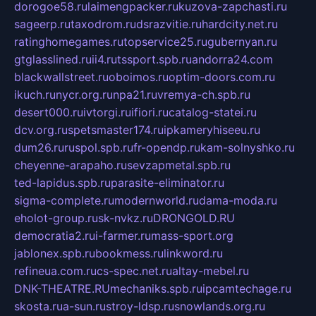
dorogoe58.ru
laimengpacker.ru
kuzova-zapchasti.ru
sageerp.ru
taxodrom.ru
dsrazvitie.ru
hardcity.net.ru
ratinghomegames.ru
topservice25.ru
gubernyan.ru
gtglasslined.ru
ii4.ru
tssport.spb.ru
andorra24.com
blackwallstreet.ru
oboimos.ru
optim-doors.com.ru
ikuch.ru
nycr.org.ru
npa21.ru
vremya-ch.spb.ru
desert000.ru
ivtorgi.ru
ifiori.ru
catalog-statei.ru
dcv.org.ru
spetsmaster174.ru
ipkameryhiseeu.ru
dum26.ru
ruspol.spb.ru
fr-opendp.ru
kam-solnyshko.ru
cheyenne-arapaho.ru
sevzapmetal.spb.ru
ted-lapidus.spb.ru
parasite-eliminator.ru
sigma-complete.ru
modernworld.ru
dama-moda.ru
eholot-group.ru
sk-nvkz.ru
DRONGOLD.RU
democratia2.ru
i-farmer.ru
mass-sport.org
jablonex.spb.ru
bookmess.ru
linkword.ru
refineua.com.ru
cs-spec.net.ru
altay-mebel.ru
DNK-THEATRE.RU
mechaniks.spb.ru
ipcamtechage.ru
skosta.ru
a-sun.ru
stroy-ldsp.ru
snowlands.org.ru