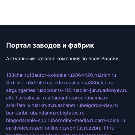
Портал заводов и фабрик
Актуальный каталог компаний по всей России
133chel.ru
13autor-kolonka.ru
2864420.ru
2rich.ru
3-d-file.ru
3d-file.ru
a-cdc.ru
aalse.ru
a380club.ru
airgungames.ru
accounts-112.ru
adler-jun.ru
adonyev.ru
alfeihavsalnassr.ru
altaipant.ru
argentinamia.ru
aria-family.ru
arkrym.ru
ashanet.ru
belgorod-day.ru
bankaribi.ru
bandamn.ru
bigfatcc.ru
blagodarenie-spb.ru
borodino-media.ru
card-voice.ru
cardvoice.ru
zed-online.ru
zvonitut.ru
zebra-tlt.ru