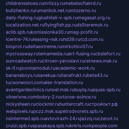
childrensshoes.ru
mrlizzy.ru
mebelsofiakrd.ru
bulizhenko.ru
rumantick.net.ru
mtszerno.ru
daily-fishing.ru
glushiteli-v-spb.ru
megasat.org.ru
localization.net.ru
flyingfish.pp.ru
ds5teremok.ru
aclib.spb.ru
komissionka30.ru
mag-profit.ru
icentre-74.ru
leasing-nsk.ru
hd39.ru
rcd.com.ru
bioprot.ru
deltaextreme.ru
mirkotlov07.ru
mycrossway.ru
temamedia.ru
art-fusing.ru
cbslefort.ru
sunroadwatch.ru
citroen-yaroslavl.ru
ratnews.msk.ru
sk-if.ru
joomlamoduli.ru
academic-work.ru
bananaboys.ru
sanekua.ru
lianafrukt.ru
beta43.ru
tucsonwoori.com
alex-translation.ru
avantgardeclinics.ru
noel.msk.ru
buylq.ru
aquas-spb.ru
vilnerivne.com
bobry-2.ru
vtoroe-solnce.ru
nickysheen.ru
clockmir.ru
huntercraft.ru
стройокт.рф
webpixels.ru
pczz.msk.su
petrodvorets.spb.ru
nsintermed.spb.ru
avtovirazh-24.ru
jazzq.ru
czecot.ru
cruizi.spb.ru
spasskaya.spb.ru
kniris.ru
vkpeople.com