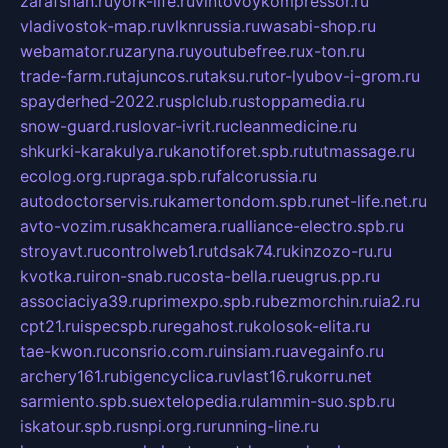
zarafshan.ru
york-life.ru
vintovoykompressor.ru
vladivostok-map.ru
vlknrussia.ru
wasabi-shop.ru
webamator.ru
zaryna.ru
youtubefree.ru
x-ton.ru
trade-farm.ru
tajuncos.ru
taksu.ru
tor-lyubov-i-grom.ru
spayderhed-2022.ru
splclub.ru
stoppamedia.ru
snow-guard.ru
slovar-ivrit.ru
cleanmedicine.ru
shkurki-karakulya.ru
kanotiforet.spb.ru
tutmassage.ru
ecolog.org.ru
praga.spb.ru
falcorussia.ru
autodoctorservis.ru
kamertondom.spb.ru
net-life.net.ru
avto-vozim.ru
sakhcamera.ru
alliance-electro.spb.ru
stroyavt.ru
controlweb1.ru
tdsak74.ru
kinzozo-ru.ru
kvotka.ru
iron-snab.ru
costa-bella.ru
eugrus.pp.ru
associaciya39.ru
primexpo.spb.ru
bezmorchin.ru
ia2.ru
cpt21.ru
ispecspb.ru
regahost.ru
kolosok-elita.ru
tae-kwon.ru
consrio.com.ru
insiam.ru
avegainfo.ru
archery161.ru
bigencyclica.ru
vlast16.ru
korru.net
sarmiento.spb.su
extelopedia.ru
lammin-suo.spb.ru
iskatour.spb.ru
snpi.org.ru
running-line.ru