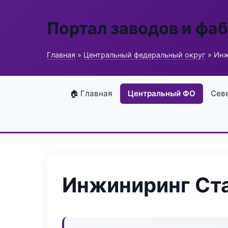
Портал заводов и фа
Главная
»
Центральный федеральный округ
» Инж
🏠 Главная
Центральный ФО
Сев
Инжиниринг Ст