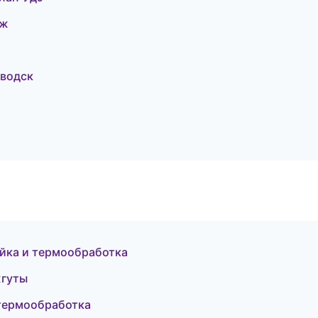
еж
водск
йка и термообработка
жгуты
 термообработка