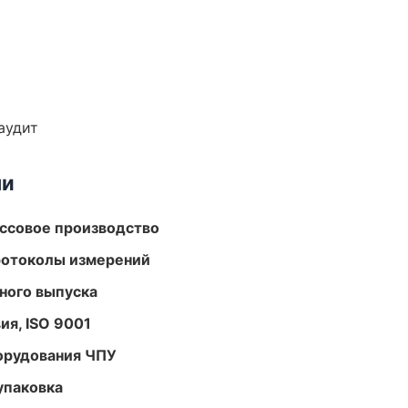
аудит
ми
ассовое производство
ротоколы измерений
ного выпуска
ия, ISO 9001
орудования ЧПУ
упаковка