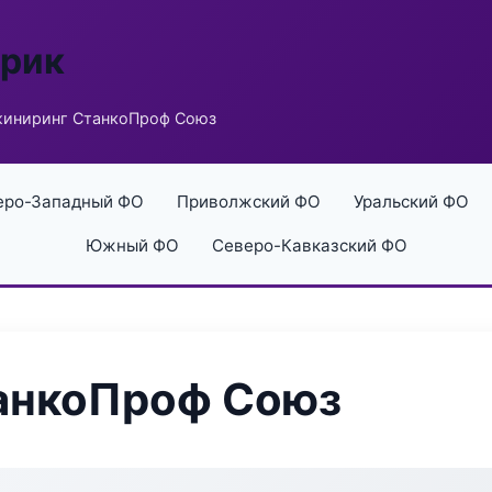
брик
иниринг СтанкоПроф Союз
еро-Западный ФО
Приволжский ФО
Уральский ФО
Южный ФО
Северо-Кавказский ФО
анкоПроф Союз