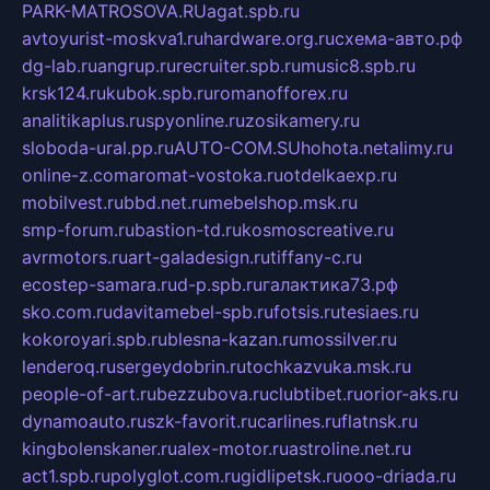
PARK-MATROSOVA.RU
agat.spb.ru
avtoyurist-moskva1.ru
hardware.org.ru
схема-авто.рф
dg-lab.ru
angrup.ru
recruiter.spb.ru
music8.spb.ru
krsk124.ru
kubok.spb.ru
romanofforex.ru
analitikaplus.ru
spyonline.ru
zosikamery.ru
sloboda-ural.pp.ru
AUTO-COM.SU
hohota.net
alimy.ru
online-z.com
aromat-vostoka.ru
otdelkaexp.ru
mobilvest.ru
bbd.net.ru
mebelshop.msk.ru
smp-forum.ru
bastion-td.ru
kosmoscreative.ru
avrmotors.ru
art-galadesign.ru
tiffany-c.ru
ecostep-samara.ru
d-p.spb.ru
галактика73.рф
sko.com.ru
davitamebel-spb.ru
fotsis.ru
tesiaes.ru
kokoroyari.spb.ru
blesna-kazan.ru
mossilver.ru
lenderoq.ru
sergeydobrin.ru
tochkazvuka.msk.ru
people-of-art.ru
bezzubova.ru
clubtibet.ru
orior-aks.ru
dynamoauto.ru
szk-favorit.ru
carlines.ru
flatnsk.ru
kingbolenskaner.ru
alex-motor.ru
astroline.net.ru
act1.spb.ru
polyglot.com.ru
gidlipetsk.ru
ooo-driada.ru