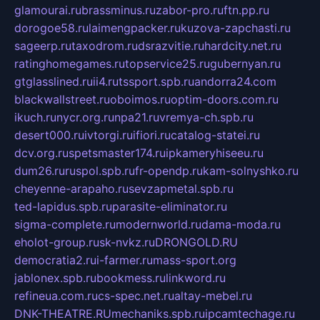
glamourai.ru
brassminus.ru
zabor-pro.ru
ftn.pp.ru
dorogoe58.ru
laimengpacker.ru
kuzova-zapchasti.ru
sageerp.ru
taxodrom.ru
dsrazvitie.ru
hardcity.net.ru
ratinghomegames.ru
topservice25.ru
gubernyan.ru
gtglasslined.ru
ii4.ru
tssport.spb.ru
andorra24.com
blackwallstreet.ru
oboimos.ru
optim-doors.com.ru
ikuch.ru
nycr.org.ru
npa21.ru
vremya-ch.spb.ru
desert000.ru
ivtorgi.ru
ifiori.ru
catalog-statei.ru
dcv.org.ru
spetsmaster174.ru
ipkameryhiseeu.ru
dum26.ru
ruspol.spb.ru
fr-opendp.ru
kam-solnyshko.ru
cheyenne-arapaho.ru
sevzapmetal.spb.ru
ted-lapidus.spb.ru
parasite-eliminator.ru
sigma-complete.ru
modernworld.ru
dama-moda.ru
eholot-group.ru
sk-nvkz.ru
DRONGOLD.RU
democratia2.ru
i-farmer.ru
mass-sport.org
jablonex.spb.ru
bookmess.ru
linkword.ru
refineua.com.ru
cs-spec.net.ru
altay-mebel.ru
DNK-THEATRE.RU
mechaniks.spb.ru
ipcamtechage.ru