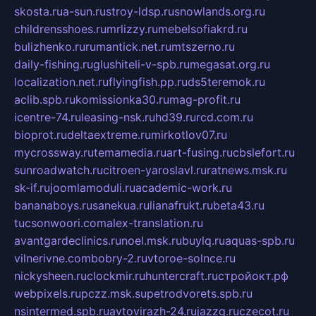
skosta.ru
a-sun.ru
stroy-ldsp.ru
snowlands.org.ru
childrensshoes.ru
mrlizzy.ru
mebelsofiakrd.ru
bulizhenko.ru
rumantick.net.ru
mtszerno.ru
daily-fishing.ru
glushiteli-v-spb.ru
megasat.org.ru
localization.net.ru
flyingfish.pp.ru
ds5teremok.ru
aclib.spb.ru
komissionka30.ru
mag-profit.ru
icentre-74.ru
leasing-nsk.ru
hd39.ru
rcd.com.ru
bioprot.ru
deltaextreme.ru
mirkotlov07.ru
mycrossway.ru
temamedia.ru
art-fusing.ru
cbslefort.ru
sunroadwatch.ru
citroen-yaroslavl.ru
ratnews.msk.ru
sk-if.ru
joomlamoduli.ru
academic-work.ru
bananaboys.ru
sanekua.ru
lianafrukt.ru
beta43.ru
tucsonwoori.com
alex-translation.ru
avantgardeclinics.ru
noel.msk.ru
buylq.ru
aquas-spb.ru
vilnerivne.com
bobry-2.ru
vtoroe-solnce.ru
nickysheen.ru
clockmir.ru
huntercraft.ru
стройокт.рф
webpixels.ru
pczz.msk.su
petrodvorets.spb.ru
nsintermed.spb.ru
avtovirazh-24.ru
jazzq.ru
czecot.ru