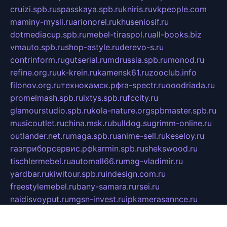
cruizi.spb.ru
spasskaya.spb.ru
kniris.ru
vkpeople.com
maminy-mysli.ru
arionorel.ru
khuseniosif.ru
dotmediacup.spb.ru
mebel-tiraspol.ru
all-books.biz
vmauto.spb.ru
shop-astyle.ru
derevo-s.ru
contrinform.ru
gutserial.ru
mdrussia.spb.ru
monod.ru
refine.org.ru
uk-krein.ru
kamensk61.ru
zooclub.info
filonov.org.ru
технокамск.рф
ra-spectr.ru
ooodriada.ru
promelmash.spb.ru
ixtys.spb.ru
fccity.ru
glamourstudio.spb.ru
kola-nature.org
spbmaster.spb.ru
musicoutlet.ru
china.msk.ru
bulldog.su
grimm-online.ru
outlander.net.ru
maga.spb.ru
anime-sell.ru
keseloy.ru
газприборсервис.рф
karmin.spb.ru
shekswood.ru
tischlermebel.ru
automall66.ru
mag-vladimir.ru
yardbar.ru
kiwitour.spb.ru
indesign.com.ru
freestylemebel.ru
bany-samara.ru
rsei.ru
naidisvoyput.ru
mgsn-invest.ru
ipkamerasannce.ru
alicante-house.ru
ibelka74.ru
cozyhouse.info
vlkargalev-studio.ru
700mb.ru
figura-ufa.ru
alina-live.ru