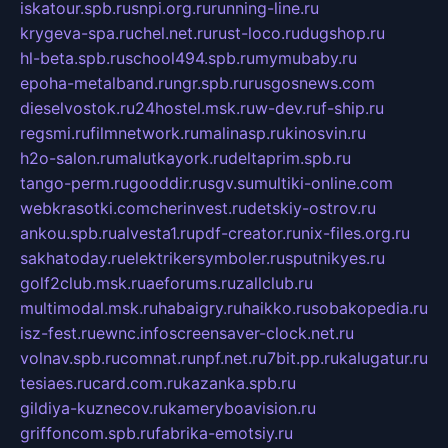
iskatour.spb.ru
snpi.org.ru
running-line.ru
krygeva-spa.ru
chel.net.ru
rust-loco.ru
dugshop.ru
hl-beta.spb.ru
school494.spb.ru
mymubaby.ru
epoha-metalband.ru
ngr.spb.ru
rusgosnews.com
dieselvostok.ru
24hostel.msk.ru
w-dev.ru
f-ship.ru
regsmi.ru
filmnetwork.ru
malinasp.ru
kinosvin.ru
h2o-salon.ru
malutkayork.ru
deltaprim.spb.ru
tango-perm.ru
gooddir.ru
sgv.su
multiki-online.com
webkrasotki.com
cherinvest.ru
detskiy-ostrov.ru
ankou.spb.ru
alvesta1.ru
pdf-creator.ru
nix-files.org.ru
sakhatoday.ru
elektrikersymboler.ru
sputnikyes.ru
golf2club.msk.ru
aeforums.ru
zallclub.ru
multimodal.msk.ru
habaigry.ru
haikko.ru
sobakopedia.ru
isz-fest.ru
ewnc.info
screensaver-clock.net.ru
volnav.spb.ru
comnat.ru
npf.net.ru
7bit.pp.ru
kalugatur.ru
tesiaes.ru
card.com.ru
kazanka.spb.ru
gildiya-kuznecov.ru
kameryboavision.ru
griffoncom.spb.ru
fabrika-emotsiy.ru