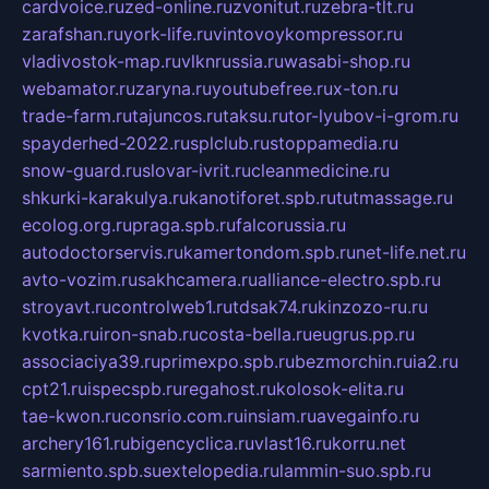
cardvoice.ru
zed-online.ru
zvonitut.ru
zebra-tlt.ru
zarafshan.ru
york-life.ru
vintovoykompressor.ru
vladivostok-map.ru
vlknrussia.ru
wasabi-shop.ru
webamator.ru
zaryna.ru
youtubefree.ru
x-ton.ru
trade-farm.ru
tajuncos.ru
taksu.ru
tor-lyubov-i-grom.ru
spayderhed-2022.ru
splclub.ru
stoppamedia.ru
snow-guard.ru
slovar-ivrit.ru
cleanmedicine.ru
shkurki-karakulya.ru
kanotiforet.spb.ru
tutmassage.ru
ecolog.org.ru
praga.spb.ru
falcorussia.ru
autodoctorservis.ru
kamertondom.spb.ru
net-life.net.ru
avto-vozim.ru
sakhcamera.ru
alliance-electro.spb.ru
stroyavt.ru
controlweb1.ru
tdsak74.ru
kinzozo-ru.ru
kvotka.ru
iron-snab.ru
costa-bella.ru
eugrus.pp.ru
associaciya39.ru
primexpo.spb.ru
bezmorchin.ru
ia2.ru
cpt21.ru
ispecspb.ru
regahost.ru
kolosok-elita.ru
tae-kwon.ru
consrio.com.ru
insiam.ru
avegainfo.ru
archery161.ru
bigencyclica.ru
vlast16.ru
korru.net
sarmiento.spb.su
extelopedia.ru
lammin-suo.spb.ru