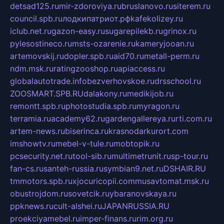
detsad125.ru
mir-zdoroviya.ru
bruslanovo.ru
siterem.ru
council.spb.ru
лодкипатриот.рф
kafekolizey.ru
iclub.net.ru
gazon-easy.ru
sugarepilekb.ru
grinox.ru
pylesostineco.ru
msts-ozarenie.ru
kameryjooan.ru
artemovskij.ru
dopler.spb.ru
aid70.ru
metall-perm.ru
ndm.msk.ru
ratingzooshop.ru
apiaccess.ru
globalautotrade.info
bezverhovskoe.ru
drsschool.ru
ZOOSMART.SPB.RU
dalakony.ru
medikijob.ru
remontt.spb.ru
photostudia.spb.ru
myragon.ru
terramia.ru
academy62.ru
gardengallereya.ru
rti.com.ru
artem-news.ru
biserinca.ru
krasnodarkurort.com
imshowtv.ru
mebel-v-tule.ru
mobtopik.ru
pcsecurity.net.ru
tool-sib.ru
multimetrunit.ru
sp-tour.ru
fan-cs.ru
santeh-russia.ru
symbian9.net.ru
DSHAIR.RU
tmmotors.spb.ru
xjocuricopii.com
musavtomat.msk.ru
obustrojdom.ru
sovetcik.ru
ybaranovskaya.ru
ppknews.ru
cult-alshei.ru
JAPANRUSSIA.RU
proekciyamebel.ru
imper-finans.ru
rim.org.ru