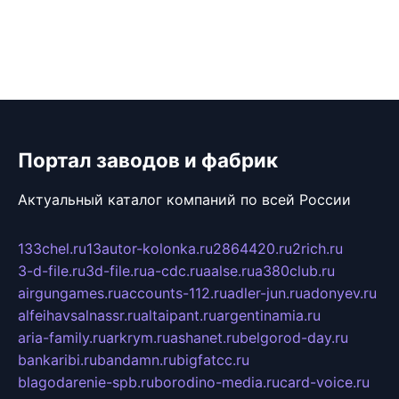
Портал заводов и фабрик
Актуальный каталог компаний по всей России
133chel.ru
13autor-kolonka.ru
2864420.ru
2rich.ru
3-d-file.ru
3d-file.ru
a-cdc.ru
aalse.ru
a380club.ru
airgungames.ru
accounts-112.ru
adler-jun.ru
adonyev.ru
alfeihavsalnassr.ru
altaipant.ru
argentinamia.ru
aria-family.ru
arkrym.ru
ashanet.ru
belgorod-day.ru
bankaribi.ru
bandamn.ru
bigfatcc.ru
blagodarenie-spb.ru
borodino-media.ru
card-voice.ru