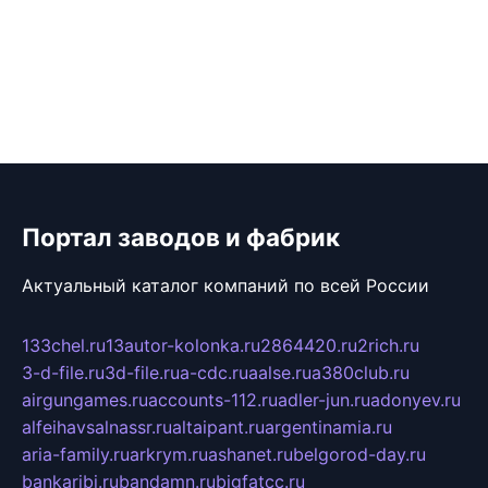
Портал заводов и фабрик
Актуальный каталог компаний по всей России
133chel.ru
13autor-kolonka.ru
2864420.ru
2rich.ru
3-d-file.ru
3d-file.ru
a-cdc.ru
aalse.ru
a380club.ru
airgungames.ru
accounts-112.ru
adler-jun.ru
adonyev.ru
alfeihavsalnassr.ru
altaipant.ru
argentinamia.ru
aria-family.ru
arkrym.ru
ashanet.ru
belgorod-day.ru
bankaribi.ru
bandamn.ru
bigfatcc.ru