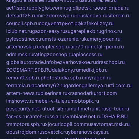
kingbolenskaner.ru
alex-motor.ru
astroline.net.ru
act1.spb.ru
polyglot.com.ru
gidlipetsk.ru
ooo-driada.ru
detsad125.ru
mir-zdoroviya.ru
bruslanovo.ru
siterem.ru
council.spb.ru
лодкипатриот.рф
kafekolizey.ru
iclub.net.ru
gazon-easy.ru
sugarepilekb.ru
grinox.ru
pylesostineco.ru
msts-ozarenie.ru
kameryjooan.ru
artemovskij.ru
dopler.spb.ru
aid70.ru
metall-perm.ru
ndm.msk.ru
ratingzooshop.ru
apiaccess.ru
globalautotrade.info
bezverhovskoe.ru
drsschool.ru
ZOOSMART.SPB.RU
dalakony.ru
medikijob.ru
remontt.spb.ru
photostudia.spb.ru
myragon.ru
terramia.ru
academy62.ru
gardengallereya.ru
rti.com.ru
artem-news.ru
biserinca.ru
krasnodarkurort.com
imshowtv.ru
mebel-v-tule.ru
mobtopik.ru
pcsecurity.net.ru
tool-sib.ru
multimetrunit.ru
sp-tour.ru
fan-cs.ru
santeh-russia.ru
symbian9.net.ru
DSHAIR.RU
tmmotors.spb.ru
xjocuricopii.com
musavtomat.msk.ru
obustrojdom.ru
sovetcik.ru
ybaranovskaya.ru