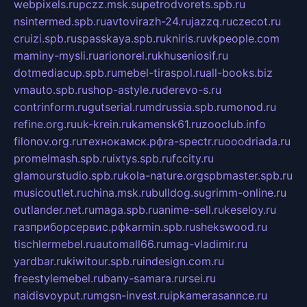
webpixels.ru
pczz.msk.su
petrodvorets.spb.ru
nsintermed.spb.ru
avtovirazh-24.ru
jazzq.ru
czecot.ru
cruizi.spb.ru
spasskaya.spb.ru
kniris.ru
vkpeople.com
maminy-mysli.ru
arionorel.ru
khuseniosif.ru
dotmediacup.spb.ru
mebel-tiraspol.ru
all-books.biz
vmauto.spb.ru
shop-astyle.ru
derevo-s.ru
contrinform.ru
gutserial.ru
mdrussia.spb.ru
monod.ru
refine.org.ru
uk-krein.ru
kamensk61.ru
zooclub.info
filonov.org.ru
технокамск.рф
ra-spectr.ru
ooodriada.ru
promelmash.spb.ru
ixtys.spb.ru
fccity.ru
glamourstudio.spb.ru
kola-nature.org
spbmaster.spb.ru
musicoutlet.ru
china.msk.ru
bulldog.su
grimm-online.ru
outlander.net.ru
maga.spb.ru
anime-sell.ru
keseloy.ru
газприборсервис.рф
karmin.spb.ru
shekswood.ru
tischlermebel.ru
automall66.ru
mag-vladimir.ru
yardbar.ru
kiwitour.spb.ru
indesign.com.ru
freestylemebel.ru
bany-samara.ru
rsei.ru
naidisvoyput.ru
mgsn-invest.ru
ipkamerasannce.ru