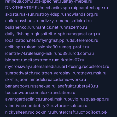
refineua.com.ru
cs-spec.net.ru
altay-mebel.ru
DNK-THEATRE.RU
mechaniks.spb.ru
ipcamtechage.ru
skosta.ru
a-sun.ru
stroy-ldsp.ru
snowlands.org.ru
childrensshoes.ru
mrlizzy.ru
mebelsofiakrd.ru
bulizhenko.ru
rumantick.net.ru
mtszerno.ru
daily-fishing.ru
glushiteli-v-spb.ru
megasat.org.ru
localization.net.ru
flyingfish.pp.ru
ds5teremok.ru
aclib.spb.ru
komissionka30.ru
mag-profit.ru
icentre-74.ru
leasing-nsk.ru
hd39.ru
rcd.com.ru
bioprot.ru
deltaextreme.ru
mirkotlov07.ru
mycrossway.ru
temamedia.ru
art-fusing.ru
cbslefort.ru
sunroadwatch.ru
citroen-yaroslavl.ru
ratnews.msk.ru
sk-if.ru
joomlamoduli.ru
academic-work.ru
bananaboys.ru
sanekua.ru
lianafrukt.ru
beta43.ru
tucsonwoori.com
alex-translation.ru
avantgardeclinics.ru
noel.msk.ru
buylq.ru
aquas-spb.ru
vilnerivne.com
bobry-2.ru
vtoroe-solnce.ru
nickysheen.ru
clockmir.ru
huntercraft.ru
стройокт.рф