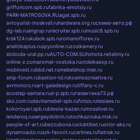
griffoncom.spb.ru
fabrika-emotsiy.ru
PARK-MATROSOVA.RU
agat.spb.ru
avtoyurist-moskva1.ru
hardware.org.ru
схема-авто.рф
dg-lab.ru
angrup.ru
recruiter.spb.ru
music8.spb.ru
krsk124.ru
kubok.spb.ru
romanofforex.ru
analitikaplus.ru
spyonline.ru
zosikamery.ru
sloboda-ural.pp.ru
AUTO-COM.SU
hohota.net
alimy.ru
online-z.com
aromat-vostoka.ru
otdelkaexp.ru
mobilvest.ru
bbd.net.ru
mebelshop.msk.ru
smp-forum.ru
bastion-td.ru
kosmoscreative.ru
avrmotors.ru
art-galadesign.ru
tiffany-c.ru
ecostep-samara.ru
d-p.spb.ru
галактика73.рф
sko.com.ru
davitamebel-spb.ru
fotsis.ru
tesiaes.ru
kokoroyari.spb.ru
blesna-kazan.ru
mossilver.ru
lenderoq.ru
sergeydobrin.ru
tochkazvuka.msk.ru
people-of-art.ru
bezzubova.ru
clubtibet.ru
orior-aks.ru
dynamoauto.ru
szk-favorit.ru
carlines.ru
flatnsk.ru