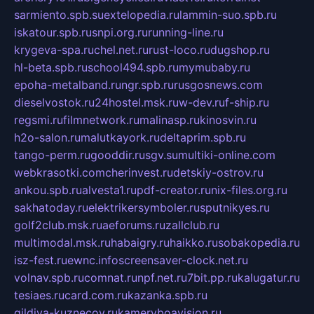
sarmiento.spb.su
extelopedia.ru
lammin-suo.spb.ru
iskatour.spb.ru
snpi.org.ru
running-line.ru
krygeva-spa.ru
chel.net.ru
rust-loco.ru
dugshop.ru
hl-beta.spb.ru
school494.spb.ru
mymubaby.ru
epoha-metalband.ru
ngr.spb.ru
rusgosnews.com
dieselvostok.ru
24hostel.msk.ru
w-dev.ru
f-ship.ru
regsmi.ru
filmnetwork.ru
malinasp.ru
kinosvin.ru
h2o-salon.ru
malutkayork.ru
deltaprim.spb.ru
tango-perm.ru
gooddir.ru
sgv.su
multiki-online.com
webkrasotki.com
cherinvest.ru
detskiy-ostrov.ru
ankou.spb.ru
alvesta1.ru
pdf-creator.ru
nix-files.org.ru
sakhatoday.ru
elektrikersymboler.ru
sputnikyes.ru
golf2club.msk.ru
aeforums.ru
zallclub.ru
multimodal.msk.ru
habaigry.ru
haikko.ru
sobakopedia.ru
isz-fest.ru
ewnc.info
screensaver-clock.net.ru
volnav.spb.ru
comnat.ru
npf.net.ru
7bit.pp.ru
kalugatur.ru
tesiaes.ru
card.com.ru
kazanka.spb.ru
gildiya-kuznecov.ru
kameryboavision.ru