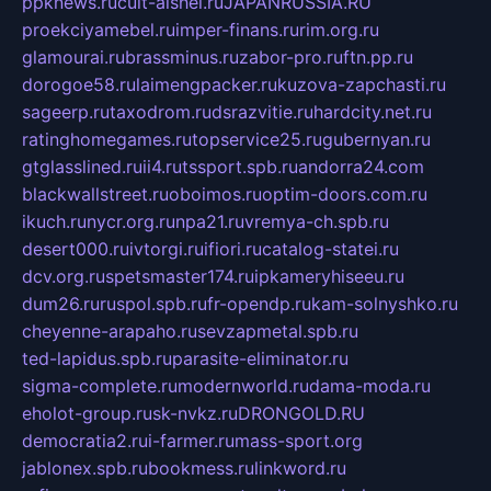
ppknews.ru
cult-alshei.ru
JAPANRUSSIA.RU
proekciyamebel.ru
imper-finans.ru
rim.org.ru
glamourai.ru
brassminus.ru
zabor-pro.ru
ftn.pp.ru
dorogoe58.ru
laimengpacker.ru
kuzova-zapchasti.ru
sageerp.ru
taxodrom.ru
dsrazvitie.ru
hardcity.net.ru
ratinghomegames.ru
topservice25.ru
gubernyan.ru
gtglasslined.ru
ii4.ru
tssport.spb.ru
andorra24.com
blackwallstreet.ru
oboimos.ru
optim-doors.com.ru
ikuch.ru
nycr.org.ru
npa21.ru
vremya-ch.spb.ru
desert000.ru
ivtorgi.ru
ifiori.ru
catalog-statei.ru
dcv.org.ru
spetsmaster174.ru
ipkameryhiseeu.ru
dum26.ru
ruspol.spb.ru
fr-opendp.ru
kam-solnyshko.ru
cheyenne-arapaho.ru
sevzapmetal.spb.ru
ted-lapidus.spb.ru
parasite-eliminator.ru
sigma-complete.ru
modernworld.ru
dama-moda.ru
eholot-group.ru
sk-nvkz.ru
DRONGOLD.RU
democratia2.ru
i-farmer.ru
mass-sport.org
jablonex.spb.ru
bookmess.ru
linkword.ru