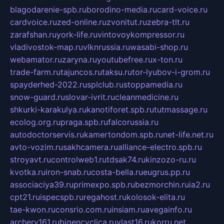
blagodarenie-spb.ru
borodino-media.ru
card-voice.ru
cardvoice.ru
zed-online.ru
zvonitut.ru
zebra-tlt.ru
zarafshan.ru
york-life.ru
vintovoykompressor.ru
vladivostok-map.ru
vlknrussia.ru
wasabi-shop.ru
webamator.ru
zaryna.ru
youtubefree.ru
x-ton.ru
trade-farm.ru
tajuncos.ru
taksu.ru
tor-lyubov-i-grom.ru
spayderhed-2022.ru
splclub.ru
stoppamedia.ru
snow-guard.ru
slovar-ivrit.ru
cleanmedicine.ru
shkurki-karakulya.ru
kanotiforet.spb.ru
tutmassage.ru
ecolog.org.ru
praga.spb.ru
falcorussia.ru
autodoctorservis.ru
kamertondom.spb.ru
net-life.net.ru
avto-vozim.ru
sakhcamera.ru
alliance-electro.spb.ru
stroyavt.ru
controlweb1.ru
tdsak74.ru
kinzozo-ru.ru
kvotka.ru
iron-snab.ru
costa-bella.ru
eugrus.pp.ru
associaciya39.ru
primexpo.spb.ru
bezmorchin.ru
ia2.ru
cpt21.ru
ispecspb.ru
regahost.ru
kolosok-elita.ru
tae-kwon.ru
consrio.com.ru
insiam.ru
avegainfo.ru
archery161.ru
bigencyclica.ru
vlast16.ru
korru.net