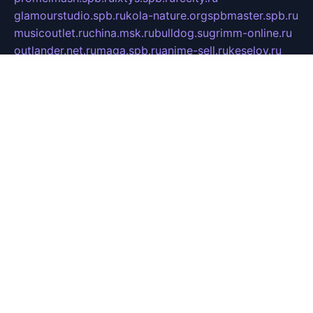
glamourstudio.spb.ru
kola-nature.org
spbmaster.spb.ru
musicoutlet.ru
china.msk.ru
bulldog.su
grimm-online.ru
outlander.net.ru
maga.spb.ru
anime-sell.ru
keseloy.ru
газприборсервис.рф
karmin.spb.ru
shekswood.ru
tischlermebel.ru
automall66.ru
mag-vladimir.ru
yardbar.ru
kiwitour.spb.ru
indesign.com.ru
freestylemebel.ru
bany-samara.ru
rsei.ru
naidisvoyput.ru
mgsn-invest.ru
ipkamerasannce.ru
alicante-house.ru
ibelka74.ru
cozyhouse.info
vlkargalev-studio.ru
700mb.ru
figura-ufa.ru
alina-live.ru
belarusiannews.ru
womenknow.ru
dos-vniimk.ru
sega.net.ru
dv.net.ru
phenomenonsofhistory.com
telesputnik.net.ru
wall.pp.ru
pylesosroidmi.ru
gtc-clan.ru
cligs.ru
bibikazap.ru
popova.org.ru
netwhistler.spb.ru
bellvil.ru
bonzon.ru
iss-vladik.ru
defiparis.net.ru
las-gryzas.ru
amku.ru
electednews.spb.ru
feather.org.ru
spar72.ru
tankiigri.ru
dominus.com.ru
ibtree.ru
sanykool.pp.ru
unixlib.org.ru