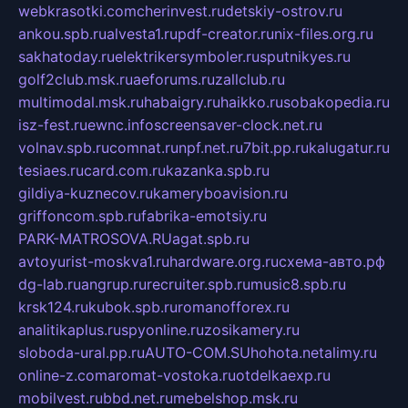
webkrasotki.com
cherinvest.ru
detskiy-ostrov.ru
ankou.spb.ru
alvesta1.ru
pdf-creator.ru
nix-files.org.ru
sakhatoday.ru
elektrikersymboler.ru
sputnikyes.ru
golf2club.msk.ru
aeforums.ru
zallclub.ru
multimodal.msk.ru
habaigry.ru
haikko.ru
sobakopedia.ru
isz-fest.ru
ewnc.info
screensaver-clock.net.ru
volnav.spb.ru
comnat.ru
npf.net.ru
7bit.pp.ru
kalugatur.ru
tesiaes.ru
card.com.ru
kazanka.spb.ru
gildiya-kuznecov.ru
kameryboavision.ru
griffoncom.spb.ru
fabrika-emotsiy.ru
PARK-MATROSOVA.RU
agat.spb.ru
avtoyurist-moskva1.ru
hardware.org.ru
схема-авто.рф
dg-lab.ru
angrup.ru
recruiter.spb.ru
music8.spb.ru
krsk124.ru
kubok.spb.ru
romanofforex.ru
analitikaplus.ru
spyonline.ru
zosikamery.ru
sloboda-ural.pp.ru
AUTO-COM.SU
hohota.net
alimy.ru
online-z.com
aromat-vostoka.ru
otdelkaexp.ru
mobilvest.ru
bbd.net.ru
mebelshop.msk.ru