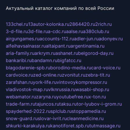
Актуальный каталог компаний по всей России
133chel.ru
13autor-kolonka.ru
2864420.ru
2rich.ru
3-d-file.ru
3d-file.ru
a-cdc.ru
aalse.ru
a380club.ru
airgungames.ru
accounts-112.ru
adler-jun.ru
adonyev.ru
alfeihavsalnassr.ru
altaipant.ru
argentinamia.ru
aria-family.ru
arkrym.ru
ashanet.ru
belgorod-day.ru
bankaribi.ru
bandamn.ru
bigfatcc.ru
blagodarenie-spb.ru
borodino-media.ru
card-voice.ru
cardvoice.ru
zed-online.ru
zvonitut.ru
zebra-tlt.ru
zarafshan.ru
york-life.ru
vintovoykompressor.ru
vladivostok-map.ru
vlknrussia.ru
wasabi-shop.ru
webamator.ru
zaryna.ru
youtubefree.ru
x-ton.ru
trade-farm.ru
tajuncos.ru
taksu.ru
tor-lyubov-i-grom.ru
spayderhed-2022.ru
splclub.ru
stoppamedia.ru
snow-guard.ru
slovar-ivrit.ru
cleanmedicine.ru
shkurki-karakulya.ru
kanotiforet.spb.ru
tutmassage.ru