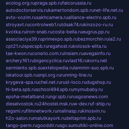
ecolog.org.ru
praga.spb.ru
falcorussia.ru
autodoctorservis.ru
kamertondom.spb.ru
net-life.net.ru
avto-vozim.ru
sakhcamera.ru
alliance-electro.spb.ru
stroyavt.ru
controlweb1.ru
tdsak74.ru
kinzozo-ru.ru
kvotka.ru
iron-snab.ru
costa-bella.ru
eugrus.pp.ru
associaciya39.ru
primexpo.spb.ru
bezmorchin.ru
ia2.ru
cpt21.ru
ispecspb.ru
regahost.ru
kolosok-elita.ru
tae-kwon.ru
consrio.com.ru
insiam.ru
avegainfo.ru
archery161.ru
bigencyclica.ru
vlast16.ru
korru.net
sarmiento.spb.su
extelopedia.ru
lammin-suo.spb.ru
iskatour.spb.ru
snpi.org.ru
running-line.ru
krygeva-spa.ru
chel.net.ru
rust-loco.ru
dugshop.ru
hl-beta.spb.ru
school494.spb.ru
mymubaby.ru
epoha-metalband.ru
ngr.spb.ru
rusgosnews.com
dieselvostok.ru
24hostel.msk.ru
w-dev.ru
f-ship.ru
regsmi.ru
filmnetwork.ru
malinasp.ru
kinosvin.ru
h2o-salon.ru
malutkayork.ru
deltaprim.spb.ru
tango-perm.ru
gooddir.ru
sgv.su
multiki-online.com