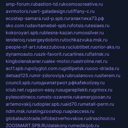
smp-forum.ru
bastion-td.ru
kosmoscreative.ru
avrmotors.ru
art-galadesign.ru
tiffany-c.ru
ecostep-samara.ru
d-p.spb.ru
галактика73.рф
sko.com.ru
davitamebel-spb.ru
fotsis.ru
tesiaes.ru
kokoroyari.spb.ru
blesna-kazan.ru
mossilver.ru
lenderoq.ru
sergeydobrin.ru
tochkazvuka.msk.ru
people-of-art.ru
bezzubova.ru
clubtibet.ru
orior-aks.ru
dynamoauto.ru
szk-favorit.ru
carlines.ru
flatnsk.ru
kingbolenskaner.ru
alex-motor.ru
astroline.net.ru
act1.spb.ru
polyglot.com.ru
gidlipetsk.ru
ooo-driada.ru
detsad125.ru
mir-zdoroviya.ru
bruslanovo.ru
siterem.ru
council.spb.ru
лодкипатриот.рф
kafekolizey.ru
iclub.net.ru
gazon-easy.ru
sugarepilekb.ru
grinox.ru
pylesostineco.ru
msts-ozarenie.ru
kameryjooan.ru
artemovskij.ru
dopler.spb.ru
aid70.ru
metall-perm.ru
ndm.msk.ru
ratingzooshop.ru
apiaccess.ru
globalautotrade.info
bezverhovskoe.ru
drsschool.ru
ZOOSMART.SPB.RU
dalakony.ru
medikijob.ru