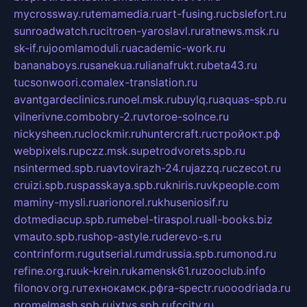
mycrossway.ru
temamedia.ru
art-fusing.ru
cbslefort.ru
sunroadwatch.ru
citroen-yaroslavl.ru
ratnews.msk.ru
sk-if.ru
joomlamoduli.ru
academic-work.ru
bananaboys.ru
sanekua.ru
lianafrukt.ru
beta43.ru
tucsonwoori.com
alex-translation.ru
avantgardeclinics.ru
noel.msk.ru
buylq.ru
aquas-spb.ru
vilnerivne.com
bobry-2.ru
vtoroe-solnce.ru
nickysheen.ru
clockmir.ru
huntercraft.ru
стройокт.рф
webpixels.ru
pczz.msk.su
petrodvorets.spb.ru
nsintermed.spb.ru
avtovirazh-24.ru
jazzq.ru
czecot.ru
cruizi.spb.ru
spasskaya.spb.ru
kniris.ru
vkpeople.com
maminy-mysli.ru
arionorel.ru
khuseniosif.ru
dotmediacup.spb.ru
mebel-tiraspol.ru
all-books.biz
vmauto.spb.ru
shop-astyle.ru
derevo-s.ru
contrinform.ru
gutserial.ru
mdrussia.spb.ru
monod.ru
refine.org.ru
uk-krein.ru
kamensk61.ru
zooclub.info
filonov.org.ru
технокамск.рф
ra-spectr.ru
ooodriada.ru
promelmash.spb.ru
ixtys.spb.ru
fccity.ru