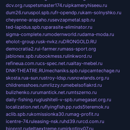
dcv.org.ru
spetsmaster174.ru
ipkameryhiseeu.ru
dum26.ru
ruspol.spb.ru
fr-opendp.ru
kam-solnyshko.ru
cheyenne-arapaho.ru
sevzapmetal.spb.ru
ted-lapidus.spb.ru
parasite-eliminator.ru
sigma-complete.ru
modernworld.ru
dama-moda.ru
eholot-group.ru
sk-nvkz.ru
DRONGOLD.RU
democratia2.ru
i-farmer.ru
mass-sport.org
jablonex.spb.ru
bookmess.ru
linkword.ru
refineua.com.ru
cs-spec.net.ru
altay-mebel.ru
DNK-THEATRE.RU
mechaniks.spb.ru
ipcamtechage.ru
skosta.ru
a-sun.ru
stroy-ldsp.ru
snowlands.org.ru
childrensshoes.ru
mrlizzy.ru
mebelsofiakrd.ru
bulizhenko.ru
rumantick.net.ru
mtszerno.ru
daily-fishing.ru
glushiteli-v-spb.ru
megasat.org.ru
localization.net.ru
flyingfish.pp.ru
ds5teremok.ru
aclib.spb.ru
komissionka30.ru
mag-profit.ru
icentre-74.ru
leasing-nsk.ru
hd39.ru
rcd.com.ru
bioprot.ru
deltaextreme.ru
mirkotlov07.ru