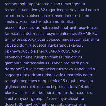
remontt.spb.ru
photostudia.spb.ru
myragon.ru
terramia.ru
academy62.ru
gardengallereya.ru
rti.com.ru
artem-news.ru
biserinca.ru
krasnodarkurort.com
imshowtv.ru
mebel-v-tule.ru
mobtopik.ru
pcsecurity.net.ru
tool-sib.ru
multimetrunit.ru
sp-tour.ru
fan-cs.ru
santeh-russia.ru
symbian9.net.ru
DSHAIR.RU
tmmotors.spb.ru
xjocuricopii.com
musavtomat.msk.ru
obustrojdom.ru
sovetcik.ru
ybaranovskaya.ru
ppknews.ru
cult-alshei.ru
JAPANRUSSIA.RU
proekciyamebel.ru
imper-finans.ru
rim.org.ru
glamourai.ru
brassminus.ru
zabor-pro.ru
ftn.pp.ru
dorogoe58.ru
laimengpacker.ru
kuzova-zapchasti.ru
sageerp.ru
taxodrom.ru
dsrazvitie.ru
hardcity.net.ru
ratinghomegames.ru
topservice25.ru
gubernyan.ru
gtglasslined.ru
ii4.ru
tssport.spb.ru
andorra24.com
blackwallstreet.ru
oboimos.ru
optim-doors.com.ru
ikuch.ru
nycr.org.ru
npa21.ru
vremya-ch.spb.ru
desert000.ru
ivtorgi.ru
ifiori.ru
catalog-statei.ru