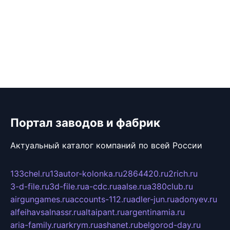
Портал заводов и фабрик
Актуальный каталог компаний по всей России
133chel.ru
13autor-kolonka.ru
2864420.ru
2rich.ru
3-d-file.ru
3d-file.ru
a-cdc.ru
aalse.ru
a380club.ru
airgungames.ru
accounts-112.ru
adler-jun.ru
adonyev.ru
alfeihavsalnassr.ru
altaipant.ru
argentinamia.ru
aria-family.ru
arkrym.ru
ashanet.ru
belgorod-day.ru