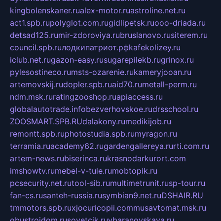
kingbolenskaner.ru
alex-motor.ru
astroline.net.ru
act1.spb.ru
polyglot.com.ru
gidlipetsk.ru
ooo-driada.ru
detsad125.ru
mir-zdoroviya.ru
bruslanovo.ru
siterem.ru
council.spb.ru
лодкипатриот.рф
kafekolizey.ru
iclub.net.ru
gazon-easy.ru
sugarepilekb.ru
grinox.ru
pylesostineco.ru
msts-ozarenie.ru
kameryjooan.ru
artemovskij.ru
dopler.spb.ru
aid70.ru
metall-perm.ru
ndm.msk.ru
ratingzooshop.ru
apiaccess.ru
globalautotrade.info
bezverhovskoe.ru
drsschool.ru
ZOOSMART.SPB.RU
dalakony.ru
medikijob.ru
remontt.spb.ru
photostudia.spb.ru
myragon.ru
terramia.ru
academy62.ru
gardengallereya.ru
rti.com.ru
artem-news.ru
biserinca.ru
krasnodarkurort.com
imshowtv.ru
mebel-v-tule.ru
mobtopik.ru
pcsecurity.net.ru
tool-sib.ru
multimetrunit.ru
sp-tour.ru
fan-cs.ru
santeh-russia.ru
symbian9.net.ru
DSHAIR.RU
tmmotors.spb.ru
xjocuricopii.com
musavtomat.msk.ru
obustrojdom.ru
sovetcik.ru
ybaranovskaya.ru