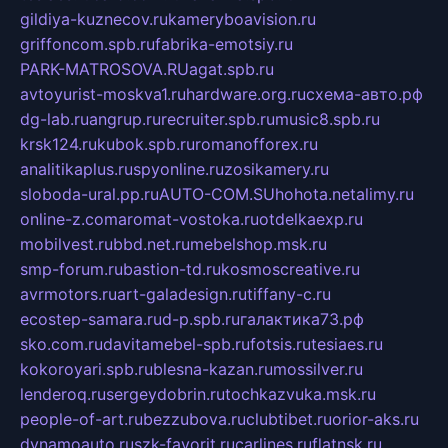
gildiya-kuznecov.ru
kameryboavision.ru
griffoncom.spb.ru
fabrika-emotsiy.ru
PARK-MATROSOVA.RU
agat.spb.ru
avtoyurist-moskva1.ru
hardware.org.ru
схема-авто.рф
dg-lab.ru
angrup.ru
recruiter.spb.ru
music8.spb.ru
krsk124.ru
kubok.spb.ru
romanofforex.ru
analitikaplus.ru
spyonline.ru
zosikamery.ru
sloboda-ural.pp.ru
AUTO-COM.SU
hohota.net
alimy.ru
online-z.com
aromat-vostoka.ru
otdelkaexp.ru
mobilvest.ru
bbd.net.ru
mebelshop.msk.ru
smp-forum.ru
bastion-td.ru
kosmoscreative.ru
avrmotors.ru
art-galadesign.ru
tiffany-c.ru
ecostep-samara.ru
d-p.spb.ru
галактика73.рф
sko.com.ru
davitamebel-spb.ru
fotsis.ru
tesiaes.ru
kokoroyari.spb.ru
blesna-kazan.ru
mossilver.ru
lenderoq.ru
sergeydobrin.ru
tochkazvuka.msk.ru
people-of-art.ru
bezzubova.ru
clubtibet.ru
orior-aks.ru
dynamoauto.ru
szk-favorit.ru
carlines.ru
flatnsk.ru