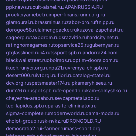
ppknews.ru
cult-alshei.ru
JAPANRUSSIA.RU
proekciyamebel.ru
imper-finans.ru
rim.org.ru
glamourai.ru
brassminus.ru
zabor-pro.ru
ftn.pp.ru
dorogoe58.ru
laimengpacker.ru
kuzova-zapchasti.ru
sageerp.ru
taxodrom.ru
dsrazvitie.ru
hardcity.net.ru
ratinghomegames.ru
topservice25.ru
gubernyan.ru
gtglasslined.ru
ii4.ru
tssport.spb.ru
andorra24.com
blackwallstreet.ru
oboimos.ru
optim-doors.com.ru
ikuch.ru
nycr.org.ru
npa21.ru
vremya-ch.spb.ru
desert000.ru
ivtorgi.ru
ifiori.ru
catalog-statei.ru
dcv.org.ru
spetsmaster174.ru
ipkameryhiseeu.ru
dum26.ru
ruspol.spb.ru
fr-opendp.ru
kam-solnyshko.ru
cheyenne-arapaho.ru
sevzapmetal.spb.ru
ted-lapidus.spb.ru
parasite-eliminator.ru
sigma-complete.ru
modernworld.ru
dama-moda.ru
eholot-group.ru
sk-nvkz.ru
DRONGOLD.RU
democratia2.ru
i-farmer.ru
mass-sport.org