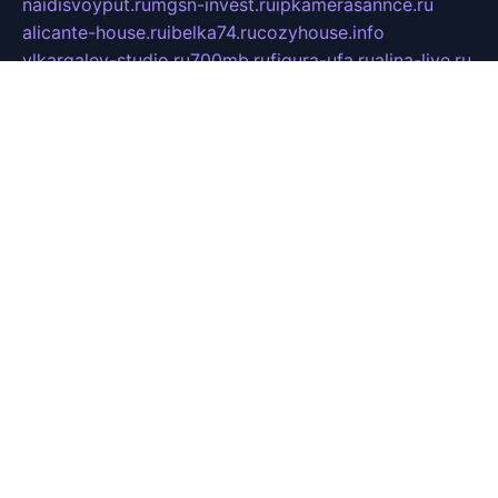
naidisvoyput.ru
mgsn-invest.ru
ipkamerasannce.ru
alicante-house.ru
ibelka74.ru
cozyhouse.info
vlkargalev-studio.ru
700mb.ru
figura-ufa.ru
alina-live.ru
belarusiannews.ru
womenknow.ru
dos-vniimk.ru
sega.net.ru
dv.net.ru
phenomenonsofhistory.com
telesputnik.net.ru
wall.pp.ru
pylesosroidmi.ru
gtc-clan.ru
cligs.ru
bibikazap.ru
popova.org.ru
netwhistler.spb.ru
bellvil.ru
bonzon.ru
iss-vladik.ru
defiparis.net.ru
las-gryzas.ru
amku.ru
electednews.spb.ru
feather.org.ru
spar72.ru
tankiigri.ru
dominus.com.ru
ibtree.ru
sanykool.pp.ru
unixlib.org.ru
menatep.spb.ru
gartenterrassen.ru
printeka.ru
skvozilka.com.ru
parkovka-pub.ru
lovemobi.ru
art-ru.ru
emulatorz.com.ru
alucomp.com.ru
tatforum.com.ru
alternativa-profi.ru
dermakler.ru
artsurvey.ru
aredir.ru
khimspas.ru
centr-maxi.ru
2018r.ru
bort-stomer-defort.ru
professional2.ru
gibsons.ru
artselena.ru
art-pilot.ru
ingredient.spb.ru