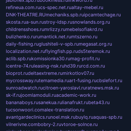
jablonex.spb.ru
bookmess.ru
linkword.ru
refineua.com.ru
cs-spec.net.ru
altay-mebel.ru
DNK-THEATRE.RU
mechaniks.spb.ru
ipcamtechage.ru
skosta.ru
a-sun.ru
stroy-ldsp.ru
snowlands.org.ru
childrensshoes.ru
mrlizzy.ru
mebelsofiakrd.ru
bulizhenko.ru
rumantick.net.ru
mtszerno.ru
daily-fishing.ru
glushiteli-v-spb.ru
megasat.org.ru
localization.net.ru
flyingfish.pp.ru
ds5teremok.ru
aclib.spb.ru
komissionka30.ru
mag-profit.ru
icentre-74.ru
leasing-nsk.ru
hd39.ru
rcd.com.ru
bioprot.ru
deltaextreme.ru
mirkotlov07.ru
mycrossway.ru
temamedia.ru
art-fusing.ru
cbslefort.ru
sunroadwatch.ru
citroen-yaroslavl.ru
ratnews.msk.ru
sk-if.ru
joomlamoduli.ru
academic-work.ru
bananaboys.ru
sanekua.ru
lianafrukt.ru
beta43.ru
tucsonwoori.com
alex-translation.ru
avantgardeclinics.ru
noel.msk.ru
buylq.ru
aquas-spb.ru
vilnerivne.com
bobry-2.ru
vtoroe-solnce.ru