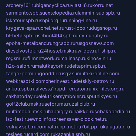
archery161.ru
bigencyclica.ru
vlast16.ru
korru.net
sarmiento.spb.su
extelopedia.ru
lammin-suo.spb.ru
iskatour.spb.ru
snpi.org.ru
running-line.ru
krygeva-spa.ru
chel.net.ru
rust-loco.ru
dugshop.ru
hl-beta.spb.ru
school494.spb.ru
mymubaby.ru
epoha-metalband.ru
ngr.spb.ru
rusgosnews.com
dieselvostok.ru
24hostel.msk.ru
w-dev.ru
f-ship.ru
regsmi.ru
filmnetwork.ru
malinasp.ru
kinosvin.ru
h2o-salon.ru
malutkayork.ru
deltaprim.spb.ru
tango-perm.ru
gooddir.ru
sgv.su
multiki-online.com
webkrasotki.com
cherinvest.ru
detskiy-ostrov.ru
ankou.spb.ru
alvesta1.ru
pdf-creator.ru
nix-files.org.ru
sakhatoday.ru
elektrikersymboler.ru
sputnikyes.ru
golf2club.msk.ru
aeforums.ru
zallclub.ru
multimodal.msk.ru
habaigry.ru
haikko.ru
sobakopedia.ru
isz-fest.ru
ewnc.info
screensaver-clock.net.ru
volnav.spb.ru
comnat.ru
npf.net.ru
7bit.pp.ru
kalugatur.ru
tesiaes.ru
card.com.ru
kazanka.spb.ru