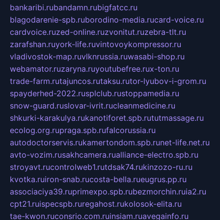
bankaribi.ru
bandamn.ru
bigfatcc.ru
blagodarenie-spb.ru
borodino-media.ru
card-voice.ru
cardvoice.ru
zed-online.ru
zvonitut.ru
zebra-tlt.ru
zarafshan.ru
york-life.ru
vintovoykompressor.ru
vladivostok-map.ru
vlknrussia.ru
wasabi-shop.ru
webamator.ru
zaryna.ru
youtubefree.ru
x-ton.ru
trade-farm.ru
tajuncos.ru
taksu.ru
tor-lyubov-i-grom.ru
spayderhed-2022.ru
splclub.ru
stoppamedia.ru
snow-guard.ru
slovar-ivrit.ru
cleanmedicine.ru
shkurki-karakulya.ru
kanotiforet.spb.ru
tutmassage.ru
ecolog.org.ru
praga.spb.ru
falcorussia.ru
autodoctorservis.ru
kamertondom.spb.ru
net-life.net.ru
avto-vozim.ru
sakhcamera.ru
alliance-electro.spb.ru
stroyavt.ru
controlweb1.ru
tdsak74.ru
kinzozo-ru.ru
kvotka.ru
iron-snab.ru
costa-bella.ru
eugrus.pp.ru
associaciya39.ru
primexpo.spb.ru
bezmorchin.ru
ia2.ru
cpt21.ru
ispecspb.ru
regahost.ru
kolosok-elita.ru
tae-kwon.ru
consrio.com.ru
insiam.ru
avegainfo.ru