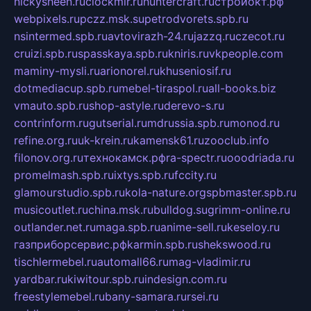
nickysheen.ru
clockmir.ru
huntercraft.ru
стройокт.рф
webpixels.ru
pczz.msk.su
petrodvorets.spb.ru
nsintermed.spb.ru
avtovirazh-24.ru
jazzq.ru
czecot.ru
cruizi.spb.ru
spasskaya.spb.ru
kniris.ru
vkpeople.com
maminy-mysli.ru
arionorel.ru
khuseniosif.ru
dotmediacup.spb.ru
mebel-tiraspol.ru
all-books.biz
vmauto.spb.ru
shop-astyle.ru
derevo-s.ru
contrinform.ru
gutserial.ru
mdrussia.spb.ru
monod.ru
refine.org.ru
uk-krein.ru
kamensk61.ru
zooclub.info
filonov.org.ru
технокамск.рф
ra-spectr.ru
ooodriada.ru
promelmash.spb.ru
ixtys.spb.ru
fccity.ru
glamourstudio.spb.ru
kola-nature.org
spbmaster.spb.ru
musicoutlet.ru
china.msk.ru
bulldog.su
grimm-online.ru
outlander.net.ru
maga.spb.ru
anime-sell.ru
keseloy.ru
газприборсервис.рф
karmin.spb.ru
shekswood.ru
tischlermebel.ru
automall66.ru
mag-vladimir.ru
yardbar.ru
kiwitour.spb.ru
indesign.com.ru
freestylemebel.ru
bany-samara.ru
rsei.ru