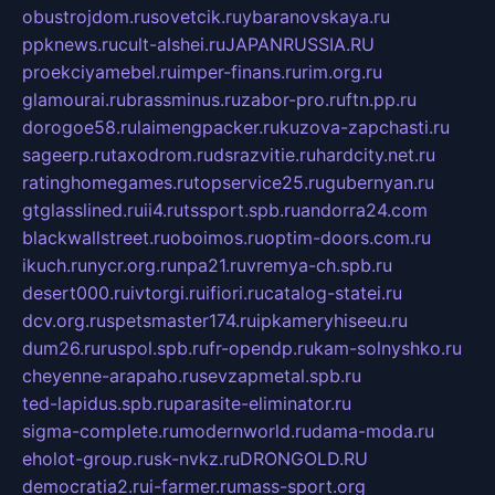
obustrojdom.ru
sovetcik.ru
ybaranovskaya.ru
ppknews.ru
cult-alshei.ru
JAPANRUSSIA.RU
proekciyamebel.ru
imper-finans.ru
rim.org.ru
glamourai.ru
brassminus.ru
zabor-pro.ru
ftn.pp.ru
dorogoe58.ru
laimengpacker.ru
kuzova-zapchasti.ru
sageerp.ru
taxodrom.ru
dsrazvitie.ru
hardcity.net.ru
ratinghomegames.ru
topservice25.ru
gubernyan.ru
gtglasslined.ru
ii4.ru
tssport.spb.ru
andorra24.com
blackwallstreet.ru
oboimos.ru
optim-doors.com.ru
ikuch.ru
nycr.org.ru
npa21.ru
vremya-ch.spb.ru
desert000.ru
ivtorgi.ru
ifiori.ru
catalog-statei.ru
dcv.org.ru
spetsmaster174.ru
ipkameryhiseeu.ru
dum26.ru
ruspol.spb.ru
fr-opendp.ru
kam-solnyshko.ru
cheyenne-arapaho.ru
sevzapmetal.spb.ru
ted-lapidus.spb.ru
parasite-eliminator.ru
sigma-complete.ru
modernworld.ru
dama-moda.ru
eholot-group.ru
sk-nvkz.ru
DRONGOLD.RU
democratia2.ru
i-farmer.ru
mass-sport.org