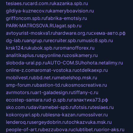
tesiaes.ru
card.com.ru
kazanka.spb.ru
gildiya-kuznecov.ru
kameryboavision.ru
griffoncom.spb.ru
fabrika-emotsiy.ru
PARK-MATROSOVA.RU
agat.spb.ru
avtoyurist-moskva1.ru
hardware.org.ru
схема-авто.рф
dg-lab.ru
angrup.ru
recruiter.spb.ru
music8.spb.ru
krsk124.ru
kubok.spb.ru
romanofforex.ru
analitikaplus.ru
spyonline.ru
zosikamery.ru
sloboda-ural.pp.ru
AUTO-COM.SU
hohota.net
alimy.ru
online-z.com
aromat-vostoka.ru
otdelkaexp.ru
mobilvest.ru
bbd.net.ru
mebelshop.msk.ru
smp-forum.ru
bastion-td.ru
kosmoscreative.ru
avrmotors.ru
art-galadesign.ru
tiffany-c.ru
ecostep-samara.ru
d-p.spb.ru
галактика73.рф
sko.com.ru
davitamebel-spb.ru
fotsis.ru
tesiaes.ru
kokoroyari.spb.ru
blesna-kazan.ru
mossilver.ru
lenderoq.ru
sergeydobrin.ru
tochkazvuka.msk.ru
people-of-art.ru
bezzubova.ru
clubtibet.ru
orior-aks.ru