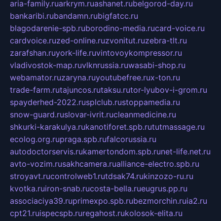
aria-family.ru
arkrym.ru
ashanet.ru
belgorod-day.ru
bankaribi.ru
bandamn.ru
bigfatcc.ru
blagodarenie-spb.ru
borodino-media.ru
card-voice.ru
cardvoice.ru
zed-online.ru
zvonitut.ru
zebra-tlt.ru
zarafshan.ru
york-life.ru
vintovoykompressor.ru
vladivostok-map.ru
vlknrussia.ru
wasabi-shop.ru
webamator.ru
zaryna.ru
youtubefree.ru
x-ton.ru
trade-farm.ru
tajuncos.ru
taksu.ru
tor-lyubov-i-grom.ru
spayderhed-2022.ru
splclub.ru
stoppamedia.ru
snow-guard.ru
slovar-ivrit.ru
cleanmedicine.ru
shkurki-karakulya.ru
kanotiforet.spb.ru
tutmassage.ru
ecolog.org.ru
praga.spb.ru
falcorussia.ru
autodoctorservis.ru
kamertondom.spb.ru
net-life.net.ru
avto-vozim.ru
sakhcamera.ru
alliance-electro.spb.ru
stroyavt.ru
controlweb1.ru
tdsak74.ru
kinzozo-ru.ru
kvotka.ru
iron-snab.ru
costa-bella.ru
eugrus.pp.ru
associaciya39.ru
primexpo.spb.ru
bezmorchin.ru
ia2.ru
cpt21.ru
ispecspb.ru
regahost.ru
kolosok-elita.ru