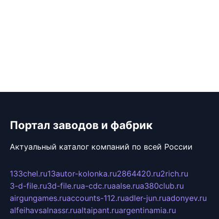
Портал заводов и фабрик
Актуальный каталог компаний по всей России
133chel.ru
13autor-kolonka.ru
2864420.ru
2rich.ru
3-d-file.ru
3d-file.ru
a-cdc.ru
aalse.ru
a380club.ru
airgungames.ru
accounts-112.ru
adler-jun.ru
adonyev.ru
alfeihavsalnassr.ru
altaipant.ru
argentinamia.ru