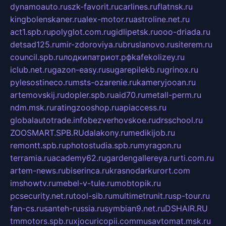
dynamoauto.ru
szk-favorit.ru
carlines.ru
flatnsk.ru
kingbolenskaner.ru
alex-motor.ru
astroline.net.ru
act1.spb.ru
polyglot.com.ru
gidlipetsk.ru
ooo-driada.ru
detsad125.ru
mir-zdoroviya.ru
bruslanovo.ru
siterem.ru
council.spb.ru
лодкипатриот.рф
kafekolizey.ru
iclub.net.ru
gazon-easy.ru
sugarepilekb.ru
grinox.ru
pylesostineco.ru
msts-ozarenie.ru
kameryjooan.ru
artemovskij.ru
dopler.spb.ru
aid70.ru
metall-perm.ru
ndm.msk.ru
ratingzooshop.ru
apiaccess.ru
globalautotrade.info
bezverhovskoe.ru
drsschool.ru
ZOOSMART.SPB.RU
dalakony.ru
medikijob.ru
remontt.spb.ru
photostudia.spb.ru
myragon.ru
terramia.ru
academy62.ru
gardengallereya.ru
rti.com.ru
artem-news.ru
biserinca.ru
krasnodarkurort.com
imshowtv.ru
mebel-v-tule.ru
mobtopik.ru
pcsecurity.net.ru
tool-sib.ru
multimetrunit.ru
sp-tour.ru
fan-cs.ru
santeh-russia.ru
symbian9.net.ru
DSHAIR.RU
tmmotors.spb.ru
xjocuricopii.com
musavtomat.msk.ru