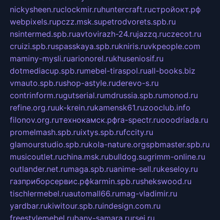
nickysheen.ru
clockmir.ru
huntercraft.ru
стройокт.рф
webpixels.ru
pczz.msk.su
petrodvorets.spb.ru
nsintermed.spb.ru
avtovirazh-24.ru
jazzq.ru
czecot.ru
cruizi.spb.ru
spasskaya.spb.ru
kniris.ru
vkpeople.com
maminy-mysli.ru
arionorel.ru
khuseniosif.ru
dotmediacup.spb.ru
mebel-tiraspol.ru
all-books.biz
vmauto.spb.ru
shop-astyle.ru
derevo-s.ru
contrinform.ru
gutserial.ru
mdrussia.spb.ru
monod.ru
refine.org.ru
uk-krein.ru
kamensk61.ru
zooclub.info
filonov.org.ru
технокамск.рф
ra-spectr.ru
ooodriada.ru
promelmash.spb.ru
ixtys.spb.ru
fccity.ru
glamourstudio.spb.ru
kola-nature.org
spbmaster.spb.ru
musicoutlet.ru
china.msk.ru
bulldog.su
grimm-online.ru
outlander.net.ru
maga.spb.ru
anime-sell.ru
keseloy.ru
газприборсервис.рф
karmin.spb.ru
shekswood.ru
tischlermebel.ru
automall66.ru
mag-vladimir.ru
yardbar.ru
kiwitour.spb.ru
indesign.com.ru
freestylemebel.ru
bany-samara.ru
rsei.ru