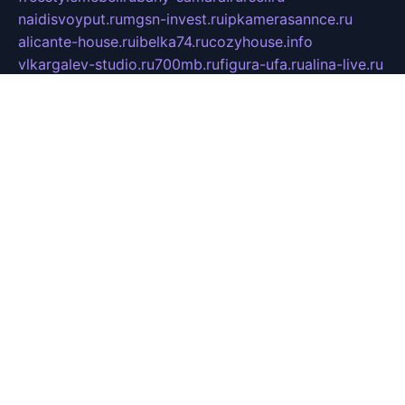
naidisvoyput.ru
mgsn-invest.ru
ipkamerasannce.ru
alicante-house.ru
ibelka74.ru
cozyhouse.info
vlkargalev-studio.ru
700mb.ru
figura-ufa.ru
alina-live.ru
belarusiannews.ru
womenknow.ru
dos-vniimk.ru
sega.net.ru
dv.net.ru
phenomenonsofhistory.com
telesputnik.net.ru
wall.pp.ru
pylesosroidmi.ru
gtc-clan.ru
cligs.ru
bibikazap.ru
popova.org.ru
netwhistler.spb.ru
bellvil.ru
bonzon.ru
iss-vladik.ru
defiparis.net.ru
las-gryzas.ru
amku.ru
electednews.spb.ru
feather.org.ru
spar72.ru
tankiigri.ru
dominus.com.ru
ibtree.ru
sanykool.pp.ru
unixlib.org.ru
menatep.spb.ru
gartenterrassen.ru
printeka.ru
skvozilka.com.ru
parkovka-pub.ru
lovemobi.ru
art-ru.ru
emulatorz.com.ru
alucomp.com.ru
tatforum.com.ru
alternativa-profi.ru
dermakler.ru
artsurvey.ru
aredir.ru
khimspas.ru
centr-maxi.ru
2018r.ru
bort-stomer-defort.ru
professional2.ru
gibsons.ru
artselena.ru
art-pilot.ru
ingredient.spb.ru