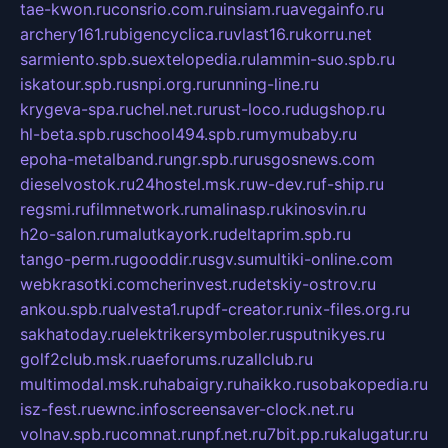
tae-kwon.ru
consrio.com.ru
insiam.ru
avegainfo.ru
archery161.ru
bigencyclica.ru
vlast16.ru
korru.net
sarmiento.spb.su
extelopedia.ru
lammin-suo.spb.ru
iskatour.spb.ru
snpi.org.ru
running-line.ru
krygeva-spa.ru
chel.net.ru
rust-loco.ru
dugshop.ru
hl-beta.spb.ru
school494.spb.ru
mymubaby.ru
epoha-metalband.ru
ngr.spb.ru
rusgosnews.com
dieselvostok.ru
24hostel.msk.ru
w-dev.ru
f-ship.ru
regsmi.ru
filmnetwork.ru
malinasp.ru
kinosvin.ru
h2o-salon.ru
malutkayork.ru
deltaprim.spb.ru
tango-perm.ru
gooddir.ru
sgv.su
multiki-online.com
webkrasotki.com
cherinvest.ru
detskiy-ostrov.ru
ankou.spb.ru
alvesta1.ru
pdf-creator.ru
nix-files.org.ru
sakhatoday.ru
elektrikersymboler.ru
sputnikyes.ru
golf2club.msk.ru
aeforums.ru
zallclub.ru
multimodal.msk.ru
habaigry.ru
haikko.ru
sobakopedia.ru
isz-fest.ru
ewnc.info
screensaver-clock.net.ru
volnav.spb.ru
comnat.ru
npf.net.ru
7bit.pp.ru
kalugatur.ru