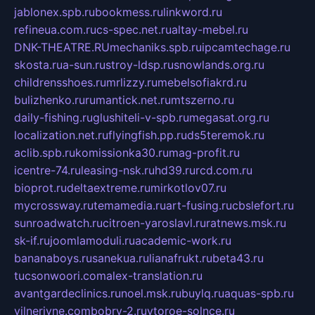
jablonex.spb.ru
bookmess.ru
linkword.ru
refineua.com.ru
cs-spec.net.ru
altay-mebel.ru
DNK-THEATRE.RU
mechaniks.spb.ru
ipcamtechage.ru
skosta.ru
a-sun.ru
stroy-ldsp.ru
snowlands.org.ru
childrensshoes.ru
mrlizzy.ru
mebelsofiakrd.ru
bulizhenko.ru
rumantick.net.ru
mtszerno.ru
daily-fishing.ru
glushiteli-v-spb.ru
megasat.org.ru
localization.net.ru
flyingfish.pp.ru
ds5teremok.ru
aclib.spb.ru
komissionka30.ru
mag-profit.ru
icentre-74.ru
leasing-nsk.ru
hd39.ru
rcd.com.ru
bioprot.ru
deltaextreme.ru
mirkotlov07.ru
mycrossway.ru
temamedia.ru
art-fusing.ru
cbslefort.ru
sunroadwatch.ru
citroen-yaroslavl.ru
ratnews.msk.ru
sk-if.ru
joomlamoduli.ru
academic-work.ru
bananaboys.ru
sanekua.ru
lianafrukt.ru
beta43.ru
tucsonwoori.com
alex-translation.ru
avantgardeclinics.ru
noel.msk.ru
buylq.ru
aquas-spb.ru
vilnerivne.com
bobry-2.ru
vtoroe-solnce.ru