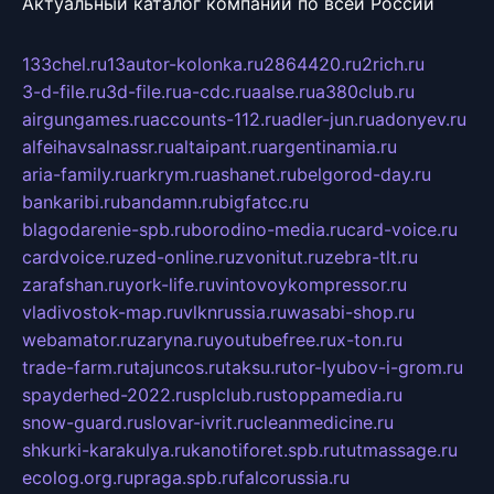
Актуальный каталог компаний по всей России
133chel.ru
13autor-kolonka.ru
2864420.ru
2rich.ru
3-d-file.ru
3d-file.ru
a-cdc.ru
aalse.ru
a380club.ru
airgungames.ru
accounts-112.ru
adler-jun.ru
adonyev.ru
alfeihavsalnassr.ru
altaipant.ru
argentinamia.ru
aria-family.ru
arkrym.ru
ashanet.ru
belgorod-day.ru
bankaribi.ru
bandamn.ru
bigfatcc.ru
blagodarenie-spb.ru
borodino-media.ru
card-voice.ru
cardvoice.ru
zed-online.ru
zvonitut.ru
zebra-tlt.ru
zarafshan.ru
york-life.ru
vintovoykompressor.ru
vladivostok-map.ru
vlknrussia.ru
wasabi-shop.ru
webamator.ru
zaryna.ru
youtubefree.ru
x-ton.ru
trade-farm.ru
tajuncos.ru
taksu.ru
tor-lyubov-i-grom.ru
spayderhed-2022.ru
splclub.ru
stoppamedia.ru
snow-guard.ru
slovar-ivrit.ru
cleanmedicine.ru
shkurki-karakulya.ru
kanotiforet.spb.ru
tutmassage.ru
ecolog.org.ru
praga.spb.ru
falcorussia.ru