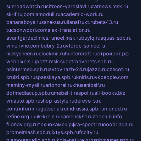
sunroadwatch.ru
citroen-yaroslavl.ru
ratnews.msk.ru
sk-if.ru
joomlamoduli.ru
academic-work.ru
bananaboys.ru
sanekua.ru
lianafrukt.ru
beta43.ru
tucsonwoori.com
alex-translation.ru
avantgardeclinics.ru
noel.msk.ru
buylq.ru
aquas-spb.ru
vilnerivne.com
bobry-2.ru
vtoroe-solnce.ru
nickysheen.ru
clockmir.ru
huntercraft.ru
стройокт.рф
webpixels.ru
pczz.msk.su
petrodvorets.spb.ru
nsintermed.spb.ru
avtovirazh-24.ru
jazzq.ru
czecot.ru
cruizi.spb.ru
spasskaya.spb.ru
kniris.ru
vkpeople.com
maminy-mysli.ru
arionorel.ru
khuseniosif.ru
dotmediacup.spb.ru
mebel-tiraspol.ru
all-books.biz
vmauto.spb.ru
shop-astyle.ru
derevo-s.ru
contrinform.ru
gutserial.ru
mdrussia.spb.ru
monod.ru
refine.org.ru
uk-krein.ru
kamensk61.ru
zooclub.info
filonov.org.ru
технокамск.рф
ra-spectr.ru
ooodriada.ru
promelmash.spb.ru
ixtys.spb.ru
fccity.ru
glamourstudio.spb.ru
kola-nature.org
spbmaster.spb.ru