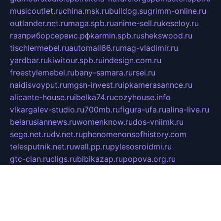
musicoutlet.ru
china.msk.ru
bulldog.su
grimm-online.ru
outlander.net.ru
maga.spb.ru
anime-sell.ru
keseloy.ru
газприборсервис.рф
karmin.spb.ru
shekswood.ru
tischlermebel.ru
automall66.ru
mag-vladimir.ru
yardbar.ru
kiwitour.spb.ru
indesign.com.ru
freestylemebel.ru
bany-samara.ru
rsei.ru
naidisvoyput.ru
mgsn-invest.ru
ipkamerasannce.ru
alicante-house.ru
ibelka74.ru
cozyhouse.info
vlkargalev-studio.ru
700mb.ru
figura-ufa.ru
alina-live.ru
belarusiannews.ru
womenknow.ru
dos-vniimk.ru
sega.net.ru
dv.net.ru
phenomenonsofhistory.com
telesputnik.net.ru
wall.pp.ru
pylesosroidmi.ru
gtc-clan.ru
cligs.ru
bibikazap.ru
popova.org.ru
netwhistler.spb.ru
bellvil.ru
bonzon.ru
iss-vladik.ru
defiparis.net.ru
las-gryzas.ru
amku.ru
electednews.spb.ru
feather.org.ru
spar72.ru
tankiigri.ru
dominus.com.ru
ibtree.ru
sanykool.pp.ru
unixlib.org.ru
menatep.spb.ru
gartenterrassen.ru
printeka.ru