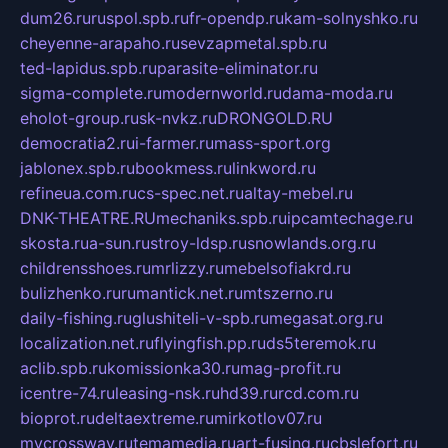
dum26.ru
ruspol.spb.ru
fr-opendp.ru
kam-solnyshko.ru
cheyenne-arapaho.ru
sevzapmetal.spb.ru
ted-lapidus.spb.ru
parasite-eliminator.ru
sigma-complete.ru
modernworld.ru
dama-moda.ru
eholot-group.ru
sk-nvkz.ru
DRONGOLD.RU
democratia2.ru
i-farmer.ru
mass-sport.org
jablonex.spb.ru
bookmess.ru
linkword.ru
refineua.com.ru
cs-spec.net.ru
altay-mebel.ru
DNK-THEATRE.RU
mechaniks.spb.ru
ipcamtechage.ru
skosta.ru
a-sun.ru
stroy-ldsp.ru
snowlands.org.ru
childrensshoes.ru
mrlizzy.ru
mebelsofiakrd.ru
bulizhenko.ru
rumantick.net.ru
mtszerno.ru
daily-fishing.ru
glushiteli-v-spb.ru
megasat.org.ru
localization.net.ru
flyingfish.pp.ru
ds5teremok.ru
aclib.spb.ru
komissionka30.ru
mag-profit.ru
icentre-74.ru
leasing-nsk.ru
hd39.ru
rcd.com.ru
bioprot.ru
deltaextreme.ru
mirkotlov07.ru
mycrossway.ru
temamedia.ru
art-fusing.ru
cbslefort.ru