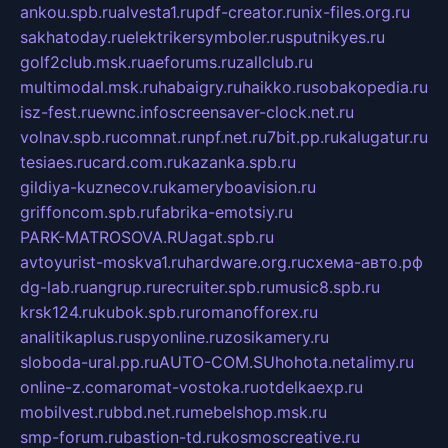
ankou.spb.ru
alvesta1.ru
pdf-creator.ru
nix-files.org.ru
sakhatoday.ru
elektrikersymboler.ru
sputnikyes.ru
golf2club.msk.ru
aeforums.ru
zallclub.ru
multimodal.msk.ru
habaigry.ru
haikko.ru
sobakopedia.ru
isz-fest.ru
ewnc.info
screensaver-clock.net.ru
volnav.spb.ru
comnat.ru
npf.net.ru
7bit.pp.ru
kalugatur.ru
tesiaes.ru
card.com.ru
kazanka.spb.ru
gildiya-kuznecov.ru
kameryboavision.ru
griffoncom.spb.ru
fabrika-emotsiy.ru
PARK-MATROSOVA.RU
agat.spb.ru
avtoyurist-moskva1.ru
hardware.org.ru
схема-авто.рф
dg-lab.ru
angrup.ru
recruiter.spb.ru
music8.spb.ru
krsk124.ru
kubok.spb.ru
romanofforex.ru
analitikaplus.ru
spyonline.ru
zosikamery.ru
sloboda-ural.pp.ru
AUTO-COM.SU
hohota.net
alimy.ru
online-z.com
aromat-vostoka.ru
otdelkaexp.ru
mobilvest.ru
bbd.net.ru
mebelshop.msk.ru
smp-forum.ru
bastion-td.ru
kosmoscreative.ru