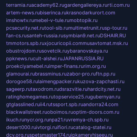
terramia.ru
academy62.ru
gardengallereya.ru
rti.com.ru
artem-news.ru
biserinca.ru
krasnodarkurort.com
imshowtv.ru
mebel-v-tule.ru
mobtopik.ru
pcsecurity.net.ru
tool-sib.ru
multimetrunit.ru
sp-tour.ru
fan-cs.ru
santeh-russia.ru
symbian9.net.ru
DSHAIR.RU
tmmotors.spb.ru
xjocuricopii.com
musavtomat.msk.ru
obustrojdom.ru
sovetcik.ru
ybaranovskaya.ru
ppknews.ru
cult-alshei.ru
JAPANRUSSIA.RU
proekciyamebel.ru
imper-finans.ru
rim.org.ru
glamourai.ru
brassminus.ru
zabor-pro.ru
ftn.pp.ru
dorogoe58.ru
laimengpacker.ru
kuzova-zapchasti.ru
sageerp.ru
taxodrom.ru
dsrazvitie.ru
hardcity.net.ru
ratinghomegames.ru
topservice25.ru
gubernyan.ru
gtglasslined.ru
ii4.ru
tssport.spb.ru
andorra24.com
blackwallstreet.ru
oboimos.ru
optim-doors.com.ru
ikuch.ru
nycr.org.ru
npa21.ru
vremya-ch.spb.ru
desert000.ru
ivtorgi.ru
ifiori.ru
catalog-statei.ru
dcv.org.ru
spetsmaster174.ru
ipkameryhiseeu.ru