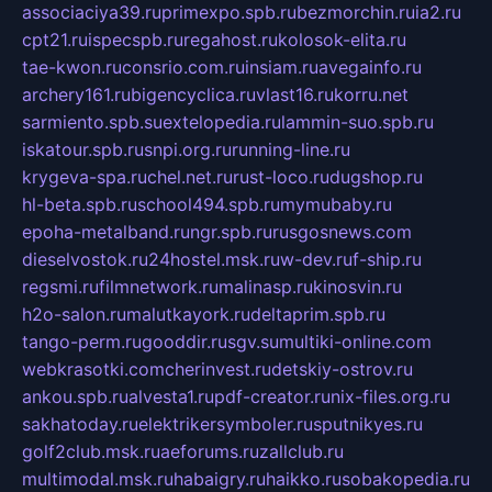
associaciya39.ru
primexpo.spb.ru
bezmorchin.ru
ia2.ru
cpt21.ru
ispecspb.ru
regahost.ru
kolosok-elita.ru
tae-kwon.ru
consrio.com.ru
insiam.ru
avegainfo.ru
archery161.ru
bigencyclica.ru
vlast16.ru
korru.net
sarmiento.spb.su
extelopedia.ru
lammin-suo.spb.ru
iskatour.spb.ru
snpi.org.ru
running-line.ru
krygeva-spa.ru
chel.net.ru
rust-loco.ru
dugshop.ru
hl-beta.spb.ru
school494.spb.ru
mymubaby.ru
epoha-metalband.ru
ngr.spb.ru
rusgosnews.com
dieselvostok.ru
24hostel.msk.ru
w-dev.ru
f-ship.ru
regsmi.ru
filmnetwork.ru
malinasp.ru
kinosvin.ru
h2o-salon.ru
malutkayork.ru
deltaprim.spb.ru
tango-perm.ru
gooddir.ru
sgv.su
multiki-online.com
webkrasotki.com
cherinvest.ru
detskiy-ostrov.ru
ankou.spb.ru
alvesta1.ru
pdf-creator.ru
nix-files.org.ru
sakhatoday.ru
elektrikersymboler.ru
sputnikyes.ru
golf2club.msk.ru
aeforums.ru
zallclub.ru
multimodal.msk.ru
habaigry.ru
haikko.ru
sobakopedia.ru