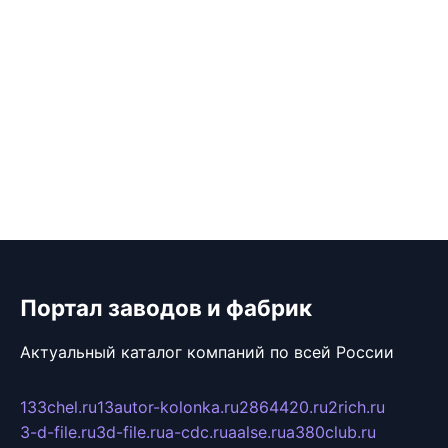
Портал заводов и фабрик
Актуальный каталог компаний по всей России
133chel.ru
13autor-kolonka.ru
2864420.ru
2rich.ru
3-d-file.ru
3d-file.ru
a-cdc.ru
aalse.ru
a380club.ru