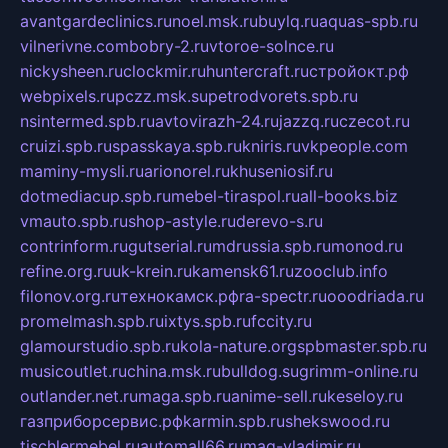
avantgardeclinics.ru
noel.msk.ru
buylq.ru
aquas-spb.ru
vilnerivne.com
bobry-2.ru
vtoroe-solnce.ru
nickysheen.ru
clockmir.ru
huntercraft.ru
стройокт.рф
webpixels.ru
pczz.msk.su
petrodvorets.spb.ru
nsintermed.spb.ru
avtovirazh-24.ru
jazzq.ru
czecot.ru
cruizi.spb.ru
spasskaya.spb.ru
kniris.ru
vkpeople.com
maminy-mysli.ru
arionorel.ru
khuseniosif.ru
dotmediacup.spb.ru
mebel-tiraspol.ru
all-books.biz
vmauto.spb.ru
shop-astyle.ru
derevo-s.ru
contrinform.ru
gutserial.ru
mdrussia.spb.ru
monod.ru
refine.org.ru
uk-krein.ru
kamensk61.ru
zooclub.info
filonov.org.ru
технокамск.рф
ra-spectr.ru
ooodriada.ru
promelmash.spb.ru
ixtys.spb.ru
fccity.ru
glamourstudio.spb.ru
kola-nature.org
spbmaster.spb.ru
musicoutlet.ru
china.msk.ru
bulldog.su
grimm-online.ru
outlander.net.ru
maga.spb.ru
anime-sell.ru
keseloy.ru
газприборсервис.рф
karmin.spb.ru
shekswood.ru
tischlermebel.ru
automall66.ru
mag-vladimir.ru