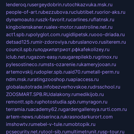
lenderoq.ru
sergeydobrin.ru
tochkazvuka.msk.ru
people-of-art.ru
bezzubova.ru
clubtibet.ru
orior-aks.ru
dynamoauto.ru
szk-favorit.ru
carlines.ru
flatnsk.ru
kingbolenskaner.ru
alex-motor.ru
astroline.net.ru
act1.spb.ru
polyglot.com.ru
gidlipetsk.ru
ooo-driada.ru
detsad125.ru
mir-zdoroviya.ru
bruslanovo.ru
siterem.ru
council.spb.ru
лодкипатриот.рф
kafekolizey.ru
iclub.net.ru
gazon-easy.ru
sugarepilekb.ru
grinox.ru
pylesostineco.ru
msts-ozarenie.ru
kameryjooan.ru
artemovskij.ru
dopler.spb.ru
aid70.ru
metall-perm.ru
ndm.msk.ru
ratingzooshop.ru
apiaccess.ru
globalautotrade.info
bezverhovskoe.ru
drsschool.ru
ZOOSMART.SPB.RU
dalakony.ru
medikijob.ru
remontt.spb.ru
photostudia.spb.ru
myragon.ru
terramia.ru
academy62.ru
gardengallereya.ru
rti.com.ru
artem-news.ru
biserinca.ru
krasnodarkurort.com
imshowtv.ru
mebel-v-tule.ru
mobtopik.ru
pcsecurity.net.ru
tool-sib.ru
multimetrunit.ru
sp-tour.ru