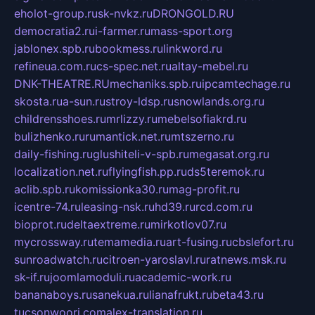
eholot-group.ru
sk-nvkz.ru
DRONGOLD.RU
democratia2.ru
i-farmer.ru
mass-sport.org
jablonex.spb.ru
bookmess.ru
linkword.ru
refineua.com.ru
cs-spec.net.ru
altay-mebel.ru
DNK-THEATRE.RU
mechaniks.spb.ru
ipcamtechage.ru
skosta.ru
a-sun.ru
stroy-ldsp.ru
snowlands.org.ru
childrensshoes.ru
mrlizzy.ru
mebelsofiakrd.ru
bulizhenko.ru
rumantick.net.ru
mtszerno.ru
daily-fishing.ru
glushiteli-v-spb.ru
megasat.org.ru
localization.net.ru
flyingfish.pp.ru
ds5teremok.ru
aclib.spb.ru
komissionka30.ru
mag-profit.ru
icentre-74.ru
leasing-nsk.ru
hd39.ru
rcd.com.ru
bioprot.ru
deltaextreme.ru
mirkotlov07.ru
mycrossway.ru
temamedia.ru
art-fusing.ru
cbslefort.ru
sunroadwatch.ru
citroen-yaroslavl.ru
ratnews.msk.ru
sk-if.ru
joomlamoduli.ru
academic-work.ru
bananaboys.ru
sanekua.ru
lianafrukt.ru
beta43.ru
tucsonwoori.com
alex-translation.ru