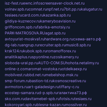
isz-fest.ru
ewnc.info
screensaver-clock.net.ru
volnav.spb.ru
comnat.ru
npf.net.ru
7bit.pp.ru
kalugatur.ru
tesiaes.ru
card.com.ru
kazanka.spb.ru
gildiya-kuznecov.ru
kameryboavision.ru
griffoncom.spb.ru
fabrika-emotsiy.ru
PARK-MATROSOVA.RU
agat.spb.ru
avtoyurist-moskva1.ru
hardware.org.ru
схема-авто.рф
dg-lab.ru
angrup.ru
recruiter.spb.ru
music8.spb.ru
krsk124.ru
kubok.spb.ru
romanofforex.ru
analitikaplus.ru
spyonline.ru
zosikamery.ru
sloboda-ural.pp.ru
AUTO-COM.SU
hohota.net
alimy.ru
online-z.com
aromat-vostoka.ru
otdelkaexp.ru
mobilvest.ru
bbd.net.ru
mebelshop.msk.ru
smp-forum.ru
bastion-td.ru
kosmoscreative.ru
avrmotors.ru
art-galadesign.ru
tiffany-c.ru
ecostep-samara.ru
d-p.spb.ru
галактика73.рф
sko.com.ru
davitamebel-spb.ru
fotsis.ru
tesiaes.ru
kokoroyari.spb.ru
blesna-kazan.ru
mossilver.ru