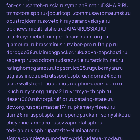
fan-cs.ru
santeh-russia.ru
symbian9.net.ru
DSHAIR.RU
tmmotors.spb.ru
xjocuricopii.com
musavtomat.msk.ru
obustrojdom.ru
sovetcik.ru
ybaranovskaya.ru
ppknews.ru
cult-alshei.ru
JAPANRUSSIA.RU
proekciyamebel.ru
imper-finans.ru
rim.org.ru
glamourai.ru
brassminus.ru
zabor-pro.ru
ftn.pp.ru
dorogoe58.ru
laimengpacker.ru
kuzova-zapchasti.ru
sageerp.ru
taxodrom.ru
dsrazvitie.ru
hardcity.net.ru
ratinghomegames.ru
topservice25.ru
gubernyan.ru
gtglasslined.ru
ii4.ru
tssport.spb.ru
andorra24.com
blackwallstreet.ru
oboimos.ru
optim-doors.com.ru
ikuch.ru
nycr.org.ru
npa21.ru
vremya-ch.spb.ru
desert000.ru
ivtorgi.ru
ifiori.ru
catalog-statei.ru
dcv.org.ru
spetsmaster174.ru
ipkameryhiseeu.ru
dum26.ru
ruspol.spb.ru
fr-opendp.ru
kam-solnyshko.ru
cheyenne-arapaho.ru
sevzapmetal.spb.ru
ted-lapidus.spb.ru
parasite-eliminator.ru
sigma-complete.ru
modernworld.ru
dama-moda.ru