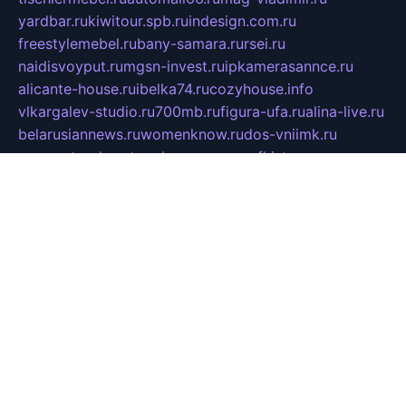
yardbar.ru
kiwitour.spb.ru
indesign.com.ru
freestylemebel.ru
bany-samara.ru
rsei.ru
naidisvoyput.ru
mgsn-invest.ru
ipkamerasannce.ru
alicante-house.ru
ibelka74.ru
cozyhouse.info
vlkargalev-studio.ru
700mb.ru
figura-ufa.ru
alina-live.ru
belarusiannews.ru
womenknow.ru
dos-vniimk.ru
sega.net.ru
dv.net.ru
phenomenonsofhistory.com
telesputnik.net.ru
wall.pp.ru
pylesosroidmi.ru
gtc-clan.ru
cligs.ru
bibikazap.ru
popova.org.ru
netwhistler.spb.ru
bellvil.ru
bonzon.ru
iss-vladik.ru
defiparis.net.ru
las-gryzas.ru
amku.ru
electednews.spb.ru
feather.org.ru
spar72.ru
tankiigri.ru
dominus.com.ru
ibtree.ru
sanykool.pp.ru
unixlib.org.ru
menatep.spb.ru
gartenterrassen.ru
printeka.ru
skvozilka.com.ru
parkovka-pub.ru
lovemobi.ru
art-ru.ru
emulatorz.com.ru
alucomp.com.ru
tatforum.com.ru
alternativa-profi.ru
dermakler.ru
artsurvey.ru
aredir.ru
khimspas.ru
centr-maxi.ru
2018r.ru