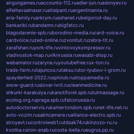
airgungames.ru
accounts-112.ru
adler-jun.ru
adonyev.ru
alfeihavsalnassr.ru
altaipant.ru
argentinamia.ru
aria-family.ru
arkrym.ru
ashanet.ru
belgorod-day.ru
bankaribi.ru
bandamn.ru
bigfatcc.ru
blagodarenie-spb.ru
borodino-media.ru
card-voice.ru
cardvoice.ru
zed-online.ru
zvonitut.ru
zebra-tlt.ru
zarafshan.ru
york-life.ru
vintovoykompressor.ru
vladivostok-map.ru
vlknrussia.ru
wasabi-shop.ru
webamator.ru
zaryna.ru
youtubefree.ru
x-ton.ru
trade-farm.ru
tajuncos.ru
taksu.ru
tor-lyubov-i-grom.ru
spayderhed-2022.ru
splclub.ru
stoppamedia.ru
snow-guard.ru
slovar-ivrit.ru
cleanmedicine.ru
shkurki-karakulya.ru
kanotiforet.spb.ru
tutmassage.ru
ecolog.org.ru
praga.spb.ru
falcorussia.ru
autodoctorservis.ru
kamertondom.spb.ru
net-life.net.ru
avto-vozim.ru
sakhcamera.ru
alliance-electro.spb.ru
stroyavt.ru
controlweb1.ru
tdsak74.ru
kinzozo-ru.ru
kvotka.ru
iron-snab.ru
costa-bella.ru
eugrus.pp.ru