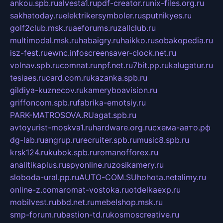
ankou.spb.ru
alvesta1.ru
pdf-creator.ru
nix-files.org.ru
sakhatoday.ru
elektrikersymboler.ru
sputnikyes.ru
golf2club.msk.ru
aeforums.ru
zallclub.ru
multimodal.msk.ru
habaigry.ru
haikko.ru
sobakopedia.ru
isz-fest.ru
ewnc.info
screensaver-clock.net.ru
volnav.spb.ru
comnat.ru
npf.net.ru
7bit.pp.ru
kalugatur.ru
tesiaes.ru
card.com.ru
kazanka.spb.ru
gildiya-kuznecov.ru
kameryboavision.ru
griffoncom.spb.ru
fabrika-emotsiy.ru
PARK-MATROSOVA.RU
agat.spb.ru
avtoyurist-moskva1.ru
hardware.org.ru
схема-авто.рф
dg-lab.ru
angrup.ru
recruiter.spb.ru
music8.spb.ru
krsk124.ru
kubok.spb.ru
romanofforex.ru
analitikaplus.ru
spyonline.ru
zosikamery.ru
sloboda-ural.pp.ru
AUTO-COM.SU
hohota.net
alimy.ru
online-z.com
aromat-vostoka.ru
otdelkaexp.ru
mobilvest.ru
bbd.net.ru
mebelshop.msk.ru
smp-forum.ru
bastion-td.ru
kosmoscreative.ru