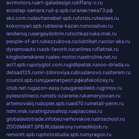
avrmotors.ru
art-galadesign.ru
tiffany-c.ru
ecostep-samara.ru
d-p.spb.ru
галактика73.рф
sko.com.ru
davitamebel-spb.ru
fotsis.ru
tesiaes.ru
kokoroyari.spb.ru
blesna-kazan.ru
mossilver.ru
lenderoq.ru
sergeydobrin.ru
tochkazvuka.msk.ru
people-of-art.ru
bezzubova.ru
clubtibet.ru
orior-aks.ru
dynamoauto.ru
szk-favorit.ru
carlines.ru
flatnsk.ru
kingbolenskaner.ru
alex-motor.ru
astroline.net.ru
act1.spb.ru
polyglot.com.ru
gidlipetsk.ru
ooo-driada.ru
detsad125.ru
mir-zdoroviya.ru
bruslanovo.ru
siterem.ru
council.spb.ru
лодкипатриот.рф
kafekolizey.ru
iclub.net.ru
gazon-easy.ru
sugarepilekb.ru
grinox.ru
pylesostineco.ru
msts-ozarenie.ru
kameryjooan.ru
artemovskij.ru
dopler.spb.ru
aid70.ru
metall-perm.ru
ndm.msk.ru
ratingzooshop.ru
apiaccess.ru
globalautotrade.info
bezverhovskoe.ru
drsschool.ru
ZOOSMART.SPB.RU
dalakony.ru
medikijob.ru
remontt.spb.ru
photostudia.spb.ru
myragon.ru