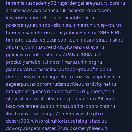
terramia.ru
academy62.ru
gardengallereya.ru
rti.com.ru
artem-news.ru
biserinca.ru
krasnodarkurort.com
imshowtv.ru
mebel-v-tule.ru
mobtopik.ru
pcsecurity.net.ru
tool-sib.ru
multimetrunit.ru
sp-tour.ru
fan-cs.ru
santeh-russia.ru
symbian9.net.ru
DSHAIR.RU
tmmotors.spb.ru
xjocuricopii.com
musavtomat.msk.ru
obustrojdom.ru
sovetcik.ru
ybaranovskaya.ru
ppknews.ru
cult-alshei.ru
JAPANRUSSIA.RU
proekciyamebel.ru
imper-finans.ru
rim.org.ru
glamourai.ru
brassminus.ru
zabor-pro.ru
ftn.pp.ru
dorogoe58.ru
laimengpacker.ru
kuzova-zapchasti.ru
sageerp.ru
taxodrom.ru
dsrazvitie.ru
hardcity.net.ru
ratinghomegames.ru
topservice25.ru
gubernyan.ru
gtglasslined.ru
ii4.ru
tssport.spb.ru
andorra24.com
blackwallstreet.ru
oboimos.ru
optim-doors.com.ru
ikuch.ru
nycr.org.ru
npa21.ru
vremya-ch.spb.ru
desert000.ru
ivtorgi.ru
ifiori.ru
catalog-statei.ru
dcv.org.ru
spetsmaster174.ru
ipkameryhiseeu.ru