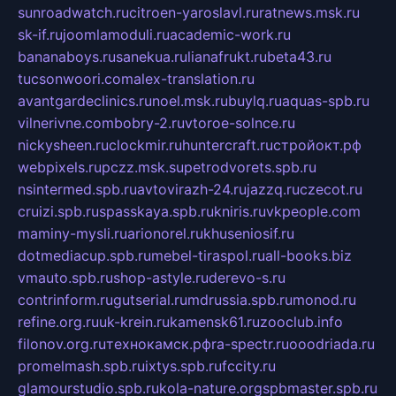
sunroadwatch.ru
citroen-yaroslavl.ru
ratnews.msk.ru
sk-if.ru
joomlamoduli.ru
academic-work.ru
bananaboys.ru
sanekua.ru
lianafrukt.ru
beta43.ru
tucsonwoori.com
alex-translation.ru
avantgardeclinics.ru
noel.msk.ru
buylq.ru
aquas-spb.ru
vilnerivne.com
bobry-2.ru
vtoroe-solnce.ru
nickysheen.ru
clockmir.ru
huntercraft.ru
стройокт.рф
webpixels.ru
pczz.msk.su
petrodvorets.spb.ru
nsintermed.spb.ru
avtovirazh-24.ru
jazzq.ru
czecot.ru
cruizi.spb.ru
spasskaya.spb.ru
kniris.ru
vkpeople.com
maminy-mysli.ru
arionorel.ru
khuseniosif.ru
dotmediacup.spb.ru
mebel-tiraspol.ru
all-books.biz
vmauto.spb.ru
shop-astyle.ru
derevo-s.ru
contrinform.ru
gutserial.ru
mdrussia.spb.ru
monod.ru
refine.org.ru
uk-krein.ru
kamensk61.ru
zooclub.info
filonov.org.ru
технокамск.рф
ra-spectr.ru
ooodriada.ru
promelmash.spb.ru
ixtys.spb.ru
fccity.ru
glamourstudio.spb.ru
kola-nature.org
spbmaster.spb.ru