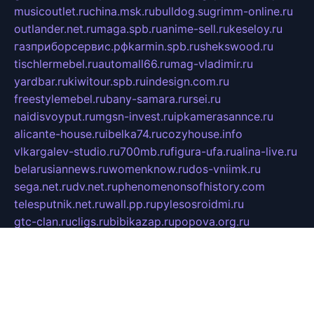
musicoutlet.ru
china.msk.ru
bulldog.su
grimm-online.ru
outlander.net.ru
maga.spb.ru
anime-sell.ru
keseloy.ru
газприборсервис.рф
karmin.spb.ru
shekswood.ru
tischlermebel.ru
automall66.ru
mag-vladimir.ru
yardbar.ru
kiwitour.spb.ru
indesign.com.ru
freestylemebel.ru
bany-samara.ru
rsei.ru
naidisvoyput.ru
mgsn-invest.ru
ipkamerasannce.ru
alicante-house.ru
ibelka74.ru
cozyhouse.info
vlkargalev-studio.ru
700mb.ru
figura-ufa.ru
alina-live.ru
belarusiannews.ru
womenknow.ru
dos-vniimk.ru
sega.net.ru
dv.net.ru
phenomenonsofhistory.com
telesputnik.net.ru
wall.pp.ru
pylesosroidmi.ru
gtc-clan.ru
cligs.ru
bibikazap.ru
popova.org.ru
netwhistler.spb.ru
bellvil.ru
bonzon.ru
iss-vladik.ru
defiparis.net.ru
las-gryzas.ru
amku.ru
electednews.spb.ru
feather.org.ru
spar72.ru
tankiigri.ru
dominus.com.ru
ibtree.ru
sanykool.pp.ru
unixlib.org.ru
menatep.spb.ru
gartenterrassen.ru
printeka.ru