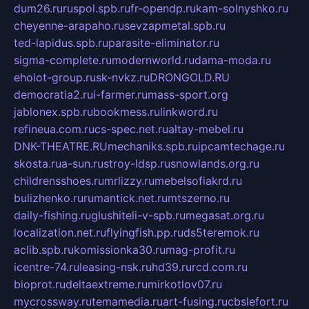
dum26.ru
ruspol.spb.ru
fr-opendp.ru
kam-solnyshko.ru
cheyenne-arapaho.ru
sevzapmetal.spb.ru
ted-lapidus.spb.ru
parasite-eliminator.ru
sigma-complete.ru
modernworld.ru
dama-moda.ru
eholot-group.ru
sk-nvkz.ru
DRONGOLD.RU
democratia2.ru
i-farmer.ru
mass-sport.org
jablonex.spb.ru
bookmess.ru
linkword.ru
refineua.com.ru
cs-spec.net.ru
altay-mebel.ru
DNK-THEATRE.RU
mechaniks.spb.ru
ipcamtechage.ru
skosta.ru
a-sun.ru
stroy-ldsp.ru
snowlands.org.ru
childrensshoes.ru
mrlizzy.ru
mebelsofiakrd.ru
bulizhenko.ru
rumantick.net.ru
mtszerno.ru
daily-fishing.ru
glushiteli-v-spb.ru
megasat.org.ru
localization.net.ru
flyingfish.pp.ru
ds5teremok.ru
aclib.spb.ru
komissionka30.ru
mag-profit.ru
icentre-74.ru
leasing-nsk.ru
hd39.ru
rcd.com.ru
bioprot.ru
deltaextreme.ru
mirkotlov07.ru
mycrossway.ru
temamedia.ru
art-fusing.ru
cbslefort.ru