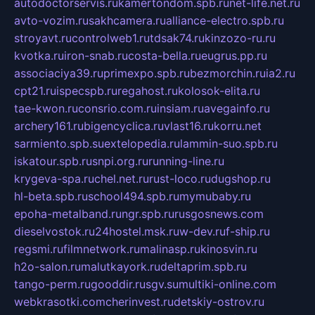
autodoctorservis.ru
kamertondom.spb.ru
net-life.net.ru
avto-vozim.ru
sakhcamera.ru
alliance-electro.spb.ru
stroyavt.ru
controlweb1.ru
tdsak74.ru
kinzozo-ru.ru
kvotka.ru
iron-snab.ru
costa-bella.ru
eugrus.pp.ru
associaciya39.ru
primexpo.spb.ru
bezmorchin.ru
ia2.ru
cpt21.ru
ispecspb.ru
regahost.ru
kolosok-elita.ru
tae-kwon.ru
consrio.com.ru
insiam.ru
avegainfo.ru
archery161.ru
bigencyclica.ru
vlast16.ru
korru.net
sarmiento.spb.su
extelopedia.ru
lammin-suo.spb.ru
iskatour.spb.ru
snpi.org.ru
running-line.ru
krygeva-spa.ru
chel.net.ru
rust-loco.ru
dugshop.ru
hl-beta.spb.ru
school494.spb.ru
mymubaby.ru
epoha-metalband.ru
ngr.spb.ru
rusgosnews.com
dieselvostok.ru
24hostel.msk.ru
w-dev.ru
f-ship.ru
regsmi.ru
filmnetwork.ru
malinasp.ru
kinosvin.ru
h2o-salon.ru
malutkayork.ru
deltaprim.spb.ru
tango-perm.ru
gooddir.ru
sgv.su
multiki-online.com
webkrasotki.com
cherinvest.ru
detskiy-ostrov.ru