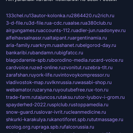
133chel.ru
13autor-kolonka.ru
2864420.ru
2rich.ru
3-d-file.ru
3d-file.ru
a-cdc.ru
aalse.ru
a380club.ru
airgungames.ru
accounts-112.ru
adler-jun.ru
adonyev.ru
alfeihavsalnassr.ru
altaipant.ru
argentinamia.ru
aria-family.ru
arkrym.ru
ashanet.ru
belgorod-day.ru
bankaribi.ru
bandamn.ru
bigfatcc.ru
blagodarenie-spb.ru
borodino-media.ru
card-voice.ru
cardvoice.ru
zed-online.ru
zvonitut.ru
zebra-tlt.ru
zarafshan.ru
york-life.ru
vintovoykompressor.ru
vladivostok-map.ru
vlknrussia.ru
wasabi-shop.ru
webamator.ru
zaryna.ru
youtubefree.ru
x-ton.ru
trade-farm.ru
tajuncos.ru
taksu.ru
tor-lyubov-i-grom.ru
spayderhed-2022.ru
splclub.ru
stoppamedia.ru
snow-guard.ru
slovar-ivrit.ru
cleanmedicine.ru
shkurki-karakulya.ru
kanotiforet.spb.ru
tutmassage.ru
ecolog.org.ru
praga.spb.ru
falcorussia.ru