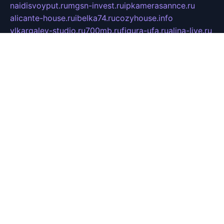
naidisvoyput.ru
mgsn-invest.ru
ipkamerasannce.ru
alicante-house.ru
ibelka74.ru
cozyhouse.info
vlkargalev-studio.ru
700mb.ru
figura-ufa.ru
alina-live.ru
belarusiannews.ru
womenknow.ru
dos-vniimk.ru
sega.net.ru
dv.net.ru
phenomenonsofhistory.com
telesputnik.net.ru
wall.pp.ru
pylesosroidmi.ru
gtc-clan.ru
cligs.ru
bibikazap.ru
popova.org.ru
netwhistler.spb.ru
bellvil.ru
bonzon.ru
iss-vladik.ru
defiparis.net.ru
las-gryzas.ru
amku.ru
electednews.spb.ru
feather.org.ru
spar72.ru
tankiigri.ru
dominus.com.ru
ibtree.ru
sanykool.pp.ru
unixlib.org.ru
menatep.spb.ru
gartenterrassen.ru
printeka.ru
skvozilka.com.ru
parkovka-pub.ru
lovemobi.ru
art-ru.ru
emulatorz.com.ru
alucomp.com.ru
tatforum.com.ru
alternativa-profi.ru
dermakler.ru
artsurvey.ru
aredir.ru
khimspas.ru
centr-maxi.ru
2018r.ru
bort-stomer-defort.ru
professional2.ru
gibsons.ru
artselena.ru
art-pilot.ru
ingredient.spb.ru