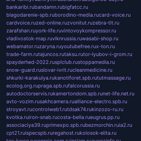
bankaribi.ru
bandamn.ru
bigfatcc.ru
blagodarenie-spb.ru
borodino-media.ru
card-voice.ru
cardvoice.ru
zed-online.ru
zvonitut.ru
zebra-tlt.ru
zarafshan.ru
york-life.ru
vintovoykompressor.ru
vladivostok-map.ru
vlknrussia.ru
wasabi-shop.ru
webamator.ru
zaryna.ru
youtubefree.ru
x-ton.ru
trade-farm.ru
tajuncos.ru
taksu.ru
tor-lyubov-i-grom.ru
spayderhed-2022.ru
splclub.ru
stoppamedia.ru
snow-guard.ru
slovar-ivrit.ru
cleanmedicine.ru
shkurki-karakulya.ru
kanotiforet.spb.ru
tutmassage.ru
ecolog.org.ru
praga.spb.ru
falcorussia.ru
autodoctorservis.ru
kamertondom.spb.ru
net-life.net.ru
avto-vozim.ru
sakhcamera.ru
alliance-electro.spb.ru
stroyavt.ru
controlweb1.ru
tdsak74.ru
kinzozo-ru.ru
kvotka.ru
iron-snab.ru
costa-bella.ru
eugrus.pp.ru
associaciya39.ru
primexpo.spb.ru
bezmorchin.ru
ia2.ru
cpt21.ru
ispecspb.ru
regahost.ru
kolosok-elita.ru
tae-kwon.ru
consrio.com.ru
insiam.ru
avegainfo.ru