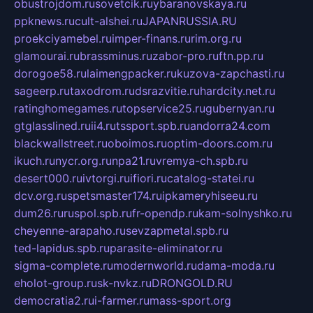
obustrojdom.ru
sovetcik.ru
ybaranovskaya.ru
ppknews.ru
cult-alshei.ru
JAPANRUSSIA.RU
proekciyamebel.ru
imper-finans.ru
rim.org.ru
glamourai.ru
brassminus.ru
zabor-pro.ru
ftn.pp.ru
dorogoe58.ru
laimengpacker.ru
kuzova-zapchasti.ru
sageerp.ru
taxodrom.ru
dsrazvitie.ru
hardcity.net.ru
ratinghomegames.ru
topservice25.ru
gubernyan.ru
gtglasslined.ru
ii4.ru
tssport.spb.ru
andorra24.com
blackwallstreet.ru
oboimos.ru
optim-doors.com.ru
ikuch.ru
nycr.org.ru
npa21.ru
vremya-ch.spb.ru
desert000.ru
ivtorgi.ru
ifiori.ru
catalog-statei.ru
dcv.org.ru
spetsmaster174.ru
ipkameryhiseeu.ru
dum26.ru
ruspol.spb.ru
fr-opendp.ru
kam-solnyshko.ru
cheyenne-arapaho.ru
sevzapmetal.spb.ru
ted-lapidus.spb.ru
parasite-eliminator.ru
sigma-complete.ru
modernworld.ru
dama-moda.ru
eholot-group.ru
sk-nvkz.ru
DRONGOLD.RU
democratia2.ru
i-farmer.ru
mass-sport.org