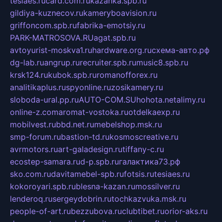
tesiaes.ru
card.com.ru
kazanka.spb.ru
gildiya-kuznecov.ru
kameryboavision.ru
griffoncom.spb.ru
fabrika-emotsiy.ru
PARK-MATROSOVA.RU
agat.spb.ru
avtoyurist-moskva1.ru
hardware.org.ru
схема-авто.рф
dg-lab.ru
angrup.ru
recruiter.spb.ru
music8.spb.ru
krsk124.ru
kubok.spb.ru
romanofforex.ru
analitikaplus.ru
spyonline.ru
zosikamery.ru
sloboda-ural.pp.ru
AUTO-COM.SU
hohota.net
alimy.ru
online-z.com
aromat-vostoka.ru
otdelkaexp.ru
mobilvest.ru
bbd.net.ru
mebelshop.msk.ru
smp-forum.ru
bastion-td.ru
kosmoscreative.ru
avrmotors.ru
art-galadesign.ru
tiffany-c.ru
ecostep-samara.ru
d-p.spb.ru
галактика73.рф
sko.com.ru
davitamebel-spb.ru
fotsis.ru
tesiaes.ru
kokoroyari.spb.ru
blesna-kazan.ru
mossilver.ru
lenderoq.ru
sergeydobrin.ru
tochkazvuka.msk.ru
people-of-art.ru
bezzubova.ru
clubtibet.ru
orior-aks.ru