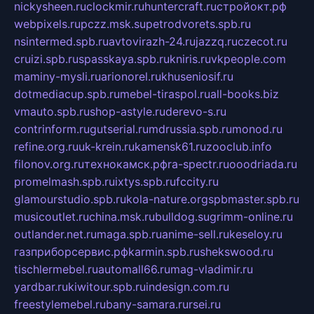
nickysheen.ru
clockmir.ru
huntercraft.ru
стройокт.рф
webpixels.ru
pczz.msk.su
petrodvorets.spb.ru
nsintermed.spb.ru
avtovirazh-24.ru
jazzq.ru
czecot.ru
cruizi.spb.ru
spasskaya.spb.ru
kniris.ru
vkpeople.com
maminy-mysli.ru
arionorel.ru
khuseniosif.ru
dotmediacup.spb.ru
mebel-tiraspol.ru
all-books.biz
vmauto.spb.ru
shop-astyle.ru
derevo-s.ru
contrinform.ru
gutserial.ru
mdrussia.spb.ru
monod.ru
refine.org.ru
uk-krein.ru
kamensk61.ru
zooclub.info
filonov.org.ru
технокамск.рф
ra-spectr.ru
ooodriada.ru
promelmash.spb.ru
ixtys.spb.ru
fccity.ru
glamourstudio.spb.ru
kola-nature.org
spbmaster.spb.ru
musicoutlet.ru
china.msk.ru
bulldog.su
grimm-online.ru
outlander.net.ru
maga.spb.ru
anime-sell.ru
keseloy.ru
газприборсервис.рф
karmin.spb.ru
shekswood.ru
tischlermebel.ru
automall66.ru
mag-vladimir.ru
yardbar.ru
kiwitour.spb.ru
indesign.com.ru
freestylemebel.ru
bany-samara.ru
rsei.ru