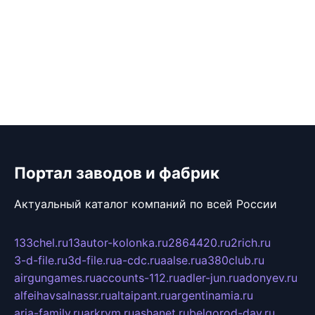
Портал заводов и фабрик
Актуальный каталог компаний по всей России
133chel.ru
13autor-kolonka.ru
2864420.ru
2rich.ru
3-d-file.ru
3d-file.ru
a-cdc.ru
aalse.ru
a380club.ru
airgungames.ru
accounts-112.ru
adler-jun.ru
adonyev.ru
alfeihavsalnassr.ru
altaipant.ru
argentinamia.ru
aria-family.ru
arkrym.ru
ashanet.ru
belgorod-day.ru