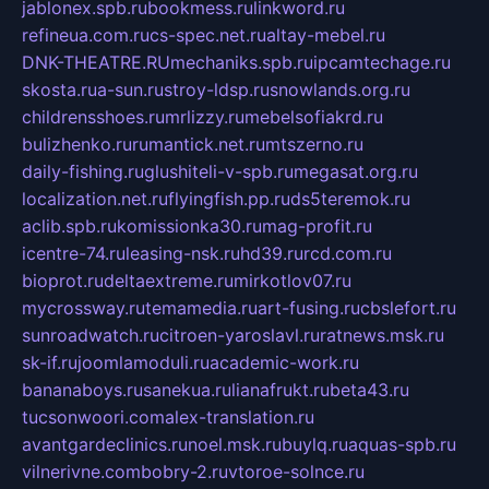
jablonex.spb.ru
bookmess.ru
linkword.ru
refineua.com.ru
cs-spec.net.ru
altay-mebel.ru
DNK-THEATRE.RU
mechaniks.spb.ru
ipcamtechage.ru
skosta.ru
a-sun.ru
stroy-ldsp.ru
snowlands.org.ru
childrensshoes.ru
mrlizzy.ru
mebelsofiakrd.ru
bulizhenko.ru
rumantick.net.ru
mtszerno.ru
daily-fishing.ru
glushiteli-v-spb.ru
megasat.org.ru
localization.net.ru
flyingfish.pp.ru
ds5teremok.ru
aclib.spb.ru
komissionka30.ru
mag-profit.ru
icentre-74.ru
leasing-nsk.ru
hd39.ru
rcd.com.ru
bioprot.ru
deltaextreme.ru
mirkotlov07.ru
mycrossway.ru
temamedia.ru
art-fusing.ru
cbslefort.ru
sunroadwatch.ru
citroen-yaroslavl.ru
ratnews.msk.ru
sk-if.ru
joomlamoduli.ru
academic-work.ru
bananaboys.ru
sanekua.ru
lianafrukt.ru
beta43.ru
tucsonwoori.com
alex-translation.ru
avantgardeclinics.ru
noel.msk.ru
buylq.ru
aquas-spb.ru
vilnerivne.com
bobry-2.ru
vtoroe-solnce.ru