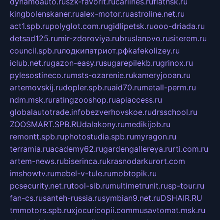
dynamoauto.ru
szk-favorit.ru
carlines.ru
flatnsk.ru
kingbolenskaner.ru
alex-motor.ru
astroline.net.ru
act1.spb.ru
polyglot.com.ru
gidlipetsk.ru
ooo-driada.ru
detsad125.ru
mir-zdoroviya.ru
bruslanovo.ru
siterem.ru
council.spb.ru
лодкипатриот.рф
kafekolizey.ru
iclub.net.ru
gazon-easy.ru
sugarepilekb.ru
grinox.ru
pylesostineco.ru
msts-ozarenie.ru
kameryjooan.ru
artemovskij.ru
dopler.spb.ru
aid70.ru
metall-perm.ru
ndm.msk.ru
ratingzooshop.ru
apiaccess.ru
globalautotrade.info
bezverhovskoe.ru
drsschool.ru
ZOOSMART.SPB.RU
dalakony.ru
medikijob.ru
remontt.spb.ru
photostudia.spb.ru
myragon.ru
terramia.ru
academy62.ru
gardengallereya.ru
rti.com.ru
artem-news.ru
biserinca.ru
krasnodarkurort.com
imshowtv.ru
mebel-v-tule.ru
mobtopik.ru
pcsecurity.net.ru
tool-sib.ru
multimetrunit.ru
sp-tour.ru
fan-cs.ru
santeh-russia.ru
symbian9.net.ru
DSHAIR.RU
tmmotors.spb.ru
xjocuricopii.com
musavtomat.msk.ru