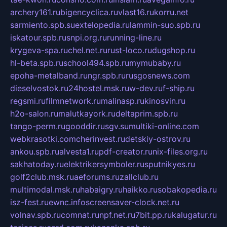
archery161.ru
bigencyclica.ru
vlast16.ru
korru.net
sarmiento.spb.su
extelopedia.ru
lammin-suo.spb.ru
iskatour.spb.ru
snpi.org.ru
running-line.ru
krygeva-spa.ru
chel.net.ru
rust-loco.ru
dugshop.ru
hl-beta.spb.ru
school494.spb.ru
mymubaby.ru
epoha-metalband.ru
ngr.spb.ru
rusgosnews.com
dieselvostok.ru
24hostel.msk.ru
w-dev.ru
f-ship.ru
regsmi.ru
filmnetwork.ru
malinasp.ru
kinosvin.ru
h2o-salon.ru
malutkayork.ru
deltaprim.spb.ru
tango-perm.ru
gooddir.ru
sgv.su
multiki-online.com
webkrasotki.com
cherinvest.ru
detskiy-ostrov.ru
ankou.spb.ru
alvesta1.ru
pdf-creator.ru
nix-files.org.ru
sakhatoday.ru
elektrikersymboler.ru
sputnikyes.ru
golf2club.msk.ru
aeforums.ru
zallclub.ru
multimodal.msk.ru
habaigry.ru
haikko.ru
sobakopedia.ru
isz-fest.ru
ewnc.info
screensaver-clock.net.ru
volnav.spb.ru
comnat.ru
npf.net.ru
7bit.pp.ru
kalugatur.ru