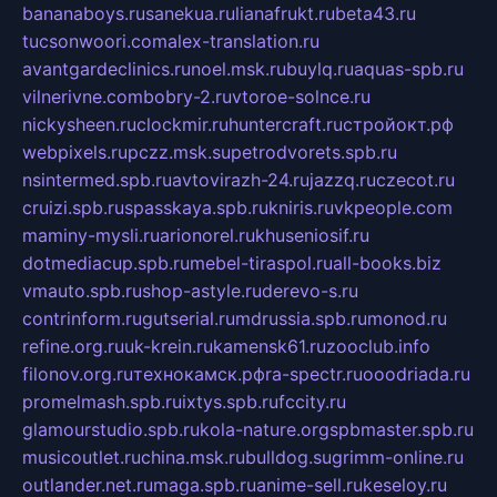
bananaboys.ru
sanekua.ru
lianafrukt.ru
beta43.ru
tucsonwoori.com
alex-translation.ru
avantgardeclinics.ru
noel.msk.ru
buylq.ru
aquas-spb.ru
vilnerivne.com
bobry-2.ru
vtoroe-solnce.ru
nickysheen.ru
clockmir.ru
huntercraft.ru
стройокт.рф
webpixels.ru
pczz.msk.su
petrodvorets.spb.ru
nsintermed.spb.ru
avtovirazh-24.ru
jazzq.ru
czecot.ru
cruizi.spb.ru
spasskaya.spb.ru
kniris.ru
vkpeople.com
maminy-mysli.ru
arionorel.ru
khuseniosif.ru
dotmediacup.spb.ru
mebel-tiraspol.ru
all-books.biz
vmauto.spb.ru
shop-astyle.ru
derevo-s.ru
contrinform.ru
gutserial.ru
mdrussia.spb.ru
monod.ru
refine.org.ru
uk-krein.ru
kamensk61.ru
zooclub.info
filonov.org.ru
технокамск.рф
ra-spectr.ru
ooodriada.ru
promelmash.spb.ru
ixtys.spb.ru
fccity.ru
glamourstudio.spb.ru
kola-nature.org
spbmaster.spb.ru
musicoutlet.ru
china.msk.ru
bulldog.su
grimm-online.ru
outlander.net.ru
maga.spb.ru
anime-sell.ru
keseloy.ru