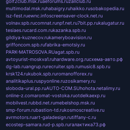
golf2club.msk.ru
aeforums.ru
zallclub.ru
multimodal.msk.ru
habaigry.ru
haikko.ru
sobakopedia.ru
isz-fest.ru
ewnc.info
screensaver-clock.net.ru
volnav.spb.ru
comnat.ru
npf.net.ru
7bit.pp.ru
kalugatur.ru
tesiaes.ru
card.com.ru
kazanka.spb.ru
gildiya-kuznecov.ru
kameryboavision.ru
griffoncom.spb.ru
fabrika-emotsiy.ru
PARK-MATROSOVA.RU
agat.spb.ru
avtoyurist-moskva1.ru
hardware.org.ru
схема-авто.рф
dg-lab.ru
angrup.ru
recruiter.spb.ru
music8.spb.ru
krsk124.ru
kubok.spb.ru
romanofforex.ru
analitikaplus.ru
spyonline.ru
zosikamery.ru
sloboda-ural.pp.ru
AUTO-COM.SU
hohota.net
alimy.ru
online-z.com
aromat-vostoka.ru
otdelkaexp.ru
mobilvest.ru
bbd.net.ru
mebelshop.msk.ru
smp-forum.ru
bastion-td.ru
kosmoscreative.ru
avrmotors.ru
art-galadesign.ru
tiffany-c.ru
ecostep-samara.ru
d-p.spb.ru
галактика73.рф