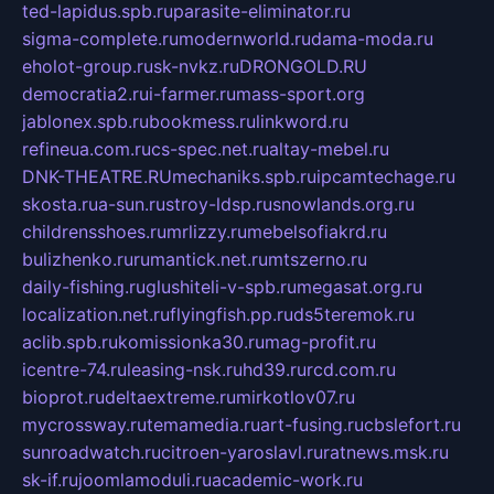
ted-lapidus.spb.ru
parasite-eliminator.ru
sigma-complete.ru
modernworld.ru
dama-moda.ru
eholot-group.ru
sk-nvkz.ru
DRONGOLD.RU
democratia2.ru
i-farmer.ru
mass-sport.org
jablonex.spb.ru
bookmess.ru
linkword.ru
refineua.com.ru
cs-spec.net.ru
altay-mebel.ru
DNK-THEATRE.RU
mechaniks.spb.ru
ipcamtechage.ru
skosta.ru
a-sun.ru
stroy-ldsp.ru
snowlands.org.ru
childrensshoes.ru
mrlizzy.ru
mebelsofiakrd.ru
bulizhenko.ru
rumantick.net.ru
mtszerno.ru
daily-fishing.ru
glushiteli-v-spb.ru
megasat.org.ru
localization.net.ru
flyingfish.pp.ru
ds5teremok.ru
aclib.spb.ru
komissionka30.ru
mag-profit.ru
icentre-74.ru
leasing-nsk.ru
hd39.ru
rcd.com.ru
bioprot.ru
deltaextreme.ru
mirkotlov07.ru
mycrossway.ru
temamedia.ru
art-fusing.ru
cbslefort.ru
sunroadwatch.ru
citroen-yaroslavl.ru
ratnews.msk.ru
sk-if.ru
joomlamoduli.ru
academic-work.ru