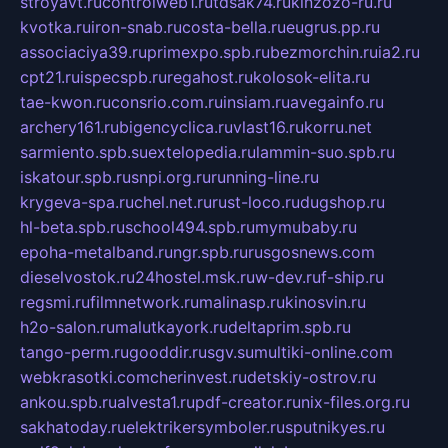
stroyavt.ru
controlweb1.ru
tdsak74.ru
kinzozo-ru.ru
kvotka.ru
iron-snab.ru
costa-bella.ru
eugrus.pp.ru
associaciya39.ru
primexpo.spb.ru
bezmorchin.ru
ia2.ru
cpt21.ru
ispecspb.ru
regahost.ru
kolosok-elita.ru
tae-kwon.ru
consrio.com.ru
insiam.ru
avegainfo.ru
archery161.ru
bigencyclica.ru
vlast16.ru
korru.net
sarmiento.spb.su
extelopedia.ru
lammin-suo.spb.ru
iskatour.spb.ru
snpi.org.ru
running-line.ru
krygeva-spa.ru
chel.net.ru
rust-loco.ru
dugshop.ru
hl-beta.spb.ru
school494.spb.ru
mymubaby.ru
epoha-metalband.ru
ngr.spb.ru
rusgosnews.com
dieselvostok.ru
24hostel.msk.ru
w-dev.ru
f-ship.ru
regsmi.ru
filmnetwork.ru
malinasp.ru
kinosvin.ru
h2o-salon.ru
malutkayork.ru
deltaprim.spb.ru
tango-perm.ru
gooddir.ru
sgv.su
multiki-online.com
webkrasotki.com
cherinvest.ru
detskiy-ostrov.ru
ankou.spb.ru
alvesta1.ru
pdf-creator.ru
nix-files.org.ru
sakhatoday.ru
elektrikersymboler.ru
sputnikyes.ru