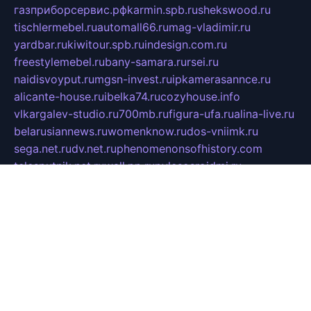
газприборсервис.рф
karmin.spb.ru
shekswood.ru
tischlermebel.ru
automall66.ru
mag-vladimir.ru
yardbar.ru
kiwitour.spb.ru
indesign.com.ru
freestylemebel.ru
bany-samara.ru
rsei.ru
naidisvoyput.ru
mgsn-invest.ru
ipkamerasannce.ru
alicante-house.ru
ibelka74.ru
cozyhouse.info
vlkargalev-studio.ru
700mb.ru
figura-ufa.ru
alina-live.ru
belarusiannews.ru
womenknow.ru
dos-vniimk.ru
sega.net.ru
dv.net.ru
phenomenonsofhistory.com
telesputnik.net.ru
wall.pp.ru
pylesosroidmi.ru
gtc-clan.ru
cligs.ru
bibikazap.ru
popova.org.ru
netwhistler.spb.ru
bellvil.ru
bonzon.ru
iss-vladik.ru
defiparis.net.ru
las-gryzas.ru
amku.ru
electednews.spb.ru
feather.org.ru
spar72.ru
tankiigri.ru
dominus.com.ru
ibtree.ru
sanykool.pp.ru
unixlib.org.ru
menatep.spb.ru
gartenterrassen.ru
printeka.ru
skvozilka.com.ru
parkovka-pub.ru
lovemobi.ru
art-ru.ru
emulatorz.com.ru
alucomp.com.ru
tatforum.com.ru