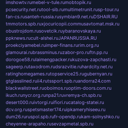
imshowtv.ru
mebel-v-tule.ru
mobtopik.ru
pcsecurity.net.ru
tool-sib.ru
multimetrunit.ru
sp-tour.ru
fan-cs.ru
santeh-russia.ru
symbian9.net.ru
DSHAIR.RU
tmmotors.spb.ru
xjocuricopii.com
musavtomat.msk.ru
obustrojdom.ru
sovetcik.ru
ybaranovskaya.ru
ppknews.ru
cult-alshei.ru
JAPANRUSSIA.RU
proekciyamebel.ru
imper-finans.ru
rim.org.ru
glamourai.ru
brassminus.ru
zabor-pro.ru
ftn.pp.ru
dorogoe58.ru
laimengpacker.ru
kuzova-zapchasti.ru
sageerp.ru
taxodrom.ru
dsrazvitie.ru
hardcity.net.ru
ratinghomegames.ru
topservice25.ru
gubernyan.ru
gtglasslined.ru
ii4.ru
tssport.spb.ru
andorra24.com
blackwallstreet.ru
oboimos.ru
optim-doors.com.ru
ikuch.ru
nycr.org.ru
npa21.ru
vremya-ch.spb.ru
desert000.ru
ivtorgi.ru
ifiori.ru
catalog-statei.ru
dcv.org.ru
spetsmaster174.ru
ipkameryhiseeu.ru
dum26.ru
ruspol.spb.ru
fr-opendp.ru
kam-solnyshko.ru
cheyenne-arapaho.ru
sevzapmetal.spb.ru