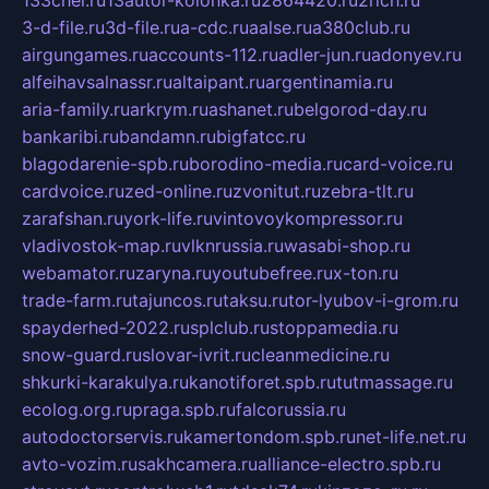
3-d-file.ru
3d-file.ru
a-cdc.ru
aalse.ru
a380club.ru
airgungames.ru
accounts-112.ru
adler-jun.ru
adonyev.ru
alfeihavsalnassr.ru
altaipant.ru
argentinamia.ru
aria-family.ru
arkrym.ru
ashanet.ru
belgorod-day.ru
bankaribi.ru
bandamn.ru
bigfatcc.ru
blagodarenie-spb.ru
borodino-media.ru
card-voice.ru
cardvoice.ru
zed-online.ru
zvonitut.ru
zebra-tlt.ru
zarafshan.ru
york-life.ru
vintovoykompressor.ru
vladivostok-map.ru
vlknrussia.ru
wasabi-shop.ru
webamator.ru
zaryna.ru
youtubefree.ru
x-ton.ru
trade-farm.ru
tajuncos.ru
taksu.ru
tor-lyubov-i-grom.ru
spayderhed-2022.ru
splclub.ru
stoppamedia.ru
snow-guard.ru
slovar-ivrit.ru
cleanmedicine.ru
shkurki-karakulya.ru
kanotiforet.spb.ru
tutmassage.ru
ecolog.org.ru
praga.spb.ru
falcorussia.ru
autodoctorservis.ru
kamertondom.spb.ru
net-life.net.ru
avto-vozim.ru
sakhcamera.ru
alliance-electro.spb.ru