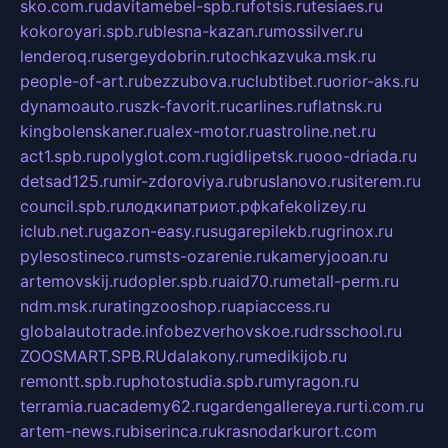
sko.com.ru
davitamebel-spb.ru
fotsis.ru
tesiaes.ru
kokoroyari.spb.ru
blesna-kazan.ru
mossilver.ru
lenderoq.ru
sergeydobrin.ru
tochkazvuka.msk.ru
people-of-art.ru
bezzubova.ru
clubtibet.ru
orior-aks.ru
dynamoauto.ru
szk-favorit.ru
carlines.ru
flatnsk.ru
kingbolenskaner.ru
alex-motor.ru
astroline.net.ru
act1.spb.ru
polyglot.com.ru
gidlipetsk.ru
ooo-driada.ru
detsad125.ru
mir-zdoroviya.ru
bruslanovo.ru
siterem.ru
council.spb.ru
лодкипатриот.рф
kafekolizey.ru
iclub.net.ru
gazon-easy.ru
sugarepilekb.ru
grinox.ru
pylesostineco.ru
msts-ozarenie.ru
kameryjooan.ru
artemovskij.ru
dopler.spb.ru
aid70.ru
metall-perm.ru
ndm.msk.ru
ratingzooshop.ru
apiaccess.ru
globalautotrade.info
bezverhovskoe.ru
drsschool.ru
ZOOSMART.SPB.RU
dalakony.ru
medikijob.ru
remontt.spb.ru
photostudia.spb.ru
myragon.ru
terramia.ru
academy62.ru
gardengallereya.ru
rti.com.ru
artem-news.ru
biserinca.ru
krasnodarkurort.com