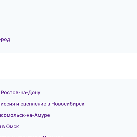
ород
в Ростов-на-Дону
миссия и сцепление в Новосибирск
омсомольск-на-Амуре
я в Омск