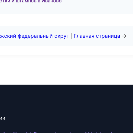
астки и штампов в Иваново
лжский федеральный округ
|
Главная страница
→
сии