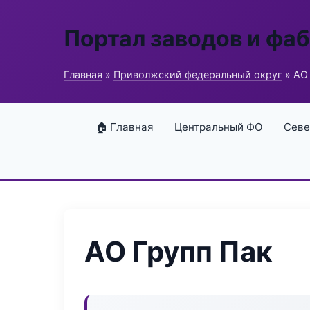
Портал заводов и фа
Главная
»
Приволжский федеральный округ
» АО 
🏠 Главная
Центральный ФО
Севе
АО Групп Пак