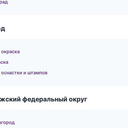
рад
од
 окраска
аска
 оснастки и штампов
лжский федеральный округ
вгород