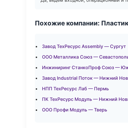
Да, ведём входной, операционный и 
Похожие компании: Пластик
Завод ТехРесурс Assembly — Сургут
ООО Металлика Союз — Севастопол
Инжиниринг СтанкоПроф Союз — Ю
Завод Industrial Поток — Нижний Но
НПП ТехРесурс Лаб — Пермь
ПК ТехРесурс Модуль — Нижний Нов
ООО Профи Модуль — Тверь