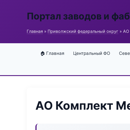
Портал заводов и фа
Главная
»
Приволжский федеральный округ
» АО
🏠 Главная
Центральный ФО
Севе
АО Комплект М