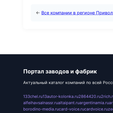
←
Все компании в регионе Приво
Портал заводов и фабрик
Актуальный каталог компаний по всей Рос
133chel.ru
13autor-kolonka.ru
2864420.ru
2rich.
alfeihavsalnassr.ru
altaipant.ru
argentinamia.ru
ar
borodino-media.ru
card-voice.ru
cardvoice.ru
ze