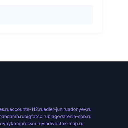
s.ru
accounts-112.ru
adler-jun.ru
adonyev.ru
bandamn.ru
bigfatcc.ru
blagodarenie-spb.ru
tovoykompressor.ru
vladivostok-map.ru