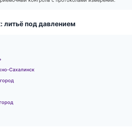
приёмочный контроль с протоколами измерений.
: литьё под давлением
ь
жно-Сахалинск
вгород
город