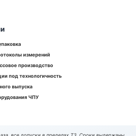
ми
упаковка
ротоколы измерений
ассовое производство
ции под технологичность
ного выпуска
орудования ЧПУ
аза, все допуски в пределах ТЗ. Сроки выдержаны.