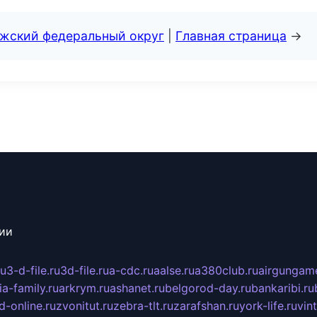
лжский федеральный округ
|
Главная страница
→
сии
ru
3-d-file.ru
3d-file.ru
a-cdc.ru
aalse.ru
a380club.ru
airgungame
ia-family.ru
arkrym.ru
ashanet.ru
belgorod-day.ru
bankaribi.ru
d-online.ru
zvonitut.ru
zebra-tlt.ru
zarafshan.ru
york-life.ru
vin