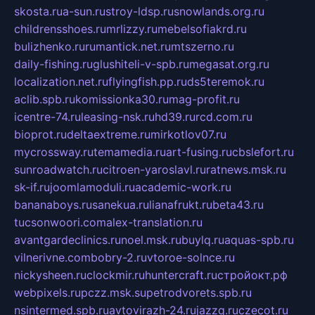
skosta.ru
a-sun.ru
stroy-ldsp.ru
snowlands.org.ru
childrensshoes.ru
mrlizzy.ru
mebelsofiakrd.ru
bulizhenko.ru
rumantick.net.ru
mtszerno.ru
daily-fishing.ru
glushiteli-v-spb.ru
megasat.org.ru
localization.net.ru
flyingfish.pp.ru
ds5teremok.ru
aclib.spb.ru
komissionka30.ru
mag-profit.ru
icentre-74.ru
leasing-nsk.ru
hd39.ru
rcd.com.ru
bioprot.ru
deltaextreme.ru
mirkotlov07.ru
mycrossway.ru
temamedia.ru
art-fusing.ru
cbslefort.ru
sunroadwatch.ru
citroen-yaroslavl.ru
ratnews.msk.ru
sk-if.ru
joomlamoduli.ru
academic-work.ru
bananaboys.ru
sanekua.ru
lianafrukt.ru
beta43.ru
tucsonwoori.com
alex-translation.ru
avantgardeclinics.ru
noel.msk.ru
buylq.ru
aquas-spb.ru
vilnerivne.com
bobry-2.ru
vtoroe-solnce.ru
nickysheen.ru
clockmir.ru
huntercraft.ru
стройокт.рф
webpixels.ru
pczz.msk.su
petrodvorets.spb.ru
nsintermed.spb.ru
avtovirazh-24.ru
jazzq.ru
czecot.ru