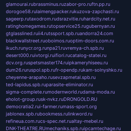
glamourai.ru
brassminus.ru
zabor-pro.ru
ftn.pp.ru
dorogoe58.ru
laimengpacker.ru
kuzova-zapchasti.ru
sageerp.ru
taxodrom.ru
dsrazvitie.ru
hardcity.net.ru
ratinghomegames.ru
topservice25.ru
gubernyan.ru
gtglasslined.ru
ii4.ru
tssport.spb.ru
andorra24.com
blackwallstreet.ru
oboimos.ru
optim-doors.com.ru
ikuch.ru
nycr.org.ru
npa21.ru
vremya-ch.spb.ru
desert000.ru
ivtorgi.ru
ifiori.ru
catalog-statei.ru
dcv.org.ru
spetsmaster174.ru
ipkameryhiseeu.ru
dum26.ru
ruspol.spb.ru
fr-opendp.ru
kam-solnyshko.ru
cheyenne-arapaho.ru
sevzapmetal.spb.ru
ted-lapidus.spb.ru
parasite-eliminator.ru
sigma-complete.ru
modernworld.ru
dama-moda.ru
eholot-group.ru
sk-nvkz.ru
DRONGOLD.RU
democratia2.ru
i-farmer.ru
mass-sport.org
jablonex.spb.ru
bookmess.ru
linkword.ru
refineua.com.ru
cs-spec.net.ru
altay-mebel.ru
DNK-THEATRE.RU
mechaniks.spb.ru
ipcamtechage.ru