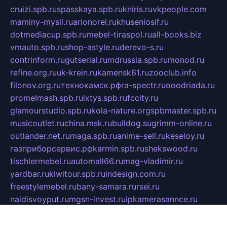
cruizi.spb.ru
spasskaya.spb.ru
kniris.ru
vkpeople.com
maminy-mysli.ru
arionorel.ru
khuseniosif.ru
dotmediacup.spb.ru
mebel-tiraspol.ru
all-books.biz
vmauto.spb.ru
shop-astyle.ru
derevo-s.ru
contrinform.ru
gutserial.ru
mdrussia.spb.ru
monod.ru
refine.org.ru
uk-krein.ru
kamensk61.ru
zooclub.info
filonov.org.ru
технокамск.рф
ra-spectr.ru
ooodriada.ru
promelmash.spb.ru
ixtys.spb.ru
fccity.ru
glamourstudio.spb.ru
kola-nature.org
spbmaster.spb.ru
musicoutlet.ru
china.msk.ru
bulldog.su
grimm-online.ru
outlander.net.ru
maga.spb.ru
anime-sell.ru
keseloy.ru
газприборсервис.рф
karmin.spb.ru
shekswood.ru
tischlermebel.ru
automall66.ru
mag-vladimir.ru
yardbar.ru
kiwitour.spb.ru
indesign.com.ru
freestylemebel.ru
bany-samara.ru
rsei.ru
naidisvoyput.ru
mgsn-invest.ru
ipkamerasannce.ru
alicante-house.ru
ibelka74.ru
cozyhouse.info
vlkargalev-studio.ru
700mb.ru
figura-ufa.ru
alina-live.ru