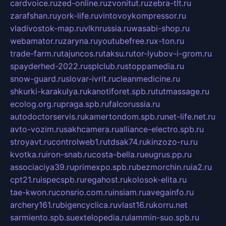
cardvoice.ru
zed-online.ru
zvonitut.ru
zebra-tlt.ru
zarafshan.ru
york-life.ru
vintovoykompressor.ru
vladivostok-map.ru
vlknrussia.ru
wasabi-shop.ru
webamator.ru
zaryna.ru
youtubefree.ru
x-ton.ru
trade-farm.ru
tajuncos.ru
taksu.ru
tor-lyubov-i-grom.ru
spayderhed-2022.ru
splclub.ru
stoppamedia.ru
snow-guard.ru
slovar-ivrit.ru
cleanmedicine.ru
shkurki-karakulya.ru
kanotiforet.spb.ru
tutmassage.ru
ecolog.org.ru
praga.spb.ru
falcorussia.ru
autodoctorservis.ru
kamertondom.spb.ru
net-life.net.ru
avto-vozim.ru
sakhcamera.ru
alliance-electro.spb.ru
stroyavt.ru
controlweb1.ru
tdsak74.ru
kinzozo-ru.ru
kvotka.ru
iron-snab.ru
costa-bella.ru
eugrus.pp.ru
associaciya39.ru
primexpo.spb.ru
bezmorchin.ru
ia2.ru
cpt21.ru
ispecspb.ru
regahost.ru
kolosok-elita.ru
tae-kwon.ru
consrio.com.ru
insiam.ru
avegainfo.ru
archery161.ru
bigencyclica.ru
vlast16.ru
korru.net
sarmiento.spb.su
extelopedia.ru
lammin-suo.spb.ru