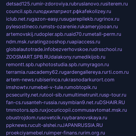
detsad125.ru
mir-zdoroviya.ru
bruslanovo.ru
siterem.ru
council.spb.ru
лодкипатриот.рф
kafekolizey.ru
iclub.net.ru
gazon-easy.ru
sugarepilekb.ru
grinox.ru
pylesostineco.ru
msts-ozarenie.ru
kameryjooan.ru
artemovskij.ru
dopler.spb.ru
aid70.ru
metall-perm.ru
ndm.msk.ru
ratingzooshop.ru
apiaccess.ru
globalautotrade.info
bezverhovskoe.ru
drsschool.ru
ZOOSMART.SPB.RU
dalakony.ru
medikijob.ru
remontt.spb.ru
photostudia.spb.ru
myragon.ru
terramia.ru
academy62.ru
gardengallereya.ru
rti.com.ru
artem-news.ru
biserinca.ru
krasnodarkurort.com
imshowtv.ru
mebel-v-tule.ru
mobtopik.ru
pcsecurity.net.ru
tool-sib.ru
multimetrunit.ru
sp-tour.ru
fan-cs.ru
santeh-russia.ru
symbian9.net.ru
DSHAIR.RU
tmmotors.spb.ru
xjocuricopii.com
musavtomat.msk.ru
obustrojdom.ru
sovetcik.ru
ybaranovskaya.ru
ppknews.ru
cult-alshei.ru
JAPANRUSSIA.RU
proekciyamebel.ru
imper-finans.ru
rim.org.ru