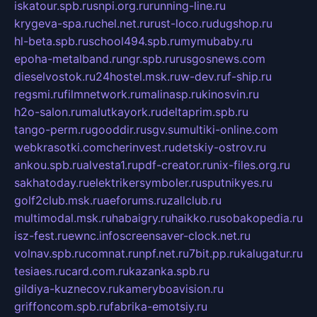
iskatour.spb.ru
snpi.org.ru
running-line.ru
krygeva-spa.ru
chel.net.ru
rust-loco.ru
dugshop.ru
hl-beta.spb.ru
school494.spb.ru
mymubaby.ru
epoha-metalband.ru
ngr.spb.ru
rusgosnews.com
dieselvostok.ru
24hostel.msk.ru
w-dev.ru
f-ship.ru
regsmi.ru
filmnetwork.ru
malinasp.ru
kinosvin.ru
h2o-salon.ru
malutkayork.ru
deltaprim.spb.ru
tango-perm.ru
gooddir.ru
sgv.su
multiki-online.com
webkrasotki.com
cherinvest.ru
detskiy-ostrov.ru
ankou.spb.ru
alvesta1.ru
pdf-creator.ru
nix-files.org.ru
sakhatoday.ru
elektrikersymboler.ru
sputnikyes.ru
golf2club.msk.ru
aeforums.ru
zallclub.ru
multimodal.msk.ru
habaigry.ru
haikko.ru
sobakopedia.ru
isz-fest.ru
ewnc.info
screensaver-clock.net.ru
volnav.spb.ru
comnat.ru
npf.net.ru
7bit.pp.ru
kalugatur.ru
tesiaes.ru
card.com.ru
kazanka.spb.ru
gildiya-kuznecov.ru
kameryboavision.ru
griffoncom.spb.ru
fabrika-emotsiy.ru