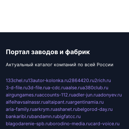
Портал заводов и фабрик
Актуальный каталог компаний по всей России
133chel.ru
13autor-kolonka.ru
2864420.ru
2rich.ru
3-d-file.ru
3d-file.ru
a-cdc.ru
aalse.ru
a380club.ru
airgungames.ru
accounts-112.ru
adler-jun.ru
adonyev.ru
alfeihavsalnassr.ru
altaipant.ru
argentinamia.ru
aria-family.ru
arkrym.ru
ashanet.ru
belgorod-day.ru
bankaribi.ru
bandamn.ru
bigfatcc.ru
blagodarenie-spb.ru
borodino-media.ru
card-voice.ru