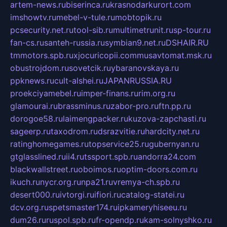
artem-news.ru
biserinca.ru
krasnodarkurort.com
imshowtv.ru
mebel-v-tule.ru
mobtopik.ru
pcsecurity.net.ru
tool-sib.ru
multimetrunit.ru
sp-tour.ru
fan-cs.ru
santeh-russia.ru
symbian9.net.ru
DSHAIR.RU
tmmotors.spb.ru
xjocuricopii.com
musavtomat.msk.ru
obustrojdom.ru
sovetcik.ru
ybaranovskaya.ru
ppknews.ru
cult-alshei.ru
JAPANRUSSIA.RU
proekciyamebel.ru
imper-finans.ru
rim.org.ru
glamourai.ru
brassminus.ru
zabor-pro.ru
ftn.pp.ru
dorogoe58.ru
laimengpacker.ru
kuzova-zapchasti.ru
sageerp.ru
taxodrom.ru
dsrazvitie.ru
hardcity.net.ru
ratinghomegames.ru
topservice25.ru
gubernyan.ru
gtglasslined.ru
ii4.ru
tssport.spb.ru
andorra24.com
blackwallstreet.ru
oboimos.ru
optim-doors.com.ru
ikuch.ru
nycr.org.ru
npa21.ru
vremya-ch.spb.ru
desert000.ru
ivtorgi.ru
ifiori.ru
catalog-statei.ru
dcv.org.ru
spetsmaster174.ru
ipkameryhiseeu.ru
dum26.ru
ruspol.spb.ru
fr-opendp.ru
kam-solnyshko.ru