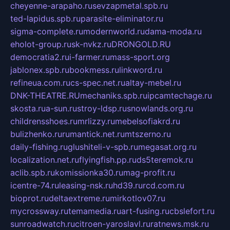
cheyenne-arapaho.ru
sevzapmetal.spb.ru
ted-lapidus.spb.ru
parasite-eliminator.ru
sigma-complete.ru
modernworld.ru
dama-moda.ru
eholot-group.ru
sk-nvkz.ru
DRONGOLD.RU
democratia2.ru
i-farmer.ru
mass-sport.org
jablonex.spb.ru
bookmess.ru
linkword.ru
refineua.com.ru
cs-spec.net.ru
altay-mebel.ru
DNK-THEATRE.RU
mechaniks.spb.ru
ipcamtechage.ru
skosta.ru
a-sun.ru
stroy-ldsp.ru
snowlands.org.ru
childrensshoes.ru
mrlizzy.ru
mebelsofiakrd.ru
bulizhenko.ru
rumantick.net.ru
mtszerno.ru
daily-fishing.ru
glushiteli-v-spb.ru
megasat.org.ru
localization.net.ru
flyingfish.pp.ru
ds5teremok.ru
aclib.spb.ru
komissionka30.ru
mag-profit.ru
icentre-74.ru
leasing-nsk.ru
hd39.ru
rcd.com.ru
bioprot.ru
deltaextreme.ru
mirkotlov07.ru
mycrossway.ru
temamedia.ru
art-fusing.ru
cbslefort.ru
sunroadwatch.ru
citroen-yaroslavl.ru
ratnews.msk.ru