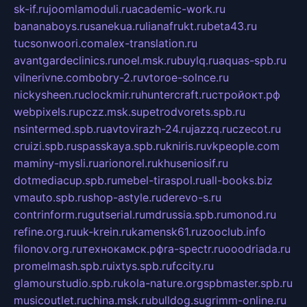
sk-if.ru
joomlamoduli.ru
academic-work.ru
bananaboys.ru
sanekua.ru
lianafrukt.ru
beta43.ru
tucsonwoori.com
alex-translation.ru
avantgardeclinics.ru
noel.msk.ru
buylq.ru
aquas-spb.ru
vilnerivne.com
bobry-2.ru
vtoroe-solnce.ru
nickysheen.ru
clockmir.ru
huntercraft.ru
стройокт.рф
webpixels.ru
pczz.msk.su
petrodvorets.spb.ru
nsintermed.spb.ru
avtovirazh-24.ru
jazzq.ru
czecot.ru
cruizi.spb.ru
spasskaya.spb.ru
kniris.ru
vkpeople.com
maminy-mysli.ru
arionorel.ru
khuseniosif.ru
dotmediacup.spb.ru
mebel-tiraspol.ru
all-books.biz
vmauto.spb.ru
shop-astyle.ru
derevo-s.ru
contrinform.ru
gutserial.ru
mdrussia.spb.ru
monod.ru
refine.org.ru
uk-krein.ru
kamensk61.ru
zooclub.info
filonov.org.ru
технокамск.рф
ra-spectr.ru
ooodriada.ru
promelmash.spb.ru
ixtys.spb.ru
fccity.ru
glamourstudio.spb.ru
kola-nature.org
spbmaster.spb.ru
musicoutlet.ru
china.msk.ru
bulldog.su
grimm-online.ru