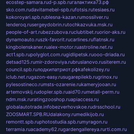
ecostep-samara.ru
d-p.spb.ru
галактика73.рф
sko.com.ru
davitamebel-spb.ru
fotsis.ru
tesiaes.ru
kokoroyari.spb.ru
blesna-kazan.ru
mossilver.ru
lenderoq.ru
sergeydobrin.ru
tochkazvuka.msk.ru
people-of-art.ru
bezzubova.ru
clubtibet.ru
orior-aks.ru
dynamoauto.ru
szk-favorit.ru
carlines.ru
flatnsk.ru
kingbolenskaner.ru
alex-motor.ru
astroline.net.ru
act1.spb.ru
polyglot.com.ru
gidlipetsk.ru
ooo-driada.ru
detsad125.ru
mir-zdoroviya.ru
bruslanovo.ru
siterem.ru
council.spb.ru
лодкипатриот.рф
kafekolizey.ru
iclub.net.ru
gazon-easy.ru
sugarepilekb.ru
grinox.ru
pylesostineco.ru
msts-ozarenie.ru
kameryjooan.ru
artemovskij.ru
dopler.spb.ru
aid70.ru
metall-perm.ru
ndm.msk.ru
ratingzooshop.ru
apiaccess.ru
globalautotrade.info
bezverhovskoe.ru
drsschool.ru
ZOOSMART.SPB.RU
dalakony.ru
medikijob.ru
remontt.spb.ru
photostudia.spb.ru
myragon.ru
terramia.ru
academy62.ru
gardengallereya.ru
rti.com.ru