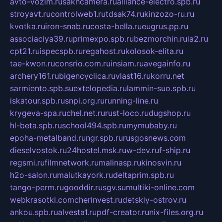
avto-vozim.ru
sakhcamera.ru
alliance-electro.spb.ru
stroyavt.ru
controlweb1.ru
tdsak74.ru
kinzozo-ru.ru
kvotka.ru
iron-snab.ru
costa-bella.ru
eugrus.pp.ru
associaciya39.ru
primexpo.spb.ru
bezmorchin.ru
ia2.ru
cpt21.ru
ispecspb.ru
regahost.ru
kolosok-elita.ru
tae-kwon.ru
consrio.com.ru
insiam.ru
avegainfo.ru
archery161.ru
bigencyclica.ru
vlast16.ru
korru.net
sarmiento.spb.su
extelopedia.ru
lammin-suo.spb.ru
iskatour.spb.ru
snpi.org.ru
running-line.ru
krygeva-spa.ru
chel.net.ru
rust-loco.ru
dugshop.ru
hl-beta.spb.ru
school494.spb.ru
mymubaby.ru
epoha-metalband.ru
ngr.spb.ru
rusgosnews.com
dieselvostok.ru
24hostel.msk.ru
w-dev.ru
f-ship.ru
regsmi.ru
filmnetwork.ru
malinasp.ru
kinosvin.ru
h2o-salon.ru
malutkayork.ru
deltaprim.spb.ru
tango-perm.ru
gooddir.ru
sgv.su
multiki-online.com
webkrasotki.com
cherinvest.ru
detskiy-ostrov.ru
ankou.spb.ru
alvesta1.ru
pdf-creator.ru
nix-files.org.ru