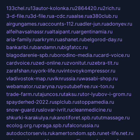
133chel.ru
13autor-kolonka.ru
2864420.ru
2rich.ru
3-d-file.ru
3d-file.ru
a-cdc.ru
aalse.ru
a380club.ru
airgungames.ru
accounts-112.ru
adler-jun.ru
adonyev.ru
alfeihavsalnassr.ru
altaipant.ru
argentinamia.ru
aria-family.ru
arkrym.ru
ashanet.ru
belgorod-day.ru
bankaribi.ru
bandamn.ru
bigfatcc.ru
blagodarenie-spb.ru
borodino-media.ru
card-voice.ru
cardvoice.ru
zed-online.ru
zvonitut.ru
zebra-tlt.ru
zarafshan.ru
york-life.ru
vintovoykompressor.ru
vladivostok-map.ru
vlknrussia.ru
wasabi-shop.ru
webamator.ru
zaryna.ru
youtubefree.ru
x-ton.ru
trade-farm.ru
tajuncos.ru
taksu.ru
tor-lyubov-i-grom.ru
spayderhed-2022.ru
splclub.ru
stoppamedia.ru
snow-guard.ru
slovar-ivrit.ru
cleanmedicine.ru
shkurki-karakulya.ru
kanotiforet.spb.ru
tutmassage.ru
ecolog.org.ru
praga.spb.ru
falcorussia.ru
autodoctorservis.ru
kamertondom.spb.ru
net-life.net.ru