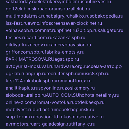
sakhatoday.ru
elektrikersymboler.ru
sputnikyes.ru
golf2club.msk.ru
aeforums.ru
zallclub.ru
multimodal.msk.ru
habaigry.ru
haikko.ru
sobakopedia.ru
isz-fest.ru
ewnc.info
screensaver-clock.net.ru
volnav.spb.ru
comnat.ru
npf.net.ru
7bit.pp.ru
kalugatur.ru
tesiaes.ru
card.com.ru
kazanka.spb.ru
gildiya-kuznecov.ru
kameryboavision.ru
griffoncom.spb.ru
fabrika-emotsiy.ru
PARK-MATROSOVA.RU
agat.spb.ru
avtoyurist-moskva1.ru
hardware.org.ru
схема-авто.рф
dg-lab.ru
angrup.ru
recruiter.spb.ru
music8.spb.ru
krsk124.ru
kubok.spb.ru
romanofforex.ru
analitikaplus.ru
spyonline.ru
zosikamery.ru
sloboda-ural.pp.ru
AUTO-COM.SU
hohota.net
alimy.ru
online-z.com
aromat-vostoka.ru
otdelkaexp.ru
mobilvest.ru
bbd.net.ru
mebelshop.msk.ru
smp-forum.ru
bastion-td.ru
kosmoscreative.ru
avrmotors.ru
art-galadesign.ru
tiffany-c.ru