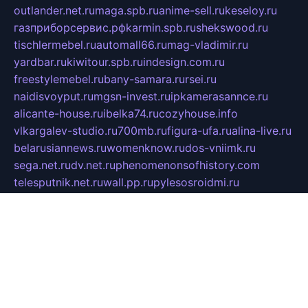
outlander.net.ru
maga.spb.ru
anime-sell.ru
keseloy.ru
газприборсервис.рф
karmin.spb.ru
shekswood.ru
tischlermebel.ru
automall66.ru
mag-vladimir.ru
yardbar.ru
kiwitour.spb.ru
indesign.com.ru
freestylemebel.ru
bany-samara.ru
rsei.ru
naidisvoyput.ru
mgsn-invest.ru
ipkamerasannce.ru
alicante-house.ru
ibelka74.ru
cozyhouse.info
vlkargalev-studio.ru
700mb.ru
figura-ufa.ru
alina-live.ru
belarusiannews.ru
womenknow.ru
dos-vniimk.ru
sega.net.ru
dv.net.ru
phenomenonsofhistory.com
telesputnik.net.ru
wall.pp.ru
pylesosroidmi.ru
gtc-clan.ru
cligs.ru
bibikazap.ru
popova.org.ru
netwhistler.spb.ru
bellvil.ru
bonzon.ru
iss-vladik.ru
defiparis.net.ru
las-gryzas.ru
amku.ru
electednews.spb.ru
feather.org.ru
spar72.ru
tankiigri.ru
dominus.com.ru
ibtree.ru
sanykool.pp.ru
unixlib.org.ru
menatep.spb.ru
gartenterrassen.ru
printeka.ru
skvozilka.com.ru
parkovka-pub.ru
lovemobi.ru
art-ru.ru