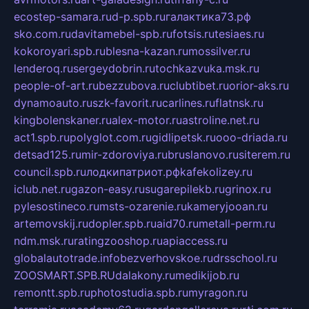
ecostep-samara.ru
d-p.spb.ru
галактика73.рф
sko.com.ru
davitamebel-spb.ru
fotsis.ru
tesiaes.ru
kokoroyari.spb.ru
blesna-kazan.ru
mossilver.ru
lenderoq.ru
sergeydobrin.ru
tochkazvuka.msk.ru
people-of-art.ru
bezzubova.ru
clubtibet.ru
orior-aks.ru
dynamoauto.ru
szk-favorit.ru
carlines.ru
flatnsk.ru
kingbolenskaner.ru
alex-motor.ru
astroline.net.ru
act1.spb.ru
polyglot.com.ru
gidlipetsk.ru
ooo-driada.ru
detsad125.ru
mir-zdoroviya.ru
bruslanovo.ru
siterem.ru
council.spb.ru
лодкипатриот.рф
kafekolizey.ru
iclub.net.ru
gazon-easy.ru
sugarepilekb.ru
grinox.ru
pylesostineco.ru
msts-ozarenie.ru
kameryjooan.ru
artemovskij.ru
dopler.spb.ru
aid70.ru
metall-perm.ru
ndm.msk.ru
ratingzooshop.ru
apiaccess.ru
globalautotrade.info
bezverhovskoe.ru
drsschool.ru
ZOOSMART.SPB.RU
dalakony.ru
medikijob.ru
remontt.spb.ru
photostudia.spb.ru
myragon.ru