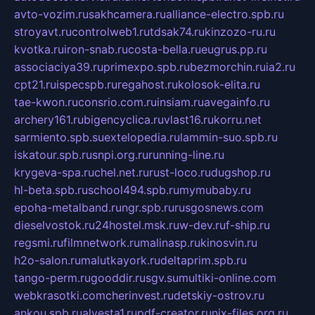
avto-vozim.ru
sakhcamera.ru
alliance-electro.spb.ru
stroyavt.ru
controlweb1.ru
tdsak74.ru
kinzozo-ru.ru
kvotka.ru
iron-snab.ru
costa-bella.ru
eugrus.pp.ru
associaciya39.ru
primexpo.spb.ru
bezmorchin.ru
ia2.ru
cpt21.ru
ispecspb.ru
regahost.ru
kolosok-elita.ru
tae-kwon.ru
consrio.com.ru
insiam.ru
avegainfo.ru
archery161.ru
bigencyclica.ru
vlast16.ru
korru.net
sarmiento.spb.su
extelopedia.ru
lammin-suo.spb.ru
iskatour.spb.ru
snpi.org.ru
running-line.ru
krygeva-spa.ru
chel.net.ru
rust-loco.ru
dugshop.ru
hl-beta.spb.ru
school494.spb.ru
mymubaby.ru
epoha-metalband.ru
ngr.spb.ru
rusgosnews.com
dieselvostok.ru
24hostel.msk.ru
w-dev.ru
f-ship.ru
regsmi.ru
filmnetwork.ru
malinasp.ru
kinosvin.ru
h2o-salon.ru
malutkayork.ru
deltaprim.spb.ru
tango-perm.ru
gooddir.ru
sgv.su
multiki-online.com
webkrasotki.com
cherinvest.ru
detskiy-ostrov.ru
ankou.spb.ru
alvesta1.ru
pdf-creator.ru
nix-files.org.ru