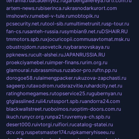
terramia.ru
academy62.ru
gardengallereya.ru
rti.com.ru
artem-news.ru
biserinca.ru
krasnodarkurort.com
imshowtv.ru
mebel-v-tule.ru
mobtopik.ru
pcsecurity.net.ru
tool-sib.ru
multimetrunit.ru
sp-tour.ru
fan-cs.ru
santeh-russia.ru
symbian9.net.ru
DSHAIR.RU
tmmotors.spb.ru
xjocuricopii.com
musavtomat.msk.ru
obustrojdom.ru
sovetcik.ru
ybaranovskaya.ru
ppknews.ru
cult-alshei.ru
JAPANRUSSIA.RU
proekciyamebel.ru
imper-finans.ru
rim.org.ru
glamourai.ru
brassminus.ru
zabor-pro.ru
ftn.pp.ru
dorogoe58.ru
laimengpacker.ru
kuzova-zapchasti.ru
sageerp.ru
taxodrom.ru
dsrazvitie.ru
hardcity.net.ru
ratinghomegames.ru
topservice25.ru
gubernyan.ru
gtglasslined.ru
ii4.ru
tssport.spb.ru
andorra24.com
blackwallstreet.ru
oboimos.ru
optim-doors.com.ru
ikuch.ru
nycr.org.ru
npa21.ru
vremya-ch.spb.ru
desert000.ru
ivtorgi.ru
ifiori.ru
catalog-statei.ru
dcv.org.ru
spetsmaster174.ru
ipkameryhiseeu.ru