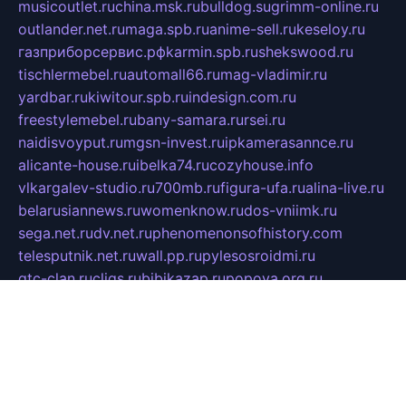
musicoutlet.ru
china.msk.ru
bulldog.su
grimm-online.ru
outlander.net.ru
maga.spb.ru
anime-sell.ru
keseloy.ru
газприборсервис.рф
karmin.spb.ru
shekswood.ru
tischlermebel.ru
automall66.ru
mag-vladimir.ru
yardbar.ru
kiwitour.spb.ru
indesign.com.ru
freestylemebel.ru
bany-samara.ru
rsei.ru
naidisvoyput.ru
mgsn-invest.ru
ipkamerasannce.ru
alicante-house.ru
ibelka74.ru
cozyhouse.info
vlkargalev-studio.ru
700mb.ru
figura-ufa.ru
alina-live.ru
belarusiannews.ru
womenknow.ru
dos-vniimk.ru
sega.net.ru
dv.net.ru
phenomenonsofhistory.com
telesputnik.net.ru
wall.pp.ru
pylesosroidmi.ru
gtc-clan.ru
cligs.ru
bibikazap.ru
popova.org.ru
netwhistler.spb.ru
bellvil.ru
bonzon.ru
iss-vladik.ru
defiparis.net.ru
las-gryzas.ru
amku.ru
electednews.spb.ru
feather.org.ru
spar72.ru
tankiigri.ru
dominus.com.ru
ibtree.ru
sanykool.pp.ru
unixlib.org.ru
menatep.spb.ru
gartenterrassen.ru
printeka.ru