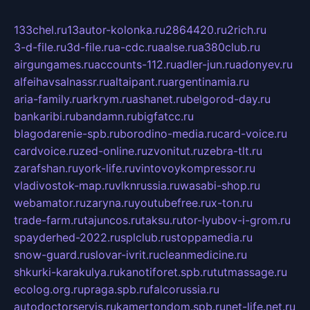
133chel.ru
13autor-kolonka.ru
2864420.ru
2rich.ru
3-d-file.ru
3d-file.ru
a-cdc.ru
aalse.ru
a380club.ru
airgungames.ru
accounts-112.ru
adler-jun.ru
adonyev.ru
alfeihavsalnassr.ru
altaipant.ru
argentinamia.ru
aria-family.ru
arkrym.ru
ashanet.ru
belgorod-day.ru
bankaribi.ru
bandamn.ru
bigfatcc.ru
blagodarenie-spb.ru
borodino-media.ru
card-voice.ru
cardvoice.ru
zed-online.ru
zvonitut.ru
zebra-tlt.ru
zarafshan.ru
york-life.ru
vintovoykompressor.ru
vladivostok-map.ru
vlknrussia.ru
wasabi-shop.ru
webamator.ru
zaryna.ru
youtubefree.ru
x-ton.ru
trade-farm.ru
tajuncos.ru
taksu.ru
tor-lyubov-i-grom.ru
spayderhed-2022.ru
splclub.ru
stoppamedia.ru
snow-guard.ru
slovar-ivrit.ru
cleanmedicine.ru
shkurki-karakulya.ru
kanotiforet.spb.ru
tutmassage.ru
ecolog.org.ru
praga.spb.ru
falcorussia.ru
autodoctorservis.ru
kamertondom.spb.ru
net-life.net.ru