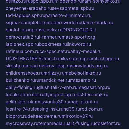
dum26.ru
ruspol.spb.ru
fr-opendp.ru
kam-solnyshko.ru
cheyenne-arapaho.ru
sevzapmetal.spb.ru
ted-lapidus.spb.ru
parasite-eliminator.ru
sigma-complete.ru
modernworld.ru
dama-moda.ru
eholot-group.ru
sk-nvkz.ru
DRONGOLD.RU
democratia2.ru
i-farmer.ru
mass-sport.org
jablonex.spb.ru
bookmess.ru
linkword.ru
refineua.com.ru
cs-spec.net.ru
altay-mebel.ru
DNK-THEATRE.RU
mechaniks.spb.ru
ipcamtechage.ru
skosta.ru
a-sun.ru
stroy-ldsp.ru
snowlands.org.ru
childrensshoes.ru
mrlizzy.ru
mebelsofiakrd.ru
bulizhenko.ru
rumantick.net.ru
mtszerno.ru
daily-fishing.ru
glushiteli-v-spb.ru
megasat.org.ru
localization.net.ru
flyingfish.pp.ru
ds5teremok.ru
aclib.spb.ru
komissionka30.ru
mag-profit.ru
icentre-74.ru
leasing-nsk.ru
hd39.ru
rcd.com.ru
bioprot.ru
deltaextreme.ru
mirkotlov07.ru
mycrossway.ru
temamedia.ru
art-fusing.ru
cbslefort.ru