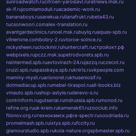
sunroadwatch.ru
citroen-yaroslavl.ru
ratnews.msk.ru
sk-if.ru
joomlamoduli.ru
academic-work.ru
bananaboys.ru
sanekua.ru
lianafrukt.ru
beta43.ru
tucsonwoori.com
alex-translation.ru
avantgardeclinics.ru
noel.msk.ru
buylq.ru
aquas-spb.ru
vilnerivne.com
bobry-2.ru
vtoroe-solnce.ru
nickysheen.ru
clockmir.ru
huntercraft.ru
стройокт.рф
webpixels.ru
pczz.msk.su
petrodvorets.spb.ru
nsintermed.spb.ru
avtovirazh-24.ru
jazzq.ru
czecot.ru
cruizi.spb.ru
spasskaya.spb.ru
kniris.ru
vkpeople.com
maminy-mysli.ru
arionorel.ru
khuseniosif.ru
dotmediacup.spb.ru
mebel-tiraspol.ru
all-books.biz
vmauto.spb.ru
shop-astyle.ru
derevo-s.ru
contrinform.ru
gutserial.ru
mdrussia.spb.ru
monod.ru
refine.org.ru
uk-krein.ru
kamensk61.ru
zooclub.info
filonov.org.ru
технокамск.рф
ra-spectr.ru
ooodriada.ru
promelmash.spb.ru
ixtys.spb.ru
fccity.ru
glamourstudio.spb.ru
kola-nature.org
spbmaster.spb.ru