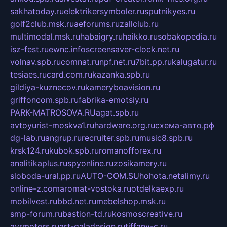
sakhatoday.ru
elektrikersymboler.ru
sputnikyes.ru
golf2club.msk.ru
aeforums.ru
zallclub.ru
multimodal.msk.ru
habaigry.ru
haikko.ru
sobakopedia.ru
isz-fest.ru
ewnc.info
screensaver-clock.net.ru
volnav.spb.ru
comnat.ru
npf.net.ru
7bit.pp.ru
kalugatur.ru
tesiaes.ru
card.com.ru
kazanka.spb.ru
gildiya-kuznecov.ru
kameryboavision.ru
griffoncom.spb.ru
fabrika-emotsiy.ru
PARK-MATROSOVA.RU
agat.spb.ru
avtoyurist-moskva1.ru
hardware.org.ru
схема-авто.рф
dg-lab.ru
angrup.ru
recruiter.spb.ru
music8.spb.ru
krsk124.ru
kubok.spb.ru
romanofforex.ru
analitikaplus.ru
spyonline.ru
zosikamery.ru
sloboda-ural.pp.ru
AUTO-COM.SU
hohota.net
alimy.ru
online-z.com
aromat-vostoka.ru
otdelkaexp.ru
mobilvest.ru
bbd.net.ru
mebelshop.msk.ru
smp-forum.ru
bastion-td.ru
kosmoscreative.ru
avrmotors.ru
art-galadesign.ru
tiffany-c.ru