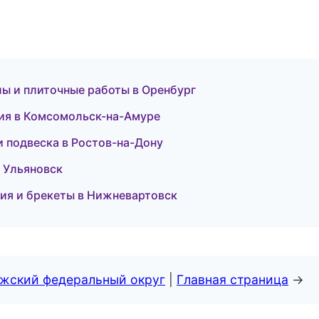
лы и плиточные работы в Оренбург
гия в Комсомольск-на-Амуре
и подвеска в Ростов-на-Дону
в Ульяновск
тия и брекеты в Нижневартовск
лжский федеральный округ
|
Главная страница
→