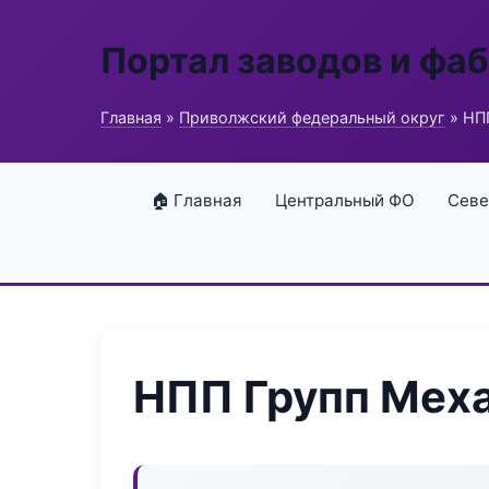
Портал заводов и фа
Главная
»
Приволжский федеральный округ
» НП
🏠 Главная
Центральный ФО
Севе
НПП Групп Мех