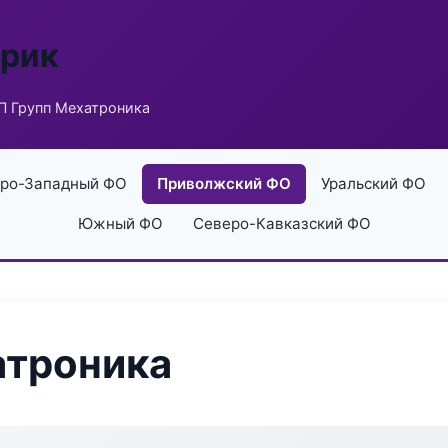
брик
П Групп Мехатроника
ро-Западный ФО
Приволжский ФО
Уральский ФО
Южный ФО
Северо-Кавказский ФО
атроника