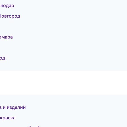
снодар
Новгород
амара
од
в и изделий
краска