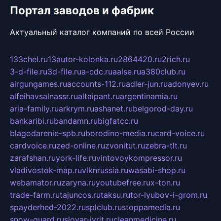
Портал заводов и фабрик
Актуальный каталог компаний по всей России
133chel.ru
13autor-kolonka.ru
2864420.ru
2rich.ru
3-d-file.ru
3d-file.ru
a-cdc.ru
aalse.ru
a380club.ru
airgungames.ru
accounts-112.ru
adler-jun.ru
adonyev.ru
alfeihavsalnassr.ru
altaipant.ru
argentinamia.ru
aria-family.ru
arkrym.ru
ashanet.ru
belgorod-day.ru
bankaribi.ru
bandamn.ru
bigfatcc.ru
blagodarenie-spb.ru
borodino-media.ru
card-voice.ru
cardvoice.ru
zed-online.ru
zvonitut.ru
zebra-tlt.ru
zarafshan.ru
york-life.ru
vintovoykompressor.ru
vladivostok-map.ru
vlknrussia.ru
wasabi-shop.ru
webamator.ru
zaryna.ru
youtubefree.ru
x-ton.ru
trade-farm.ru
tajuncos.ru
taksu.ru
tor-lyubov-i-grom.ru
spayderhed-2022.ru
splclub.ru
stoppamedia.ru
snow-guard.ru
slovar-ivrit.ru
cleanmedicine.ru