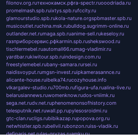
filonov.org.ru
технокамск.рф
ra-spectr.ru
ooodriada.ru
promelmash.spb.ru
ixtys.spb.ru
fccity.ru
glamourstudio.spb.ru
kola-nature.org
spbmaster.spb.ru
musicoutlet.ru
china.msk.ru
bulldog.su
grimm-online.ru
outlander.net.ru
maga.spb.ru
anime-sell.ru
keseloy.ru
газприборсервис.рф
karmin.spb.ru
shekswood.ru
tischlermebel.ru
automall66.ru
mag-vladimir.ru
yardbar.ru
kiwitour.spb.ru
indesign.com.ru
freestylemebel.ru
bany-samara.ru
rsei.ru
naidisvoyput.ru
mgsn-invest.ru
ipkamerasannce.ru
alicante-house.ru
ibelka74.ru
cozyhouse.info
vlkargalev-studio.ru
700mb.ru
figura-ufa.ru
alina-live.ru
belarusiannews.ru
womenknow.ru
dos-vniimk.ru
sega.net.ru
dv.net.ru
phenomenonsofhistory.com
telesputnik.net.ru
wall.pp.ru
pylesosroidmi.ru
gtc-clan.ru
cligs.ru
bibikazap.ru
popova.org.ru
netwhistler.spb.ru
bellvil.ru
bonzon.ru
iss-vladik.ru
defiparis.net.ru
las-gryzas.ru
amku.ru