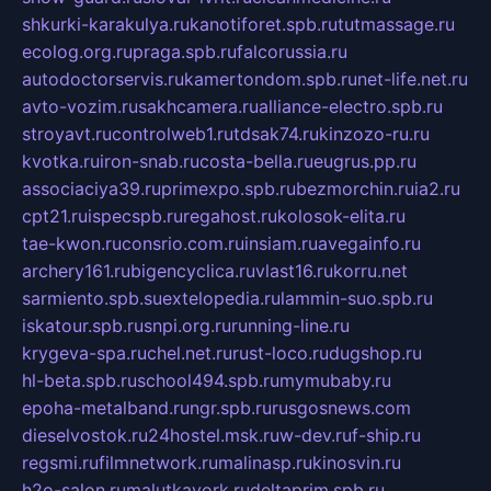
shkurki-karakulya.ru
kanotiforet.spb.ru
tutmassage.ru
ecolog.org.ru
praga.spb.ru
falcorussia.ru
autodoctorservis.ru
kamertondom.spb.ru
net-life.net.ru
avto-vozim.ru
sakhcamera.ru
alliance-electro.spb.ru
stroyavt.ru
controlweb1.ru
tdsak74.ru
kinzozo-ru.ru
kvotka.ru
iron-snab.ru
costa-bella.ru
eugrus.pp.ru
associaciya39.ru
primexpo.spb.ru
bezmorchin.ru
ia2.ru
cpt21.ru
ispecspb.ru
regahost.ru
kolosok-elita.ru
tae-kwon.ru
consrio.com.ru
insiam.ru
avegainfo.ru
archery161.ru
bigencyclica.ru
vlast16.ru
korru.net
sarmiento.spb.su
extelopedia.ru
lammin-suo.spb.ru
iskatour.spb.ru
snpi.org.ru
running-line.ru
krygeva-spa.ru
chel.net.ru
rust-loco.ru
dugshop.ru
hl-beta.spb.ru
school494.spb.ru
mymubaby.ru
epoha-metalband.ru
ngr.spb.ru
rusgosnews.com
dieselvostok.ru
24hostel.msk.ru
w-dev.ru
f-ship.ru
regsmi.ru
filmnetwork.ru
malinasp.ru
kinosvin.ru
h2o-salon.ru
malutkayork.ru
deltaprim.spb.ru