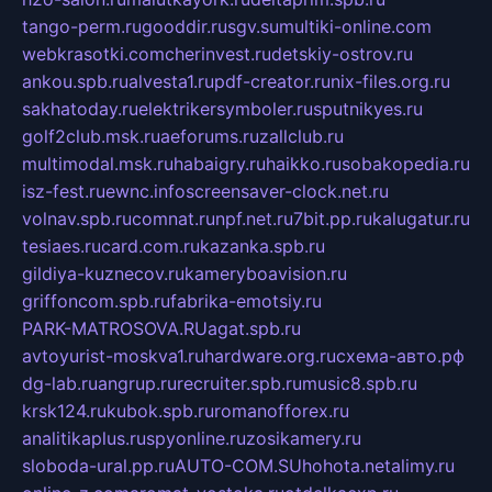
tango-perm.ru
gooddir.ru
sgv.su
multiki-online.com
webkrasotki.com
cherinvest.ru
detskiy-ostrov.ru
ankou.spb.ru
alvesta1.ru
pdf-creator.ru
nix-files.org.ru
sakhatoday.ru
elektrikersymboler.ru
sputnikyes.ru
golf2club.msk.ru
aeforums.ru
zallclub.ru
multimodal.msk.ru
habaigry.ru
haikko.ru
sobakopedia.ru
isz-fest.ru
ewnc.info
screensaver-clock.net.ru
volnav.spb.ru
comnat.ru
npf.net.ru
7bit.pp.ru
kalugatur.ru
tesiaes.ru
card.com.ru
kazanka.spb.ru
gildiya-kuznecov.ru
kameryboavision.ru
griffoncom.spb.ru
fabrika-emotsiy.ru
PARK-MATROSOVA.RU
agat.spb.ru
avtoyurist-moskva1.ru
hardware.org.ru
схема-авто.рф
dg-lab.ru
angrup.ru
recruiter.spb.ru
music8.spb.ru
krsk124.ru
kubok.spb.ru
romanofforex.ru
analitikaplus.ru
spyonline.ru
zosikamery.ru
sloboda-ural.pp.ru
AUTO-COM.SU
hohota.net
alimy.ru