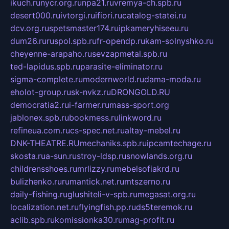
ikuch.ru
nycr.org.ru
npa21.ru
vremya-ch.spb.ru
desert000.ru
ivtorgi.ru
ifiori.ru
catalog-statei.ru
dcv.org.ru
spetsmaster174.ru
ipkameryhiseeu.ru
dum26.ru
ruspol.spb.ru
fr-opendp.ru
kam-solnyshko.ru
cheyenne-arapaho.ru
sevzapmetal.spb.ru
ted-lapidus.spb.ru
parasite-eliminator.ru
sigma-complete.ru
modernworld.ru
dama-moda.ru
eholot-group.ru
sk-nvkz.ru
DRONGOLD.RU
democratia2.ru
i-farmer.ru
mass-sport.org
jablonex.spb.ru
bookmess.ru
linkword.ru
refineua.com.ru
cs-spec.net.ru
altay-mebel.ru
DNK-THEATRE.RU
mechaniks.spb.ru
ipcamtechage.ru
skosta.ru
a-sun.ru
stroy-ldsp.ru
snowlands.org.ru
childrensshoes.ru
mrlizzy.ru
mebelsofiakrd.ru
bulizhenko.ru
rumantick.net.ru
mtszerno.ru
daily-fishing.ru
glushiteli-v-spb.ru
megasat.org.ru
localization.net.ru
flyingfish.pp.ru
ds5teremok.ru
aclib.spb.ru
komissionka30.ru
mag-profit.ru