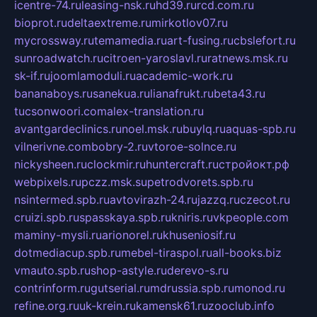
icentre-74.ru
leasing-nsk.ru
hd39.ru
rcd.com.ru
bioprot.ru
deltaextreme.ru
mirkotlov07.ru
mycrossway.ru
temamedia.ru
art-fusing.ru
cbslefort.ru
sunroadwatch.ru
citroen-yaroslavl.ru
ratnews.msk.ru
sk-if.ru
joomlamoduli.ru
academic-work.ru
bananaboys.ru
sanekua.ru
lianafrukt.ru
beta43.ru
tucsonwoori.com
alex-translation.ru
avantgardeclinics.ru
noel.msk.ru
buylq.ru
aquas-spb.ru
vilnerivne.com
bobry-2.ru
vtoroe-solnce.ru
nickysheen.ru
clockmir.ru
huntercraft.ru
стройокт.рф
webpixels.ru
pczz.msk.su
petrodvorets.spb.ru
nsintermed.spb.ru
avtovirazh-24.ru
jazzq.ru
czecot.ru
cruizi.spb.ru
spasskaya.spb.ru
kniris.ru
vkpeople.com
maminy-mysli.ru
arionorel.ru
khuseniosif.ru
dotmediacup.spb.ru
mebel-tiraspol.ru
all-books.biz
vmauto.spb.ru
shop-astyle.ru
derevo-s.ru
contrinform.ru
gutserial.ru
mdrussia.spb.ru
monod.ru
refine.org.ru
uk-krein.ru
kamensk61.ru
zooclub.info