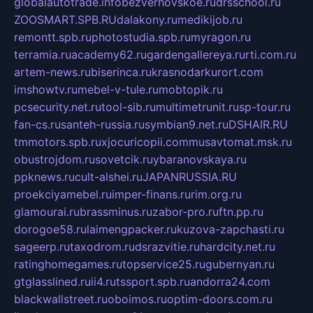
globalautotrade.info
bezverhovskoe.ru
drsschool.ru
ZOOSMART.SPB.RU
dalakony.ru
medikijob.ru
remontt.spb.ru
photostudia.spb.ru
myragon.ru
terramia.ru
academy62.ru
gardengallereya.ru
rti.com.ru
artem-news.ru
biserinca.ru
krasnodarkurort.com
imshowtv.ru
mebel-v-tule.ru
mobtopik.ru
pcsecurity.net.ru
tool-sib.ru
multimetrunit.ru
sp-tour.ru
fan-cs.ru
santeh-russia.ru
symbian9.net.ru
DSHAIR.RU
tmmotors.spb.ru
xjocuricopii.com
musavtomat.msk.ru
obustrojdom.ru
sovetcik.ru
ybaranovskaya.ru
ppknews.ru
cult-alshei.ru
JAPANRUSSIA.RU
proekciyamebel.ru
imper-finans.ru
rim.org.ru
glamourai.ru
brassminus.ru
zabor-pro.ru
ftn.pp.ru
dorogoe58.ru
laimengpacker.ru
kuzova-zapchasti.ru
sageerp.ru
taxodrom.ru
dsrazvitie.ru
hardcity.net.ru
ratinghomegames.ru
topservice25.ru
gubernyan.ru
gtglasslined.ru
ii4.ru
tssport.spb.ru
andorra24.com
blackwallstreet.ru
oboimos.ru
optim-doors.com.ru