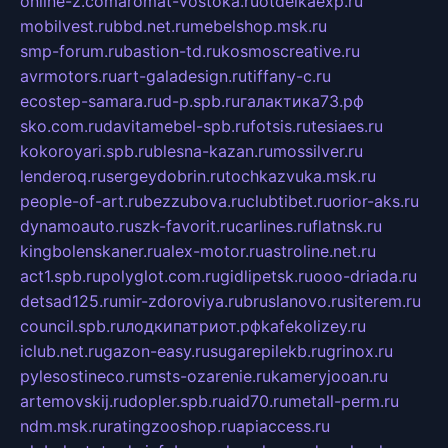
online-z.com
aromat-vostoka.ru
otdelkaexp.ru
mobilvest.ru
bbd.net.ru
mebelshop.msk.ru
smp-forum.ru
bastion-td.ru
kosmoscreative.ru
avrmotors.ru
art-galadesign.ru
tiffany-c.ru
ecostep-samara.ru
d-p.spb.ru
галактика73.рф
sko.com.ru
davitamebel-spb.ru
fotsis.ru
tesiaes.ru
kokoroyari.spb.ru
blesna-kazan.ru
mossilver.ru
lenderoq.ru
sergeydobrin.ru
tochkazvuka.msk.ru
people-of-art.ru
bezzubova.ru
clubtibet.ru
orior-aks.ru
dynamoauto.ru
szk-favorit.ru
carlines.ru
flatnsk.ru
kingbolenskaner.ru
alex-motor.ru
astroline.net.ru
act1.spb.ru
polyglot.com.ru
gidlipetsk.ru
ooo-driada.ru
detsad125.ru
mir-zdoroviya.ru
bruslanovo.ru
siterem.ru
council.spb.ru
лодкипатриот.рф
kafekolizey.ru
iclub.net.ru
gazon-easy.ru
sugarepilekb.ru
grinox.ru
pylesostineco.ru
msts-ozarenie.ru
kameryjooan.ru
artemovskij.ru
dopler.spb.ru
aid70.ru
metall-perm.ru
ndm.msk.ru
ratingzooshop.ru
apiaccess.ru