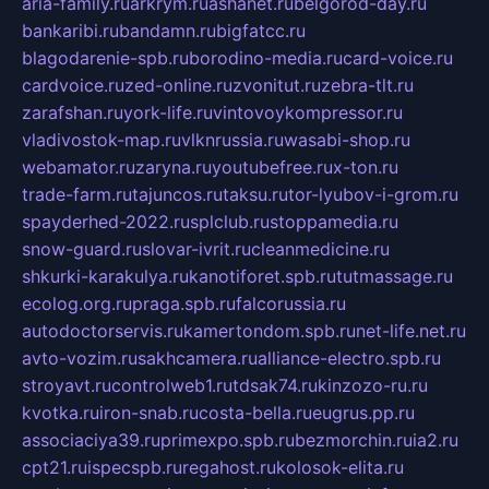
aria-family.ru
arkrym.ru
ashanet.ru
belgorod-day.ru
bankaribi.ru
bandamn.ru
bigfatcc.ru
blagodarenie-spb.ru
borodino-media.ru
card-voice.ru
cardvoice.ru
zed-online.ru
zvonitut.ru
zebra-tlt.ru
zarafshan.ru
york-life.ru
vintovoykompressor.ru
vladivostok-map.ru
vlknrussia.ru
wasabi-shop.ru
webamator.ru
zaryna.ru
youtubefree.ru
x-ton.ru
trade-farm.ru
tajuncos.ru
taksu.ru
tor-lyubov-i-grom.ru
spayderhed-2022.ru
splclub.ru
stoppamedia.ru
snow-guard.ru
slovar-ivrit.ru
cleanmedicine.ru
shkurki-karakulya.ru
kanotiforet.spb.ru
tutmassage.ru
ecolog.org.ru
praga.spb.ru
falcorussia.ru
autodoctorservis.ru
kamertondom.spb.ru
net-life.net.ru
avto-vozim.ru
sakhcamera.ru
alliance-electro.spb.ru
stroyavt.ru
controlweb1.ru
tdsak74.ru
kinzozo-ru.ru
kvotka.ru
iron-snab.ru
costa-bella.ru
eugrus.pp.ru
associaciya39.ru
primexpo.spb.ru
bezmorchin.ru
ia2.ru
cpt21.ru
ispecspb.ru
regahost.ru
kolosok-elita.ru