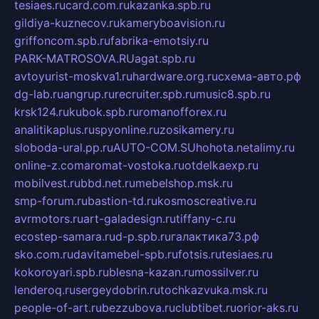
tesiaes.ru
card.com.ru
kazanka.spb.ru
gildiya-kuznecov.ru
kameryboavision.ru
griffoncom.spb.ru
fabrika-emotsiy.ru
PARK-MATROSOVA.RU
agat.spb.ru
avtoyurist-moskva1.ru
hardware.org.ru
схема-авто.рф
dg-lab.ru
angrup.ru
recruiter.spb.ru
music8.spb.ru
krsk124.ru
kubok.spb.ru
romanofforex.ru
analitikaplus.ru
spyonline.ru
zosikamery.ru
sloboda-ural.pp.ru
AUTO-COM.SU
hohota.net
alimy.ru
online-z.com
aromat-vostoka.ru
otdelkaexp.ru
mobilvest.ru
bbd.net.ru
mebelshop.msk.ru
smp-forum.ru
bastion-td.ru
kosmoscreative.ru
avrmotors.ru
art-galadesign.ru
tiffany-c.ru
ecostep-samara.ru
d-p.spb.ru
галактика73.рф
sko.com.ru
davitamebel-spb.ru
fotsis.ru
tesiaes.ru
kokoroyari.spb.ru
blesna-kazan.ru
mossilver.ru
lenderoq.ru
sergeydobrin.ru
tochkazvuka.msk.ru
people-of-art.ru
bezzubova.ru
clubtibet.ru
orior-aks.ru