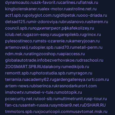
dynamoauto.ru
szk-favorit.ru
carlines.ru
flatnsk.ru
kingbolenskaner.ru
alex-motor.ru
astroline.net.ru
act1.spb.ru
polyglot.com.ru
gidlipetsk.ru
ooo-driada.ru
detsad125.ru
mir-zdoroviya.ru
bruslanovo.ru
siterem.ru
council.spb.ru
лодкипатриот.рф
kafekolizey.ru
iclub.net.ru
gazon-easy.ru
sugarepilekb.ru
grinox.ru
pylesostineco.ru
msts-ozarenie.ru
kameryjooan.ru
artemovskij.ru
dopler.spb.ru
aid70.ru
metall-perm.ru
ndm.msk.ru
ratingzooshop.ru
apiaccess.ru
globalautotrade.info
bezverhovskoe.ru
drsschool.ru
ZOOSMART.SPB.RU
dalakony.ru
medikijob.ru
remontt.spb.ru
photostudia.spb.ru
myragon.ru
terramia.ru
academy62.ru
gardengallereya.ru
rti.com.ru
artem-news.ru
biserinca.ru
krasnodarkurort.com
imshowtv.ru
mebel-v-tule.ru
mobtopik.ru
pcsecurity.net.ru
tool-sib.ru
multimetrunit.ru
sp-tour.ru
fan-cs.ru
santeh-russia.ru
symbian9.net.ru
DSHAIR.RU
tmmotors.spb.ru
xjocuricopii.com
musavtomat.msk.ru