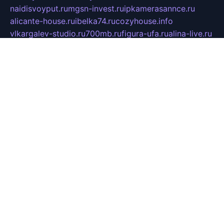
naidisvoyput.ru
mgsn-invest.ru
ipkamerasannce.ru
alicante-house.ru
ibelka74.ru
cozyhouse.info
vlkargalev-studio.ru
700mb.ru
figura-ufa.ru
alina-live.ru
belarusiannews.ru
womenknow.ru
dos-vniimk.ru
sega.net.ru
dv.net.ru
phenomenonsofhistory.com
telesputnik.net.ru
wall.pp.ru
pylesosroidmi.ru
gtc-clan.ru
cligs.ru
bibikazap.ru
popova.org.ru
netwhistler.spb.ru
bellvil.ru
bonzon.ru
iss-vladik.ru
defiparis.net.ru
las-gryzas.ru
amku.ru
electednews.spb.ru
feather.org.ru
spar72.ru
tankiigri.ru
dominus.com.ru
ibtree.ru
sanykool.pp.ru
unixlib.org.ru
menatep.spb.ru
gartenterrassen.ru
printeka.ru
skvozilka.com.ru
parkovka-pub.ru
lovemobi.ru
art-ru.ru
emulatorz.com.ru
alucomp.com.ru
tatforum.com.ru
alternativa-profi.ru
dermakler.ru
artsurvey.ru
aredir.ru
khimspas.ru
centr-maxi.ru
2018r.ru
bort-stomer-defort.ru
professional2.ru
gibsons.ru
artselena.ru
art-pilot.ru
ingredient.spb.ru