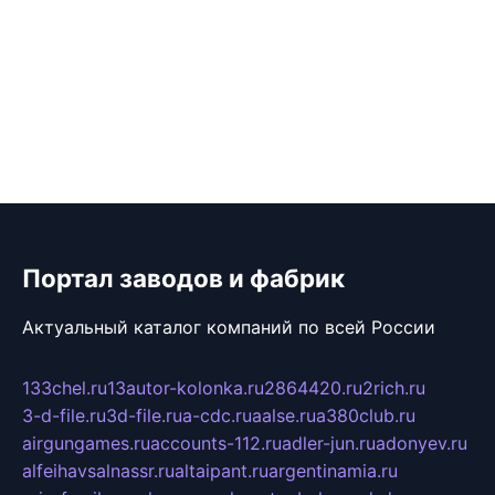
Портал заводов и фабрик
Актуальный каталог компаний по всей России
133chel.ru
13autor-kolonka.ru
2864420.ru
2rich.ru
3-d-file.ru
3d-file.ru
a-cdc.ru
aalse.ru
a380club.ru
airgungames.ru
accounts-112.ru
adler-jun.ru
adonyev.ru
alfeihavsalnassr.ru
altaipant.ru
argentinamia.ru