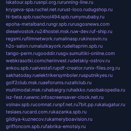
iskatour.spb.ru
snpi.org.ru
running-line.ru
krygeva-spa.ru
chel.net.ru
rust-loco.ru
dugshop.ru
hl-beta.spb.ru
school494.spb.ru
mymubaby.ru
epoha-metalband.ru
ngr.spb.ru
rusgosnews.com
dieselvostok.ru
24hostel.msk.ru
w-dev.ru
f-ship.ru
regsmi.ru
filmnetwork.ru
malinasp.ru
kinosvin.ru
h2o-salon.ru
malutkayork.ru
deltaprim.spb.ru
tango-perm.ru
gooddir.ru
sgv.su
multiki-online.com
webkrasotki.com
cherinvest.ru
detskiy-ostrov.ru
ankou.spb.ru
alvesta1.ru
pdf-creator.ru
nix-files.org.ru
sakhatoday.ru
elektrikersymboler.ru
sputnikyes.ru
golf2club.msk.ru
aeforums.ru
zallclub.ru
multimodal.msk.ru
habaigry.ru
haikko.ru
sobakopedia.ru
isz-fest.ru
ewnc.info
screensaver-clock.net.ru
volnav.spb.ru
comnat.ru
npf.net.ru
7bit.pp.ru
kalugatur.ru
tesiaes.ru
card.com.ru
kazanka.spb.ru
gildiya-kuznecov.ru
kameryboavision.ru
griffoncom.spb.ru
fabrika-emotsiy.ru