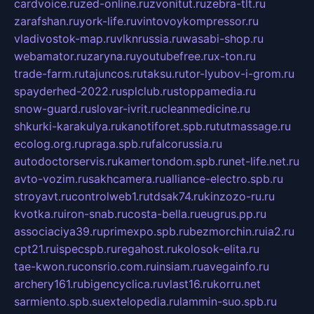
cardvoice.ru
zed-online.ru
zvonitut.ru
zebra-tlt.ru
zarafshan.ru
york-life.ru
vintovoykompressor.ru
vladivostok-map.ru
vlknrussia.ru
wasabi-shop.ru
webamator.ru
zaryna.ru
youtubefree.ru
x-ton.ru
trade-farm.ru
tajuncos.ru
taksu.ru
tor-lyubov-i-grom.ru
spayderhed-2022.ru
splclub.ru
stoppamedia.ru
snow-guard.ru
slovar-ivrit.ru
cleanmedicine.ru
shkurki-karakulya.ru
kanotiforet.spb.ru
tutmassage.ru
ecolog.org.ru
praga.spb.ru
falcorussia.ru
autodoctorservis.ru
kamertondom.spb.ru
net-life.net.ru
avto-vozim.ru
sakhcamera.ru
alliance-electro.spb.ru
stroyavt.ru
controlweb1.ru
tdsak74.ru
kinzozo-ru.ru
kvotka.ru
iron-snab.ru
costa-bella.ru
eugrus.pp.ru
associaciya39.ru
primexpo.spb.ru
bezmorchin.ru
ia2.ru
cpt21.ru
ispecspb.ru
regahost.ru
kolosok-elita.ru
tae-kwon.ru
consrio.com.ru
insiam.ru
avegainfo.ru
archery161.ru
bigencyclica.ru
vlast16.ru
korru.net
sarmiento.spb.su
extelopedia.ru
lammin-suo.spb.ru