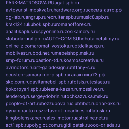
PARK-MATROSOVA.RU
agat.spb.ru
avtoyurist-moskva1.ru
hardware.org.ru
схема-авто.рф
dg-lab.ru
angrup.ru
recruiter.spb.ru
music8.spb.ru
krsk124.ru
kubok.spb.ru
romanofforex.ru
analitikaplus.ru
spyonline.ru
zosikamery.ru
sloboda-ural.pp.ru
AUTO-COM.SU
hohota.net
alimy.ru
online-z.com
aromat-vostoka.ru
otdelkaexp.ru
mobilvest.ru
bbd.net.ru
mebelshop.msk.ru
smp-forum.ru
bastion-td.ru
kosmoscreative.ru
avrmotors.ru
art-galadesign.ru
tiffany-c.ru
ecostep-samara.ru
d-p.spb.ru
галактика73.рф
sko.com.ru
davitamebel-spb.ru
fotsis.ru
tesiaes.ru
kokoroyari.spb.ru
blesna-kazan.ru
mossilver.ru
lenderoq.ru
sergeydobrin.ru
tochkazvuka.msk.ru
people-of-art.ru
bezzubova.ru
clubtibet.ru
orior-aks.ru
dynamoauto.ru
szk-favorit.ru
carlines.ru
flatnsk.ru
kingbolenskaner.ru
alex-motor.ru
astroline.net.ru
act1.spb.ru
polyglot.com.ru
gidlipetsk.ru
ooo-driada.ru