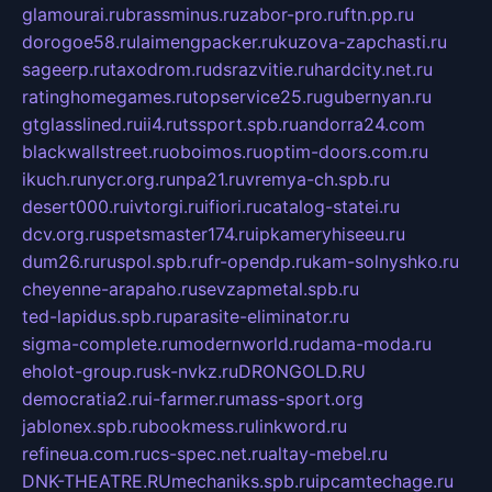
glamourai.ru
brassminus.ru
zabor-pro.ru
ftn.pp.ru
dorogoe58.ru
laimengpacker.ru
kuzova-zapchasti.ru
sageerp.ru
taxodrom.ru
dsrazvitie.ru
hardcity.net.ru
ratinghomegames.ru
topservice25.ru
gubernyan.ru
gtglasslined.ru
ii4.ru
tssport.spb.ru
andorra24.com
blackwallstreet.ru
oboimos.ru
optim-doors.com.ru
ikuch.ru
nycr.org.ru
npa21.ru
vremya-ch.spb.ru
desert000.ru
ivtorgi.ru
ifiori.ru
catalog-statei.ru
dcv.org.ru
spetsmaster174.ru
ipkameryhiseeu.ru
dum26.ru
ruspol.spb.ru
fr-opendp.ru
kam-solnyshko.ru
cheyenne-arapaho.ru
sevzapmetal.spb.ru
ted-lapidus.spb.ru
parasite-eliminator.ru
sigma-complete.ru
modernworld.ru
dama-moda.ru
eholot-group.ru
sk-nvkz.ru
DRONGOLD.RU
democratia2.ru
i-farmer.ru
mass-sport.org
jablonex.spb.ru
bookmess.ru
linkword.ru
refineua.com.ru
cs-spec.net.ru
altay-mebel.ru
DNK-THEATRE.RU
mechaniks.spb.ru
ipcamtechage.ru