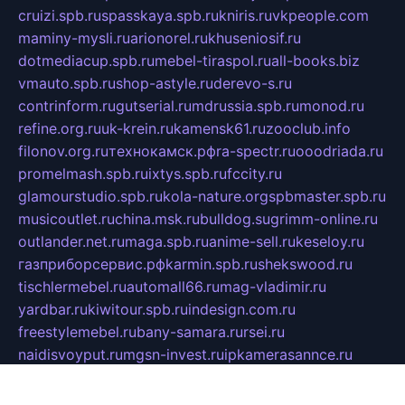
cruizi.spb.ru
spasskaya.spb.ru
kniris.ru
vkpeople.com
maminy-mysli.ru
arionorel.ru
khuseniosif.ru
dotmediacup.spb.ru
mebel-tiraspol.ru
all-books.biz
vmauto.spb.ru
shop-astyle.ru
derevo-s.ru
contrinform.ru
gutserial.ru
mdrussia.spb.ru
monod.ru
refine.org.ru
uk-krein.ru
kamensk61.ru
zooclub.info
filonov.org.ru
технокамск.рф
ra-spectr.ru
ooodriada.ru
promelmash.spb.ru
ixtys.spb.ru
fccity.ru
glamourstudio.spb.ru
kola-nature.org
spbmaster.spb.ru
musicoutlet.ru
china.msk.ru
bulldog.su
grimm-online.ru
outlander.net.ru
maga.spb.ru
anime-sell.ru
keseloy.ru
газприборсервис.рф
karmin.spb.ru
shekswood.ru
tischlermebel.ru
automall66.ru
mag-vladimir.ru
yardbar.ru
kiwitour.spb.ru
indesign.com.ru
freestylemebel.ru
bany-samara.ru
rsei.ru
naidisvoyput.ru
mgsn-invest.ru
ipkamerasannce.ru
alicante-house.ru
ibelka74.ru
cozyhouse.info
vlkargalev-studio.ru
700mb.ru
figura-ufa.ru
alina-live.ru