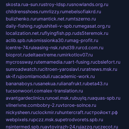
skosta.ru
a-sun.ru
stroy-ldsp.ru
snowlands.org.ru
childrensshoes.ru
mrlizzy.ru
mebelsofiakrd.ru
bulizhenko.ru
rumantick.net.ru
mtszerno.ru
daily-fishing.ru
glushiteli-v-spb.ru
megasat.org.ru
localization.net.ru
flyingfish.pp.ru
ds5teremok.ru
aclib.spb.ru
komissionka30.ru
mag-profit.ru
icentre-74.ru
leasing-nsk.ru
hd39.ru
rcd.com.ru
bioprot.ru
deltaextreme.ru
mirkotlov07.ru
mycrossway.ru
temamedia.ru
art-fusing.ru
cbslefort.ru
sunroadwatch.ru
citroen-yaroslavl.ru
ratnews.msk.ru
sk-if.ru
joomlamoduli.ru
academic-work.ru
bananaboys.ru
sanekua.ru
lianafrukt.ru
beta43.ru
tucsonwoori.com
alex-translation.ru
avantgardeclinics.ru
noel.msk.ru
buylq.ru
aquas-spb.ru
vilnerivne.com
bobry-2.ru
vtoroe-solnce.ru
nickysheen.ru
clockmir.ru
huntercraft.ru
стройокт.рф
webpixels.ru
pczz.msk.su
petrodvorets.spb.ru
nsintermed.spb.ru
avtovirazh-24.ru
jazzq.ru
czecot.ru