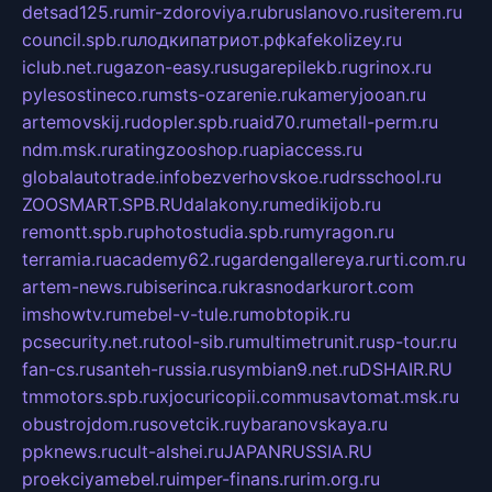
detsad125.ru
mir-zdoroviya.ru
bruslanovo.ru
siterem.ru
council.spb.ru
лодкипатриот.рф
kafekolizey.ru
iclub.net.ru
gazon-easy.ru
sugarepilekb.ru
grinox.ru
pylesostineco.ru
msts-ozarenie.ru
kameryjooan.ru
artemovskij.ru
dopler.spb.ru
aid70.ru
metall-perm.ru
ndm.msk.ru
ratingzooshop.ru
apiaccess.ru
globalautotrade.info
bezverhovskoe.ru
drsschool.ru
ZOOSMART.SPB.RU
dalakony.ru
medikijob.ru
remontt.spb.ru
photostudia.spb.ru
myragon.ru
terramia.ru
academy62.ru
gardengallereya.ru
rti.com.ru
artem-news.ru
biserinca.ru
krasnodarkurort.com
imshowtv.ru
mebel-v-tule.ru
mobtopik.ru
pcsecurity.net.ru
tool-sib.ru
multimetrunit.ru
sp-tour.ru
fan-cs.ru
santeh-russia.ru
symbian9.net.ru
DSHAIR.RU
tmmotors.spb.ru
xjocuricopii.com
musavtomat.msk.ru
obustrojdom.ru
sovetcik.ru
ybaranovskaya.ru
ppknews.ru
cult-alshei.ru
JAPANRUSSIA.RU
proekciyamebel.ru
imper-finans.ru
rim.org.ru