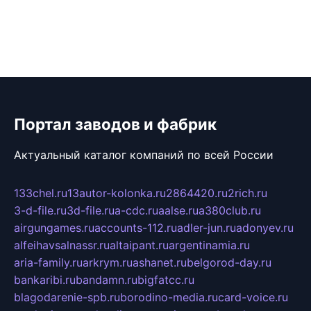
Портал заводов и фабрик
Актуальный каталог компаний по всей России
133chel.ru
13autor-kolonka.ru
2864420.ru
2rich.ru
3-d-file.ru
3d-file.ru
a-cdc.ru
aalse.ru
a380club.ru
airgungames.ru
accounts-112.ru
adler-jun.ru
adonyev.ru
alfeihavsalnassr.ru
altaipant.ru
argentinamia.ru
aria-family.ru
arkrym.ru
ashanet.ru
belgorod-day.ru
bankaribi.ru
bandamn.ru
bigfatcc.ru
blagodarenie-spb.ru
borodino-media.ru
card-voice.ru