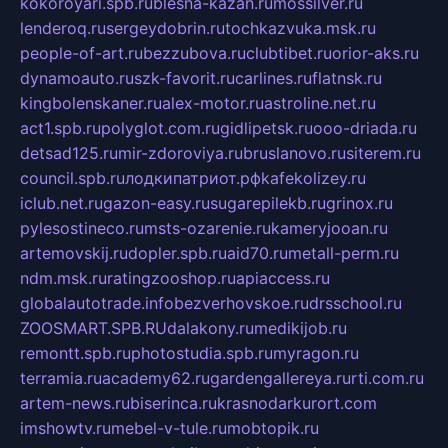
kokoroyari.spb.ru
blesna-kazan.ru
mossilver.ru
lenderoq.ru
sergeydobrin.ru
tochkazvuka.msk.ru
people-of-art.ru
bezzubova.ru
clubtibet.ru
orior-aks.ru
dynamoauto.ru
szk-favorit.ru
carlines.ru
flatnsk.ru
kingbolenskaner.ru
alex-motor.ru
astroline.net.ru
act1.spb.ru
polyglot.com.ru
gidlipetsk.ru
ooo-driada.ru
detsad125.ru
mir-zdoroviya.ru
bruslanovo.ru
siterem.ru
council.spb.ru
лодкипатриот.рф
kafekolizey.ru
iclub.net.ru
gazon-easy.ru
sugarepilekb.ru
grinox.ru
pylesostineco.ru
msts-ozarenie.ru
kameryjooan.ru
artemovskij.ru
dopler.spb.ru
aid70.ru
metall-perm.ru
ndm.msk.ru
ratingzooshop.ru
apiaccess.ru
globalautotrade.info
bezverhovskoe.ru
drsschool.ru
ZOOSMART.SPB.RU
dalakony.ru
medikijob.ru
remontt.spb.ru
photostudia.spb.ru
myragon.ru
terramia.ru
academy62.ru
gardengallereya.ru
rti.com.ru
artem-news.ru
biserinca.ru
krasnodarkurort.com
imshowtv.ru
mebel-v-tule.ru
mobtopik.ru