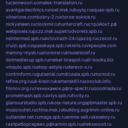
tucsonwoori.com
alex-translation.ru
avantgardeclinics.ru
noel.msk.ru
buylq.ru
aquas-spb.ru
vilnerivne.com
bobry-2.ru
vtoroe-solnce.ru
nickysheen.ru
clockmir.ru
huntercraft.ru
стройокт.рф
webpixels.ru
pczz.msk.su
petrodvorets.spb.ru
nsintermed.spb.ru
avtovirazh-24.ru
jazzq.ru
czecot.ru
cruizi.spb.ru
spasskaya.spb.ru
kniris.ru
vkpeople.com
maminy-mysli.ru
arionorel.ru
khuseniosif.ru
dotmediacup.spb.ru
mebel-tiraspol.ru
all-books.biz
vmauto.spb.ru
shop-astyle.ru
derevo-s.ru
contrinform.ru
gutserial.ru
mdrussia.spb.ru
monod.ru
refine.org.ru
uk-krein.ru
kamensk61.ru
zooclub.info
filonov.org.ru
технокамск.рф
ra-spectr.ru
ooodriada.ru
promelmash.spb.ru
ixtys.spb.ru
fccity.ru
glamourstudio.spb.ru
kola-nature.org
spbmaster.spb.ru
musicoutlet.ru
china.msk.ru
bulldog.su
grimm-online.ru
outlander.net.ru
maga.spb.ru
anime-sell.ru
keseloy.ru
газприборсервис.рф
karmin.spb.ru
shekswood.ru