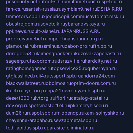
pcsecurity.net.ru
tool-sib.ru
multimetrunit.ru
sp-tour.ru
fan-cs.ru
santeh-russia.ru
symbian9.net.ru
DSHAIR.RU
tmmotors.spb.ru
xjocuricopii.com
musavtomat.msk.ru
obustrojdom.ru
sovetcik.ru
ybaranovskaya.ru
ppknews.ru
cult-alshei.ru
JAPANRUSSIA.RU
proekciyamebel.ru
imper-finans.ru
rim.org.ru
glamourai.ru
brassminus.ru
zabor-pro.ru
ftn.pp.ru
dorogoe58.ru
laimengpacker.ru
kuzova-zapchasti.ru
sageerp.ru
taxodrom.ru
dsrazvitie.ru
hardcity.net.ru
ratinghomegames.ru
topservice25.ru
gubernyan.ru
gtglasslined.ru
ii4.ru
tssport.spb.ru
andorra24.com
blackwallstreet.ru
oboimos.ru
optim-doors.com.ru
ikuch.ru
nycr.org.ru
npa21.ru
vremya-ch.spb.ru
desert000.ru
ivtorgi.ru
ifiori.ru
catalog-statei.ru
dcv.org.ru
spetsmaster174.ru
ipkameryhiseeu.ru
dum26.ru
ruspol.spb.ru
fr-opendp.ru
kam-solnyshko.ru
cheyenne-arapaho.ru
sevzapmetal.spb.ru
ted-lapidus.spb.ru
parasite-eliminator.ru