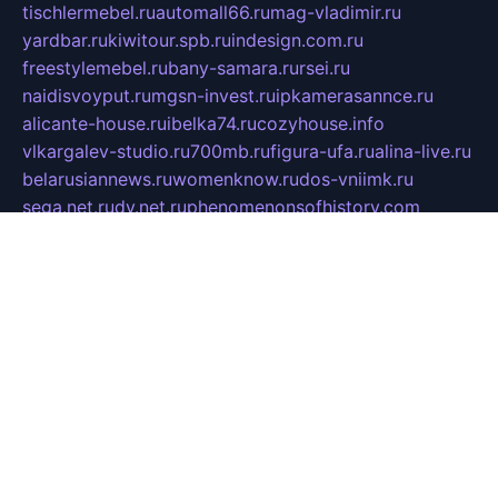
tischlermebel.ru
automall66.ru
mag-vladimir.ru
yardbar.ru
kiwitour.spb.ru
indesign.com.ru
freestylemebel.ru
bany-samara.ru
rsei.ru
naidisvoyput.ru
mgsn-invest.ru
ipkamerasannce.ru
alicante-house.ru
ibelka74.ru
cozyhouse.info
vlkargalev-studio.ru
700mb.ru
figura-ufa.ru
alina-live.ru
belarusiannews.ru
womenknow.ru
dos-vniimk.ru
sega.net.ru
dv.net.ru
phenomenonsofhistory.com
telesputnik.net.ru
wall.pp.ru
pylesosroidmi.ru
gtc-clan.ru
cligs.ru
bibikazap.ru
popova.org.ru
netwhistler.spb.ru
bellvil.ru
bonzon.ru
iss-vladik.ru
defiparis.net.ru
las-gryzas.ru
amku.ru
electednews.spb.ru
feather.org.ru
spar72.ru
tankiigri.ru
dominus.com.ru
ibtree.ru
sanykool.pp.ru
unixlib.org.ru
menatep.spb.ru
gartenterrassen.ru
printeka.ru
skvozilka.com.ru
parkovka-pub.ru
lovemobi.ru
art-ru.ru
emulatorz.com.ru
alucomp.com.ru
tatforum.com.ru
alternativa-profi.ru
dermakler.ru
artsurvey.ru
aredir.ru