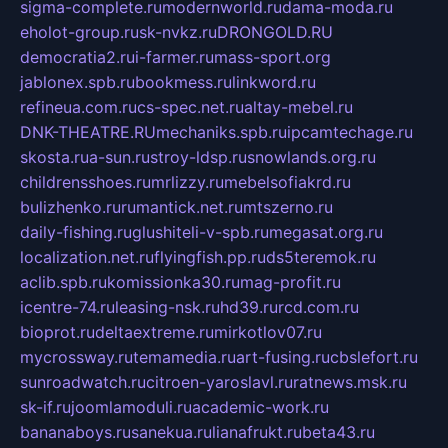
sigma-complete.ru
modernworld.ru
dama-moda.ru
eholot-group.ru
sk-nvkz.ru
DRONGOLD.RU
democratia2.ru
i-farmer.ru
mass-sport.org
jablonex.spb.ru
bookmess.ru
linkword.ru
refineua.com.ru
cs-spec.net.ru
altay-mebel.ru
DNK-THEATRE.RU
mechaniks.spb.ru
ipcamtechage.ru
skosta.ru
a-sun.ru
stroy-ldsp.ru
snowlands.org.ru
childrensshoes.ru
mrlizzy.ru
mebelsofiakrd.ru
bulizhenko.ru
rumantick.net.ru
mtszerno.ru
daily-fishing.ru
glushiteli-v-spb.ru
megasat.org.ru
localization.net.ru
flyingfish.pp.ru
ds5teremok.ru
aclib.spb.ru
komissionka30.ru
mag-profit.ru
icentre-74.ru
leasing-nsk.ru
hd39.ru
rcd.com.ru
bioprot.ru
deltaextreme.ru
mirkotlov07.ru
mycrossway.ru
temamedia.ru
art-fusing.ru
cbslefort.ru
sunroadwatch.ru
citroen-yaroslavl.ru
ratnews.msk.ru
sk-if.ru
joomlamoduli.ru
academic-work.ru
bananaboys.ru
sanekua.ru
lianafrukt.ru
beta43.ru