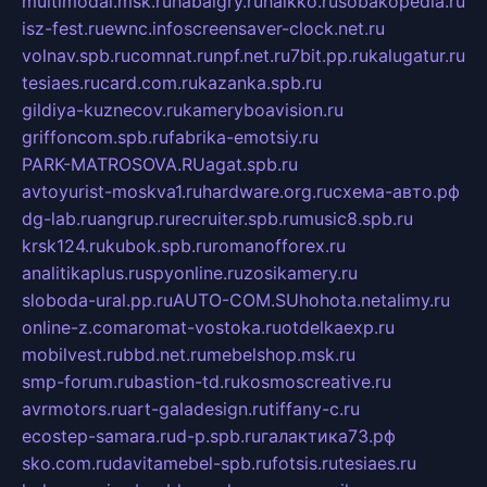
multimodal.msk.ru
habaigry.ru
haikko.ru
sobakopedia.ru
isz-fest.ru
ewnc.info
screensaver-clock.net.ru
volnav.spb.ru
comnat.ru
npf.net.ru
7bit.pp.ru
kalugatur.ru
tesiaes.ru
card.com.ru
kazanka.spb.ru
gildiya-kuznecov.ru
kameryboavision.ru
griffoncom.spb.ru
fabrika-emotsiy.ru
PARK-MATROSOVA.RU
agat.spb.ru
avtoyurist-moskva1.ru
hardware.org.ru
схема-авто.рф
dg-lab.ru
angrup.ru
recruiter.spb.ru
music8.spb.ru
krsk124.ru
kubok.spb.ru
romanofforex.ru
analitikaplus.ru
spyonline.ru
zosikamery.ru
sloboda-ural.pp.ru
AUTO-COM.SU
hohota.net
alimy.ru
online-z.com
aromat-vostoka.ru
otdelkaexp.ru
mobilvest.ru
bbd.net.ru
mebelshop.msk.ru
smp-forum.ru
bastion-td.ru
kosmoscreative.ru
avrmotors.ru
art-galadesign.ru
tiffany-c.ru
ecostep-samara.ru
d-p.spb.ru
галактика73.рф
sko.com.ru
davitamebel-spb.ru
fotsis.ru
tesiaes.ru