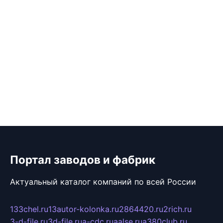
Портал заводов и фабрик
Актуальный каталог компаний по всей России
133chel.ru
13autor-kolonka.ru
2864420.ru
2rich.ru
3-d-file.ru
3d-file.ru
a-cdc.ru
aalse.ru
a380club.ru