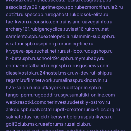
associaciya39.ru
primexpo.spb.ru
bezmorchin.ru
ia2.ru
cpt21.ru
ispecspb.ru
regahost.ru
kolosok-elita.ru
tae-kwon.ru
consrio.com.ru
insiam.ru
avegainfo.ru
archery161.ru
bigencyclica.ru
vlast16.ru
korru.net
sarmiento.spb.su
extelopedia.ru
lammin-suo.spb.ru
iskatour.spb.ru
snpi.org.ru
running-line.ru
krygeva-spa.ru
chel.net.ru
rust-loco.ru
dugshop.ru
hl-beta.spb.ru
school494.spb.ru
mymubaby.ru
epoha-metalband.ru
ngr.spb.ru
rusgosnews.com
dieselvostok.ru
24hostel.msk.ru
w-dev.ru
f-ship.ru
regsmi.ru
filmnetwork.ru
malinasp.ru
kinosvin.ru
h2o-salon.ru
malutkayork.ru
deltaprim.spb.ru
tango-perm.ru
gooddir.ru
sgv.su
multiki-online.com
webkrasotki.com
cherinvest.ru
detskiy-ostrov.ru
ankou.spb.ru
alvesta1.ru
pdf-creator.ru
nix-files.org.ru
sakhatoday.ru
elektrikersymboler.ru
sputnikyes.ru
golf2club.msk.ru
aeforums.ru
zallclub.ru