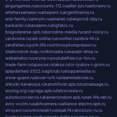
airgungames.ru
accounts-112.ru
adler-jun.ru
adonyev.ru
alfeihavsalnassr.ru
altaipant.ru
argentinamia.ru
aria-family.ru
arkrym.ru
ashanet.ru
belgorod-day.ru
bankaribi.ru
bandamn.ru
bigfatcc.ru
blagodarenie-spb.ru
borodino-media.ru
card-voice.ru
cardvoice.ru
zed-online.ru
zvonitut.ru
zebra-tlt.ru
zarafshan.ru
york-life.ru
vintovoykompressor.ru
vladivostok-map.ru
vlknrussia.ru
wasabi-shop.ru
webamator.ru
zaryna.ru
youtubefree.ru
x-ton.ru
trade-farm.ru
tajuncos.ru
taksu.ru
tor-lyubov-i-grom.ru
spayderhed-2022.ru
splclub.ru
stoppamedia.ru
snow-guard.ru
slovar-ivrit.ru
cleanmedicine.ru
shkurki-karakulya.ru
kanotiforet.spb.ru
tutmassage.ru
ecolog.org.ru
praga.spb.ru
falcorussia.ru
autodoctorservis.ru
kamertondom.spb.ru
net-life.net.ru
avto-vozim.ru
sakhcamera.ru
alliance-electro.spb.ru
stroyavt.ru
controlweb1.ru
tdsak74.ru
kinzozo-ru.ru
kvotka.ru
iron-snab.ru
costa-bella.ru
eugrus.pp.ru