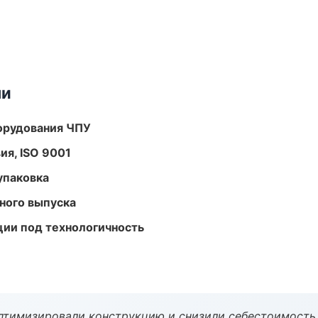
ми
орудования ЧПУ
ия, ISO 9001
упаковка
ного выпуска
ции под технологичность
птимизировали конструкцию и снизили себестоимость