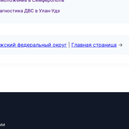
и омоложение в Симферополь
иагностика ДВС в Улан-Удэ
лжский федеральный округ
|
Главная страница
→
сии