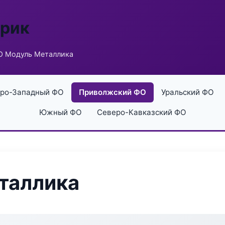
брик
О Модуль Металлика
ро-Западный ФО
Приволжский ФО
Уральский ФО
Южный ФО
Северо-Кавказский ФО
таллика