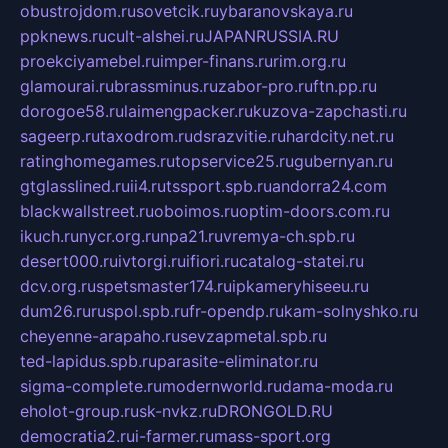
obustrojdom.ru
sovetcik.ru
ybaranovskaya.ru
ppknews.ru
cult-alshei.ru
JAPANRUSSIA.RU
proekciyamebel.ru
imper-finans.ru
rim.org.ru
glamourai.ru
brassminus.ru
zabor-pro.ru
ftn.pp.ru
dorogoe58.ru
laimengpacker.ru
kuzova-zapchasti.ru
sageerp.ru
taxodrom.ru
dsrazvitie.ru
hardcity.net.ru
ratinghomegames.ru
topservice25.ru
gubernyan.ru
gtglasslined.ru
ii4.ru
tssport.spb.ru
andorra24.com
blackwallstreet.ru
oboimos.ru
optim-doors.com.ru
ikuch.ru
nycr.org.ru
npa21.ru
vremya-ch.spb.ru
desert000.ru
ivtorgi.ru
ifiori.ru
catalog-statei.ru
dcv.org.ru
spetsmaster174.ru
ipkameryhiseeu.ru
dum26.ru
ruspol.spb.ru
fr-opendp.ru
kam-solnyshko.ru
cheyenne-arapaho.ru
sevzapmetal.spb.ru
ted-lapidus.spb.ru
parasite-eliminator.ru
sigma-complete.ru
modernworld.ru
dama-moda.ru
eholot-group.ru
sk-nvkz.ru
DRONGOLD.RU
democratia2.ru
i-farmer.ru
mass-sport.org