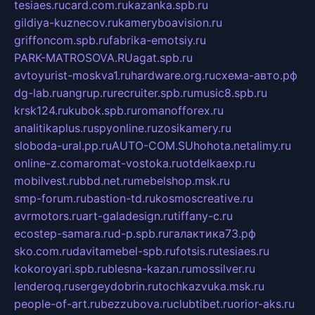
tesiaes.ru
card.com.ru
kazanka.spb.ru
gildiya-kuznecov.ru
kameryboavision.ru
griffoncom.spb.ru
fabrika-emotsiy.ru
PARK-MATROSOVA.RU
agat.spb.ru
avtoyurist-moskva1.ru
hardware.org.ru
схема-авто.рф
dg-lab.ru
angrup.ru
recruiter.spb.ru
music8.spb.ru
krsk124.ru
kubok.spb.ru
romanofforex.ru
analitikaplus.ru
spyonline.ru
zosikamery.ru
sloboda-ural.pp.ru
AUTO-COM.SU
hohota.net
alimy.ru
online-z.com
aromat-vostoka.ru
otdelkaexp.ru
mobilvest.ru
bbd.net.ru
mebelshop.msk.ru
smp-forum.ru
bastion-td.ru
kosmoscreative.ru
avrmotors.ru
art-galadesign.ru
tiffany-c.ru
ecostep-samara.ru
d-p.spb.ru
галактика73.рф
sko.com.ru
davitamebel-spb.ru
fotsis.ru
tesiaes.ru
kokoroyari.spb.ru
blesna-kazan.ru
mossilver.ru
lenderoq.ru
sergeydobrin.ru
tochkazvuka.msk.ru
people-of-art.ru
bezzubova.ru
clubtibet.ru
orior-aks.ru