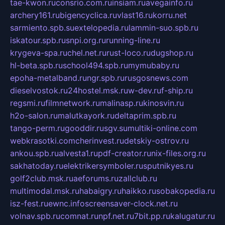
tae-kwon.ru
consrio.com.ru
insiam.ru
avegainfo.ru
archery161.ru
bigencyclica.ru
vlast16.ru
korru.net
sarmiento.spb.su
extelopedia.ru
lammin-suo.spb.ru
iskatour.spb.ru
snpi.org.ru
running-line.ru
krygeva-spa.ru
chel.net.ru
rust-loco.ru
dugshop.ru
hl-beta.spb.ru
school494.spb.ru
mymubaby.ru
epoha-metalband.ru
ngr.spb.ru
rusgosnews.com
dieselvostok.ru
24hostel.msk.ru
w-dev.ru
f-ship.ru
regsmi.ru
filmnetwork.ru
malinasp.ru
kinosvin.ru
h2o-salon.ru
malutkayork.ru
deltaprim.spb.ru
tango-perm.ru
gooddir.ru
sgv.su
multiki-online.com
webkrasotki.com
cherinvest.ru
detskiy-ostrov.ru
ankou.spb.ru
alvesta1.ru
pdf-creator.ru
nix-files.org.ru
sakhatoday.ru
elektrikersymboler.ru
sputnikyes.ru
golf2club.msk.ru
aeforums.ru
zallclub.ru
multimodal.msk.ru
habaigry.ru
haikko.ru
sobakopedia.ru
isz-fest.ru
ewnc.info
screensaver-clock.net.ru
volnav.spb.ru
comnat.ru
npf.net.ru
7bit.pp.ru
kalugatur.ru