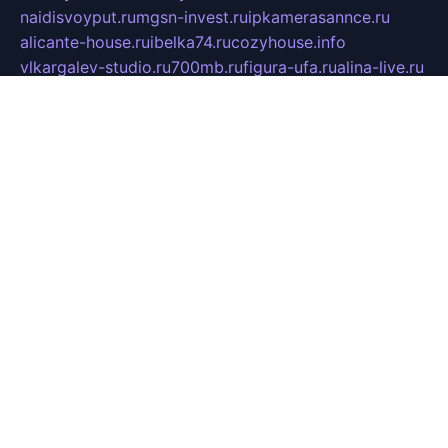
naidisvoyput.ru
mgsn-invest.ru
ipkamerasannce.ru
alicante-house.ru
ibelka74.ru
cozyhouse.info
vlkargalev-studio.ru
700mb.ru
figura-ufa.ru
alina-live.ru
belarusiannews.ru
womenknow.ru
dos-vniimk.ru
sega.net.ru
dv.net.ru
phenomenonsofhistory.com
telesputnik.net.ru
wall.pp.ru
pylesosroidmi.ru
gtc-clan.ru
cligs.ru
bibikazap.ru
popova.org.ru
netwhistler.spb.ru
bellvil.ru
bonzon.ru
iss-vladik.ru
defiparis.net.ru
las-gryzas.ru
amku.ru
electednews.spb.ru
feather.org.ru
spar72.ru
tankiigri.ru
dominus.com.ru
ibtree.ru
sanykool.pp.ru
unixlib.org.ru
menatep.spb.ru
gartenterrassen.ru
printeka.ru
skvozilka.com.ru
parkovka-pub.ru
lovemobi.ru
art-ru.ru
emulatorz.com.ru
alucomp.com.ru
tatforum.com.ru
alternativa-profi.ru
dermakler.ru
artsurvey.ru
aredir.ru
khimspas.ru
centr-maxi.ru
2018r.ru
bort-stomer-defort.ru
professional2.ru
gibsons.ru
artselena.ru
art-pilot.ru
ingredient.spb.ru