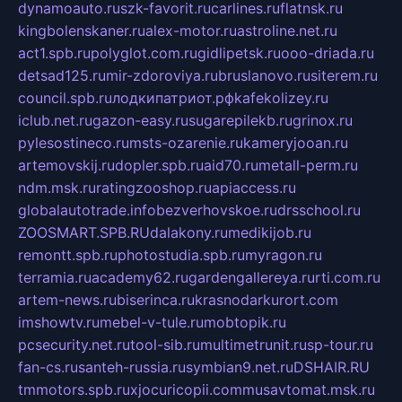
dynamoauto.ru
szk-favorit.ru
carlines.ru
flatnsk.ru
kingbolenskaner.ru
alex-motor.ru
astroline.net.ru
act1.spb.ru
polyglot.com.ru
gidlipetsk.ru
ooo-driada.ru
detsad125.ru
mir-zdoroviya.ru
bruslanovo.ru
siterem.ru
council.spb.ru
лодкипатриот.рф
kafekolizey.ru
iclub.net.ru
gazon-easy.ru
sugarepilekb.ru
grinox.ru
pylesostineco.ru
msts-ozarenie.ru
kameryjooan.ru
artemovskij.ru
dopler.spb.ru
aid70.ru
metall-perm.ru
ndm.msk.ru
ratingzooshop.ru
apiaccess.ru
globalautotrade.info
bezverhovskoe.ru
drsschool.ru
ZOOSMART.SPB.RU
dalakony.ru
medikijob.ru
remontt.spb.ru
photostudia.spb.ru
myragon.ru
terramia.ru
academy62.ru
gardengallereya.ru
rti.com.ru
artem-news.ru
biserinca.ru
krasnodarkurort.com
imshowtv.ru
mebel-v-tule.ru
mobtopik.ru
pcsecurity.net.ru
tool-sib.ru
multimetrunit.ru
sp-tour.ru
fan-cs.ru
santeh-russia.ru
symbian9.net.ru
DSHAIR.RU
tmmotors.spb.ru
xjocuricopii.com
musavtomat.msk.ru