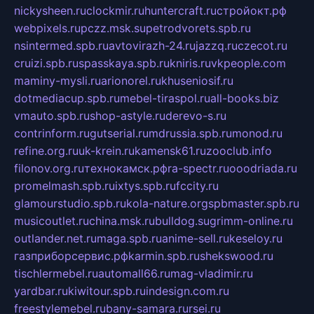
nickysheen.ru
clockmir.ru
huntercraft.ru
стройокт.рф
webpixels.ru
pczz.msk.su
petrodvorets.spb.ru
nsintermed.spb.ru
avtovirazh-24.ru
jazzq.ru
czecot.ru
cruizi.spb.ru
spasskaya.spb.ru
kniris.ru
vkpeople.com
maminy-mysli.ru
arionorel.ru
khuseniosif.ru
dotmediacup.spb.ru
mebel-tiraspol.ru
all-books.biz
vmauto.spb.ru
shop-astyle.ru
derevo-s.ru
contrinform.ru
gutserial.ru
mdrussia.spb.ru
monod.ru
refine.org.ru
uk-krein.ru
kamensk61.ru
zooclub.info
filonov.org.ru
технокамск.рф
ra-spectr.ru
ooodriada.ru
promelmash.spb.ru
ixtys.spb.ru
fccity.ru
glamourstudio.spb.ru
kola-nature.org
spbmaster.spb.ru
musicoutlet.ru
china.msk.ru
bulldog.su
grimm-online.ru
outlander.net.ru
maga.spb.ru
anime-sell.ru
keseloy.ru
газприборсервис.рф
karmin.spb.ru
shekswood.ru
tischlermebel.ru
automall66.ru
mag-vladimir.ru
yardbar.ru
kiwitour.spb.ru
indesign.com.ru
freestylemebel.ru
bany-samara.ru
rsei.ru