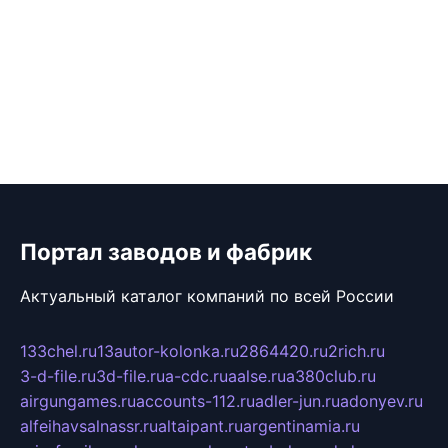
Портал заводов и фабрик
Актуальный каталог компаний по всей России
133chel.ru
13autor-kolonka.ru
2864420.ru
2rich.ru
3-d-file.ru
3d-file.ru
a-cdc.ru
aalse.ru
a380club.ru
airgungames.ru
accounts-112.ru
adler-jun.ru
adonyev.ru
alfeihavsalnassr.ru
altaipant.ru
argentinamia.ru