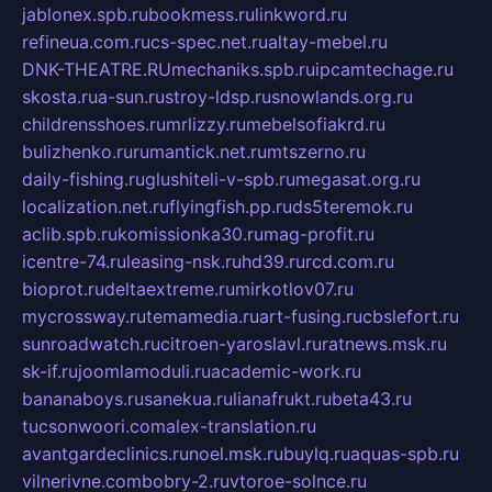
jablonex.spb.ru
bookmess.ru
linkword.ru
refineua.com.ru
cs-spec.net.ru
altay-mebel.ru
DNK-THEATRE.RU
mechaniks.spb.ru
ipcamtechage.ru
skosta.ru
a-sun.ru
stroy-ldsp.ru
snowlands.org.ru
childrensshoes.ru
mrlizzy.ru
mebelsofiakrd.ru
bulizhenko.ru
rumantick.net.ru
mtszerno.ru
daily-fishing.ru
glushiteli-v-spb.ru
megasat.org.ru
localization.net.ru
flyingfish.pp.ru
ds5teremok.ru
aclib.spb.ru
komissionka30.ru
mag-profit.ru
icentre-74.ru
leasing-nsk.ru
hd39.ru
rcd.com.ru
bioprot.ru
deltaextreme.ru
mirkotlov07.ru
mycrossway.ru
temamedia.ru
art-fusing.ru
cbslefort.ru
sunroadwatch.ru
citroen-yaroslavl.ru
ratnews.msk.ru
sk-if.ru
joomlamoduli.ru
academic-work.ru
bananaboys.ru
sanekua.ru
lianafrukt.ru
beta43.ru
tucsonwoori.com
alex-translation.ru
avantgardeclinics.ru
noel.msk.ru
buylq.ru
aquas-spb.ru
vilnerivne.com
bobry-2.ru
vtoroe-solnce.ru