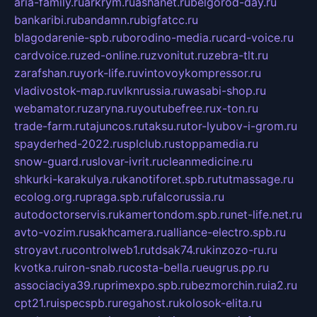
aria-family.ru
arkrym.ru
ashanet.ru
belgorod-day.ru
bankaribi.ru
bandamn.ru
bigfatcc.ru
blagodarenie-spb.ru
borodino-media.ru
card-voice.ru
cardvoice.ru
zed-online.ru
zvonitut.ru
zebra-tlt.ru
zarafshan.ru
york-life.ru
vintovoykompressor.ru
vladivostok-map.ru
vlknrussia.ru
wasabi-shop.ru
webamator.ru
zaryna.ru
youtubefree.ru
x-ton.ru
trade-farm.ru
tajuncos.ru
taksu.ru
tor-lyubov-i-grom.ru
spayderhed-2022.ru
splclub.ru
stoppamedia.ru
snow-guard.ru
slovar-ivrit.ru
cleanmedicine.ru
shkurki-karakulya.ru
kanotiforet.spb.ru
tutmassage.ru
ecolog.org.ru
praga.spb.ru
falcorussia.ru
autodoctorservis.ru
kamertondom.spb.ru
net-life.net.ru
avto-vozim.ru
sakhcamera.ru
alliance-electro.spb.ru
stroyavt.ru
controlweb1.ru
tdsak74.ru
kinzozo-ru.ru
kvotka.ru
iron-snab.ru
costa-bella.ru
eugrus.pp.ru
associaciya39.ru
primexpo.spb.ru
bezmorchin.ru
ia2.ru
cpt21.ru
ispecspb.ru
regahost.ru
kolosok-elita.ru