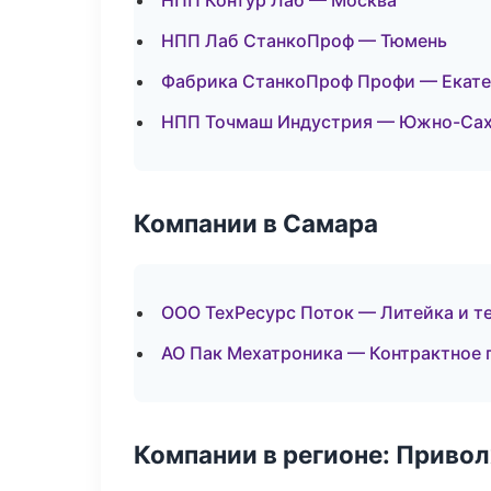
НПП Контур Лаб — Москва
НПП Лаб СтанкоПроф — Тюмень
Фабрика СтанкоПроф Профи — Екате
НПП Точмаш Индустрия — Южно-Сах
Компании в Самара
ООО ТехРесурс Поток — Литейка и 
АО Пак Мехатроника — Контрактное 
Компании в регионе: Приво