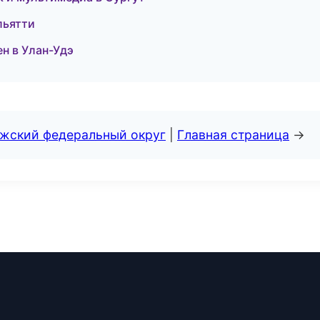
льятти
ен в Улан-Удэ
лжский федеральный округ
|
Главная страница
→