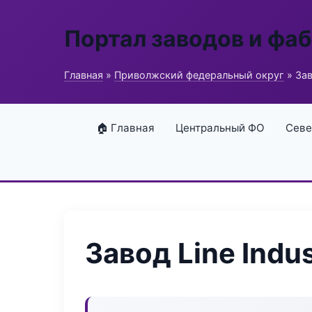
Портал заводов и фа
Главная
»
Приволжский федеральный округ
» Зав
🏠 Главная
Центральный ФО
Севе
Завод Line Indus