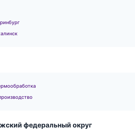
ринбург
алинск
термообработка
производство
лжский федеральный округ