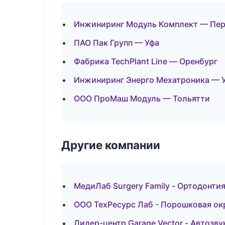
Инжиниринг Модуль Комплект — Пе
ПАО Пак Групп — Уфа
Фабрика TechPlant Line — Оренбург
Инжиниринг Энерго Мехатроника — 
ООО ПроМаш Модуль — Тольятти
Другие компании
МедиЛаб Surgery Family - Ортодонтия
ООО ТехРесурс Лаб - Порошковая ок
Дилер-центр Garage Vector - Автозву