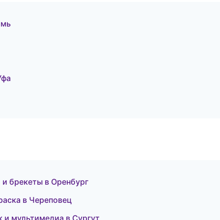
рмь
Уфа
 и брекеты в Оренбург
раска в Череповец
к и мультимедиа в Сургут