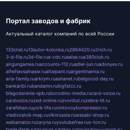
Портал заводов и фабрик
Актуальный каталог компаний по всей России
133chel.ru
13autor-kolonka.ru
2864420.ru
2rich.ru
3-d-file.ru
3d-file.ru
a-cdc.ru
aalse.ru
a380club.ru
airgungames.ru
accounts-112.ru
adler-jun.ru
adonyev.ru
alfeihavsalnassr.ru
altaipant.ru
argentinamia.ru
aria-family.ru
arkrym.ru
ashanet.ru
belgorod-day.ru
bankaribi.ru
bandamn.ru
bigfatcc.ru
blagodarenie-spb.ru
borodino-media.ru
card-voice.ru
cardvoice.ru
zed-online.ru
zvonitut.ru
zebra-tlt.ru
zarafshan.ru
york-life.ru
vintovoykompressor.ru
vladivostok-map.ru
vlknrussia.ru
wasabi-shop.ru
webamator.ru
zaryna.ru
youtubefree.ru
x-ton.ru
trade-farm.ru
tajuncos.ru
taksu.ru
tor-lyubov-i-grom.ru