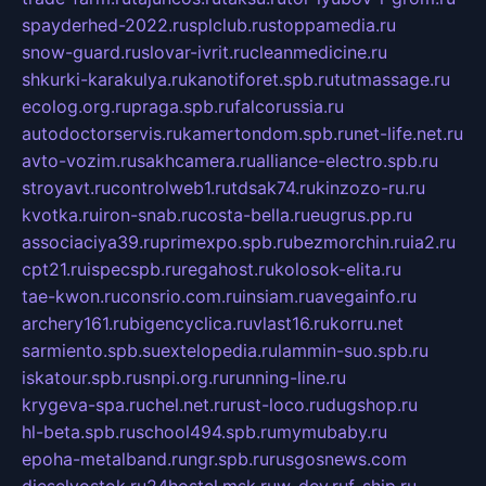
spayderhed-2022.ru
splclub.ru
stoppamedia.ru
snow-guard.ru
slovar-ivrit.ru
cleanmedicine.ru
shkurki-karakulya.ru
kanotiforet.spb.ru
tutmassage.ru
ecolog.org.ru
praga.spb.ru
falcorussia.ru
autodoctorservis.ru
kamertondom.spb.ru
net-life.net.ru
avto-vozim.ru
sakhcamera.ru
alliance-electro.spb.ru
stroyavt.ru
controlweb1.ru
tdsak74.ru
kinzozo-ru.ru
kvotka.ru
iron-snab.ru
costa-bella.ru
eugrus.pp.ru
associaciya39.ru
primexpo.spb.ru
bezmorchin.ru
ia2.ru
cpt21.ru
ispecspb.ru
regahost.ru
kolosok-elita.ru
tae-kwon.ru
consrio.com.ru
insiam.ru
avegainfo.ru
archery161.ru
bigencyclica.ru
vlast16.ru
korru.net
sarmiento.spb.su
extelopedia.ru
lammin-suo.spb.ru
iskatour.spb.ru
snpi.org.ru
running-line.ru
krygeva-spa.ru
chel.net.ru
rust-loco.ru
dugshop.ru
hl-beta.spb.ru
school494.spb.ru
mymubaby.ru
epoha-metalband.ru
ngr.spb.ru
rusgosnews.com