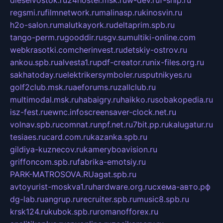
dieselvostok.ru
24hostel.msk.ru
w-dev.ru
f-ship.ru
regsmi.ru
filmnetwork.ru
malinasp.ru
kinosvin.ru
h2o-salon.ru
malutkayork.ru
deltaprim.spb.ru
tango-perm.ru
gooddir.ru
sgv.su
multiki-online.com
webkrasotki.com
cherinvest.ru
detskiy-ostrov.ru
ankou.spb.ru
alvesta1.ru
pdf-creator.ru
nix-files.org.ru
sakhatoday.ru
elektrikersymboler.ru
sputnikyes.ru
golf2club.msk.ru
aeforums.ru
zallclub.ru
multimodal.msk.ru
habaigry.ru
haikko.ru
sobakopedia.ru
isz-fest.ru
ewnc.info
screensaver-clock.net.ru
volnav.spb.ru
comnat.ru
npf.net.ru
7bit.pp.ru
kalugatur.ru
tesiaes.ru
card.com.ru
kazanka.spb.ru
gildiya-kuznecov.ru
kameryboavision.ru
griffoncom.spb.ru
fabrika-emotsiy.ru
PARK-MATROSOVA.RU
agat.spb.ru
avtoyurist-moskva1.ru
hardware.org.ru
схема-авто.рф
dg-lab.ru
angrup.ru
recruiter.spb.ru
music8.spb.ru
krsk124.ru
kubok.spb.ru
romanofforex.ru