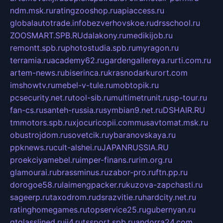
ndm.msk.ru
ratingzooshop.ru
apiaccess.ru
globalautotrade.info
bezverhovskoe.ru
drsschool.ru
ZOOSMART.SPB.RU
dalakony.ru
medikijob.ru
remontt.spb.ru
photostudia.spb.ru
myragon.ru
terramia.ru
academy62.ru
gardengallereya.ru
rti.com.ru
artem-news.ru
biserinca.ru
krasnodarkurort.com
imshowtv.ru
mebel-v-tule.ru
mobtopik.ru
pcsecurity.net.ru
tool-sib.ru
multimetrunit.ru
sp-tour.ru
fan-cs.ru
santeh-russia.ru
symbian9.net.ru
DSHAIR.RU
tmmotors.spb.ru
xjocuricopii.com
musavtomat.msk.ru
obustrojdom.ru
sovetcik.ru
ybaranovskaya.ru
ppknews.ru
cult-alshei.ru
JAPANRUSSIA.RU
proekciyamebel.ru
imper-finans.ru
rim.org.ru
glamourai.ru
brassminus.ru
zabor-pro.ru
ftn.pp.ru
dorogoe58.ru
laimengpacker.ru
kuzova-zapchasti.ru
sageerp.ru
taxodrom.ru
dsrazvitie.ru
hardcity.net.ru
ratinghomegames.ru
topservice25.ru
gubernyan.ru
gtglasslined.ru
ii4.ru
tssport.spb.ru
andorra24.com