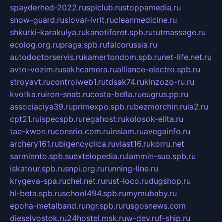
spayderhed-2022.ru
splclub.ru
stoppamedia.ru
snow-guard.ru
slovar-ivrit.ru
cleanmedicine.ru
shkurki-karakulya.ru
kanotiforet.spb.ru
tutmassage.ru
ecolog.org.ru
praga.spb.ru
falcorussia.ru
autodoctorservis.ru
kamertondom.spb.ru
net-life.net.ru
avto-vozim.ru
sakhcamera.ru
alliance-electro.spb.ru
stroyavt.ru
controlweb1.ru
tdsak74.ru
kinzozo-ru.ru
kvotka.ru
iron-snab.ru
costa-bella.ru
eugrus.pp.ru
associaciya39.ru
primexpo.spb.ru
bezmorchin.ru
ia2.ru
cpt21.ru
ispecspb.ru
regahost.ru
kolosok-elita.ru
tae-kwon.ru
consrio.com.ru
insiam.ru
avegainfo.ru
archery161.ru
bigencyclica.ru
vlast16.ru
korru.net
sarmiento.spb.su
extelopedia.ru
lammin-suo.spb.ru
iskatour.spb.ru
snpi.org.ru
running-line.ru
krygeva-spa.ru
chel.net.ru
rust-loco.ru
dugshop.ru
hl-beta.spb.ru
school494.spb.ru
mymubaby.ru
epoha-metalband.ru
ngr.spb.ru
rusgosnews.com
dieselvostok.ru
24hostel.msk.ru
w-dev.ru
f-ship.ru