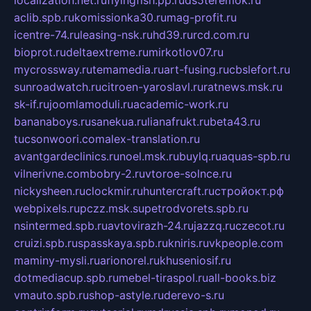
aclib.spb.ru
komissionka30.ru
mag-profit.ru
icentre-74.ru
leasing-nsk.ru
hd39.ru
rcd.com.ru
bioprot.ru
deltaextreme.ru
mirkotlov07.ru
mycrossway.ru
temamedia.ru
art-fusing.ru
cbslefort.ru
sunroadwatch.ru
citroen-yaroslavl.ru
ratnews.msk.ru
sk-if.ru
joomlamoduli.ru
academic-work.ru
bananaboys.ru
sanekua.ru
lianafrukt.ru
beta43.ru
tucsonwoori.com
alex-translation.ru
avantgardeclinics.ru
noel.msk.ru
buylq.ru
aquas-spb.ru
vilnerivne.com
bobry-2.ru
vtoroe-solnce.ru
nickysheen.ru
clockmir.ru
huntercraft.ru
стройокт.рф
webpixels.ru
pczz.msk.su
petrodvorets.spb.ru
nsintermed.spb.ru
avtovirazh-24.ru
jazzq.ru
czecot.ru
cruizi.spb.ru
spasskaya.spb.ru
kniris.ru
vkpeople.com
maminy-mysli.ru
arionorel.ru
khuseniosif.ru
dotmediacup.spb.ru
mebel-tiraspol.ru
all-books.biz
vmauto.spb.ru
shop-astyle.ru
derevo-s.ru