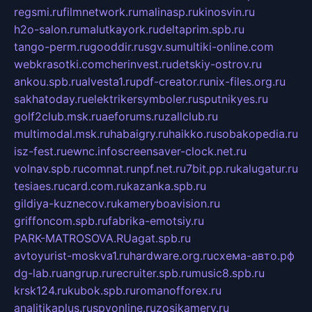
regsmi.ru
filmnetwork.ru
malinasp.ru
kinosvin.ru
h2o-salon.ru
malutkayork.ru
deltaprim.spb.ru
tango-perm.ru
gooddir.ru
sgv.su
multiki-online.com
webkrasotki.com
cherinvest.ru
detskiy-ostrov.ru
ankou.spb.ru
alvesta1.ru
pdf-creator.ru
nix-files.org.ru
sakhatoday.ru
elektrikersymboler.ru
sputnikyes.ru
golf2club.msk.ru
aeforums.ru
zallclub.ru
multimodal.msk.ru
habaigry.ru
haikko.ru
sobakopedia.ru
isz-fest.ru
ewnc.info
screensaver-clock.net.ru
volnav.spb.ru
comnat.ru
npf.net.ru
7bit.pp.ru
kalugatur.ru
tesiaes.ru
card.com.ru
kazanka.spb.ru
gildiya-kuznecov.ru
kameryboavision.ru
griffoncom.spb.ru
fabrika-emotsiy.ru
PARK-MATROSOVA.RU
agat.spb.ru
avtoyurist-moskva1.ru
hardware.org.ru
схема-авто.рф
dg-lab.ru
angrup.ru
recruiter.spb.ru
music8.spb.ru
krsk124.ru
kubok.spb.ru
romanofforex.ru
analitikaplus.ru
spyonline.ru
zosikamery.ru