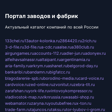
Портал заводов и фабрик
Актуальный каталог компаний по всей России
133chel.ru
13autor-kolonka.ru
2864420.ru
2rich.ru
3-d-file.ru
3d-file.ru
a-cdc.ru
aalse.ru
a380club.ru
airgungames.ru
accounts-112.ru
adler-jun.ru
adonyev.ru
alfeihavsalnassr.ru
altaipant.ru
argentinamia.ru
aria-family.ru
arkrym.ru
ashanet.ru
belgorod-day.ru
bankaribi.ru
bandamn.ru
bigfatcc.ru
blagodarenie-spb.ru
borodino-media.ru
card-voice.ru
cardvoice.ru
zed-online.ru
zvonitut.ru
zebra-tlt.ru
zarafshan.ru
york-life.ru
vintovoykompressor.ru
vladivostok-map.ru
vlknrussia.ru
wasabi-shop.ru
webamator.ru
zaryna.ru
youtubefree.ru
x-ton.ru
trade-farm.ru
tajuncos.ru
taksu.ru
tor-lyubov-i-grom.ru