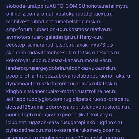
sloboda-ural.pp.ru
AUTO-COM.SU
hohota.net
alimy.ru
online-z.com
aromat-vostoka.ru
otdelkaexp.ru
mobilvest.ru
bbd.net.ru
mebelshop.msk.ru
smp-forum.ru
bastion-td.ru
kosmoscreative.ru
avrmotors.ru
art-galadesign.ru
tiffany-c.ru
ecostep-samara.ru
d-p.spb.ru
галактика73.рф
sko.com.ru
davitamebel-spb.ru
fotsis.ru
tesiaes.ru
kokoroyari.spb.ru
blesna-kazan.ru
mossilver.ru
lenderoq.ru
sergeydobrin.ru
tochkazvuka.msk.ru
people-of-art.ru
bezzubova.ru
clubtibet.ru
orior-aks.ru
dynamoauto.ru
szk-favorit.ru
carlines.ru
flatnsk.ru
kingbolenskaner.ru
alex-motor.ru
astroline.net.ru
act1.spb.ru
polyglot.com.ru
gidlipetsk.ru
ooo-driada.ru
detsad125.ru
mir-zdoroviya.ru
bruslanovo.ru
siterem.ru
council.spb.ru
лодкипатриот.рф
kafekolizey.ru
iclub.net.ru
gazon-easy.ru
sugarepilekb.ru
grinox.ru
pylesostineco.ru
msts-ozarenie.ru
kameryjooan.ru
artemovskij.ru
dopler.spb.ru
aid70.ru
metall-perm.ru