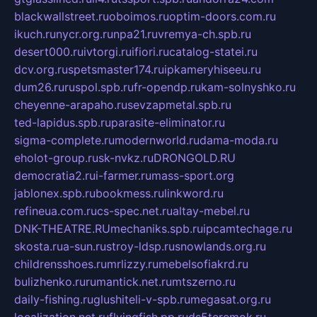
blackwallstreet.ru
oboimos.ru
optim-doors.com.ru
ikuch.ru
nycr.org.ru
npa21.ru
vremya-ch.spb.ru
desert000.ru
ivtorgi.ru
ifiori.ru
catalog-statei.ru
dcv.org.ru
spetsmaster174.ru
ipkameryhiseeu.ru
dum26.ru
ruspol.spb.ru
fr-opendp.ru
kam-solnyshko.ru
cheyenne-arapaho.ru
sevzapmetal.spb.ru
ted-lapidus.spb.ru
parasite-eliminator.ru
sigma-complete.ru
modernworld.ru
dama-moda.ru
eholot-group.ru
sk-nvkz.ru
DRONGOLD.RU
democratia2.ru
i-farmer.ru
mass-sport.org
jablonex.spb.ru
bookmess.ru
linkword.ru
refineua.com.ru
cs-spec.net.ru
altay-mebel.ru
DNK-THEATRE.RU
mechaniks.spb.ru
ipcamtechage.ru
skosta.ru
a-sun.ru
stroy-ldsp.ru
snowlands.org.ru
childrensshoes.ru
mrlizzy.ru
mebelsofiakrd.ru
bulizhenko.ru
rumantick.net.ru
mtszerno.ru
daily-fishing.ru
glushiteli-v-spb.ru
megasat.org.ru
localization.net.ru
flyingfish.pp.ru
ds5teremok.ru