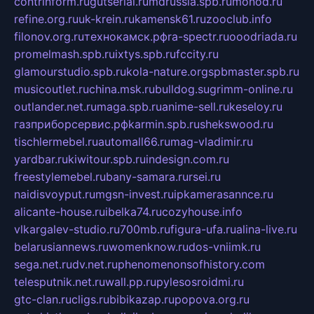
contrinform.ru
gutserial.ru
mdrussia.spb.ru
monod.ru
refine.org.ru
uk-krein.ru
kamensk61.ru
zooclub.info
filonov.org.ru
технокамск.рф
ra-spectr.ru
ooodriada.ru
promelmash.spb.ru
ixtys.spb.ru
fccity.ru
glamourstudio.spb.ru
kola-nature.org
spbmaster.spb.ru
musicoutlet.ru
china.msk.ru
bulldog.su
grimm-online.ru
outlander.net.ru
maga.spb.ru
anime-sell.ru
keseloy.ru
газприборсервис.рф
karmin.spb.ru
shekswood.ru
tischlermebel.ru
automall66.ru
mag-vladimir.ru
yardbar.ru
kiwitour.spb.ru
indesign.com.ru
freestylemebel.ru
bany-samara.ru
rsei.ru
naidisvoyput.ru
mgsn-invest.ru
ipkamerasannce.ru
alicante-house.ru
ibelka74.ru
cozyhouse.info
vlkargalev-studio.ru
700mb.ru
figura-ufa.ru
alina-live.ru
belarusiannews.ru
womenknow.ru
dos-vniimk.ru
sega.net.ru
dv.net.ru
phenomenonsofhistory.com
telesputnik.net.ru
wall.pp.ru
pylesosroidmi.ru
gtc-clan.ru
cligs.ru
bibikazap.ru
popova.org.ru