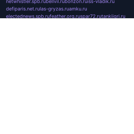
netwhistler.spb.ru
bellvil.ru
bonzon.ru
iss-vladik.ru
defiparis.net.ru
las-gryzas.ru
amku.ru
electednews.spb.ru
feather.org.ru
spar72.ru
tankiigri.ru
dominus.com.ru
ibtree.ru
sanykool.pp.ru
unixlib.org.ru
menatep.spb.ru
gartenterrassen.ru
printeka.ru
skvozilka.com.ru
parkovka-pub.ru
lovemobi.ru
art-ru.ru
emulatorz.com.ru
alucomp.com.ru
tatforum.com.ru
alternativa-profi.ru
dermakler.ru
artsurvey.ru
aredir.ru
khimspas.ru
centr-maxi.ru
2018r.ru
bort-stomer-defort.ru
professional2.ru
gibsons.ru
artselena.ru
art-pilot.ru
ingredient.spb.ru
npfpolimer.spb.ru
argentum.spb.ru
hom-edu.ru
af-num.ru
cashadvanceamericasev.org
trexp.spb.ru
apteka-gerzena.ru
vasilyevka.msk.ru
personalloanrgx.org
tishanskiysdk.ru
atma-volga.ru
yoga-media.ru
asmirnov.ru
betonvodincovo.ru
panonature.spb.ru
altai-team.ru
svobodatort.ru
taxi-rating.ru
icats24.ru
galeksy.ru
fixdream.ru