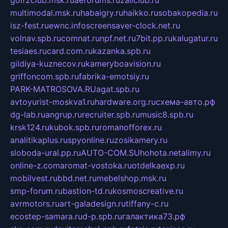
golf2club.msk.ru
aeforums.ru
zallclub.ru
multimodal.msk.ru
habaigry.ru
haikko.ru
sobakopedia.ru
isz-fest.ru
ewnc.info
screensaver-clock.net.ru
volnav.spb.ru
comnat.ru
npf.net.ru
7bit.pp.ru
kalugatur.ru
tesiaes.ru
card.com.ru
kazanka.spb.ru
gildiya-kuznecov.ru
kameryboavision.ru
griffoncom.spb.ru
fabrika-emotsiy.ru
PARK-MATROSOVA.RU
agat.spb.ru
avtoyurist-moskva1.ru
hardware.org.ru
схема-авто.рф
dg-lab.ru
angrup.ru
recruiter.spb.ru
music8.spb.ru
krsk124.ru
kubok.spb.ru
romanofforex.ru
analitikaplus.ru
spyonline.ru
zosikamery.ru
sloboda-ural.pp.ru
AUTO-COM.SU
hohota.net
alimy.ru
online-z.com
aromat-vostoka.ru
otdelkaexp.ru
mobilvest.ru
bbd.net.ru
mebelshop.msk.ru
smp-forum.ru
bastion-td.ru
kosmoscreative.ru
avrmotors.ru
art-galadesign.ru
tiffany-c.ru
ecostep-samara.ru
d-p.spb.ru
галактика73.рф