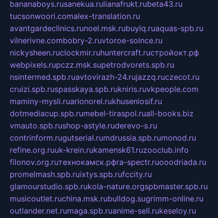
bananaboys.ru
sanekua.ru
lianafrukt.ru
beta43.ru
tucsonwoori.com
alex-translation.ru
avantgardeclinics.ru
noel.msk.ru
buylq.ru
aquas-spb.ru
vilnerivne.com
bobry-2.ru
vtoroe-solnce.ru
nickysheen.ru
clockmir.ru
huntercraft.ru
стройокт.рф
webpixels.ru
pczz.msk.su
petrodvorets.spb.ru
nsintermed.spb.ru
avtovirazh-24.ru
jazzq.ru
czecot.ru
cruizi.spb.ru
spasskaya.spb.ru
kniris.ru
vkpeople.com
maminy-mysli.ru
arionorel.ru
khuseniosif.ru
dotmediacup.spb.ru
mebel-tiraspol.ru
all-books.biz
vmauto.spb.ru
shop-astyle.ru
derevo-s.ru
contrinform.ru
gutserial.ru
mdrussia.spb.ru
monod.ru
refine.org.ru
uk-krein.ru
kamensk61.ru
zooclub.info
filonov.org.ru
технокамск.рф
ra-spectr.ru
ooodriada.ru
promelmash.spb.ru
ixtys.spb.ru
fccity.ru
glamourstudio.spb.ru
kola-nature.org
spbmaster.spb.ru
musicoutlet.ru
china.msk.ru
bulldog.su
grimm-online.ru
outlander.net.ru
maga.spb.ru
anime-sell.ru
keseloy.ru