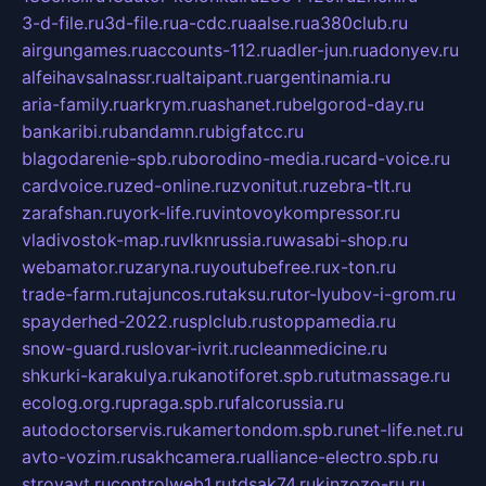
3-d-file.ru
3d-file.ru
a-cdc.ru
aalse.ru
a380club.ru
airgungames.ru
accounts-112.ru
adler-jun.ru
adonyev.ru
alfeihavsalnassr.ru
altaipant.ru
argentinamia.ru
aria-family.ru
arkrym.ru
ashanet.ru
belgorod-day.ru
bankaribi.ru
bandamn.ru
bigfatcc.ru
blagodarenie-spb.ru
borodino-media.ru
card-voice.ru
cardvoice.ru
zed-online.ru
zvonitut.ru
zebra-tlt.ru
zarafshan.ru
york-life.ru
vintovoykompressor.ru
vladivostok-map.ru
vlknrussia.ru
wasabi-shop.ru
webamator.ru
zaryna.ru
youtubefree.ru
x-ton.ru
trade-farm.ru
tajuncos.ru
taksu.ru
tor-lyubov-i-grom.ru
spayderhed-2022.ru
splclub.ru
stoppamedia.ru
snow-guard.ru
slovar-ivrit.ru
cleanmedicine.ru
shkurki-karakulya.ru
kanotiforet.spb.ru
tutmassage.ru
ecolog.org.ru
praga.spb.ru
falcorussia.ru
autodoctorservis.ru
kamertondom.spb.ru
net-life.net.ru
avto-vozim.ru
sakhcamera.ru
alliance-electro.spb.ru
stroyavt.ru
controlweb1.ru
tdsak74.ru
kinzozo-ru.ru