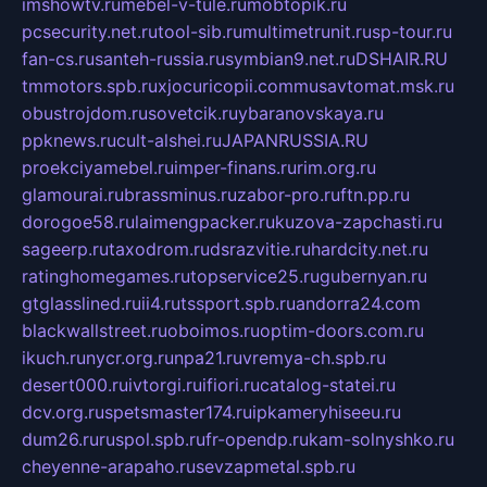
imshowtv.ru
mebel-v-tule.ru
mobtopik.ru
pcsecurity.net.ru
tool-sib.ru
multimetrunit.ru
sp-tour.ru
fan-cs.ru
santeh-russia.ru
symbian9.net.ru
DSHAIR.RU
tmmotors.spb.ru
xjocuricopii.com
musavtomat.msk.ru
obustrojdom.ru
sovetcik.ru
ybaranovskaya.ru
ppknews.ru
cult-alshei.ru
JAPANRUSSIA.RU
proekciyamebel.ru
imper-finans.ru
rim.org.ru
glamourai.ru
brassminus.ru
zabor-pro.ru
ftn.pp.ru
dorogoe58.ru
laimengpacker.ru
kuzova-zapchasti.ru
sageerp.ru
taxodrom.ru
dsrazvitie.ru
hardcity.net.ru
ratinghomegames.ru
topservice25.ru
gubernyan.ru
gtglasslined.ru
ii4.ru
tssport.spb.ru
andorra24.com
blackwallstreet.ru
oboimos.ru
optim-doors.com.ru
ikuch.ru
nycr.org.ru
npa21.ru
vremya-ch.spb.ru
desert000.ru
ivtorgi.ru
ifiori.ru
catalog-statei.ru
dcv.org.ru
spetsmaster174.ru
ipkameryhiseeu.ru
dum26.ru
ruspol.spb.ru
fr-opendp.ru
kam-solnyshko.ru
cheyenne-arapaho.ru
sevzapmetal.spb.ru