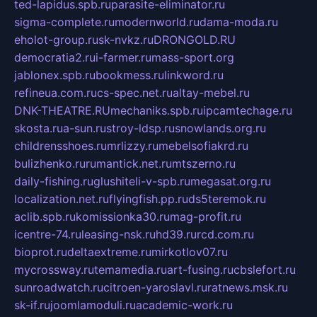
ted-lapidus.spb.ru
parasite-eliminator.ru
sigma-complete.ru
modernworld.ru
dama-moda.ru
eholot-group.ru
sk-nvkz.ru
DRONGOLD.RU
democratia2.ru
i-farmer.ru
mass-sport.org
jablonex.spb.ru
bookmess.ru
linkword.ru
refineua.com.ru
cs-spec.net.ru
altay-mebel.ru
DNK-THEATRE.RU
mechaniks.spb.ru
ipcamtechage.ru
skosta.ru
a-sun.ru
stroy-ldsp.ru
snowlands.org.ru
childrensshoes.ru
mrlizzy.ru
mebelsofiakrd.ru
bulizhenko.ru
rumantick.net.ru
mtszerno.ru
daily-fishing.ru
glushiteli-v-spb.ru
megasat.org.ru
localization.net.ru
flyingfish.pp.ru
ds5teremok.ru
aclib.spb.ru
komissionka30.ru
mag-profit.ru
icentre-74.ru
leasing-nsk.ru
hd39.ru
rcd.com.ru
bioprot.ru
deltaextreme.ru
mirkotlov07.ru
mycrossway.ru
temamedia.ru
art-fusing.ru
cbslefort.ru
sunroadwatch.ru
citroen-yaroslavl.ru
ratnews.msk.ru
sk-if.ru
joomlamoduli.ru
academic-work.ru