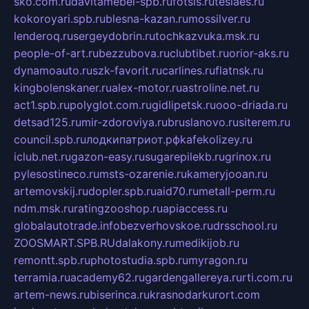
sko.com.ru
davitamebel-spb.ru
fotsis.ru
tesiaes.ru
kokoroyari.spb.ru
blesna-kazan.ru
mossilver.ru
lenderoq.ru
sergeydobrin.ru
tochkazvuka.msk.ru
people-of-art.ru
bezzubova.ru
clubtibet.ru
orior-aks.ru
dynamoauto.ru
szk-favorit.ru
carlines.ru
flatnsk.ru
kingbolenskaner.ru
alex-motor.ru
astroline.net.ru
act1.spb.ru
polyglot.com.ru
gidlipetsk.ru
ooo-driada.ru
detsad125.ru
mir-zdoroviya.ru
bruslanovo.ru
siterem.ru
council.spb.ru
лодкипатриот.рф
kafekolizey.ru
iclub.net.ru
gazon-easy.ru
sugarepilekb.ru
grinox.ru
pylesostineco.ru
msts-ozarenie.ru
kameryjooan.ru
artemovskij.ru
dopler.spb.ru
aid70.ru
metall-perm.ru
ndm.msk.ru
ratingzooshop.ru
apiaccess.ru
globalautotrade.info
bezverhovskoe.ru
drsschool.ru
ZOOSMART.SPB.RU
dalakony.ru
medikijob.ru
remontt.spb.ru
photostudia.spb.ru
myragon.ru
terramia.ru
academy62.ru
gardengallereya.ru
rti.com.ru
artem-news.ru
biserinca.ru
krasnodarkurort.com