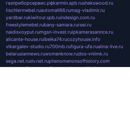
газприборсервис.рф
karmin.spb.ru
shekswood.ru
tischlermebel.ru
automall66.ru
mag-vladimir.ru
yardbar.ru
kiwitour.spb.ru
indesign.com.ru
freestylemebel.ru
bany-samara.ru
rsei.ru
naidisvoyput.ru
mgsn-invest.ru
ipkamerasannce.ru
alicante-house.ru
ibelka74.ru
cozyhouse.info
vlkargalev-studio.ru
700mb.ru
figura-ufa.ru
alina-live.ru
belarusiannews.ru
womenknow.ru
dos-vniimk.ru
sega.net.ru
dv.net.ru
phenomenonsofhistory.com
telesputnik.net.ru
wall.pp.ru
pylesosroidmi.ru
gtc-clan.ru
cligs.ru
bibikazap.ru
popova.org.ru
netwhistler.spb.ru
bellvil.ru
bonzon.ru
iss-vladik.ru
defiparis.net.ru
las-gryzas.ru
amku.ru
electednews.spb.ru
feather.org.ru
spar72.ru
tankiigri.ru
dominus.com.ru
ibtree.ru
sanykool.pp.ru
unixlib.org.ru
menatep.spb.ru
gartenterrassen.ru
printeka.ru
skvozilka.com.ru
parkovka-pub.ru
lovemobi.ru
art-ru.ru
emulatorz.com.ru
alucomp.com.ru
tatforum.com.ru