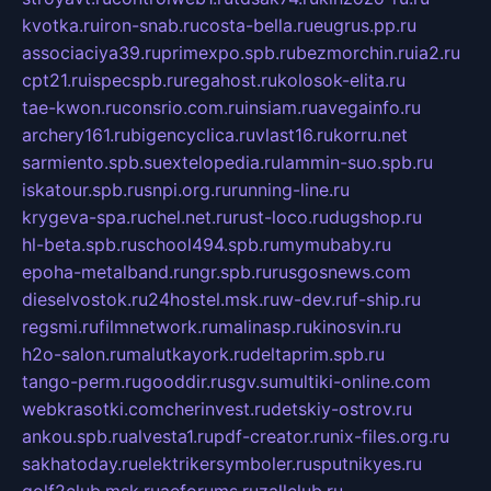
kvotka.ru
iron-snab.ru
costa-bella.ru
eugrus.pp.ru
associaciya39.ru
primexpo.spb.ru
bezmorchin.ru
ia2.ru
cpt21.ru
ispecspb.ru
regahost.ru
kolosok-elita.ru
tae-kwon.ru
consrio.com.ru
insiam.ru
avegainfo.ru
archery161.ru
bigencyclica.ru
vlast16.ru
korru.net
sarmiento.spb.su
extelopedia.ru
lammin-suo.spb.ru
iskatour.spb.ru
snpi.org.ru
running-line.ru
krygeva-spa.ru
chel.net.ru
rust-loco.ru
dugshop.ru
hl-beta.spb.ru
school494.spb.ru
mymubaby.ru
epoha-metalband.ru
ngr.spb.ru
rusgosnews.com
dieselvostok.ru
24hostel.msk.ru
w-dev.ru
f-ship.ru
regsmi.ru
filmnetwork.ru
malinasp.ru
kinosvin.ru
h2o-salon.ru
malutkayork.ru
deltaprim.spb.ru
tango-perm.ru
gooddir.ru
sgv.su
multiki-online.com
webkrasotki.com
cherinvest.ru
detskiy-ostrov.ru
ankou.spb.ru
alvesta1.ru
pdf-creator.ru
nix-files.org.ru
sakhatoday.ru
elektrikersymboler.ru
sputnikyes.ru