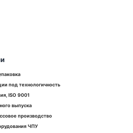
ми
упаковка
ции под технологичность
ия, ISO 9001
ного выпуска
ассовое производство
орудования ЧПУ