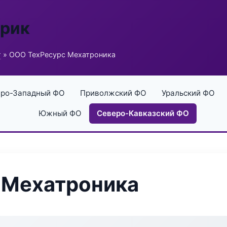
брик
г
» ООО ТехРесурс Мехатроника
ро-Западный ФО
Приволжский ФО
Уральский ФО
Южный ФО
Северо-Кавказский ФО
 Мехатроника