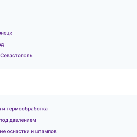
знецк
ад
 Севастополь
а и термообработка
 под давлением
ие оснастки и штампов