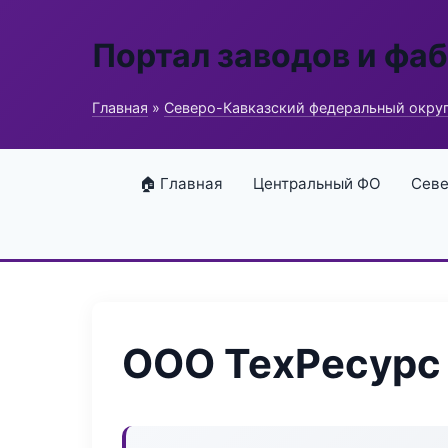
Портал заводов и фа
Главная
»
Северо-Кавказский федеральный окру
🏠 Главная
Центральный ФО
Севе
ООО ТехРесурс