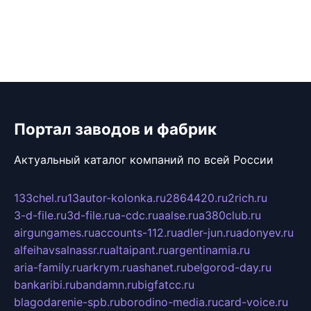
Портал заводов и фабрик
Актуальный каталог компаний по всей России
133chel.ru
13autor-kolonka.ru
2864420.ru
2rich.ru
3-d-file.ru
3d-file.ru
a-cdc.ru
aalse.ru
a380club.ru
airgungames.ru
accounts-112.ru
adler-jun.ru
adonyev.ru
alfeihavsalnassr.ru
altaipant.ru
argentinamia.ru
aria-family.ru
arkrym.ru
ashanet.ru
belgorod-day.ru
bankaribi.ru
bandamn.ru
bigfatcc.ru
blagodarenie-spb.ru
borodino-media.ru
card-voice.ru