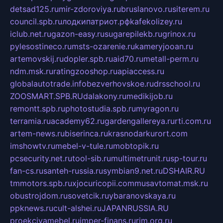
detsad125.ru
mir-zdoroviya.ru
bruslanovo.ru
siterem.ru
council.spb.ru
лодкипатриот.рф
kafekolizey.ru
iclub.net.ru
gazon-easy.ru
sugarepilekb.ru
grinox.ru
pylesostineco.ru
msts-ozarenie.ru
kameryjooan.ru
artemovskij.ru
dopler.spb.ru
aid70.ru
metall-perm.ru
ndm.msk.ru
ratingzooshop.ru
apiaccess.ru
globalautotrade.info
bezverhovskoe.ru
drsschool.ru
ZOOSMART.SPB.RU
dalakony.ru
medikijob.ru
remontt.spb.ru
photostudia.spb.ru
myragon.ru
terramia.ru
academy62.ru
gardengallereya.ru
rti.com.ru
artem-news.ru
biserinca.ru
krasnodarkurort.com
imshowtv.ru
mebel-v-tule.ru
mobtopik.ru
pcsecurity.net.ru
tool-sib.ru
multimetrunit.ru
sp-tour.ru
fan-cs.ru
santeh-russia.ru
symbian9.net.ru
DSHAIR.RU
tmmotors.spb.ru
xjocuricopii.com
musavtomat.msk.ru
obustrojdom.ru
sovetcik.ru
ybaranovskaya.ru
ppknews.ru
cult-alshei.ru
JAPANRUSSIA.RU
proekciyamebel.ru
imper-finans.ru
rim.org.ru