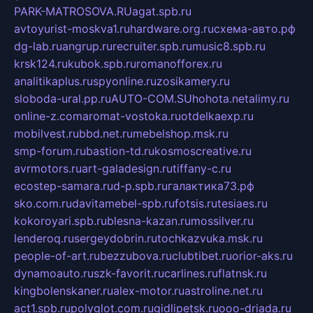
PARK-MATROSOVA.RU
agat.spb.ru
avtoyurist-moskva1.ru
hardware.org.ru
схема-авто.рф
dg-lab.ru
angrup.ru
recruiter.spb.ru
music8.spb.ru
krsk124.ru
kubok.spb.ru
romanofforex.ru
analitikaplus.ru
spyonline.ru
zosikamery.ru
sloboda-ural.pp.ru
AUTO-COM.SU
hohota.net
alimy.ru
online-z.com
aromat-vostoka.ru
otdelkaexp.ru
mobilvest.ru
bbd.net.ru
mebelshop.msk.ru
smp-forum.ru
bastion-td.ru
kosmoscreative.ru
avrmotors.ru
art-galadesign.ru
tiffany-c.ru
ecostep-samara.ru
d-p.spb.ru
галактика73.рф
sko.com.ru
davitamebel-spb.ru
fotsis.ru
tesiaes.ru
kokoroyari.spb.ru
blesna-kazan.ru
mossilver.ru
lenderoq.ru
sergeydobrin.ru
tochkazvuka.msk.ru
people-of-art.ru
bezzubova.ru
clubtibet.ru
orior-aks.ru
dynamoauto.ru
szk-favorit.ru
carlines.ru
flatnsk.ru
kingbolenskaner.ru
alex-motor.ru
astroline.net.ru
act1.spb.ru
polyglot.com.ru
gidlipetsk.ru
ooo-driada.ru