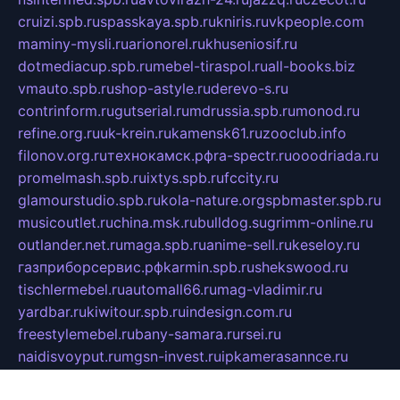
cruizi.spb.ru
spasskaya.spb.ru
kniris.ru
vkpeople.com
maminy-mysli.ru
arionorel.ru
khuseniosif.ru
dotmediacup.spb.ru
mebel-tiraspol.ru
all-books.biz
vmauto.spb.ru
shop-astyle.ru
derevo-s.ru
contrinform.ru
gutserial.ru
mdrussia.spb.ru
monod.ru
refine.org.ru
uk-krein.ru
kamensk61.ru
zooclub.info
filonov.org.ru
технокамск.рф
ra-spectr.ru
ooodriada.ru
promelmash.spb.ru
ixtys.spb.ru
fccity.ru
glamourstudio.spb.ru
kola-nature.org
spbmaster.spb.ru
musicoutlet.ru
china.msk.ru
bulldog.su
grimm-online.ru
outlander.net.ru
maga.spb.ru
anime-sell.ru
keseloy.ru
газприборсервис.рф
karmin.spb.ru
shekswood.ru
tischlermebel.ru
automall66.ru
mag-vladimir.ru
yardbar.ru
kiwitour.spb.ru
indesign.com.ru
freestylemebel.ru
bany-samara.ru
rsei.ru
naidisvoyput.ru
mgsn-invest.ru
ipkamerasannce.ru
alicante-house.ru
ibelka74.ru
cozyhouse.info