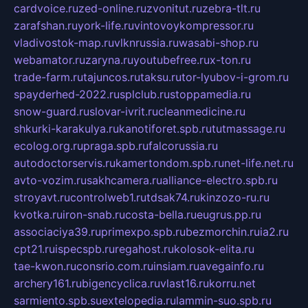
cardvoice.ru
zed-online.ru
zvonitut.ru
zebra-tlt.ru
zarafshan.ru
york-life.ru
vintovoykompressor.ru
vladivostok-map.ru
vlknrussia.ru
wasabi-shop.ru
webamator.ru
zaryna.ru
youtubefree.ru
x-ton.ru
trade-farm.ru
tajuncos.ru
taksu.ru
tor-lyubov-i-grom.ru
spayderhed-2022.ru
splclub.ru
stoppamedia.ru
snow-guard.ru
slovar-ivrit.ru
cleanmedicine.ru
shkurki-karakulya.ru
kanotiforet.spb.ru
tutmassage.ru
ecolog.org.ru
praga.spb.ru
falcorussia.ru
autodoctorservis.ru
kamertondom.spb.ru
net-life.net.ru
avto-vozim.ru
sakhcamera.ru
alliance-electro.spb.ru
stroyavt.ru
controlweb1.ru
tdsak74.ru
kinzozo-ru.ru
kvotka.ru
iron-snab.ru
costa-bella.ru
eugrus.pp.ru
associaciya39.ru
primexpo.spb.ru
bezmorchin.ru
ia2.ru
cpt21.ru
ispecspb.ru
regahost.ru
kolosok-elita.ru
tae-kwon.ru
consrio.com.ru
insiam.ru
avegainfo.ru
archery161.ru
bigencyclica.ru
vlast16.ru
korru.net
sarmiento.spb.su
extelopedia.ru
lammin-suo.spb.ru