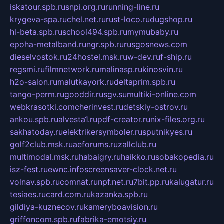
iskatour.spb.ru
snpi.org.ru
running-line.ru
krygeva-spa.ru
chel.net.ru
rust-loco.ru
dugshop.ru
hl-beta.spb.ru
school494.spb.ru
mymubaby.ru
epoha-metalband.ru
ngr.spb.ru
rusgosnews.com
dieselvostok.ru
24hostel.msk.ru
w-dev.ru
f-ship.ru
regsmi.ru
filmnetwork.ru
malinasp.ru
kinosvin.ru
h2o-salon.ru
malutkayork.ru
deltaprim.spb.ru
tango-perm.ru
gooddir.ru
sgv.su
multiki-online.com
webkrasotki.com
cherinvest.ru
detskiy-ostrov.ru
ankou.spb.ru
alvesta1.ru
pdf-creator.ru
nix-files.org.ru
sakhatoday.ru
elektrikersymboler.ru
sputnikyes.ru
golf2club.msk.ru
aeforums.ru
zallclub.ru
multimodal.msk.ru
habaigry.ru
haikko.ru
sobakopedia.ru
isz-fest.ru
ewnc.info
screensaver-clock.net.ru
volnav.spb.ru
comnat.ru
npf.net.ru
7bit.pp.ru
kalugatur.ru
tesiaes.ru
card.com.ru
kazanka.spb.ru
gildiya-kuznecov.ru
kameryboavision.ru
griffoncom.spb.ru
fabrika-emotsiy.ru