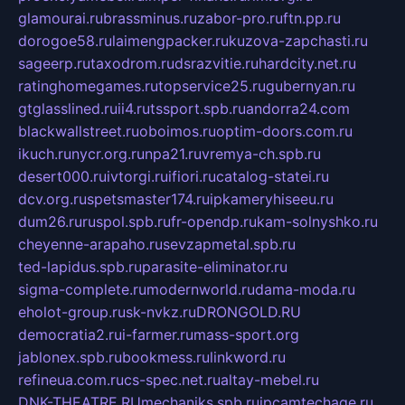
glamourai.ru
brassminus.ru
zabor-pro.ru
ftn.pp.ru
dorogoe58.ru
laimengpacker.ru
kuzova-zapchasti.ru
sageerp.ru
taxodrom.ru
dsrazvitie.ru
hardcity.net.ru
ratinghomegames.ru
topservice25.ru
gubernyan.ru
gtglasslined.ru
ii4.ru
tssport.spb.ru
andorra24.com
blackwallstreet.ru
oboimos.ru
optim-doors.com.ru
ikuch.ru
nycr.org.ru
npa21.ru
vremya-ch.spb.ru
desert000.ru
ivtorgi.ru
ifiori.ru
catalog-statei.ru
dcv.org.ru
spetsmaster174.ru
ipkameryhiseeu.ru
dum26.ru
ruspol.spb.ru
fr-opendp.ru
kam-solnyshko.ru
cheyenne-arapaho.ru
sevzapmetal.spb.ru
ted-lapidus.spb.ru
parasite-eliminator.ru
sigma-complete.ru
modernworld.ru
dama-moda.ru
eholot-group.ru
sk-nvkz.ru
DRONGOLD.RU
democratia2.ru
i-farmer.ru
mass-sport.org
jablonex.spb.ru
bookmess.ru
linkword.ru
refineua.com.ru
cs-spec.net.ru
altay-mebel.ru
DNK-THEATRE.RU
mechaniks.spb.ru
ipcamtechage.ru