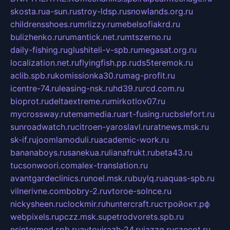
skosta.ru
a-sun.ru
stroy-ldsp.ru
snowlands.org.ru
childrensshoes.ru
mrlizzy.ru
mebelsofiakrd.ru
bulizhenko.ru
rumantick.net.ru
mtszerno.ru
daily-fishing.ru
glushiteli-v-spb.ru
megasat.org.ru
localization.net.ru
flyingfish.pp.ru
ds5teremok.ru
aclib.spb.ru
komissionka30.ru
mag-profit.ru
icentre-74.ru
leasing-nsk.ru
hd39.ru
rcd.com.ru
bioprot.ru
deltaextreme.ru
mirkotlov07.ru
mycrossway.ru
temamedia.ru
art-fusing.ru
cbslefort.ru
sunroadwatch.ru
citroen-yaroslavl.ru
ratnews.msk.ru
sk-if.ru
joomlamoduli.ru
academic-work.ru
bananaboys.ru
sanekua.ru
lianafrukt.ru
beta43.ru
tucsonwoori.com
alex-translation.ru
avantgardeclinics.ru
noel.msk.ru
buylq.ru
aquas-spb.ru
vilnerivne.com
bobry-2.ru
vtoroe-solnce.ru
nickysheen.ru
clockmir.ru
huntercraft.ru
стройокт.рф
webpixels.ru
pczz.msk.su
petrodvorets.spb.ru
nsintermed.spb.ru
avtovirazh-24.ru
jazzq.ru
czecot.ru