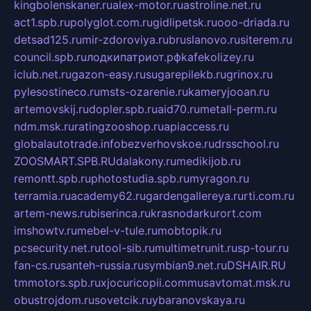
kingbolenskaner.ru
alex-motor.ru
astroline.net.ru
act1.spb.ru
polyglot.com.ru
gidlipetsk.ru
ooo-driada.ru
detsad125.ru
mir-zdoroviya.ru
bruslanovo.ru
siterem.ru
council.spb.ru
лодкипатриот.рф
kafekolizey.ru
iclub.net.ru
gazon-easy.ru
sugarepilekb.ru
grinox.ru
pylesostineco.ru
msts-ozarenie.ru
kameryjooan.ru
artemovskij.ru
dopler.spb.ru
aid70.ru
metall-perm.ru
ndm.msk.ru
ratingzooshop.ru
apiaccess.ru
globalautotrade.info
bezverhovskoe.ru
drsschool.ru
ZOOSMART.SPB.RU
dalakony.ru
medikijob.ru
remontt.spb.ru
photostudia.spb.ru
myragon.ru
terramia.ru
academy62.ru
gardengallereya.ru
rti.com.ru
artem-news.ru
biserinca.ru
krasnodarkurort.com
imshowtv.ru
mebel-v-tule.ru
mobtopik.ru
pcsecurity.net.ru
tool-sib.ru
multimetrunit.ru
sp-tour.ru
fan-cs.ru
santeh-russia.ru
symbian9.net.ru
DSHAIR.RU
tmmotors.spb.ru
xjocuricopii.com
musavtomat.msk.ru
obustrojdom.ru
sovetcik.ru
ybaranovskaya.ru