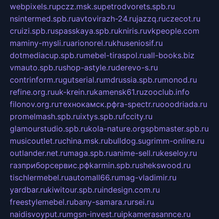
webpixels.ru
pczz.msk.su
petrodvorets.spb.ru
nsintermed.spb.ru
avtovirazh-24.ru
jazzq.ru
czecot.ru
cruizi.spb.ru
spasskaya.spb.ru
kniris.ru
vkpeople.com
maminy-mysli.ru
arionorel.ru
khuseniosif.ru
dotmediacup.spb.ru
mebel-tiraspol.ru
all-books.biz
vmauto.spb.ru
shop-astyle.ru
derevo-s.ru
contrinform.ru
gutserial.ru
mdrussia.spb.ru
monod.ru
refine.org.ru
uk-krein.ru
kamensk61.ru
zooclub.info
filonov.org.ru
технокамск.рф
ra-spectr.ru
ooodriada.ru
promelmash.spb.ru
ixtys.spb.ru
fccity.ru
glamourstudio.spb.ru
kola-nature.org
spbmaster.spb.ru
musicoutlet.ru
china.msk.ru
bulldog.su
grimm-online.ru
outlander.net.ru
maga.spb.ru
anime-sell.ru
keseloy.ru
газприборсервис.рф
karmin.spb.ru
shekswood.ru
tischlermebel.ru
automall66.ru
mag-vladimir.ru
yardbar.ru
kiwitour.spb.ru
indesign.com.ru
freestylemebel.ru
bany-samara.ru
rsei.ru
naidisvoyput.ru
mgsn-invest.ru
ipkamerasannce.ru