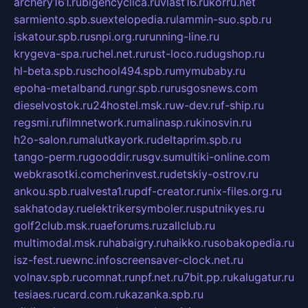
archery161.ru
bigencyclica.ru
vlast16.ru
korru.net
sarmiento.spb.su
extelopedia.ru
lammin-suo.spb.ru
iskatour.spb.ru
snpi.org.ru
running-line.ru
krygeva-spa.ru
chel.net.ru
rust-loco.ru
dugshop.ru
hl-beta.spb.ru
school494.spb.ru
mymubaby.ru
epoha-metalband.ru
ngr.spb.ru
rusgosnews.com
dieselvostok.ru
24hostel.msk.ru
w-dev.ru
f-ship.ru
regsmi.ru
filmnetwork.ru
malinasp.ru
kinosvin.ru
h2o-salon.ru
malutkayork.ru
deltaprim.spb.ru
tango-perm.ru
gooddir.ru
sgv.su
multiki-online.com
webkrasotki.com
cherinvest.ru
detskiy-ostrov.ru
ankou.spb.ru
alvesta1.ru
pdf-creator.ru
nix-files.org.ru
sakhatoday.ru
elektrikersymboler.ru
sputnikyes.ru
golf2club.msk.ru
aeforums.ru
zallclub.ru
multimodal.msk.ru
habaigry.ru
haikko.ru
sobakopedia.ru
isz-fest.ru
ewnc.info
screensaver-clock.net.ru
volnav.spb.ru
comnat.ru
npf.net.ru
7bit.pp.ru
kalugatur.ru
tesiaes.ru
card.com.ru
kazanka.spb.ru