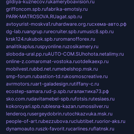
gildiya-kuznecov.ru
kameryboavision.ru
griffoncom.spb.ru
fabrika-emotsiy.ru
PARK-MATROSOVA.RU
agat.spb.ru
avtoyurist-moskva1.ru
hardware.org.ru
схема-авто.рф
dg-lab.ru
angrup.ru
recruiter.spb.ru
music8.spb.ru
krsk124.ru
kubok.spb.ru
romanofforex.ru
analitikaplus.ru
spyonline.ru
zosikamery.ru
sloboda-ural.pp.ru
AUTO-COM.SU
hohota.net
alimy.ru
online-z.com
aromat-vostoka.ru
otdelkaexp.ru
mobilvest.ru
bbd.net.ru
mebelshop.msk.ru
smp-forum.ru
bastion-td.ru
kosmoscreative.ru
avrmotors.ru
art-galadesign.ru
tiffany-c.ru
ecostep-samara.ru
d-p.spb.ru
галактика73.рф
sko.com.ru
davitamebel-spb.ru
fotsis.ru
tesiaes.ru
kokoroyari.spb.ru
blesna-kazan.ru
mossilver.ru
lenderoq.ru
sergeydobrin.ru
tochkazvuka.msk.ru
people-of-art.ru
bezzubova.ru
clubtibet.ru
orior-aks.ru
dynamoauto.ru
szk-favorit.ru
carlines.ru
flatnsk.ru