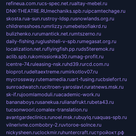
refineua.com.ru
cs-spec.net.ru
altay-mebel.ru
DNK-THEATRE.RU
mechaniks.spb.ru
ipcamtechage.ru
skosta.ru
a-sun.ru
stroy-ldsp.ru
snowlands.org.ru
childrensshoes.ru
mrlizzy.ru
mebelsofiakrd.ru
bulizhenko.ru
rumantick.net.ru
mtszerno.ru
daily-fishing.ru
glushiteli-v-spb.ru
megasat.org.ru
localization.net.ru
flyingfish.pp.ru
ds5teremok.ru
aclib.spb.ru
komissionka30.ru
mag-profit.ru
icentre-74.ru
leasing-nsk.ru
hd39.ru
rcd.com.ru
bioprot.ru
deltaextreme.ru
mirkotlov07.ru
mycrossway.ru
temamedia.ru
art-fusing.ru
cbslefort.ru
sunroadwatch.ru
citroen-yaroslavl.ru
ratnews.msk.ru
sk-if.ru
joomlamoduli.ru
academic-work.ru
bananaboys.ru
sanekua.ru
lianafrukt.ru
beta43.ru
tucsonwoori.com
alex-translation.ru
avantgardeclinics.ru
noel.msk.ru
buylq.ru
aquas-spb.ru
vilnerivne.com
bobry-2.ru
vtoroe-solnce.ru
nickysheen.ru
clockmir.ru
huntercraft.ru
стройокт.рф