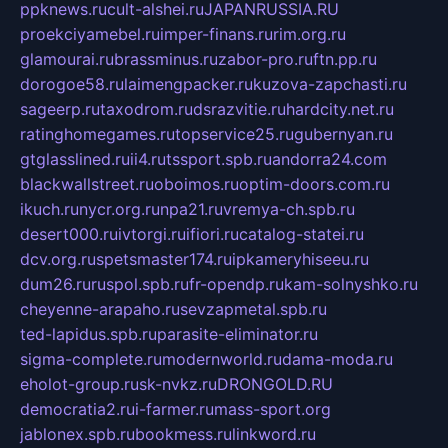
ppknews.ru
cult-alshei.ru
JAPANRUSSIA.RU
proekciyamebel.ru
imper-finans.ru
rim.org.ru
glamourai.ru
brassminus.ru
zabor-pro.ru
ftn.pp.ru
dorogoe58.ru
laimengpacker.ru
kuzova-zapchasti.ru
sageerp.ru
taxodrom.ru
dsrazvitie.ru
hardcity.net.ru
ratinghomegames.ru
topservice25.ru
gubernyan.ru
gtglasslined.ru
ii4.ru
tssport.spb.ru
andorra24.com
blackwallstreet.ru
oboimos.ru
optim-doors.com.ru
ikuch.ru
nycr.org.ru
npa21.ru
vremya-ch.spb.ru
desert000.ru
ivtorgi.ru
ifiori.ru
catalog-statei.ru
dcv.org.ru
spetsmaster174.ru
ipkameryhiseeu.ru
dum26.ru
ruspol.spb.ru
fr-opendp.ru
kam-solnyshko.ru
cheyenne-arapaho.ru
sevzapmetal.spb.ru
ted-lapidus.spb.ru
parasite-eliminator.ru
sigma-complete.ru
modernworld.ru
dama-moda.ru
eholot-group.ru
sk-nvkz.ru
DRONGOLD.RU
democratia2.ru
i-farmer.ru
mass-sport.org
jablonex.spb.ru
bookmess.ru
linkword.ru