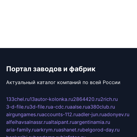
Портал заводов и фабрик
Актуальный каталог компаний по всей России
133chel.ru
13autor-kolonka.ru
2864420.ru
2rich.ru
3-d-file.ru
3d-file.ru
a-cdc.ru
aalse.ru
a380club.ru
airgungames.ru
accounts-112.ru
adler-jun.ru
adonyev.ru
alfeihavsalnassr.ru
altaipant.ru
argentinamia.ru
aria-family.ru
arkrym.ru
ashanet.ru
belgorod-day.ru