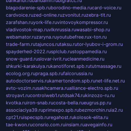
bankaribi.ru
bandamn.ru
bigfatcc.ru
blagodarenie-spb.ru
borodino-media.ru
card-voice.ru
cardvoice.ru
zed-online.ru
zvonitut.ru
zebra-tlt.ru
zarafshan.ru
york-life.ru
vintovoykompressor.ru
vladivostok-map.ru
vlknrussia.ru
wasabi-shop.ru
webamator.ru
zaryna.ru
youtubefree.ru
x-ton.ru
trade-farm.ru
tajuncos.ru
taksu.ru
tor-lyubov-i-grom.ru
spayderhed-2022.ru
splclub.ru
stoppamedia.ru
snow-guard.ru
slovar-ivrit.ru
cleanmedicine.ru
shkurki-karakulya.ru
kanotiforet.spb.ru
tutmassage.ru
ecolog.org.ru
praga.spb.ru
falcorussia.ru
autodoctorservis.ru
kamertondom.spb.ru
net-life.net.ru
avto-vozim.ru
sakhcamera.ru
alliance-electro.spb.ru
stroyavt.ru
controlweb1.ru
tdsak74.ru
kinzozo-ru.ru
kvotka.ru
iron-snab.ru
costa-bella.ru
eugrus.pp.ru
associaciya39.ru
primexpo.spb.ru
bezmorchin.ru
ia2.ru
cpt21.ru
ispecspb.ru
regahost.ru
kolosok-elita.ru
tae-kwon.ru
consrio.com.ru
insiam.ru
avegainfo.ru