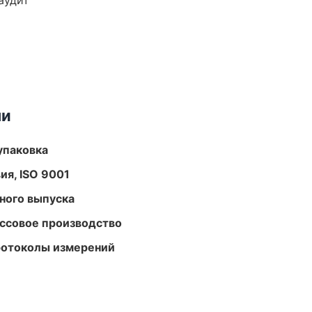
аудит
ми
упаковка
ия, ISO 9001
ного выпуска
ассовое производство
ротоколы измерений