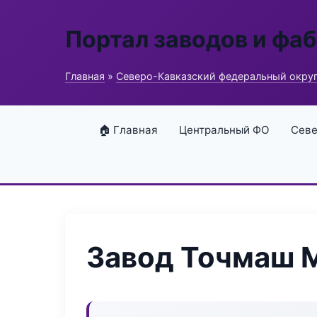
Портал заводов и фа
Главная
»
Северо-Кавказский федеральный окру
🏠 Главная
Центральный ФО
Севе
Завод Точмаш 