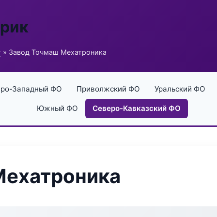
брик
г
» Завод Точмаш Мехатроника
ро-Западный ФО
Приволжский ФО
Уральский ФО
Южный ФО
Северо-Кавказский ФО
Мехатроника