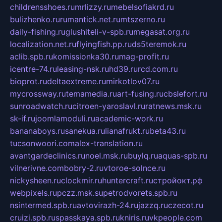
childrensshoes.ru
mrlizzy.ru
mebelsofiakrd.ru
bulizhenko.ru
rumantick.net.ru
mtszerno.ru
daily-fishing.ru
glushiteli-v-spb.ru
megasat.org.ru
localization.net.ru
flyingfish.pp.ru
ds5teremok.ru
aclib.spb.ru
komissionka30.ru
mag-profit.ru
icentre-74.ru
leasing-nsk.ru
hd39.ru
rcd.com.ru
bioprot.ru
deltaextreme.ru
mirkotlov07.ru
mycrossway.ru
temamedia.ru
art-fusing.ru
cbslefort.ru
sunroadwatch.ru
citroen-yaroslavl.ru
ratnews.msk.ru
sk-if.ru
joomlamoduli.ru
academic-work.ru
bananaboys.ru
sanekua.ru
lianafrukt.ru
beta43.ru
tucsonwoori.com
alex-translation.ru
avantgardeclinics.ru
noel.msk.ru
buylq.ru
aquas-spb.ru
vilnerivne.com
bobry-2.ru
vtoroe-solnce.ru
nickysheen.ru
clockmir.ru
huntercraft.ru
стройокт.рф
webpixels.ru
pczz.msk.su
petrodvorets.spb.ru
nsintermed.spb.ru
avtovirazh-24.ru
jazzq.ru
czecot.ru
cruizi.spb.ru
spasskaya.spb.ru
kniris.ru
vkpeople.com