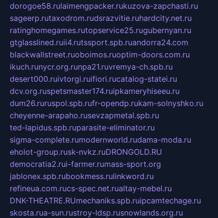
dorogoe58.ru
laimengpacker.ru
kuzova-zapchasti.ru
sageerp.ru
taxodrom.ru
dsrazvitie.ru
hardcity.net.ru
ratinghomegames.ru
topservice25.ru
gubernyan.ru
gtglasslined.ru
ii4.ru
tssport.spb.ru
andorra24.com
blackwallstreet.ru
oboimos.ru
optim-doors.com.ru
ikuch.ru
nycr.org.ru
npa21.ru
vremya-ch.spb.ru
desert000.ru
ivtorgi.ru
ifiori.ru
catalog-statei.ru
dcv.org.ru
spetsmaster174.ru
ipkameryhiseeu.ru
dum26.ru
ruspol.spb.ru
fr-opendp.ru
kam-solnyshko.ru
cheyenne-arapaho.ru
sevzapmetal.spb.ru
ted-lapidus.spb.ru
parasite-eliminator.ru
sigma-complete.ru
modernworld.ru
dama-moda.ru
eholot-group.ru
sk-nvkz.ru
DRONGOLD.RU
democratia2.ru
i-farmer.ru
mass-sport.org
jablonex.spb.ru
bookmess.ru
linkword.ru
refineua.com.ru
cs-spec.net.ru
altay-mebel.ru
DNK-THEATRE.RU
mechaniks.spb.ru
ipcamtechage.ru
skosta.ru
a-sun.ru
stroy-ldsp.ru
snowlands.org.ru