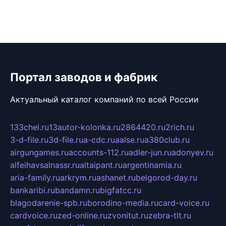
Портал заводов и фабрик
Актуальный каталог компаний по всей России
133chel.ru
13autor-kolonka.ru
2864420.ru
2rich.ru
3-d-file.ru
3d-file.ru
a-cdc.ru
aalse.ru
a380club.ru
airgungames.ru
accounts-112.ru
adler-jun.ru
adonyev.ru
alfeihavsalnassr.ru
altaipant.ru
argentinamia.ru
aria-family.ru
arkrym.ru
ashanet.ru
belgorod-day.ru
bankaribi.ru
bandamn.ru
bigfatcc.ru
blagodarenie-spb.ru
borodino-media.ru
card-voice.ru
cardvoice.ru
zed-online.ru
zvonitut.ru
zebra-tlt.ru