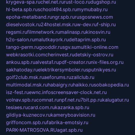
krygeva-spa.ru
chel.net.ru
rust-loco.ru
dugshop.ru
hl-beta.spb.ru
school494.spb.ru
mymubaby.ru
epoha-metalband.ru
ngr.spb.ru
rusgosnews.com
dieselvostok.ru
24hostel.msk.ru
w-dev.ru
f-ship.ru
regsmi.ru
filmnetwork.ru
malinasp.ru
kinosvin.ru
h2o-salon.ru
malutkayork.ru
deltaprim.spb.ru
tango-perm.ru
gooddir.ru
sgv.su
multiki-online.com
webkrasotki.com
cherinvest.ru
detskiy-ostrov.ru
ankou.spb.ru
alvesta1.ru
pdf-creator.ru
nix-files.org.ru
sakhatoday.ru
elektrikersymboler.ru
sputnikyes.ru
golf2club.msk.ru
aeforums.ru
zallclub.ru
multimodal.msk.ru
habaigry.ru
haikko.ru
sobakopedia.ru
isz-fest.ru
ewnc.info
screensaver-clock.net.ru
volnav.spb.ru
comnat.ru
npf.net.ru
7bit.pp.ru
kalugatur.ru
tesiaes.ru
card.com.ru
kazanka.spb.ru
gildiya-kuznecov.ru
kameryboavision.ru
griffoncom.spb.ru
fabrika-emotsiy.ru
PARK-MATROSOVA.RU
agat.spb.ru