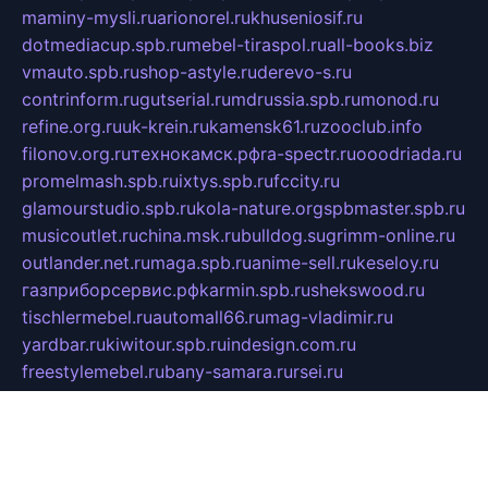
maminy-mysli.ru
arionorel.ru
khuseniosif.ru
dotmediacup.spb.ru
mebel-tiraspol.ru
all-books.biz
vmauto.spb.ru
shop-astyle.ru
derevo-s.ru
contrinform.ru
gutserial.ru
mdrussia.spb.ru
monod.ru
refine.org.ru
uk-krein.ru
kamensk61.ru
zooclub.info
filonov.org.ru
технокамск.рф
ra-spectr.ru
ooodriada.ru
promelmash.spb.ru
ixtys.spb.ru
fccity.ru
glamourstudio.spb.ru
kola-nature.org
spbmaster.spb.ru
musicoutlet.ru
china.msk.ru
bulldog.su
grimm-online.ru
outlander.net.ru
maga.spb.ru
anime-sell.ru
keseloy.ru
газприборсервис.рф
karmin.spb.ru
shekswood.ru
tischlermebel.ru
automall66.ru
mag-vladimir.ru
yardbar.ru
kiwitour.spb.ru
indesign.com.ru
freestylemebel.ru
bany-samara.ru
rsei.ru
naidisvoyput.ru
mgsn-invest.ru
ipkamerasannce.ru
alicante-house.ru
ibelka74.ru
cozyhouse.info
vlkargalev-studio.ru
700mb.ru
figura-ufa.ru
alina-live.ru
belarusiannews.ru
womenknow.ru
dos-vniimk.ru