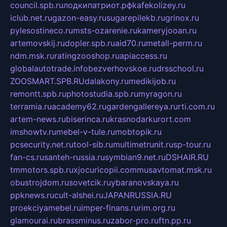
council.spb.ru
лодкипатриот.рф
kafekolizey.ru
iclub.net.ru
gazon-easy.ru
sugarepilekb.ru
grinox.ru
pylesostineco.ru
msts-ozarenie.ru
kameryjooan.ru
artemovskij.ru
dopler.spb.ru
aid70.ru
metall-perm.ru
ndm.msk.ru
ratingzooshop.ru
apiaccess.ru
globalautotrade.info
bezverhovskoe.ru
drsschool.ru
ZOOSMART.SPB.RU
dalakony.ru
medikijob.ru
remontt.spb.ru
photostudia.spb.ru
myragon.ru
terramia.ru
academy62.ru
gardengallereya.ru
rti.com.ru
artem-news.ru
biserinca.ru
krasnodarkurort.com
imshowtv.ru
mebel-v-tule.ru
mobtopik.ru
pcsecurity.net.ru
tool-sib.ru
multimetrunit.ru
sp-tour.ru
fan-cs.ru
santeh-russia.ru
symbian9.net.ru
DSHAIR.RU
tmmotors.spb.ru
xjocuricopii.com
musavtomat.msk.ru
obustrojdom.ru
sovetcik.ru
ybaranovskaya.ru
ppknews.ru
cult-alshei.ru
JAPANRUSSIA.RU
proekciyamebel.ru
imper-finans.ru
rim.org.ru
glamourai.ru
brassminus.ru
zabor-pro.ru
ftn.pp.ru