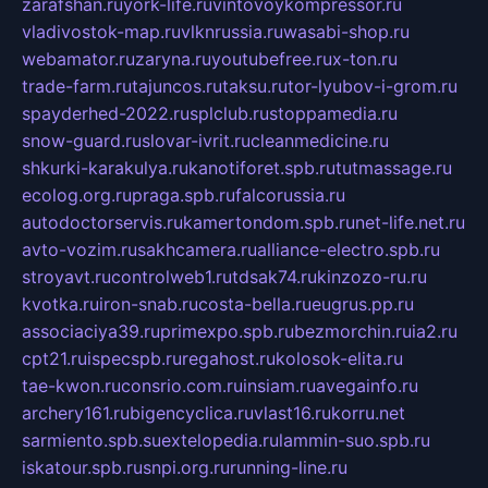
zarafshan.ru
york-life.ru
vintovoykompressor.ru
vladivostok-map.ru
vlknrussia.ru
wasabi-shop.ru
webamator.ru
zaryna.ru
youtubefree.ru
x-ton.ru
trade-farm.ru
tajuncos.ru
taksu.ru
tor-lyubov-i-grom.ru
spayderhed-2022.ru
splclub.ru
stoppamedia.ru
snow-guard.ru
slovar-ivrit.ru
cleanmedicine.ru
shkurki-karakulya.ru
kanotiforet.spb.ru
tutmassage.ru
ecolog.org.ru
praga.spb.ru
falcorussia.ru
autodoctorservis.ru
kamertondom.spb.ru
net-life.net.ru
avto-vozim.ru
sakhcamera.ru
alliance-electro.spb.ru
stroyavt.ru
controlweb1.ru
tdsak74.ru
kinzozo-ru.ru
kvotka.ru
iron-snab.ru
costa-bella.ru
eugrus.pp.ru
associaciya39.ru
primexpo.spb.ru
bezmorchin.ru
ia2.ru
cpt21.ru
ispecspb.ru
regahost.ru
kolosok-elita.ru
tae-kwon.ru
consrio.com.ru
insiam.ru
avegainfo.ru
archery161.ru
bigencyclica.ru
vlast16.ru
korru.net
sarmiento.spb.su
extelopedia.ru
lammin-suo.spb.ru
iskatour.spb.ru
snpi.org.ru
running-line.ru