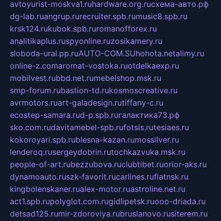
avtoyurist-moskva1.ru
hardware.org.ru
схема-авто.рф
dg-lab.ru
angrup.ru
recruiter.spb.ru
music8.spb.ru
krsk124.ru
kubok.spb.ru
romanofforex.ru
analitikaplus.ru
spyonline.ru
zosikamery.ru
sloboda-ural.pp.ru
AUTO-COM.SU
hohota.net
alimy.ru
online-z.com
aromat-vostoka.ru
otdelkaexp.ru
mobilvest.ru
bbd.net.ru
mebelshop.msk.ru
smp-forum.ru
bastion-td.ru
kosmoscreative.ru
avrmotors.ru
art-galadesign.ru
tiffany-c.ru
ecostep-samara.ru
d-p.spb.ru
галактика73.рф
sko.com.ru
davitamebel-spb.ru
fotsis.ru
tesiaes.ru
kokoroyari.spb.ru
blesna-kazan.ru
mossilver.ru
lenderoq.ru
sergeydobrin.ru
tochkazvuka.msk.ru
people-of-art.ru
bezzubova.ru
clubtibet.ru
orior-aks.ru
dynamoauto.ru
szk-favorit.ru
carlines.ru
flatnsk.ru
kingbolenskaner.ru
alex-motor.ru
astroline.net.ru
act1.spb.ru
polyglot.com.ru
gidlipetsk.ru
ooo-driada.ru
detsad125.ru
mir-zdoroviya.ru
bruslanovo.ru
siterem.ru