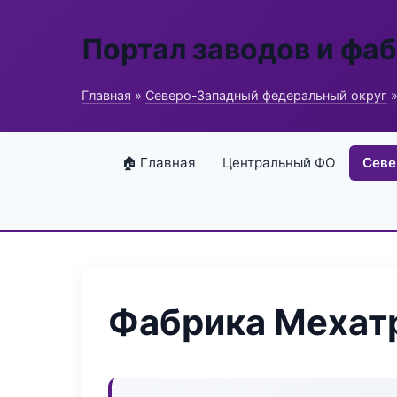
Портал заводов и фа
Главная
»
Северо-Западный федеральный округ
»
🏠 Главная
Центральный ФО
Севе
Фабрика Мехат