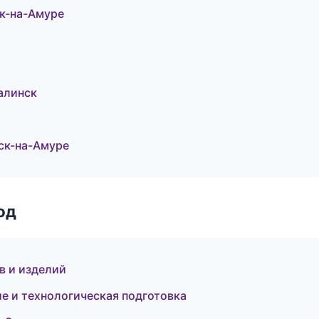
к-на-Амуре
алинск
ск-на-Амуре
од
в и изделий
 и технологическая подготовка