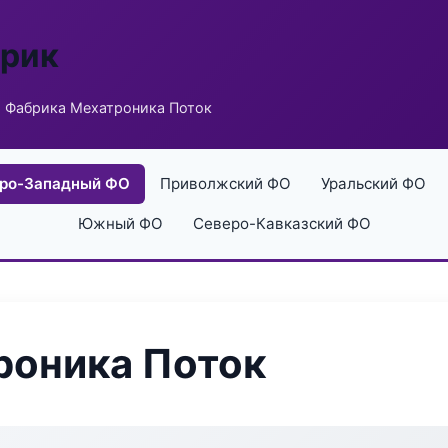
брик
 Фабрика Мехатроника Поток
ро-Западный ФО
Приволжский ФО
Уральский ФО
Южный ФО
Северо-Кавказский ФО
роника Поток