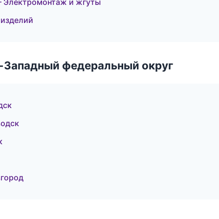
 Электромонтаж и жгуты
 изделий
о-Западный федеральный округ
дск
водск
к
вгород