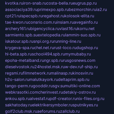
kvotka.ru
iron-snab.ru
costa-bella.ru
eugrus.pp.ru
associaciya39.ru
primexpo.spb.ru
bezmorchin.ru
ia2.ru
cpt21.ru
ispecspb.ru
regahost.ru
kolosok-elita.ru
tae-kwon.ru
consrio.com.ru
insiam.ru
avegainfo.ru
archery161.ru
bigencyclica.ru
vlast16.ru
korru.net
sarmiento.spb.su
extelopedia.ru
lammin-suo.spb.ru
iskatour.spb.ru
snpi.org.ru
running-line.ru
krygeva-spa.ru
chel.net.ru
rust-loco.ru
dugshop.ru
hl-beta.spb.ru
school494.spb.ru
mymubaby.ru
epoha-metalband.ru
ngr.spb.ru
rusgosnews.com
dieselvostok.ru
24hostel.msk.ru
w-dev.ru
f-ship.ru
regsmi.ru
filmnetwork.ru
malinasp.ru
kinosvin.ru
h2o-salon.ru
malutkayork.ru
deltaprim.spb.ru
tango-perm.ru
gooddir.ru
sgv.su
multiki-online.com
webkrasotki.com
cherinvest.ru
detskiy-ostrov.ru
ankou.spb.ru
alvesta1.ru
pdf-creator.ru
nix-files.org.ru
sakhatoday.ru
elektrikersymboler.ru
sputnikyes.ru
golf2club.msk.ru
aeforums.ru
zallclub.ru