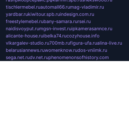
tischlermebel.ru
automall66.ru
mag-vladimir.ru
yardbar.ru
kiwitour.spb.ru
indesign.com.ru
freestylemebel.ru
bany-samara.ru
rsei.ru
naidisvoyput.ru
mgsn-invest.ru
ipkamerasannce.ru
alicante-house.ru
ibelka74.ru
cozyhouse.info
vlkargalev-studio.ru
700mb.ru
figura-ufa.ru
alina-live.ru
belarusiannews.ru
womenknow.ru
dos-vniimk.ru
sega.net.ru
dv.net.ru
phenomenonsofhistory.com
telesputnik.net.ru
wall.pp.ru
pylesosroidmi.ru
gtc-clan.ru
cligs.ru
bibikazap.ru
popova.org.ru
netwhistler.spb.ru
bellvil.ru
bonzon.ru
iss-vladik.ru
defiparis.net.ru
las-gryzas.ru
amku.ru
electednews.spb.ru
feather.org.ru
spar72.ru
tankiigri.ru
dominus.com.ru
ibtree.ru
sanykool.pp.ru
unixlib.org.ru
menatep.spb.ru
gartenterrassen.ru
printeka.ru
skvozilka.com.ru
parkovka-pub.ru
lovemobi.ru
art-ru.ru
emulatorz.com.ru
alucomp.com.ru
tatforum.com.ru