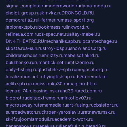
sigma-complete.ru
modernworld.ru
dama-moda.ru
eholot-group.ru
sk-nvkz.ru
DRONGOLD.RU
democratia2.ru
i-farmer.ru
mass-sport.org
jablonex.spb.ru
bookmess.ru
linkword.ru
refineua.com.ru
cs-spec.net.ru
altay-mebel.ru
DNK-THEATRE.RU
mechaniks.spb.ru
ipcamtechage.ru
skosta.ru
a-sun.ru
stroy-ldsp.ru
snowlands.org.ru
childrensshoes.ru
mrlizzy.ru
mebelsofiakrd.ru
bulizhenko.ru
rumantick.net.ru
mtszerno.ru
daily-fishing.ru
glushiteli-v-spb.ru
megasat.org.ru
localization.net.ru
flyingfish.pp.ru
ds5teremok.ru
aclib.spb.ru
komissionka30.ru
mag-profit.ru
icentre-74.ru
leasing-nsk.ru
hd39.ru
rcd.com.ru
bioprot.ru
deltaextreme.ru
mirkotlov07.ru
mycrossway.ru
temamedia.ru
art-fusing.ru
cbslefort.ru
sunroadwatch.ru
citroen-yaroslavl.ru
ratnews.msk.ru
sk-if.ru
joomlamoduli.ru
academic-work.ru
bananaboys.ru
sanekua.ru
lianafrukt.ru
beta43.ru