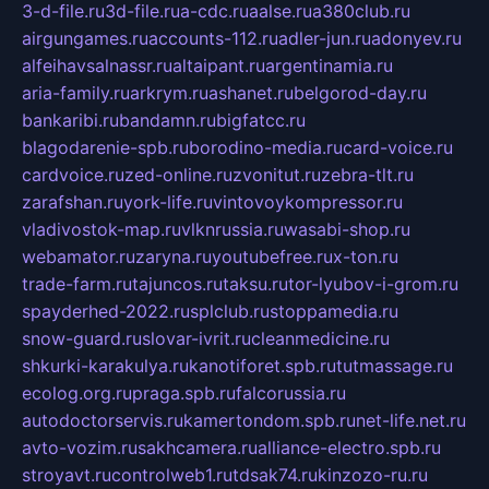
3-d-file.ru
3d-file.ru
a-cdc.ru
aalse.ru
a380club.ru
airgungames.ru
accounts-112.ru
adler-jun.ru
adonyev.ru
alfeihavsalnassr.ru
altaipant.ru
argentinamia.ru
aria-family.ru
arkrym.ru
ashanet.ru
belgorod-day.ru
bankaribi.ru
bandamn.ru
bigfatcc.ru
blagodarenie-spb.ru
borodino-media.ru
card-voice.ru
cardvoice.ru
zed-online.ru
zvonitut.ru
zebra-tlt.ru
zarafshan.ru
york-life.ru
vintovoykompressor.ru
vladivostok-map.ru
vlknrussia.ru
wasabi-shop.ru
webamator.ru
zaryna.ru
youtubefree.ru
x-ton.ru
trade-farm.ru
tajuncos.ru
taksu.ru
tor-lyubov-i-grom.ru
spayderhed-2022.ru
splclub.ru
stoppamedia.ru
snow-guard.ru
slovar-ivrit.ru
cleanmedicine.ru
shkurki-karakulya.ru
kanotiforet.spb.ru
tutmassage.ru
ecolog.org.ru
praga.spb.ru
falcorussia.ru
autodoctorservis.ru
kamertondom.spb.ru
net-life.net.ru
avto-vozim.ru
sakhcamera.ru
alliance-electro.spb.ru
stroyavt.ru
controlweb1.ru
tdsak74.ru
kinzozo-ru.ru