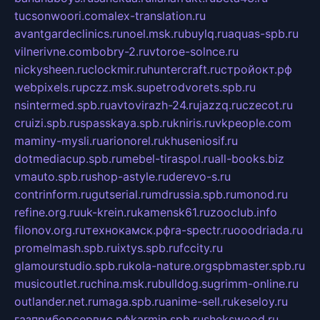
tucsonwoori.com
alex-translation.ru
avantgardeclinics.ru
noel.msk.ru
buylq.ru
aquas-spb.ru
vilnerivne.com
bobry-2.ru
vtoroe-solnce.ru
nickysheen.ru
clockmir.ru
huntercraft.ru
стройокт.рф
webpixels.ru
pczz.msk.su
petrodvorets.spb.ru
nsintermed.spb.ru
avtovirazh-24.ru
jazzq.ru
czecot.ru
cruizi.spb.ru
spasskaya.spb.ru
kniris.ru
vkpeople.com
maminy-mysli.ru
arionorel.ru
khuseniosif.ru
dotmediacup.spb.ru
mebel-tiraspol.ru
all-books.biz
vmauto.spb.ru
shop-astyle.ru
derevo-s.ru
contrinform.ru
gutserial.ru
mdrussia.spb.ru
monod.ru
refine.org.ru
uk-krein.ru
kamensk61.ru
zooclub.info
filonov.org.ru
технокамск.рф
ra-spectr.ru
ooodriada.ru
promelmash.spb.ru
ixtys.spb.ru
fccity.ru
glamourstudio.spb.ru
kola-nature.org
spbmaster.spb.ru
musicoutlet.ru
china.msk.ru
bulldog.su
grimm-online.ru
outlander.net.ru
maga.spb.ru
anime-sell.ru
keseloy.ru
газприборсервис.рф
karmin.spb.ru
shekswood.ru