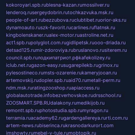
kokoroyari.spb.ru
blesna-kazan.ru
mossilver.ru
lenderoq.ru
sergeydobrin.ru
tochkazvuka.msk.ru
people-of-art.ru
bezzubova.ru
clubtibet.ru
orior-aks.ru
dynamoauto.ru
szk-favorit.ru
carlines.ru
flatnsk.ru
kingbolenskaner.ru
alex-motor.ru
astroline.net.ru
act1.spb.ru
polyglot.com.ru
gidlipetsk.ru
ooo-driada.ru
detsad125.ru
mir-zdoroviya.ru
bruslanovo.ru
siterem.ru
council.spb.ru
лодкипатриот.рф
kafekolizey.ru
iclub.net.ru
gazon-easy.ru
sugarepilekb.ru
grinox.ru
pylesostineco.ru
msts-ozarenie.ru
kameryjooan.ru
artemovskij.ru
dopler.spb.ru
aid70.ru
metall-perm.ru
ndm.msk.ru
ratingzooshop.ru
apiaccess.ru
globalautotrade.info
bezverhovskoe.ru
drsschool.ru
ZOOSMART.SPB.RU
dalakony.ru
medikijob.ru
remontt.spb.ru
photostudia.spb.ru
myragon.ru
terramia.ru
academy62.ru
gardengallereya.ru
rti.com.ru
artem-news.ru
biserinca.ru
krasnodarkurort.com
imshowtv.ru
mebel-v-tule.ru
mobtopik.ru