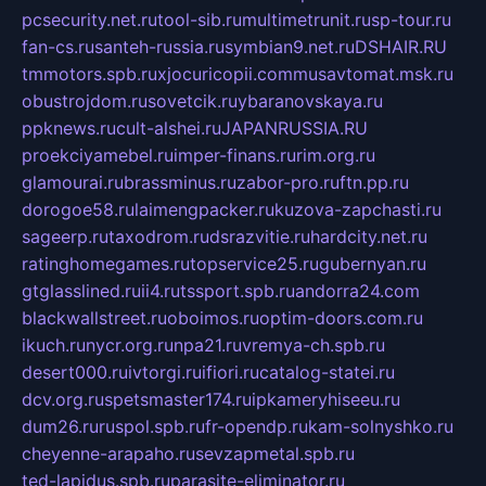
pcsecurity.net.ru
tool-sib.ru
multimetrunit.ru
sp-tour.ru
fan-cs.ru
santeh-russia.ru
symbian9.net.ru
DSHAIR.RU
tmmotors.spb.ru
xjocuricopii.com
musavtomat.msk.ru
obustrojdom.ru
sovetcik.ru
ybaranovskaya.ru
ppknews.ru
cult-alshei.ru
JAPANRUSSIA.RU
proekciyamebel.ru
imper-finans.ru
rim.org.ru
glamourai.ru
brassminus.ru
zabor-pro.ru
ftn.pp.ru
dorogoe58.ru
laimengpacker.ru
kuzova-zapchasti.ru
sageerp.ru
taxodrom.ru
dsrazvitie.ru
hardcity.net.ru
ratinghomegames.ru
topservice25.ru
gubernyan.ru
gtglasslined.ru
ii4.ru
tssport.spb.ru
andorra24.com
blackwallstreet.ru
oboimos.ru
optim-doors.com.ru
ikuch.ru
nycr.org.ru
npa21.ru
vremya-ch.spb.ru
desert000.ru
ivtorgi.ru
ifiori.ru
catalog-statei.ru
dcv.org.ru
spetsmaster174.ru
ipkameryhiseeu.ru
dum26.ru
ruspol.spb.ru
fr-opendp.ru
kam-solnyshko.ru
cheyenne-arapaho.ru
sevzapmetal.spb.ru
ted-lapidus.spb.ru
parasite-eliminator.ru