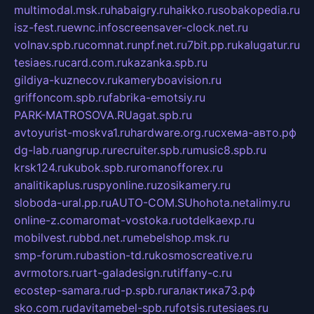
multimodal.msk.ru
habaigry.ru
haikko.ru
sobakopedia.ru
isz-fest.ru
ewnc.info
screensaver-clock.net.ru
volnav.spb.ru
comnat.ru
npf.net.ru
7bit.pp.ru
kalugatur.ru
tesiaes.ru
card.com.ru
kazanka.spb.ru
gildiya-kuznecov.ru
kameryboavision.ru
griffoncom.spb.ru
fabrika-emotsiy.ru
PARK-MATROSOVA.RU
agat.spb.ru
avtoyurist-moskva1.ru
hardware.org.ru
схема-авто.рф
dg-lab.ru
angrup.ru
recruiter.spb.ru
music8.spb.ru
krsk124.ru
kubok.spb.ru
romanofforex.ru
analitikaplus.ru
spyonline.ru
zosikamery.ru
sloboda-ural.pp.ru
AUTO-COM.SU
hohota.net
alimy.ru
online-z.com
aromat-vostoka.ru
otdelkaexp.ru
mobilvest.ru
bbd.net.ru
mebelshop.msk.ru
smp-forum.ru
bastion-td.ru
kosmoscreative.ru
avrmotors.ru
art-galadesign.ru
tiffany-c.ru
ecostep-samara.ru
d-p.spb.ru
галактика73.рф
sko.com.ru
davitamebel-spb.ru
fotsis.ru
tesiaes.ru