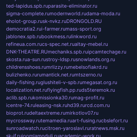
ted-lapidus.spb.ru
parasite-eliminator.ru
sigma-complete.ru
modernworld.ru
dama-moda.ru
eholot-group.ru
sk-nvkz.ru
DRONGOLD.RU
democratia2.ru
i-farmer.ru
mass-sport.org
jablonex.spb.ru
bookmess.ru
linkword.ru
refineua.com.ru
cs-spec.net.ru
altay-mebel.ru
DNK-THEATRE.RU
mechaniks.spb.ru
ipcamtechage.ru
skosta.ru
a-sun.ru
stroy-ldsp.ru
snowlands.org.ru
childrensshoes.ru
mrlizzy.ru
mebelsofiakrd.ru
bulizhenko.ru
rumantick.net.ru
mtszerno.ru
daily-fishing.ru
glushiteli-v-spb.ru
megasat.org.ru
localization.net.ru
flyingfish.pp.ru
ds5teremok.ru
aclib.spb.ru
komissionka30.ru
mag-profit.ru
icentre-74.ru
leasing-nsk.ru
hd39.ru
rcd.com.ru
bioprot.ru
deltaextreme.ru
mirkotlov07.ru
mycrossway.ru
temamedia.ru
art-fusing.ru
cbslefort.ru
sunroadwatch.ru
citroen-yaroslavl.ru
ratnews.msk.ru
sk-if.ru
joomlamoduli.ru
academic-work.ru