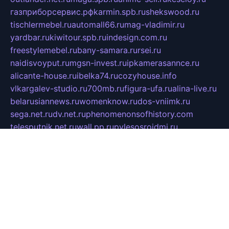
газприборсервис.рф
karmin.spb.ru
shekswood.ru
tischlermebel.ru
automall66.ru
mag-vladimir.ru
yardbar.ru
kiwitour.spb.ru
indesign.com.ru
freestylemebel.ru
bany-samara.ru
rsei.ru
naidisvoyput.ru
mgsn-invest.ru
ipkamerasannce.ru
alicante-house.ru
ibelka74.ru
cozyhouse.info
vlkargalev-studio.ru
700mb.ru
figura-ufa.ru
alina-live.ru
belarusiannews.ru
womenknow.ru
dos-vniimk.ru
sega.net.ru
dv.net.ru
phenomenonsofhistory.com
telesputnik.net.ru
wall.pp.ru
pylesosroidmi.ru
gtc-clan.ru
cligs.ru
bibikazap.ru
popova.org.ru
netwhistler.spb.ru
bellvil.ru
bonzon.ru
iss-vladik.ru
defiparis.net.ru
las-gryzas.ru
amku.ru
electednews.spb.ru
feather.org.ru
spar72.ru
tankiigri.ru
dominus.com.ru
ibtree.ru
sanykool.pp.ru
unixlib.org.ru
menatep.spb.ru
gartenterrassen.ru
printeka.ru
skvozilka.com.ru
parkovka-pub.ru
lovemobi.ru
art-ru.ru
emulatorz.com.ru
alucomp.com.ru
tatforum.com.ru