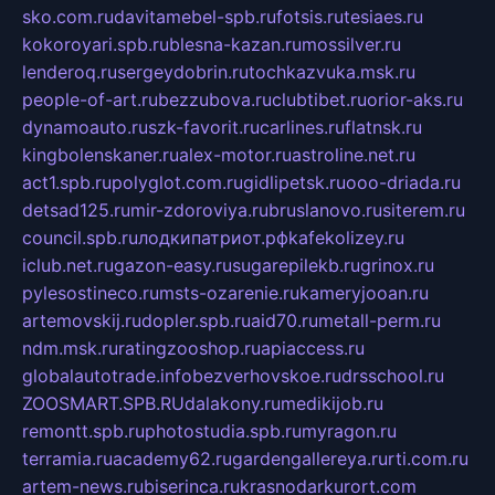
sko.com.ru
davitamebel-spb.ru
fotsis.ru
tesiaes.ru
kokoroyari.spb.ru
blesna-kazan.ru
mossilver.ru
lenderoq.ru
sergeydobrin.ru
tochkazvuka.msk.ru
people-of-art.ru
bezzubova.ru
clubtibet.ru
orior-aks.ru
dynamoauto.ru
szk-favorit.ru
carlines.ru
flatnsk.ru
kingbolenskaner.ru
alex-motor.ru
astroline.net.ru
act1.spb.ru
polyglot.com.ru
gidlipetsk.ru
ooo-driada.ru
detsad125.ru
mir-zdoroviya.ru
bruslanovo.ru
siterem.ru
council.spb.ru
лодкипатриот.рф
kafekolizey.ru
iclub.net.ru
gazon-easy.ru
sugarepilekb.ru
grinox.ru
pylesostineco.ru
msts-ozarenie.ru
kameryjooan.ru
artemovskij.ru
dopler.spb.ru
aid70.ru
metall-perm.ru
ndm.msk.ru
ratingzooshop.ru
apiaccess.ru
globalautotrade.info
bezverhovskoe.ru
drsschool.ru
ZOOSMART.SPB.RU
dalakony.ru
medikijob.ru
remontt.spb.ru
photostudia.spb.ru
myragon.ru
terramia.ru
academy62.ru
gardengallereya.ru
rti.com.ru
artem-news.ru
biserinca.ru
krasnodarkurort.com