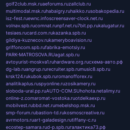
golf2club.msk.ru
aeforums.ru
zallclub.ru
multimodal.msk.ru
habaigry.ru
haikko.ru
sobakopedia.ru
isz-fest.ru
ewnc.info
screensaver-clock.net.ru
volnav.spb.ru
comnat.ru
npf.net.ru
7bit.pp.ru
kalugatur.ru
tesiaes.ru
card.com.ru
kazanka.spb.ru
gildiya-kuznecov.ru
kameryboavision.ru
griffoncom.spb.ru
fabrika-emotsiy.ru
PARK-MATROSOVA.RU
agat.spb.ru
avtoyurist-moskva1.ru
hardware.org.ru
схема-авто.рф
dg-lab.ru
angrup.ru
recruiter.spb.ru
music8.spb.ru
krsk124.ru
kubok.spb.ru
romanofforex.ru
analitikaplus.ru
spyonline.ru
zosikamery.ru
sloboda-ural.pp.ru
AUTO-COM.SU
hohota.net
alimy.ru
online-z.com
aromat-vostoka.ru
otdelkaexp.ru
mobilvest.ru
bbd.net.ru
mebelshop.msk.ru
smp-forum.ru
bastion-td.ru
kosmoscreative.ru
avrmotors.ru
art-galadesign.ru
tiffany-c.ru
ecostep-samara.ru
d-p.spb.ru
галактика73.рф