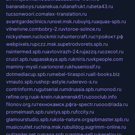
bananaboys.ru
sanekua.ru
lianafrukt.ru
beta43.ru
tucsonwoori.com
alex-translation.ru
avantgardeclinics.ru
noel.msk.ru
buylq.ru
aquas-spb.ru
vilnerivne.com
bobry-2.ru
vtoroe-solnce.ru
nickysheen.ru
clockmir.ru
huntercraft.ru
стройокт.рф
webpixels.ru
pczz.msk.su
petrodvorets.spb.ru
nsintermed.spb.ru
avtovirazh-24.ru
jazzq.ru
czecot.ru
cruizi.spb.ru
spasskaya.spb.ru
kniris.ru
vkpeople.com
maminy-mysli.ru
arionorel.ru
khuseniosif.ru
dotmediacup.spb.ru
mebel-tiraspol.ru
all-books.biz
vmauto.spb.ru
shop-astyle.ru
derevo-s.ru
contrinform.ru
gutserial.ru
mdrussia.spb.ru
monod.ru
refine.org.ru
uk-krein.ru
kamensk61.ru
zooclub.info
filonov.org.ru
технокамск.рф
ra-spectr.ru
ooodriada.ru
promelmash.spb.ru
ixtys.spb.ru
fccity.ru
glamourstudio.spb.ru
kola-nature.org
spbmaster.spb.ru
musicoutlet.ru
china.msk.ru
bulldog.su
grimm-online.ru
outlander.net.ru
maga.spb.ru
anime-sell.ru
keseloy.ru