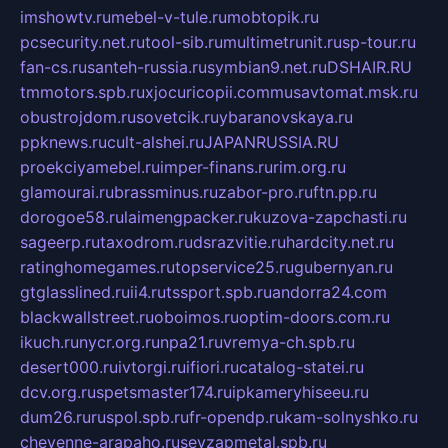
imshowtv.ru
mebel-v-tule.ru
mobtopik.ru
pcsecurity.net.ru
tool-sib.ru
multimetrunit.ru
sp-tour.ru
fan-cs.ru
santeh-russia.ru
symbian9.net.ru
DSHAIR.RU
tmmotors.spb.ru
xjocuricopii.com
musavtomat.msk.ru
obustrojdom.ru
sovetcik.ru
ybaranovskaya.ru
ppknews.ru
cult-alshei.ru
JAPANRUSSIA.RU
proekciyamebel.ru
imper-finans.ru
rim.org.ru
glamourai.ru
brassminus.ru
zabor-pro.ru
ftn.pp.ru
dorogoe58.ru
laimengpacker.ru
kuzova-zapchasti.ru
sageerp.ru
taxodrom.ru
dsrazvitie.ru
hardcity.net.ru
ratinghomegames.ru
topservice25.ru
gubernyan.ru
gtglasslined.ru
ii4.ru
tssport.spb.ru
andorra24.com
blackwallstreet.ru
oboimos.ru
optim-doors.com.ru
ikuch.ru
nycr.org.ru
npa21.ru
vremya-ch.spb.ru
desert000.ru
ivtorgi.ru
ifiori.ru
catalog-statei.ru
dcv.org.ru
spetsmaster174.ru
ipkameryhiseeu.ru
dum26.ru
ruspol.spb.ru
fr-opendp.ru
kam-solnyshko.ru
cheyenne-arapaho.ru
sevzapmetal.spb.ru