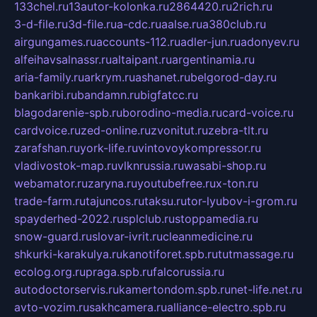
133chel.ru
13autor-kolonka.ru
2864420.ru
2rich.ru
3-d-file.ru
3d-file.ru
a-cdc.ru
aalse.ru
a380club.ru
airgungames.ru
accounts-112.ru
adler-jun.ru
adonyev.ru
alfeihavsalnassr.ru
altaipant.ru
argentinamia.ru
aria-family.ru
arkrym.ru
ashanet.ru
belgorod-day.ru
bankaribi.ru
bandamn.ru
bigfatcc.ru
blagodarenie-spb.ru
borodino-media.ru
card-voice.ru
cardvoice.ru
zed-online.ru
zvonitut.ru
zebra-tlt.ru
zarafshan.ru
york-life.ru
vintovoykompressor.ru
vladivostok-map.ru
vlknrussia.ru
wasabi-shop.ru
webamator.ru
zaryna.ru
youtubefree.ru
x-ton.ru
trade-farm.ru
tajuncos.ru
taksu.ru
tor-lyubov-i-grom.ru
spayderhed-2022.ru
splclub.ru
stoppamedia.ru
snow-guard.ru
slovar-ivrit.ru
cleanmedicine.ru
shkurki-karakulya.ru
kanotiforet.spb.ru
tutmassage.ru
ecolog.org.ru
praga.spb.ru
falcorussia.ru
autodoctorservis.ru
kamertondom.spb.ru
net-life.net.ru
avto-vozim.ru
sakhcamera.ru
alliance-electro.spb.ru