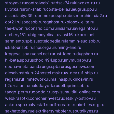
stroyavt.ru
controlweb1.ru
tdsak74.ru
kinzozo-ru.ru
kvotka.ru
iron-snab.ru
costa-bella.ru
eugrus.pp.ru
associaciya39.ru
primexpo.spb.ru
bezmorchin.ru
ia2.ru
cpt21.ru
ispecspb.ru
regahost.ru
kolosok-elita.ru
tae-kwon.ru
consrio.com.ru
insiam.ru
avegainfo.ru
archery161.ru
bigencyclica.ru
vlast16.ru
korru.net
sarmiento.spb.su
extelopedia.ru
lammin-suo.spb.ru
iskatour.spb.ru
snpi.org.ru
running-line.ru
krygeva-spa.ru
chel.net.ru
rust-loco.ru
dugshop.ru
hl-beta.spb.ru
school494.spb.ru
mymubaby.ru
epoha-metalband.ru
ngr.spb.ru
rusgosnews.com
dieselvostok.ru
24hostel.msk.ru
w-dev.ru
f-ship.ru
regsmi.ru
filmnetwork.ru
malinasp.ru
kinosvin.ru
h2o-salon.ru
malutkayork.ru
deltaprim.spb.ru
tango-perm.ru
gooddir.ru
sgv.su
multiki-online.com
webkrasotki.com
cherinvest.ru
detskiy-ostrov.ru
ankou.spb.ru
alvesta1.ru
pdf-creator.ru
nix-files.org.ru
sakhatoday.ru
elektrikersymboler.ru
sputnikyes.ru