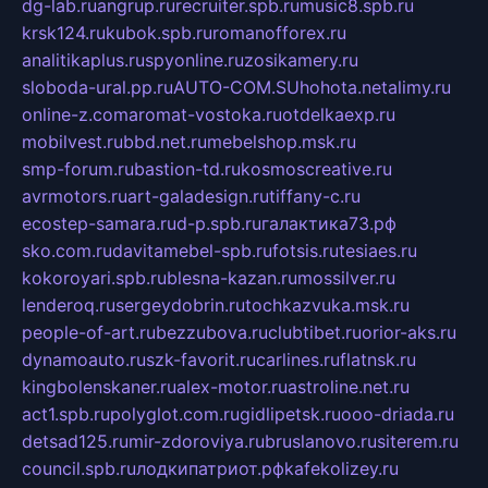
dg-lab.ru
angrup.ru
recruiter.spb.ru
music8.spb.ru
krsk124.ru
kubok.spb.ru
romanofforex.ru
analitikaplus.ru
spyonline.ru
zosikamery.ru
sloboda-ural.pp.ru
AUTO-COM.SU
hohota.net
alimy.ru
online-z.com
aromat-vostoka.ru
otdelkaexp.ru
mobilvest.ru
bbd.net.ru
mebelshop.msk.ru
smp-forum.ru
bastion-td.ru
kosmoscreative.ru
avrmotors.ru
art-galadesign.ru
tiffany-c.ru
ecostep-samara.ru
d-p.spb.ru
галактика73.рф
sko.com.ru
davitamebel-spb.ru
fotsis.ru
tesiaes.ru
kokoroyari.spb.ru
blesna-kazan.ru
mossilver.ru
lenderoq.ru
sergeydobrin.ru
tochkazvuka.msk.ru
people-of-art.ru
bezzubova.ru
clubtibet.ru
orior-aks.ru
dynamoauto.ru
szk-favorit.ru
carlines.ru
flatnsk.ru
kingbolenskaner.ru
alex-motor.ru
astroline.net.ru
act1.spb.ru
polyglot.com.ru
gidlipetsk.ru
ooo-driada.ru
detsad125.ru
mir-zdoroviya.ru
bruslanovo.ru
siterem.ru
council.spb.ru
лодкипатриот.рф
kafekolizey.ru