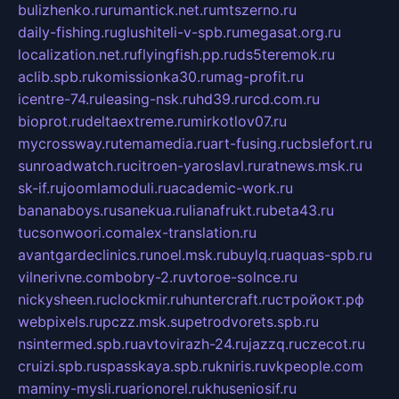
bulizhenko.ru
rumantick.net.ru
mtszerno.ru
daily-fishing.ru
glushiteli-v-spb.ru
megasat.org.ru
localization.net.ru
flyingfish.pp.ru
ds5teremok.ru
aclib.spb.ru
komissionka30.ru
mag-profit.ru
icentre-74.ru
leasing-nsk.ru
hd39.ru
rcd.com.ru
bioprot.ru
deltaextreme.ru
mirkotlov07.ru
mycrossway.ru
temamedia.ru
art-fusing.ru
cbslefort.ru
sunroadwatch.ru
citroen-yaroslavl.ru
ratnews.msk.ru
sk-if.ru
joomlamoduli.ru
academic-work.ru
bananaboys.ru
sanekua.ru
lianafrukt.ru
beta43.ru
tucsonwoori.com
alex-translation.ru
avantgardeclinics.ru
noel.msk.ru
buylq.ru
aquas-spb.ru
vilnerivne.com
bobry-2.ru
vtoroe-solnce.ru
nickysheen.ru
clockmir.ru
huntercraft.ru
стройокт.рф
webpixels.ru
pczz.msk.su
petrodvorets.spb.ru
nsintermed.spb.ru
avtovirazh-24.ru
jazzq.ru
czecot.ru
cruizi.spb.ru
spasskaya.spb.ru
kniris.ru
vkpeople.com
maminy-mysli.ru
arionorel.ru
khuseniosif.ru