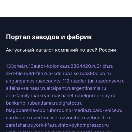
Портал заводов и фабрик
Актуальный каталог компаний по всей России
133chel.ru
13autor-kolonka.ru
2864420.ru
2rich.ru
3-d-file.ru
3d-file.ru
a-cdc.ru
aalse.ru
a380club.ru
airgungames.ru
accounts-112.ru
adler-jun.ru
adonyev.ru
alfeihavsalnassr.ru
altaipant.ru
argentinamia.ru
aria-family.ru
arkrym.ru
ashanet.ru
belgorod-day.ru
bankaribi.ru
bandamn.ru
bigfatcc.ru
blagodarenie-spb.ru
borodino-media.ru
card-voice.ru
cardvoice.ru
zed-online.ru
zvonitut.ru
zebra-tlt.ru
zarafshan.ru
york-life.ru
vintovoykompressor.ru