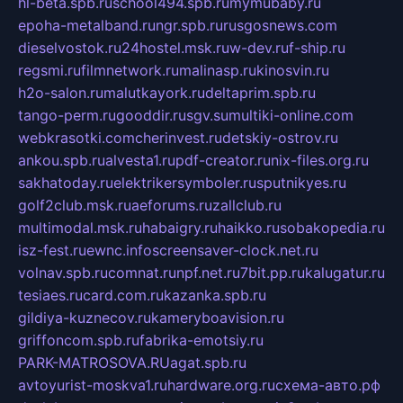
hl-beta.spb.ru
school494.spb.ru
mymubaby.ru
epoha-metalband.ru
ngr.spb.ru
rusgosnews.com
dieselvostok.ru
24hostel.msk.ru
w-dev.ru
f-ship.ru
regsmi.ru
filmnetwork.ru
malinasp.ru
kinosvin.ru
h2o-salon.ru
malutkayork.ru
deltaprim.spb.ru
tango-perm.ru
gooddir.ru
sgv.su
multiki-online.com
webkrasotki.com
cherinvest.ru
detskiy-ostrov.ru
ankou.spb.ru
alvesta1.ru
pdf-creator.ru
nix-files.org.ru
sakhatoday.ru
elektrikersymboler.ru
sputnikyes.ru
golf2club.msk.ru
aeforums.ru
zallclub.ru
multimodal.msk.ru
habaigry.ru
haikko.ru
sobakopedia.ru
isz-fest.ru
ewnc.info
screensaver-clock.net.ru
volnav.spb.ru
comnat.ru
npf.net.ru
7bit.pp.ru
kalugatur.ru
tesiaes.ru
card.com.ru
kazanka.spb.ru
gildiya-kuznecov.ru
kameryboavision.ru
griffoncom.spb.ru
fabrika-emotsiy.ru
PARK-MATROSOVA.RU
agat.spb.ru
avtoyurist-moskva1.ru
hardware.org.ru
схема-авто.рф