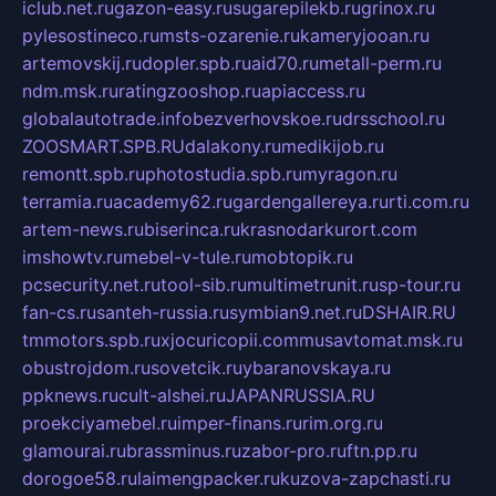
iclub.net.ru
gazon-easy.ru
sugarepilekb.ru
grinox.ru
pylesostineco.ru
msts-ozarenie.ru
kameryjooan.ru
artemovskij.ru
dopler.spb.ru
aid70.ru
metall-perm.ru
ndm.msk.ru
ratingzooshop.ru
apiaccess.ru
globalautotrade.info
bezverhovskoe.ru
drsschool.ru
ZOOSMART.SPB.RU
dalakony.ru
medikijob.ru
remontt.spb.ru
photostudia.spb.ru
myragon.ru
terramia.ru
academy62.ru
gardengallereya.ru
rti.com.ru
artem-news.ru
biserinca.ru
krasnodarkurort.com
imshowtv.ru
mebel-v-tule.ru
mobtopik.ru
pcsecurity.net.ru
tool-sib.ru
multimetrunit.ru
sp-tour.ru
fan-cs.ru
santeh-russia.ru
symbian9.net.ru
DSHAIR.RU
tmmotors.spb.ru
xjocuricopii.com
musavtomat.msk.ru
obustrojdom.ru
sovetcik.ru
ybaranovskaya.ru
ppknews.ru
cult-alshei.ru
JAPANRUSSIA.RU
proekciyamebel.ru
imper-finans.ru
rim.org.ru
glamourai.ru
brassminus.ru
zabor-pro.ru
ftn.pp.ru
dorogoe58.ru
laimengpacker.ru
kuzova-zapchasti.ru