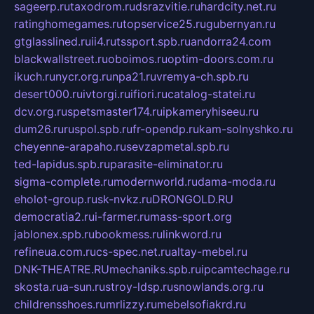
sageerp.ru
taxodrom.ru
dsrazvitie.ru
hardcity.net.ru
ratinghomegames.ru
topservice25.ru
gubernyan.ru
gtglasslined.ru
ii4.ru
tssport.spb.ru
andorra24.com
blackwallstreet.ru
oboimos.ru
optim-doors.com.ru
ikuch.ru
nycr.org.ru
npa21.ru
vremya-ch.spb.ru
desert000.ru
ivtorgi.ru
ifiori.ru
catalog-statei.ru
dcv.org.ru
spetsmaster174.ru
ipkameryhiseeu.ru
dum26.ru
ruspol.spb.ru
fr-opendp.ru
kam-solnyshko.ru
cheyenne-arapaho.ru
sevzapmetal.spb.ru
ted-lapidus.spb.ru
parasite-eliminator.ru
sigma-complete.ru
modernworld.ru
dama-moda.ru
eholot-group.ru
sk-nvkz.ru
DRONGOLD.RU
democratia2.ru
i-farmer.ru
mass-sport.org
jablonex.spb.ru
bookmess.ru
linkword.ru
refineua.com.ru
cs-spec.net.ru
altay-mebel.ru
DNK-THEATRE.RU
mechaniks.spb.ru
ipcamtechage.ru
skosta.ru
a-sun.ru
stroy-ldsp.ru
snowlands.org.ru
childrensshoes.ru
mrlizzy.ru
mebelsofiakrd.ru