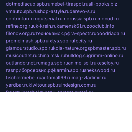
dotmediacup.spb.ru
mebel-tiraspol.ru
all-books.biz
vmauto.spb.ru
shop-astyle.ru
derevo-s.ru
contrinform.ru
gutserial.ru
mdrussia.spb.ru
monod.ru
refine.org.ru
uk-krein.ru
kamensk61.ru
zooclub.info
filonov.org.ru
технокамск.рф
ra-spectr.ru
ooodriada.ru
promelmash.spb.ru
ixtys.spb.ru
fccity.ru
glamourstudio.spb.ru
kola-nature.org
spbmaster.spb.ru
musicoutlet.ru
china.msk.ru
bulldog.su
grimm-online.ru
outlander.net.ru
maga.spb.ru
anime-sell.ru
keseloy.ru
газприборсервис.рф
karmin.spb.ru
shekswood.ru
tischlermebel.ru
automall66.ru
mag-vladimir.ru
yardbar.ru
kiwitour.spb.ru
indesign.com.ru
freestylemebel.ru
bany-samara.ru
rsei.ru
naidisvoyput.ru
mgsn-invest.ru
ipkamerasannce.ru
alicante-house.ru
ibelka74.ru
cozyhouse.info
vlkargalev-studio.ru
700mb.ru
figura-ufa.ru
alina-live.ru
belarusiannews.ru
womenknow.ru
dos-vniimk.ru
sega.net.ru
dv.net.ru
phenomenonsofhistory.com