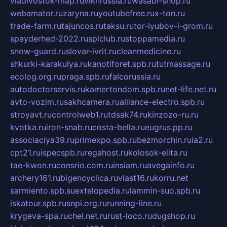
vladivostok-map.ru
vlknrussia.ru
wasabi-shop.ru
webamator.ru
zaryna.ru
youtubefree.ru
x-ton.ru
trade-farm.ru
tajuncos.ru
taksu.ru
tor-lyubov-i-grom.ru
spayderhed-2022.ru
splclub.ru
stoppamedia.ru
snow-guard.ru
slovar-ivrit.ru
cleanmedicine.ru
shkurki-karakulya.ru
kanotiforet.spb.ru
tutmassage.ru
ecolog.org.ru
praga.spb.ru
falcorussia.ru
autodoctorservis.ru
kamertondom.spb.ru
net-life.net.ru
avto-vozim.ru
sakhcamera.ru
alliance-electro.spb.ru
stroyavt.ru
controlweb1.ru
tdsak74.ru
kinzozo-ru.ru
kvotka.ru
iron-snab.ru
costa-bella.ru
eugrus.pp.ru
associaciya39.ru
primexpo.spb.ru
bezmorchin.ru
ia2.ru
cpt21.ru
ispecspb.ru
regahost.ru
kolosok-elita.ru
tae-kwon.ru
consrio.com.ru
insiam.ru
avegainfo.ru
archery161.ru
bigencyclica.ru
vlast16.ru
korru.net
sarmiento.spb.su
extelopedia.ru
lammin-suo.spb.ru
iskatour.spb.ru
snpi.org.ru
running-line.ru
krygeva-spa.ru
chel.net.ru
rust-loco.ru
dugshop.ru