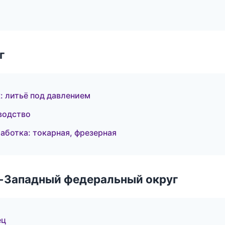
г
 литьё под давлением
водство
ботка: токарная, фрезерная
о-Западный федеральный округ
ец