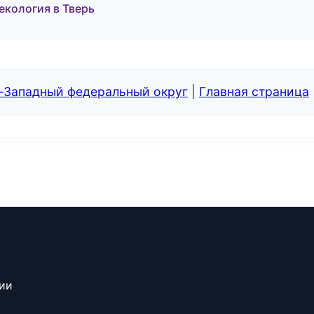
некология в Тверь
о-Западный федеральный округ
|
Главная страница
сии