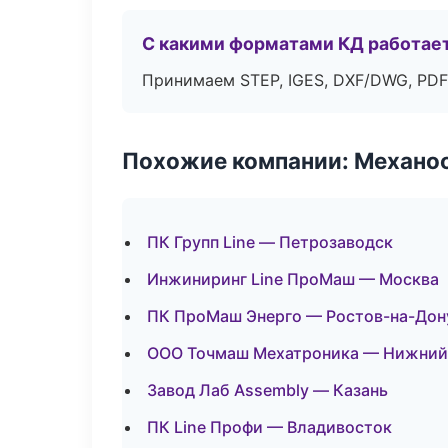
С какими форматами КД работае
Принимаем STEP, IGES, DXF/DWG, PDF
Похожие компании: Механоо
ПК Групп Line — Петрозаводск
Инжиниринг Line ПроМаш — Москва
ПК ПроМаш Энерго — Ростов-на-Дон
ООО Точмаш Мехатроника — Нижний
Завод Лаб Assembly — Казань
ПК Line Профи — Владивосток