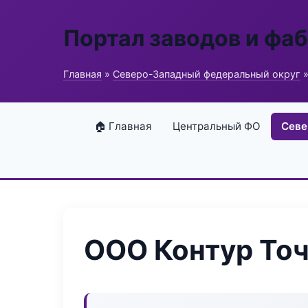
Портал заводов и фа
Главная
»
Северо-Западный федеральный округ
»
🏠 Главная
Центральный ФО
Севе
ООО Контур То