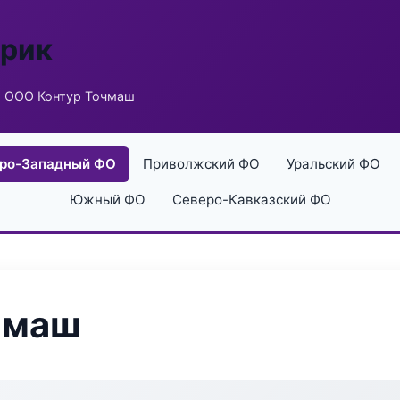
брик
 ООО Контур Точмаш
ро-Западный ФО
Приволжский ФО
Уральский ФО
Южный ФО
Северо-Кавказский ФО
чмаш