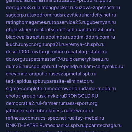
glamourai.ru
brassminus.ru
zabor-pro.ru
ftn.pp.ru
dorogoe58.ru
laimengpacker.ru
kuzova-zapchasti.ru
sageerp.ru
taxodrom.ru
dsrazvitie.ru
hardcity.net.ru
ratinghomegames.ru
topservice25.ru
gubernyan.ru
gtglasslined.ru
ii4.ru
tssport.spb.ru
andorra24.com
blackwallstreet.ru
oboimos.ru
optim-doors.com.ru
ikuch.ru
nycr.org.ru
npa21.ru
vremya-ch.spb.ru
desert000.ru
ivtorgi.ru
ifiori.ru
catalog-statei.ru
dcv.org.ru
spetsmaster174.ru
ipkameryhiseeu.ru
dum26.ru
ruspol.spb.ru
fr-opendp.ru
kam-solnyshko.ru
cheyenne-arapaho.ru
sevzapmetal.spb.ru
ted-lapidus.spb.ru
parasite-eliminator.ru
sigma-complete.ru
modernworld.ru
dama-moda.ru
eholot-group.ru
sk-nvkz.ru
DRONGOLD.RU
democratia2.ru
i-farmer.ru
mass-sport.org
jablonex.spb.ru
bookmess.ru
linkword.ru
refineua.com.ru
cs-spec.net.ru
altay-mebel.ru
DNK-THEATRE.RU
mechaniks.spb.ru
ipcamtechage.ru