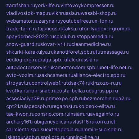
zarafshan.ru
york-life.ru
vintovoykompressor.ru
vladivostok-map.ru
vlknrussia.ru
wasabi-shop.ru
webamator.ru
zaryna.ru
youtubefree.ru
x-ton.ru
trade-farm.ru
tajuncos.ru
taksu.ru
tor-lyubov-i-grom.ru
spayderhed-2022.ru
splclub.ru
stoppamedia.ru
snow-guard.ru
slovar-ivrit.ru
cleanmedicine.ru
shkurki-karakulya.ru
kanotiforet.spb.ru
tutmassage.ru
ecolog.org.ru
praga.spb.ru
falcorussia.ru
autodoctorservis.ru
kamertondom.spb.ru
net-life.net.ru
avto-vozim.ru
sakhcamera.ru
alliance-electro.spb.ru
stroyavt.ru
controlweb1.ru
tdsak74.ru
kinzozo-ru.ru
kvotka.ru
iron-snab.ru
costa-bella.ru
eugrus.pp.ru
associaciya39.ru
primexpo.spb.ru
bezmorchin.ru
ia2.ru
cpt21.ru
ispecspb.ru
regahost.ru
kolosok-elita.ru
tae-kwon.ru
consrio.com.ru
insiam.ru
avegainfo.ru
archery161.ru
bigencyclica.ru
vlast16.ru
korru.net
sarmiento.spb.su
extelopedia.ru
lammin-suo.spb.ru
iskatour.spb.ru
snpi.org.ru
running-line.ru