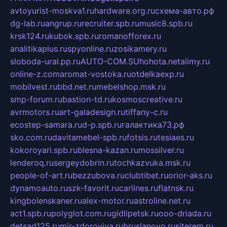
avtoyurist-moskva1.ru
hardware.org.ru
схема-авто.рф
dg-lab.ru
angrup.ru
recruiter.spb.ru
music8.spb.ru
krsk124.ru
kubok.spb.ru
romanofforex.ru
analitikaplus.ru
spyonline.ru
zosikamery.ru
sloboda-ural.pp.ru
AUTO-COM.SU
hohota.net
alimy.ru
online-z.com
aromat-vostoka.ru
otdelkaexp.ru
mobilvest.ru
bbd.net.ru
mebelshop.msk.ru
smp-forum.ru
bastion-td.ru
kosmoscreative.ru
avrmotors.ru
art-galadesign.ru
tiffany-c.ru
ecostep-samara.ru
d-p.spb.ru
галактика73.рф
sko.com.ru
davitamebel-spb.ru
fotsis.ru
tesiaes.ru
kokoroyari.spb.ru
blesna-kazan.ru
mossilver.ru
lenderoq.ru
sergeydobrin.ru
tochkazvuka.msk.ru
people-of-art.ru
bezzubova.ru
clubtibet.ru
orior-aks.ru
dynamoauto.ru
szk-favorit.ru
carlines.ru
flatnsk.ru
kingbolenskaner.ru
alex-motor.ru
astroline.net.ru
act1.spb.ru
polyglot.com.ru
gidlipetsk.ru
ooo-driada.ru
detsad125.ru
mir-zdoroviya.ru
bruslanovo.ru
siterem.ru