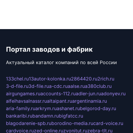
Портал заводов и фабрик
Актуальный каталог компаний по всей России
133chel.ru
13autor-kolonka.ru
2864420.ru
2rich.ru
3-d-file.ru
3d-file.ru
a-cdc.ru
aalse.ru
a380club.ru
airgungames.ru
accounts-112.ru
adler-jun.ru
adonyev.ru
alfeihavsalnassr.ru
altaipant.ru
argentinamia.ru
aria-family.ru
arkrym.ru
ashanet.ru
belgorod-day.ru
bankaribi.ru
bandamn.ru
bigfatcc.ru
blagodarenie-spb.ru
borodino-media.ru
card-voice.ru
cardvoice.ru
zed-online.ru
zvonitut.ru
zebra-tlt.ru