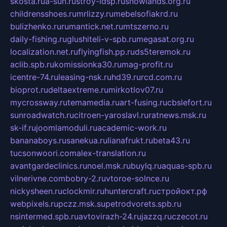
skosta.ru
a-sun.ru
stroy-ldsp.ru
snowlands.org.ru
childrensshoes.ru
mrlizzy.ru
mebelsofiakrd.ru
bulizhenko.ru
rumantick.net.ru
mtszerno.ru
daily-fishing.ru
glushiteli-v-spb.ru
megasat.org.ru
localization.net.ru
flyingfish.pp.ru
ds5teremok.ru
aclib.spb.ru
komissionka30.ru
mag-profit.ru
icentre-74.ru
leasing-nsk.ru
hd39.ru
rcd.com.ru
bioprot.ru
deltaextreme.ru
mirkotlov07.ru
mycrossway.ru
temamedia.ru
art-fusing.ru
cbslefort.ru
sunroadwatch.ru
citroen-yaroslavl.ru
ratnews.msk.ru
sk-if.ru
joomlamoduli.ru
academic-work.ru
bananaboys.ru
sanekua.ru
lianafrukt.ru
beta43.ru
tucsonwoori.com
alex-translation.ru
avantgardeclinics.ru
noel.msk.ru
buylq.ru
aquas-spb.ru
vilnerivne.com
bobry-2.ru
vtoroe-solnce.ru
nickysheen.ru
clockmir.ru
huntercraft.ru
стройокт.рф
webpixels.ru
pczz.msk.su
petrodvorets.spb.ru
nsintermed.spb.ru
avtovirazh-24.ru
jazzq.ru
czecot.ru