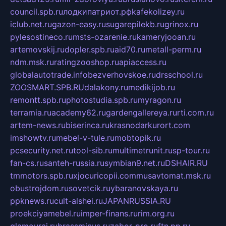
council.spb.ru
лодкипатриот.рф
kafekolizey.ru
iclub.net.ru
gazon-easy.ru
sugarepilekb.ru
grinox.ru
pylesostineco.ru
msts-ozarenie.ru
kameryjooan.ru
artemovskij.ru
dopler.spb.ru
aid70.ru
metall-perm.ru
ndm.msk.ru
ratingzooshop.ru
apiaccess.ru
globalautotrade.info
bezverhovskoe.ru
drsschool.ru
ZOOSMART.SPB.RU
dalakony.ru
medikijob.ru
remontt.spb.ru
photostudia.spb.ru
myragon.ru
terramia.ru
academy62.ru
gardengallereya.ru
rti.com.ru
artem-news.ru
biserinca.ru
krasnodarkurort.com
imshowtv.ru
mebel-v-tule.ru
mobtopik.ru
pcsecurity.net.ru
tool-sib.ru
multimetrunit.ru
sp-tour.ru
fan-cs.ru
santeh-russia.ru
symbian9.net.ru
DSHAIR.RU
tmmotors.spb.ru
xjocuricopii.com
musavtomat.msk.ru
obustrojdom.ru
sovetcik.ru
ybaranovskaya.ru
ppknews.ru
cult-alshei.ru
JAPANRUSSIA.RU
proekciyamebel.ru
imper-finans.ru
rim.org.ru