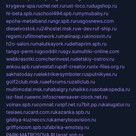
krygeva-spa.ru
chel.net.ru
rust-loco.ru
dugshop.ru
hl-beta.spb.ru
school494.spb.ru
mymubaby.ru
epoha-metalband.ru
ngr.spb.ru
rusgosnews.com
dieselvostok.ru
24hostel.msk.ru
w-dev.ru
f-ship.ru
regsmi.ru
filmnetwork.ru
malinasp.ru
kinosvin.ru
h2o-salon.ru
malutkayork.ru
deltaprim.spb.ru
tango-perm.ru
gooddir.ru
sgv.su
multiki-online.com
webkrasotki.com
cherinvest.ru
detskiy-ostrov.ru
ankou.spb.ru
alvesta1.ru
pdf-creator.ru
nix-files.org.ru
sakhatoday.ru
elektrikersymboler.ru
sputnikyes.ru
golf2club.msk.ru
aeforums.ru
zallclub.ru
multimodal.msk.ru
habaigry.ru
haikko.ru
sobakopedia.ru
isz-fest.ru
ewnc.info
screensaver-clock.net.ru
volnav.spb.ru
comnat.ru
npf.net.ru
7bit.pp.ru
kalugatur.ru
tesiaes.ru
card.com.ru
kazanka.spb.ru
gildiya-kuznecov.ru
kameryboavision.ru
griffoncom.spb.ru
fabrika-emotsiy.ru
PARK-MATROSOVA.RU
agat.spb.ru