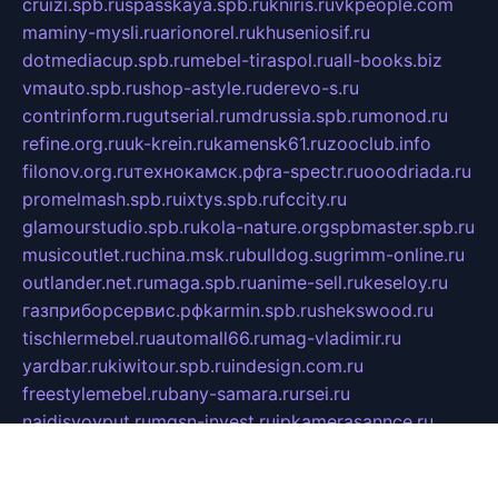
cruizi.spb.ru
spasskaya.spb.ru
kniris.ru
vkpeople.com
maminy-mysli.ru
arionorel.ru
khuseniosif.ru
dotmediacup.spb.ru
mebel-tiraspol.ru
all-books.biz
vmauto.spb.ru
shop-astyle.ru
derevo-s.ru
contrinform.ru
gutserial.ru
mdrussia.spb.ru
monod.ru
refine.org.ru
uk-krein.ru
kamensk61.ru
zooclub.info
filonov.org.ru
технокамск.рф
ra-spectr.ru
ooodriada.ru
promelmash.spb.ru
ixtys.spb.ru
fccity.ru
glamourstudio.spb.ru
kola-nature.org
spbmaster.spb.ru
musicoutlet.ru
china.msk.ru
bulldog.su
grimm-online.ru
outlander.net.ru
maga.spb.ru
anime-sell.ru
keseloy.ru
газприборсервис.рф
karmin.spb.ru
shekswood.ru
tischlermebel.ru
automall66.ru
mag-vladimir.ru
yardbar.ru
kiwitour.spb.ru
indesign.com.ru
freestylemebel.ru
bany-samara.ru
rsei.ru
naidisvoyput.ru
mgsn-invest.ru
ipkamerasannce.ru
alicante-house.ru
ibelka74.ru
cozyhouse.info
vlkargalev-studio.ru
700mb.ru
figura-ufa.ru
alina-live.ru