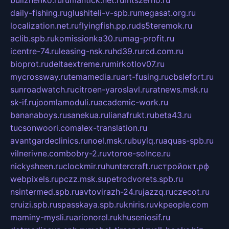
bulizhenko.ru
rumantick.net.ru
mtszerno.ru
daily-fishing.ru
glushiteli-v-spb.ru
megasat.org.ru
localization.net.ru
flyingfish.pp.ru
ds5teremok.ru
aclib.spb.ru
komissionka30.ru
mag-profit.ru
icentre-74.ru
leasing-nsk.ru
hd39.ru
rcd.com.ru
bioprot.ru
deltaextreme.ru
mirkotlov07.ru
mycrossway.ru
temamedia.ru
art-fusing.ru
cbslefort.ru
sunroadwatch.ru
citroen-yaroslavl.ru
ratnews.msk.ru
sk-if.ru
joomlamoduli.ru
academic-work.ru
bananaboys.ru
sanekua.ru
lianafrukt.ru
beta43.ru
tucsonwoori.com
alex-translation.ru
avantgardeclinics.ru
noel.msk.ru
buylq.ru
aquas-spb.ru
vilnerivne.com
bobry-2.ru
vtoroe-solnce.ru
nickysheen.ru
clockmir.ru
huntercraft.ru
стройокт.рф
webpixels.ru
pczz.msk.su
petrodvorets.spb.ru
nsintermed.spb.ru
avtovirazh-24.ru
jazzq.ru
czecot.ru
cruizi.spb.ru
spasskaya.spb.ru
kniris.ru
vkpeople.com
maminy-mysli.ru
arionorel.ru
khuseniosif.ru