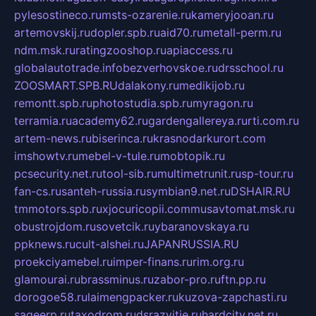
pylesostineco.ru
msts-ozarenie.ru
kameryjooan.ru
artemovskij.ru
dopler.spb.ru
aid70.ru
metall-perm.ru
ndm.msk.ru
ratingzooshop.ru
apiaccess.ru
globalautotrade.info
bezverhovskoe.ru
drsschool.ru
ZOOSMART.SPB.RU
dalakony.ru
medikijob.ru
remontt.spb.ru
photostudia.spb.ru
myragon.ru
terramia.ru
academy62.ru
gardengallereya.ru
rti.com.ru
artem-news.ru
biserinca.ru
krasnodarkurort.com
imshowtv.ru
mebel-v-tule.ru
mobtopik.ru
pcsecurity.net.ru
tool-sib.ru
multimetrunit.ru
sp-tour.ru
fan-cs.ru
santeh-russia.ru
symbian9.net.ru
DSHAIR.RU
tmmotors.spb.ru
xjocuricopii.com
musavtomat.msk.ru
obustrojdom.ru
sovetcik.ru
ybaranovskaya.ru
ppknews.ru
cult-alshei.ru
JAPANRUSSIA.RU
proekciyamebel.ru
imper-finans.ru
rim.org.ru
glamourai.ru
brassminus.ru
zabor-pro.ru
ftn.pp.ru
dorogoe58.ru
laimengpacker.ru
kuzova-zapchasti.ru
sageerp.ru
taxodrom.ru
dsrazvitie.ru
hardcity.net.ru