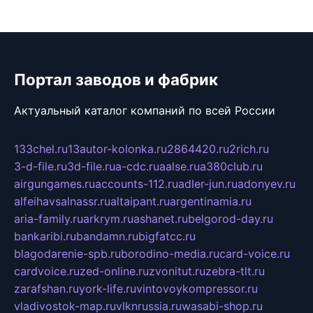
Портал заводов и фабрик
Актуальный каталог компаний по всей России
133chel.ru
13autor-kolonka.ru
2864420.ru
2rich.ru
3-d-file.ru
3d-file.ru
a-cdc.ru
aalse.ru
a380club.ru
airgungames.ru
accounts-112.ru
adler-jun.ru
adonyev.ru
alfeihavsalnassr.ru
altaipant.ru
argentinamia.ru
aria-family.ru
arkrym.ru
ashanet.ru
belgorod-day.ru
bankaribi.ru
bandamn.ru
bigfatcc.ru
blagodarenie-spb.ru
borodino-media.ru
card-voice.ru
cardvoice.ru
zed-online.ru
zvonitut.ru
zebra-tlt.ru
zarafshan.ru
york-life.ru
vintovoykompressor.ru
vladivostok-map.ru
vlknrussia.ru
wasabi-shop.ru