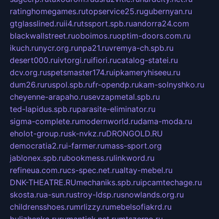
ratinghomegames.ru
topservice25.ru
gubernyan.ru
gtglasslined.ru
ii4.ru
tssport.spb.ru
andorra24.com
blackwallstreet.ru
oboimos.ru
optim-doors.com.ru
ikuch.ru
nycr.org.ru
npa21.ru
vremya-ch.spb.ru
desert000.ru
ivtorgi.ru
ifiori.ru
catalog-statei.ru
dcv.org.ru
spetsmaster174.ru
ipkameryhiseeu.ru
dum26.ru
ruspol.spb.ru
fr-opendp.ru
kam-solnyshko.ru
cheyenne-arapaho.ru
sevzapmetal.spb.ru
ted-lapidus.spb.ru
parasite-eliminator.ru
sigma-complete.ru
modernworld.ru
dama-moda.ru
eholot-group.ru
sk-nvkz.ru
DRONGOLD.RU
democratia2.ru
i-farmer.ru
mass-sport.org
jablonex.spb.ru
bookmess.ru
linkword.ru
refineua.com.ru
cs-spec.net.ru
altay-mebel.ru
DNK-THEATRE.RU
mechaniks.spb.ru
ipcamtechage.ru
skosta.ru
a-sun.ru
stroy-ldsp.ru
snowlands.org.ru
childrensshoes.ru
mrlizzy.ru
mebelsofiakrd.ru