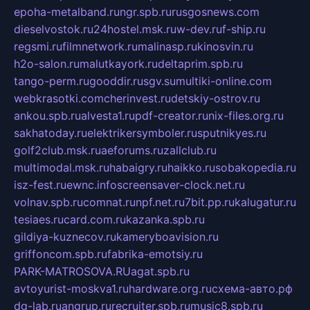
epoha-metalband.ru
ngr.spb.ru
rusgosnews.com
dieselvostok.ru
24hostel.msk.ru
w-dev.ru
f-ship.ru
regsmi.ru
filmnetwork.ru
malinasp.ru
kinosvin.ru
h2o-salon.ru
malutkayork.ru
deltaprim.spb.ru
tango-perm.ru
gooddir.ru
sgv.su
multiki-online.com
webkrasotki.com
cherinvest.ru
detskiy-ostrov.ru
ankou.spb.ru
alvesta1.ru
pdf-creator.ru
nix-files.org.ru
sakhatoday.ru
elektrikersymboler.ru
sputnikyes.ru
golf2club.msk.ru
aeforums.ru
zallclub.ru
multimodal.msk.ru
habaigry.ru
haikko.ru
sobakopedia.ru
isz-fest.ru
ewnc.info
screensaver-clock.net.ru
volnav.spb.ru
comnat.ru
npf.net.ru
7bit.pp.ru
kalugatur.ru
tesiaes.ru
card.com.ru
kazanka.spb.ru
gildiya-kuznecov.ru
kameryboavision.ru
griffoncom.spb.ru
fabrika-emotsiy.ru
PARK-MATROSOVA.RU
agat.spb.ru
avtoyurist-moskva1.ru
hardware.org.ru
схема-авто.рф
dg-lab.ru
angrup.ru
recruiter.spb.ru
music8.spb.ru