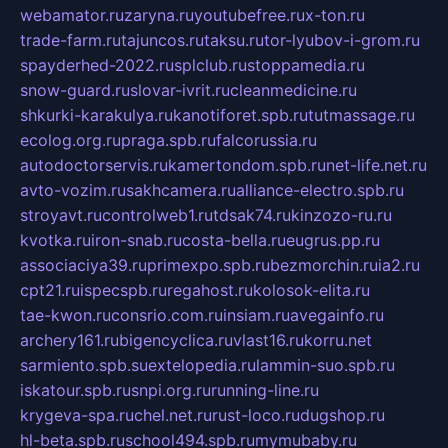
webamator.ru
zaryna.ru
youtubefree.ru
x-ton.ru
trade-farm.ru
tajuncos.ru
taksu.ru
tor-lyubov-i-grom.ru
spayderhed-2022.ru
splclub.ru
stoppamedia.ru
snow-guard.ru
slovar-ivrit.ru
cleanmedicine.ru
shkurki-karakulya.ru
kanotiforet.spb.ru
tutmassage.ru
ecolog.org.ru
praga.spb.ru
falcorussia.ru
autodoctorservis.ru
kamertondom.spb.ru
net-life.net.ru
avto-vozim.ru
sakhcamera.ru
alliance-electro.spb.ru
stroyavt.ru
controlweb1.ru
tdsak74.ru
kinzozo-ru.ru
kvotka.ru
iron-snab.ru
costa-bella.ru
eugrus.pp.ru
associaciya39.ru
primexpo.spb.ru
bezmorchin.ru
ia2.ru
cpt21.ru
ispecspb.ru
regahost.ru
kolosok-elita.ru
tae-kwon.ru
consrio.com.ru
insiam.ru
avegainfo.ru
archery161.ru
bigencyclica.ru
vlast16.ru
korru.net
sarmiento.spb.su
extelopedia.ru
lammin-suo.spb.ru
iskatour.spb.ru
snpi.org.ru
running-line.ru
krygeva-spa.ru
chel.net.ru
rust-loco.ru
dugshop.ru
hl-beta.spb.ru
school494.spb.ru
mymubaby.ru