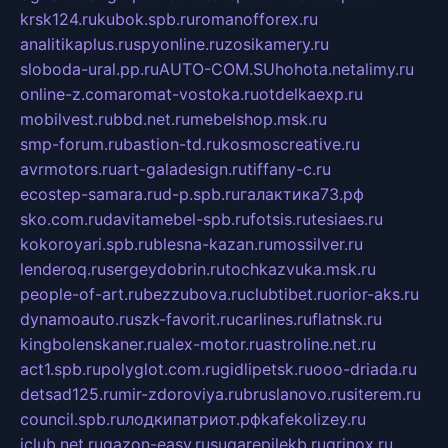
krsk124.ru
kubok.spb.ru
romanofforex.ru
analitikaplus.ru
spyonline.ru
zosikamery.ru
sloboda-ural.pp.ru
AUTO-COM.SU
hohota.net
alimy.ru
online-z.com
aromat-vostoka.ru
otdelkaexp.ru
mobilvest.ru
bbd.net.ru
mebelshop.msk.ru
smp-forum.ru
bastion-td.ru
kosmoscreative.ru
avrmotors.ru
art-galadesign.ru
tiffany-c.ru
ecostep-samara.ru
d-p.spb.ru
галактика73.рф
sko.com.ru
davitamebel-spb.ru
fotsis.ru
tesiaes.ru
kokoroyari.spb.ru
blesna-kazan.ru
mossilver.ru
lenderoq.ru
sergeydobrin.ru
tochkazvuka.msk.ru
people-of-art.ru
bezzubova.ru
clubtibet.ru
orior-aks.ru
dynamoauto.ru
szk-favorit.ru
carlines.ru
flatnsk.ru
kingbolenskaner.ru
alex-motor.ru
astroline.net.ru
act1.spb.ru
polyglot.com.ru
gidlipetsk.ru
ooo-driada.ru
detsad125.ru
mir-zdoroviya.ru
bruslanovo.ru
siterem.ru
council.spb.ru
лодкипатриот.рф
kafekolizey.ru
iclub.net.ru
gazon-easy.ru
sugarepilekb.ru
grinox.ru