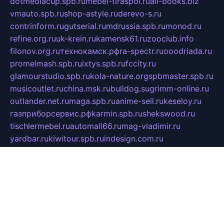
dotmediacup.spb.ru
mebel-tiraspol.ru
all-books.biz
vmauto.spb.ru
shop-astyle.ru
derevo-s.ru
contrinform.ru
gutserial.ru
mdrussia.spb.ru
monod.ru
refine.org.ru
uk-krein.ru
kamensk61.ru
zooclub.info
filonov.org.ru
технокамск.рф
ra-spectr.ru
ooodriada.ru
promelmash.spb.ru
ixtys.spb.ru
fccity.ru
glamourstudio.spb.ru
kola-nature.org
spbmaster.spb.ru
musicoutlet.ru
china.msk.ru
bulldog.su
grimm-online.ru
outlander.net.ru
maga.spb.ru
anime-sell.ru
keseloy.ru
газприборсервис.рф
karmin.spb.ru
shekswood.ru
tischlermebel.ru
automall66.ru
mag-vladimir.ru
yardbar.ru
kiwitour.spb.ru
indesign.com.ru
freestylemebel.ru
bany-samara.ru
rsei.ru
naidisvoyput.ru
mgsn-invest.ru
ipkamerasannce.ru
alicante-house.ru
ibelka74.ru
cozyhouse.info
vlkargalev-studio.ru
700mb.ru
figura-ufa.ru
alina-live.ru
belarusiannews.ru
womenknow.ru
dos-vniimk.ru
sega.net.ru
dv.net.ru
phenomenonsofhistory.com