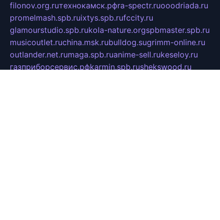
filonov.org.ru
технокамск.рф
ra-spectr.ru
ooodriada.ru
promelmash.spb.ru
ixtys.spb.ru
fccity.ru
glamourstudio.spb.ru
kola-nature.org
spbmaster.spb.ru
musicoutlet.ru
china.msk.ru
bulldog.su
grimm-online.ru
outlander.net.ru
maga.spb.ru
anime-sell.ru
keseloy.ru
газприборсервис.рф
karmin.spb.ru
shekswood.ru
tischlermebel.ru
automall66.ru
mag-vladimir.ru
yardbar.ru
kiwitour.spb.ru
indesign.com.ru
freestylemebel.ru
bany-samara.ru
rsei.ru
naidisvoyput.ru
mgsn-invest.ru
ipkamerasannce.ru
alicante-house.ru
ibelka74.ru
cozyhouse.info
vlkargalev-studio.ru
700mb.ru
figura-ufa.ru
alina-live.ru
belarusiannews.ru
womenknow.ru
dos-vniimk.ru
sega.net.ru
dv.net.ru
phenomenonsofhistory.com
telesputnik.net.ru
wall.pp.ru
pylesosroidmi.ru
gtc-clan.ru
cligs.ru
bibikazap.ru
popova.org.ru
netwhistler.spb.ru
bellvil.ru
bonzon.ru
iss-vladik.ru
defiparis.net.ru
las-gryzas.ru
amku.ru