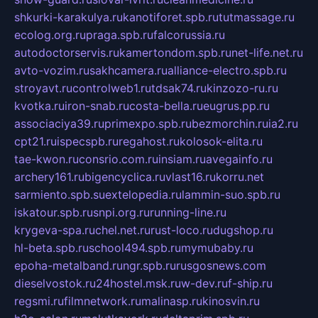
shkurki-karakulya.ru
kanotiforet.spb.ru
tutmassage.ru
ecolog.org.ru
praga.spb.ru
falcorussia.ru
autodoctorservis.ru
kamertondom.spb.ru
net-life.net.ru
avto-vozim.ru
sakhcamera.ru
alliance-electro.spb.ru
stroyavt.ru
controlweb1.ru
tdsak74.ru
kinzozo-ru.ru
kvotka.ru
iron-snab.ru
costa-bella.ru
eugrus.pp.ru
associaciya39.ru
primexpo.spb.ru
bezmorchin.ru
ia2.ru
cpt21.ru
ispecspb.ru
regahost.ru
kolosok-elita.ru
tae-kwon.ru
consrio.com.ru
insiam.ru
avegainfo.ru
archery161.ru
bigencyclica.ru
vlast16.ru
korru.net
sarmiento.spb.su
extelopedia.ru
lammin-suo.spb.ru
iskatour.spb.ru
snpi.org.ru
running-line.ru
krygeva-spa.ru
chel.net.ru
rust-loco.ru
dugshop.ru
hl-beta.spb.ru
school494.spb.ru
mymubaby.ru
epoha-metalband.ru
ngr.spb.ru
rusgosnews.com
dieselvostok.ru
24hostel.msk.ru
w-dev.ru
f-ship.ru
regsmi.ru
filmnetwork.ru
malinasp.ru
kinosvin.ru