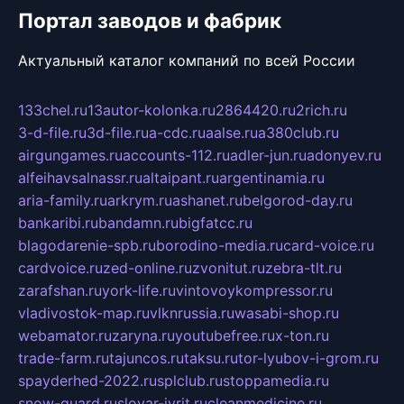
Портал заводов и фабрик
Актуальный каталог компаний по всей России
133chel.ru
13autor-kolonka.ru
2864420.ru
2rich.ru
3-d-file.ru
3d-file.ru
a-cdc.ru
aalse.ru
a380club.ru
airgungames.ru
accounts-112.ru
adler-jun.ru
adonyev.ru
alfeihavsalnassr.ru
altaipant.ru
argentinamia.ru
aria-family.ru
arkrym.ru
ashanet.ru
belgorod-day.ru
bankaribi.ru
bandamn.ru
bigfatcc.ru
blagodarenie-spb.ru
borodino-media.ru
card-voice.ru
cardvoice.ru
zed-online.ru
zvonitut.ru
zebra-tlt.ru
zarafshan.ru
york-life.ru
vintovoykompressor.ru
vladivostok-map.ru
vlknrussia.ru
wasabi-shop.ru
webamator.ru
zaryna.ru
youtubefree.ru
x-ton.ru
trade-farm.ru
tajuncos.ru
taksu.ru
tor-lyubov-i-grom.ru
spayderhed-2022.ru
splclub.ru
stoppamedia.ru
snow-guard.ru
slovar-ivrit.ru
cleanmedicine.ru