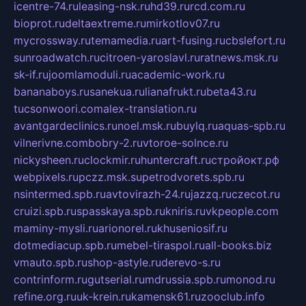
icentre-74.ru
leasing-nsk.ru
hd39.ru
rcd.com.ru
bioprot.ru
deltaextreme.ru
mirkotlov07.ru
mycrossway.ru
temamedia.ru
art-fusing.ru
cbslefort.ru
sunroadwatch.ru
citroen-yaroslavl.ru
ratnews.msk.ru
sk-if.ru
joomlamoduli.ru
academic-work.ru
bananaboys.ru
sanekua.ru
lianafrukt.ru
beta43.ru
tucsonwoori.com
alex-translation.ru
avantgardeclinics.ru
noel.msk.ru
buylq.ru
aquas-spb.ru
vilnerivne.com
bobry-2.ru
vtoroe-solnce.ru
nickysheen.ru
clockmir.ru
huntercraft.ru
стройокт.рф
webpixels.ru
pczz.msk.su
petrodvorets.spb.ru
nsintermed.spb.ru
avtovirazh-24.ru
jazzq.ru
czecot.ru
cruizi.spb.ru
spasskaya.spb.ru
kniris.ru
vkpeople.com
maminy-mysli.ru
arionorel.ru
khuseniosif.ru
dotmediacup.spb.ru
mebel-tiraspol.ru
all-books.biz
vmauto.spb.ru
shop-astyle.ru
derevo-s.ru
contrinform.ru
gutserial.ru
mdrussia.spb.ru
monod.ru
refine.org.ru
uk-krein.ru
kamensk61.ru
zooclub.info