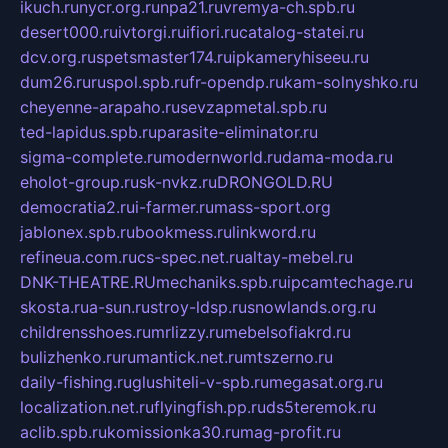
ikuch.ru
nycr.org.ru
npa21.ru
vremya-ch.spb.ru
desert000.ru
ivtorgi.ru
ifiori.ru
catalog-statei.ru
dcv.org.ru
spetsmaster174.ru
ipkameryhiseeu.ru
dum26.ru
ruspol.spb.ru
fr-opendp.ru
kam-solnyshko.ru
cheyenne-arapaho.ru
sevzapmetal.spb.ru
ted-lapidus.spb.ru
parasite-eliminator.ru
sigma-complete.ru
modernworld.ru
dama-moda.ru
eholot-group.ru
sk-nvkz.ru
DRONGOLD.RU
democratia2.ru
i-farmer.ru
mass-sport.org
jablonex.spb.ru
bookmess.ru
linkword.ru
refineua.com.ru
cs-spec.net.ru
altay-mebel.ru
DNK-THEATRE.RU
mechaniks.spb.ru
ipcamtechage.ru
skosta.ru
a-sun.ru
stroy-ldsp.ru
snowlands.org.ru
childrensshoes.ru
mrlizzy.ru
mebelsofiakrd.ru
bulizhenko.ru
rumantick.net.ru
mtszerno.ru
daily-fishing.ru
glushiteli-v-spb.ru
megasat.org.ru
localization.net.ru
flyingfish.pp.ru
ds5teremok.ru
aclib.spb.ru
komissionka30.ru
mag-profit.ru