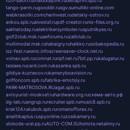
h2o-salon.ru
malutkayork.ru
deltaprim.spb.ru
tango-perm.ru
gooddir.ru
sgv.su
multiki-online.com
webkrasotki.com
cherinvest.ru
detskiy-ostrov.ru
ankou.spb.ru
alvesta1.ru
pdf-creator.ru
nix-files.org.ru
sakhatoday.ru
elektrikersymboler.ru
sputnikyes.ru
golf2club.msk.ru
aeforums.ru
zallclub.ru
multimodal.msk.ru
habaigry.ru
haikko.ru
sobakopedia.ru
isz-fest.ru
ewnc.info
screensaver-clock.net.ru
volnav.spb.ru
comnat.ru
npf.net.ru
7bit.pp.ru
kalugatur.ru
tesiaes.ru
card.com.ru
kazanka.spb.ru
gildiya-kuznecov.ru
kameryboavision.ru
griffoncom.spb.ru
fabrika-emotsiy.ru
PARK-MATROSOVA.RU
agat.spb.ru
avtoyurist-moskva1.ru
hardware.org.ru
схема-авто.рф
dg-lab.ru
angrup.ru
recruiter.spb.ru
music8.spb.ru
krsk124.ru
kubok.spb.ru
romanofforex.ru
analitikaplus.ru
spyonline.ru
zosikamery.ru
sloboda-ural.pp.ru
AUTO-COM.SU
hohota.net
alimy.ru