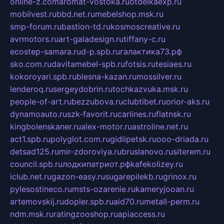
online-z.com
aromat-vostoka.ru
otdelkaexp.ru
mobilvest.ru
bbd.net.ru
mebelshop.msk.ru
smp-forum.ru
bastion-td.ru
kosmoscreative.ru
avrmotors.ru
art-galadesign.ru
tiffany-c.ru
ecostep-samara.ru
d-p.spb.ru
галактика73.рф
sko.com.ru
davitamebel-spb.ru
fotsis.ru
tesiaes.ru
kokoroyari.spb.ru
blesna-kazan.ru
mossilver.ru
lenderoq.ru
sergeydobrin.ru
tochkazvuka.msk.ru
people-of-art.ru
bezzubova.ru
clubtibet.ru
orior-aks.ru
dynamoauto.ru
szk-favorit.ru
carlines.ru
flatnsk.ru
kingbolenskaner.ru
alex-motor.ru
astroline.net.ru
act1.spb.ru
polyglot.com.ru
gidlipetsk.ru
ooo-driada.ru
detsad125.ru
mir-zdoroviya.ru
bruslanovo.ru
siterem.ru
council.spb.ru
лодкипатриот.рф
kafekolizey.ru
iclub.net.ru
gazon-easy.ru
sugarepilekb.ru
grinox.ru
pylesostineco.ru
msts-ozarenie.ru
kameryjooan.ru
artemovskij.ru
dopler.spb.ru
aid70.ru
metall-perm.ru
ndm.msk.ru
ratingzooshop.ru
apiaccess.ru