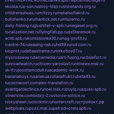
DNK-THEATRE.RU
mechaniks.spb.ru
ipcamtechage.ru
skosta.ru
a-sun.ru
stroy-ldsp.ru
snowlands.org.ru
childrensshoes.ru
mrlizzy.ru
mebelsofiakrd.ru
bulizhenko.ru
rumantick.net.ru
mtszerno.ru
daily-fishing.ru
glushiteli-v-spb.ru
megasat.org.ru
localization.net.ru
flyingfish.pp.ru
ds5teremok.ru
aclib.spb.ru
komissionka30.ru
mag-profit.ru
icentre-74.ru
leasing-nsk.ru
hd39.ru
rcd.com.ru
bioprot.ru
deltaextreme.ru
mirkotlov07.ru
mycrossway.ru
temamedia.ru
art-fusing.ru
cbslefort.ru
sunroadwatch.ru
citroen-yaroslavl.ru
ratnews.msk.ru
sk-if.ru
joomlamoduli.ru
academic-work.ru
bananaboys.ru
sanekua.ru
lianafrukt.ru
beta43.ru
tucsonwoori.com
alex-translation.ru
avantgardeclinics.ru
noel.msk.ru
buylq.ru
aquas-spb.ru
vilnerivne.com
bobry-2.ru
vtoroe-solnce.ru
nickysheen.ru
clockmir.ru
huntercraft.ru
стройокт.рф
webpixels.ru
pczz.msk.su
petrodvorets.spb.ru