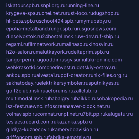
iskatour.spb.ru
snpi.org.ru
running-line.ru
krygeva-spa.ru
chel.net.ru
rust-loco.ru
dugshop.ru
hl-beta.spb.ru
school494.spb.ru
mymubaby.ru
epoha-metalband.ru
ngr.spb.ru
rusgosnews.com
dieselvostok.ru
24hostel.msk.ru
w-dev.ru
f-ship.ru
regsmi.ru
filmnetwork.ru
malinasp.ru
kinosvin.ru
h2o-salon.ru
malutkayork.ru
deltaprim.spb.ru
tango-perm.ru
gooddir.ru
sgv.su
multiki-online.com
webkrasotki.com
cherinvest.ru
detskiy-ostrov.ru
ankou.spb.ru
alvesta1.ru
pdf-creator.ru
nix-files.org.ru
sakhatoday.ru
elektrikersymboler.ru
sputnikyes.ru
golf2club.msk.ru
aeforums.ru
zallclub.ru
multimodal.msk.ru
habaigry.ru
haikko.ru
sobakopedia.ru
isz-fest.ru
ewnc.info
screensaver-clock.net.ru
volnav.spb.ru
comnat.ru
npf.net.ru
7bit.pp.ru
kalugatur.ru
tesiaes.ru
card.com.ru
kazanka.spb.ru
gildiya-kuznecov.ru
kameryboavision.ru
griffoncom.spb.ru
fabrika-emotsiy.ru