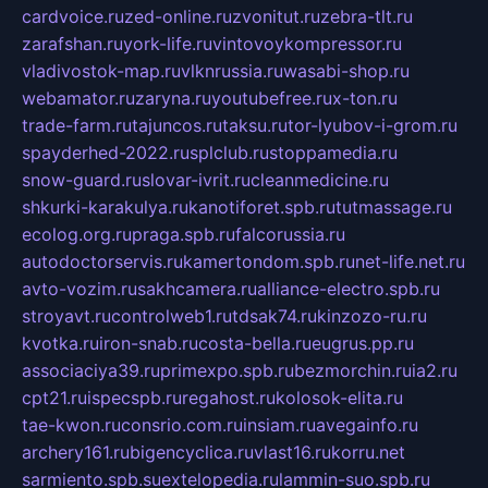
cardvoice.ru
zed-online.ru
zvonitut.ru
zebra-tlt.ru
zarafshan.ru
york-life.ru
vintovoykompressor.ru
vladivostok-map.ru
vlknrussia.ru
wasabi-shop.ru
webamator.ru
zaryna.ru
youtubefree.ru
x-ton.ru
trade-farm.ru
tajuncos.ru
taksu.ru
tor-lyubov-i-grom.ru
spayderhed-2022.ru
splclub.ru
stoppamedia.ru
snow-guard.ru
slovar-ivrit.ru
cleanmedicine.ru
shkurki-karakulya.ru
kanotiforet.spb.ru
tutmassage.ru
ecolog.org.ru
praga.spb.ru
falcorussia.ru
autodoctorservis.ru
kamertondom.spb.ru
net-life.net.ru
avto-vozim.ru
sakhcamera.ru
alliance-electro.spb.ru
stroyavt.ru
controlweb1.ru
tdsak74.ru
kinzozo-ru.ru
kvotka.ru
iron-snab.ru
costa-bella.ru
eugrus.pp.ru
associaciya39.ru
primexpo.spb.ru
bezmorchin.ru
ia2.ru
cpt21.ru
ispecspb.ru
regahost.ru
kolosok-elita.ru
tae-kwon.ru
consrio.com.ru
insiam.ru
avegainfo.ru
archery161.ru
bigencyclica.ru
vlast16.ru
korru.net
sarmiento.spb.su
extelopedia.ru
lammin-suo.spb.ru