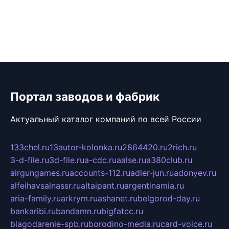
Портал заводов и фабрик
Актуальный каталог компаний по всей России
133chel.ru
13autor-kolonka.ru
2864420.ru
2rich.ru
3-d-file.ru
3d-file.ru
a-cdc.ru
aalse.ru
a380club.ru
airgungames.ru
accounts-112.ru
adler-jun.ru
adonyev.ru
alfeihavsalnassr.ru
altaipant.ru
argentinamia.ru
aria-family.ru
arkrym.ru
ashanet.ru
belgorod-day.ru
bankaribi.ru
bandamn.ru
bigfatcc.ru
blagodarenie-spb.ru
borodino-media.ru
card-voice.ru