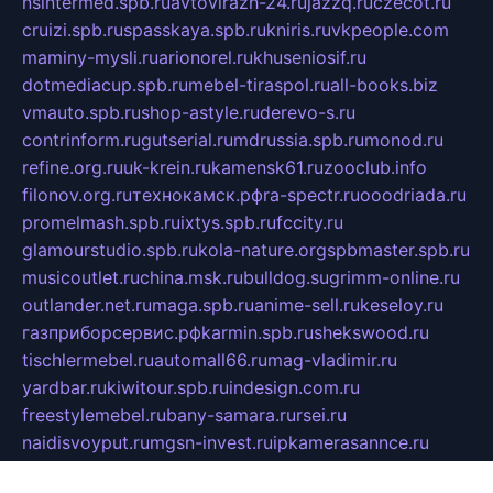
nsintermed.spb.ru
avtovirazh-24.ru
jazzq.ru
czecot.ru
cruizi.spb.ru
spasskaya.spb.ru
kniris.ru
vkpeople.com
maminy-mysli.ru
arionorel.ru
khuseniosif.ru
dotmediacup.spb.ru
mebel-tiraspol.ru
all-books.biz
vmauto.spb.ru
shop-astyle.ru
derevo-s.ru
contrinform.ru
gutserial.ru
mdrussia.spb.ru
monod.ru
refine.org.ru
uk-krein.ru
kamensk61.ru
zooclub.info
filonov.org.ru
технокамск.рф
ra-spectr.ru
ooodriada.ru
promelmash.spb.ru
ixtys.spb.ru
fccity.ru
glamourstudio.spb.ru
kola-nature.org
spbmaster.spb.ru
musicoutlet.ru
china.msk.ru
bulldog.su
grimm-online.ru
outlander.net.ru
maga.spb.ru
anime-sell.ru
keseloy.ru
газприборсервис.рф
karmin.spb.ru
shekswood.ru
tischlermebel.ru
automall66.ru
mag-vladimir.ru
yardbar.ru
kiwitour.spb.ru
indesign.com.ru
freestylemebel.ru
bany-samara.ru
rsei.ru
naidisvoyput.ru
mgsn-invest.ru
ipkamerasannce.ru
alicante-house.ru
ibelka74.ru
cozyhouse.info