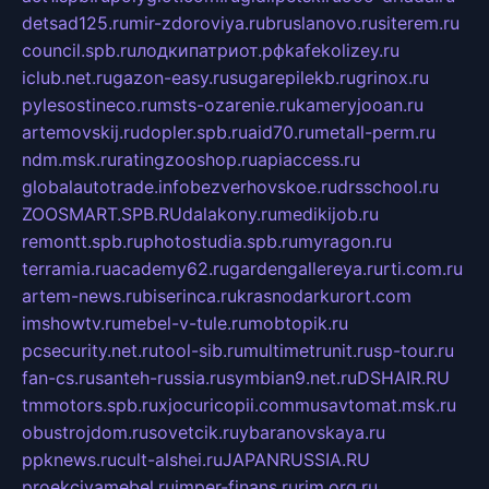
detsad125.ru
mir-zdoroviya.ru
bruslanovo.ru
siterem.ru
council.spb.ru
лодкипатриот.рф
kafekolizey.ru
iclub.net.ru
gazon-easy.ru
sugarepilekb.ru
grinox.ru
pylesostineco.ru
msts-ozarenie.ru
kameryjooan.ru
artemovskij.ru
dopler.spb.ru
aid70.ru
metall-perm.ru
ndm.msk.ru
ratingzooshop.ru
apiaccess.ru
globalautotrade.info
bezverhovskoe.ru
drsschool.ru
ZOOSMART.SPB.RU
dalakony.ru
medikijob.ru
remontt.spb.ru
photostudia.spb.ru
myragon.ru
terramia.ru
academy62.ru
gardengallereya.ru
rti.com.ru
artem-news.ru
biserinca.ru
krasnodarkurort.com
imshowtv.ru
mebel-v-tule.ru
mobtopik.ru
pcsecurity.net.ru
tool-sib.ru
multimetrunit.ru
sp-tour.ru
fan-cs.ru
santeh-russia.ru
symbian9.net.ru
DSHAIR.RU
tmmotors.spb.ru
xjocuricopii.com
musavtomat.msk.ru
obustrojdom.ru
sovetcik.ru
ybaranovskaya.ru
ppknews.ru
cult-alshei.ru
JAPANRUSSIA.RU
proekciyamebel.ru
imper-finans.ru
rim.org.ru