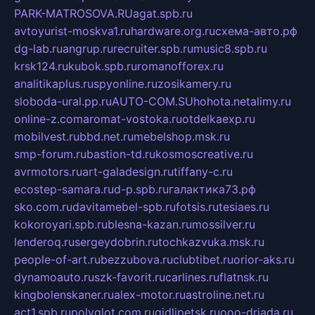
PARK-MATROSOVA.RU
agat.spb.ru
avtoyurist-moskva1.ru
hardware.org.ru
схема-авто.рф
dg-lab.ru
angrup.ru
recruiter.spb.ru
music8.spb.ru
krsk124.ru
kubok.spb.ru
romanofforex.ru
analitikaplus.ru
spyonline.ru
zosikamery.ru
sloboda-ural.pp.ru
AUTO-COM.SU
hohota.net
alimy.ru
online-z.com
aromat-vostoka.ru
otdelkaexp.ru
mobilvest.ru
bbd.net.ru
mebelshop.msk.ru
smp-forum.ru
bastion-td.ru
kosmoscreative.ru
avrmotors.ru
art-galadesign.ru
tiffany-c.ru
ecostep-samara.ru
d-p.spb.ru
галактика73.рф
sko.com.ru
davitamebel-spb.ru
fotsis.ru
tesiaes.ru
kokoroyari.spb.ru
blesna-kazan.ru
mossilver.ru
lenderoq.ru
sergeydobrin.ru
tochkazvuka.msk.ru
people-of-art.ru
bezzubova.ru
clubtibet.ru
orior-aks.ru
dynamoauto.ru
szk-favorit.ru
carlines.ru
flatnsk.ru
kingbolenskaner.ru
alex-motor.ru
astroline.net.ru
act1.spb.ru
polyglot.com.ru
gidlipetsk.ru
ooo-driada.ru