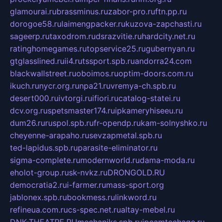
glamourai.ru
brassminus.ru
zabor-pro.ru
ftn.pp.ru
dorogoe58.ru
laimengpacker.ru
kuzova-zapchasti.ru
sageerp.ru
taxodrom.ru
dsrazvitie.ru
hardcity.net.ru
ratinghomegames.ru
topservice25.ru
gubernyan.ru
gtglasslined.ru
ii4.ru
tssport.spb.ru
andorra24.com
blackwallstreet.ru
oboimos.ru
optim-doors.com.ru
ikuch.ru
nycr.org.ru
npa21.ru
vremya-ch.spb.ru
desert000.ru
ivtorgi.ru
ifiori.ru
catalog-statei.ru
dcv.org.ru
spetsmaster174.ru
ipkameryhiseeu.ru
dum26.ru
ruspol.spb.ru
fr-opendp.ru
kam-solnyshko.ru
cheyenne-arapaho.ru
sevzapmetal.spb.ru
ted-lapidus.spb.ru
parasite-eliminator.ru
sigma-complete.ru
modernworld.ru
dama-moda.ru
eholot-group.ru
sk-nvkz.ru
DRONGOLD.RU
democratia2.ru
i-farmer.ru
mass-sport.org
jablonex.spb.ru
bookmess.ru
linkword.ru
refineua.com.ru
cs-spec.net.ru
altay-mebel.ru