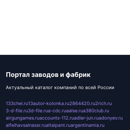
Портал заводов и фабрик
Актуальный каталог компаний по всей России
133chel.ru
13autor-kolonka.ru
2864420.ru
2rich.ru
3-d-file.ru
3d-file.ru
a-cdc.ru
aalse.ru
a380club.ru
airgungames.ru
accounts-112.ru
adler-jun.ru
adonyev.ru
alfeihavsalnassr.ru
altaipant.ru
argentinamia.ru