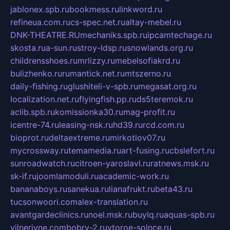
jablonex.spb.ru
bookmess.ru
linkword.ru
refineua.com.ru
cs-spec.net.ru
altay-mebel.ru
DNK-THEATRE.RU
mechaniks.spb.ru
ipcamtechage.ru
skosta.ru
a-sun.ru
stroy-ldsp.ru
snowlands.org.ru
childrensshoes.ru
mrlizzy.ru
mebelsofiakrd.ru
bulizhenko.ru
rumantick.net.ru
mtszerno.ru
daily-fishing.ru
glushiteli-v-spb.ru
megasat.org.ru
localization.net.ru
flyingfish.pp.ru
ds5teremok.ru
aclib.spb.ru
komissionka30.ru
mag-profit.ru
icentre-74.ru
leasing-nsk.ru
hd39.ru
rcd.com.ru
bioprot.ru
deltaextreme.ru
mirkotlov07.ru
mycrossway.ru
temamedia.ru
art-fusing.ru
cbslefort.ru
sunroadwatch.ru
citroen-yaroslavl.ru
ratnews.msk.ru
sk-if.ru
joomlamoduli.ru
academic-work.ru
bananaboys.ru
sanekua.ru
lianafrukt.ru
beta43.ru
tucsonwoori.com
alex-translation.ru
avantgardeclinics.ru
noel.msk.ru
buylq.ru
aquas-spb.ru
vilnerivne.com
bobry-2.ru
vtoroe-solnce.ru