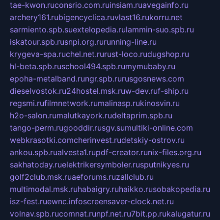
tae-kwon.ru
consrio.com.ru
insiam.ru
avegainfo.ru
archery161.ru
bigencyclica.ru
vlast16.ru
korru.net
sarmiento.spb.su
extelopedia.ru
lammin-suo.spb.ru
iskatour.spb.ru
snpi.org.ru
running-line.ru
krygeva-spa.ru
chel.net.ru
rust-loco.ru
dugshop.ru
hl-beta.spb.ru
school494.spb.ru
mymubaby.ru
epoha-metalband.ru
ngr.spb.ru
rusgosnews.com
dieselvostok.ru
24hostel.msk.ru
w-dev.ru
f-ship.ru
regsmi.ru
filmnetwork.ru
malinasp.ru
kinosvin.ru
h2o-salon.ru
malutkayork.ru
deltaprim.spb.ru
tango-perm.ru
gooddir.ru
sgv.su
multiki-online.com
webkrasotki.com
cherinvest.ru
detskiy-ostrov.ru
ankou.spb.ru
alvesta1.ru
pdf-creator.ru
nix-files.org.ru
sakhatoday.ru
elektrikersymboler.ru
sputnikyes.ru
golf2club.msk.ru
aeforums.ru
zallclub.ru
multimodal.msk.ru
habaigry.ru
haikko.ru
sobakopedia.ru
isz-fest.ru
ewnc.info
screensaver-clock.net.ru
volnav.spb.ru
comnat.ru
npf.net.ru
7bit.pp.ru
kalugatur.ru