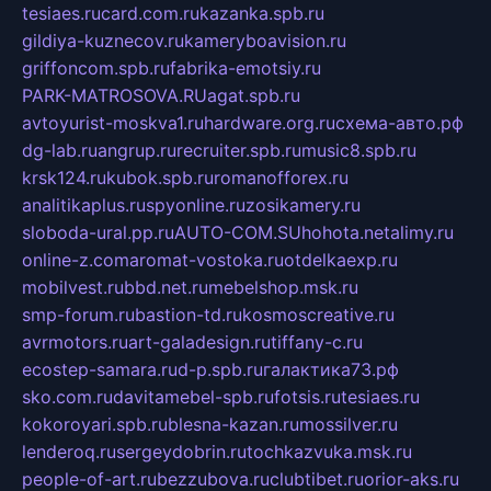
tesiaes.ru
card.com.ru
kazanka.spb.ru
gildiya-kuznecov.ru
kameryboavision.ru
griffoncom.spb.ru
fabrika-emotsiy.ru
PARK-MATROSOVA.RU
agat.spb.ru
avtoyurist-moskva1.ru
hardware.org.ru
схема-авто.рф
dg-lab.ru
angrup.ru
recruiter.spb.ru
music8.spb.ru
krsk124.ru
kubok.spb.ru
romanofforex.ru
analitikaplus.ru
spyonline.ru
zosikamery.ru
sloboda-ural.pp.ru
AUTO-COM.SU
hohota.net
alimy.ru
online-z.com
aromat-vostoka.ru
otdelkaexp.ru
mobilvest.ru
bbd.net.ru
mebelshop.msk.ru
smp-forum.ru
bastion-td.ru
kosmoscreative.ru
avrmotors.ru
art-galadesign.ru
tiffany-c.ru
ecostep-samara.ru
d-p.spb.ru
галактика73.рф
sko.com.ru
davitamebel-spb.ru
fotsis.ru
tesiaes.ru
kokoroyari.spb.ru
blesna-kazan.ru
mossilver.ru
lenderoq.ru
sergeydobrin.ru
tochkazvuka.msk.ru
people-of-art.ru
bezzubova.ru
clubtibet.ru
orior-aks.ru