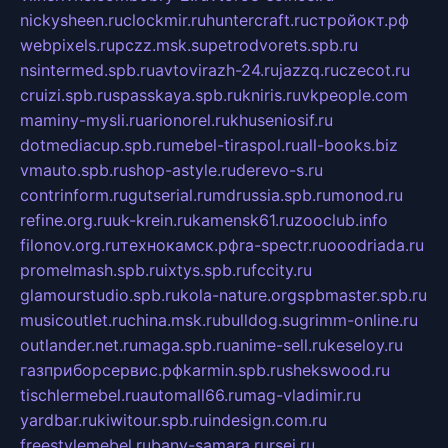
nickysheen.ru
clockmir.ru
huntercraft.ru
стройокт.рф
webpixels.ru
pczz.msk.su
petrodvorets.spb.ru
nsintermed.spb.ru
avtovirazh-24.ru
jazzq.ru
czecot.ru
cruizi.spb.ru
spasskaya.spb.ru
kniris.ru
vkpeople.com
maminy-mysli.ru
arionorel.ru
khuseniosif.ru
dotmediacup.spb.ru
mebel-tiraspol.ru
all-books.biz
vmauto.spb.ru
shop-astyle.ru
derevo-s.ru
contrinform.ru
gutserial.ru
mdrussia.spb.ru
monod.ru
refine.org.ru
uk-krein.ru
kamensk61.ru
zooclub.info
filonov.org.ru
технокамск.рф
ra-spectr.ru
ooodriada.ru
promelmash.spb.ru
ixtys.spb.ru
fccity.ru
glamourstudio.spb.ru
kola-nature.org
spbmaster.spb.ru
musicoutlet.ru
china.msk.ru
bulldog.su
grimm-online.ru
outlander.net.ru
maga.spb.ru
anime-sell.ru
keseloy.ru
газприборсервис.рф
karmin.spb.ru
shekswood.ru
tischlermebel.ru
automall66.ru
mag-vladimir.ru
yardbar.ru
kiwitour.spb.ru
indesign.com.ru
freestylemebel.ru
bany-samara.ru
rsei.ru