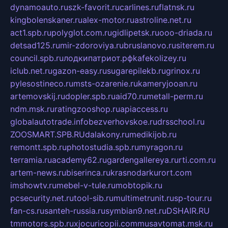
dynamoauto.ru
szk-favorit.ru
carlines.ru
flatnsk.ru
kingbolenskaner.ru
alex-motor.ru
astroline.net.ru
act1.spb.ru
polyglot.com.ru
gidlipetsk.ru
ooo-driada.ru
detsad125.ru
mir-zdoroviya.ru
bruslanovo.ru
siterem.ru
council.spb.ru
лодкипатриот.рф
kafekolizey.ru
iclub.net.ru
gazon-easy.ru
sugarepilekb.ru
grinox.ru
pylesostineco.ru
msts-ozarenie.ru
kameryjooan.ru
artemovskij.ru
dopler.spb.ru
aid70.ru
metall-perm.ru
ndm.msk.ru
ratingzooshop.ru
apiaccess.ru
globalautotrade.info
bezverhovskoe.ru
drsschool.ru
ZOOSMART.SPB.RU
dalakony.ru
medikijob.ru
remontt.spb.ru
photostudia.spb.ru
myragon.ru
terramia.ru
academy62.ru
gardengallereya.ru
rti.com.ru
artem-news.ru
biserinca.ru
krasnodarkurort.com
imshowtv.ru
mebel-v-tule.ru
mobtopik.ru
pcsecurity.net.ru
tool-sib.ru
multimetrunit.ru
sp-tour.ru
fan-cs.ru
santeh-russia.ru
symbian9.net.ru
DSHAIR.RU
tmmotors.spb.ru
xjocuricopii.com
musavtomat.msk.ru