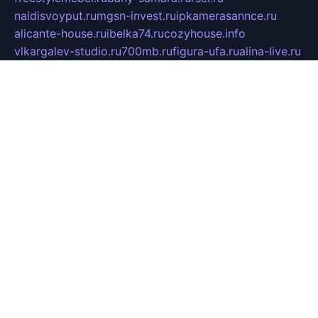
naidisvoyput.ru
mgsn-invest.ru
ipkamerasannce.ru
alicante-house.ru
ibelka74.ru
cozyhouse.info
vlkargalev-studio.ru
700mb.ru
figura-ufa.ru
alina-live.ru
belarusiannews.ru
womenknow.ru
dos-vniimk.ru
sega.net.ru
dv.net.ru
phenomenonsofhistory.com
telesputnik.net.ru
wall.pp.ru
pylesosroidmi.ru
gtc-clan.ru
cligs.ru
bibikazap.ru
popova.org.ru
netwhistler.spb.ru
bellvil.ru
bonzon.ru
iss-vladik.ru
defiparis.net.ru
las-gryzas.ru
amku.ru
electednews.spb.ru
feather.org.ru
spar72.ru
tankiigri.ru
dominus.com.ru
ibtree.ru
sanykool.pp.ru
unixlib.org.ru
menatep.spb.ru
gartenterrassen.ru
printeka.ru
skvozilka.com.ru
parkovka-pub.ru
lovemobi.ru
art-ru.ru
emulatorz.com.ru
alucomp.com.ru
tatforum.com.ru
alternativa-profi.ru
dermakler.ru
artsurvey.ru
aredir.ru
khimspas.ru
centr-maxi.ru
2018r.ru
bort-stomer-defort.ru
professional2.ru
gibsons.ru
artselena.ru
art-pilot.ru
ingredient.spb.ru