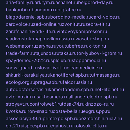
aria-family.ru
arkrym.ru
ashanet.ru
belgorod-day.ru
bankaribi.ru
bandamn.ru
bigfatcc.ru
blagodarenie-spb.ru
borodino-media.ru
card-voice.ru
cardvoice.ru
zed-online.ru
zvonitut.ru
zebra-tlt.ru
zarafshan.ru
york-life.ru
vintovoykompressor.ru
vladivostok-map.ru
vlknrussia.ru
wasabi-shop.ru
webamator.ru
zaryna.ru
youtubefree.ru
x-ton.ru
trade-farm.ru
tajuncos.ru
taksu.ru
tor-lyubov-i-grom.ru
spayderhed-2022.ru
splclub.ru
stoppamedia.ru
snow-guard.ru
slovar-ivrit.ru
cleanmedicine.ru
shkurki-karakulya.ru
kanotiforet.spb.ru
tutmassage.ru
ecolog.org.ru
praga.spb.ru
falcorussia.ru
autodoctorservis.ru
kamertondom.spb.ru
net-life.net.ru
avto-vozim.ru
sakhcamera.ru
alliance-electro.spb.ru
stroyavt.ru
controlweb1.ru
tdsak74.ru
kinzozo-ru.ru
kvotka.ru
iron-snab.ru
costa-bella.ru
eugrus.pp.ru
associaciya39.ru
primexpo.spb.ru
bezmorchin.ru
ia2.ru
cpt21.ru
ispecspb.ru
regahost.ru
kolosok-elita.ru