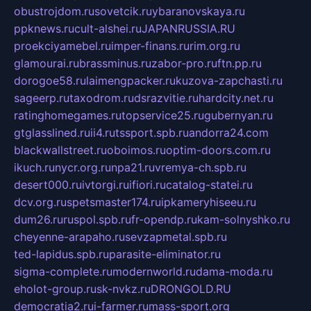
obustrojdom.ru
sovetcik.ru
ybaranovskaya.ru
ppknews.ru
cult-alshei.ru
JAPANRUSSIA.RU
proekciyamebel.ru
imper-finans.ru
rim.org.ru
glamourai.ru
brassminus.ru
zabor-pro.ru
ftn.pp.ru
dorogoe58.ru
laimengpacker.ru
kuzova-zapchasti.ru
sageerp.ru
taxodrom.ru
dsrazvitie.ru
hardcity.net.ru
ratinghomegames.ru
topservice25.ru
gubernyan.ru
gtglasslined.ru
ii4.ru
tssport.spb.ru
andorra24.com
blackwallstreet.ru
oboimos.ru
optim-doors.com.ru
ikuch.ru
nycr.org.ru
npa21.ru
vremya-ch.spb.ru
desert000.ru
ivtorgi.ru
ifiori.ru
catalog-statei.ru
dcv.org.ru
spetsmaster174.ru
ipkameryhiseeu.ru
dum26.ru
ruspol.spb.ru
fr-opendp.ru
kam-solnyshko.ru
cheyenne-arapaho.ru
sevzapmetal.spb.ru
ted-lapidus.spb.ru
parasite-eliminator.ru
sigma-complete.ru
modernworld.ru
dama-moda.ru
eholot-group.ru
sk-nvkz.ru
DRONGOLD.RU
democratia2.ru
i-farmer.ru
mass-sport.org