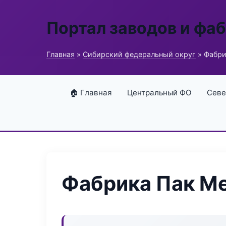
Портал заводов и фа
Главная
»
Сибирский федеральный округ
» Фабри
🏠 Главная
Центральный ФО
Севе
Фабрика Пак М