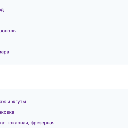
ад
рополь
мара
аж и жгуты
аковка
: токарная, фрезерная