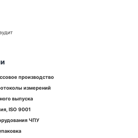
аудит
ми
ассовое производство
ротоколы измерений
ного выпуска
ия, ISO 9001
орудования ЧПУ
упаковка