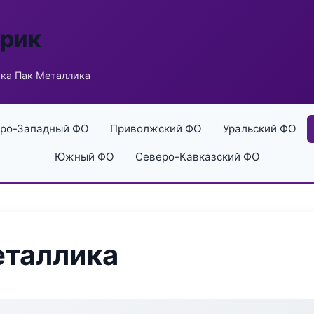
брик
ка Пак Металлика
ро-Западный ФО
Приволжский ФО
Уральский ФО
Южный ФО
Северо-Кавказский ФО
еталлика