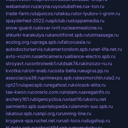
webamator.ru
zaryna.ru
youtubefree.ru
x-ton.ru
trade-farm.ru
tajuncos.ru
taksu.ru
tor-lyubov-i-grom.ru
spayderhed-2022.ru
splclub.ru
stoppamedia.ru
snow-guard.ru
slovar-ivrit.ru
cleanmedicine.ru
shkurki-karakulya.ru
kanotiforet.spb.ru
tutmassage.ru
ecolog.org.ru
praga.spb.ru
falcorussia.ru
autodoctorservis.ru
kamertondom.spb.ru
net-life.net.ru
avto-vozim.ru
sakhcamera.ru
alliance-electro.spb.ru
stroyavt.ru
controlweb1.ru
tdsak74.ru
kinzozo-ru.ru
kvotka.ru
iron-snab.ru
costa-bella.ru
eugrus.pp.ru
associaciya39.ru
primexpo.spb.ru
bezmorchin.ru
ia2.ru
cpt21.ru
ispecspb.ru
regahost.ru
kolosok-elita.ru
tae-kwon.ru
consrio.com.ru
insiam.ru
avegainfo.ru
archery161.ru
bigencyclica.ru
vlast16.ru
korru.net
sarmiento.spb.su
extelopedia.ru
lammin-suo.spb.ru
iskatour.spb.ru
snpi.org.ru
running-line.ru
krygeva-spa.ru
chel.net.ru
rust-loco.ru
dugshop.ru
hl-beta.spb.ru
school494.spb.ru
mymubaby.ru