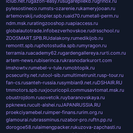
iclub.net.ru
gazon-easy.ru
sugarepilekb.ru
grinox.ru
pylesostineco.ru
msts-ozarenie.ru
kameryjooan.ru
artemovskij.ru
dopler.spb.ru
aid70.ru
metall-perm.ru
ndm.msk.ru
ratingzooshop.ru
apiaccess.ru
globalautotrade.info
bezverhovskoe.ru
drsschool.ru
ZOOSMART.SPB.RU
dalakony.ru
medikijob.ru
remontt.spb.ru
photostudia.spb.ru
myragon.ru
terramia.ru
academy62.ru
gardengallereya.ru
rti.com.ru
artem-news.ru
biserinca.ru
krasnodarkurort.com
imshowtv.ru
mebel-v-tule.ru
mobtopik.ru
pcsecurity.net.ru
tool-sib.ru
multimetrunit.ru
sp-tour.ru
fan-cs.ru
santeh-russia.ru
symbian9.net.ru
DSHAIR.RU
tmmotors.spb.ru
xjocuricopii.com
musavtomat.msk.ru
obustrojdom.ru
sovetcik.ru
ybaranovskaya.ru
ppknews.ru
cult-alshei.ru
JAPANRUSSIA.RU
proekciyamebel.ru
imper-finans.ru
rim.org.ru
glamourai.ru
brassminus.ru
zabor-pro.ru
ftn.pp.ru
dorogoe58.ru
laimengpacker.ru
kuzova-zapchasti.ru