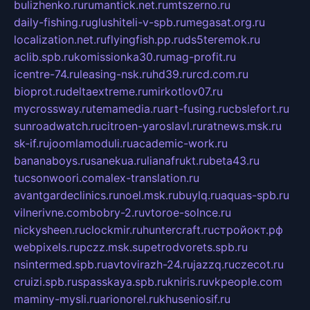
bulizhenko.ru
rumantick.net.ru
mtszerno.ru
daily-fishing.ru
glushiteli-v-spb.ru
megasat.org.ru
localization.net.ru
flyingfish.pp.ru
ds5teremok.ru
aclib.spb.ru
komissionka30.ru
mag-profit.ru
icentre-74.ru
leasing-nsk.ru
hd39.ru
rcd.com.ru
bioprot.ru
deltaextreme.ru
mirkotlov07.ru
mycrossway.ru
temamedia.ru
art-fusing.ru
cbslefort.ru
sunroadwatch.ru
citroen-yaroslavl.ru
ratnews.msk.ru
sk-if.ru
joomlamoduli.ru
academic-work.ru
bananaboys.ru
sanekua.ru
lianafrukt.ru
beta43.ru
tucsonwoori.com
alex-translation.ru
avantgardeclinics.ru
noel.msk.ru
buylq.ru
aquas-spb.ru
vilnerivne.com
bobry-2.ru
vtoroe-solnce.ru
nickysheen.ru
clockmir.ru
huntercraft.ru
стройокт.рф
webpixels.ru
pczz.msk.su
petrodvorets.spb.ru
nsintermed.spb.ru
avtovirazh-24.ru
jazzq.ru
czecot.ru
cruizi.spb.ru
spasskaya.spb.ru
kniris.ru
vkpeople.com
maminy-mysli.ru
arionorel.ru
khuseniosif.ru