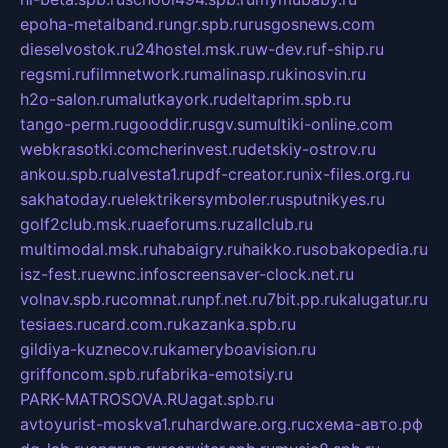
epoha-metalband.ru
ngr.spb.ru
rusgosnews.com
dieselvostok.ru
24hostel.msk.ru
w-dev.ru
f-ship.ru
regsmi.ru
filmnetwork.ru
malinasp.ru
kinosvin.ru
h2o-salon.ru
malutkayork.ru
deltaprim.spb.ru
tango-perm.ru
gooddir.ru
sgv.su
multiki-online.com
webkrasotki.com
cherinvest.ru
detskiy-ostrov.ru
ankou.spb.ru
alvesta1.ru
pdf-creator.ru
nix-files.org.ru
sakhatoday.ru
elektrikersymboler.ru
sputnikyes.ru
golf2club.msk.ru
aeforums.ru
zallclub.ru
multimodal.msk.ru
habaigry.ru
haikko.ru
sobakopedia.ru
isz-fest.ru
ewnc.info
screensaver-clock.net.ru
volnav.spb.ru
comnat.ru
npf.net.ru
7bit.pp.ru
kalugatur.ru
tesiaes.ru
card.com.ru
kazanka.spb.ru
gildiya-kuznecov.ru
kameryboavision.ru
griffoncom.spb.ru
fabrika-emotsiy.ru
PARK-MATROSOVA.RU
agat.spb.ru
avtoyurist-moskva1.ru
hardware.org.ru
схема-авто.рф