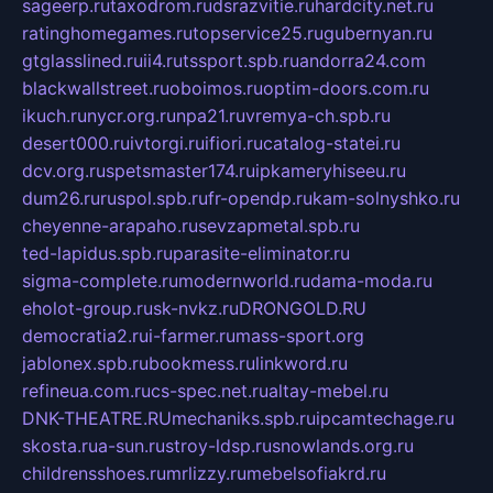
sageerp.ru
taxodrom.ru
dsrazvitie.ru
hardcity.net.ru
ratinghomegames.ru
topservice25.ru
gubernyan.ru
gtglasslined.ru
ii4.ru
tssport.spb.ru
andorra24.com
blackwallstreet.ru
oboimos.ru
optim-doors.com.ru
ikuch.ru
nycr.org.ru
npa21.ru
vremya-ch.spb.ru
desert000.ru
ivtorgi.ru
ifiori.ru
catalog-statei.ru
dcv.org.ru
spetsmaster174.ru
ipkameryhiseeu.ru
dum26.ru
ruspol.spb.ru
fr-opendp.ru
kam-solnyshko.ru
cheyenne-arapaho.ru
sevzapmetal.spb.ru
ted-lapidus.spb.ru
parasite-eliminator.ru
sigma-complete.ru
modernworld.ru
dama-moda.ru
eholot-group.ru
sk-nvkz.ru
DRONGOLD.RU
democratia2.ru
i-farmer.ru
mass-sport.org
jablonex.spb.ru
bookmess.ru
linkword.ru
refineua.com.ru
cs-spec.net.ru
altay-mebel.ru
DNK-THEATRE.RU
mechaniks.spb.ru
ipcamtechage.ru
skosta.ru
a-sun.ru
stroy-ldsp.ru
snowlands.org.ru
childrensshoes.ru
mrlizzy.ru
mebelsofiakrd.ru