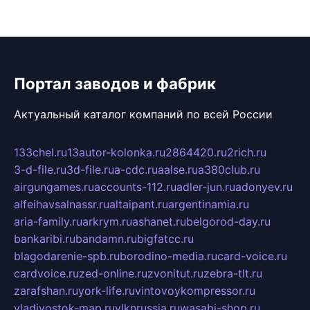
Портал заводов и фабрик
Актуальный каталог компаний по всей России
133chel.ru
13autor-kolonka.ru
2864420.ru
2rich.ru
3-d-file.ru
3d-file.ru
a-cdc.ru
aalse.ru
a380club.ru
airgungames.ru
accounts-112.ru
adler-jun.ru
adonyev.ru
alfeihavsalnassr.ru
altaipant.ru
argentinamia.ru
aria-family.ru
arkrym.ru
ashanet.ru
belgorod-day.ru
bankaribi.ru
bandamn.ru
bigfatcc.ru
blagodarenie-spb.ru
borodino-media.ru
card-voice.ru
cardvoice.ru
zed-online.ru
zvonitut.ru
zebra-tlt.ru
zarafshan.ru
york-life.ru
vintovoykompressor.ru
vladivostok-map.ru
vlknrussia.ru
wasabi-shop.ru