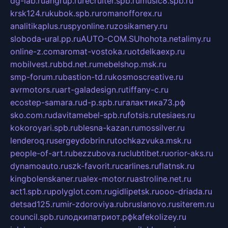
dg-lab.ru
angrup.ru
recruiter.spb.ru
music8.spb.ru
krsk124.ru
kubok.spb.ru
romanofforex.ru
analitikaplus.ru
spyonline.ru
zosikamery.ru
sloboda-ural.pp.ru
AUTO-COM.SU
hohota.net
alimy.ru
online-z.com
aromat-vostoka.ru
otdelkaexp.ru
mobilvest.ru
bbd.net.ru
mebelshop.msk.ru
smp-forum.ru
bastion-td.ru
kosmoscreative.ru
avrmotors.ru
art-galadesign.ru
tiffany-c.ru
ecostep-samara.ru
d-p.spb.ru
галактика73.рф
sko.com.ru
davitamebel-spb.ru
fotsis.ru
tesiaes.ru
kokoroyari.spb.ru
blesna-kazan.ru
mossilver.ru
lenderoq.ru
sergeydobrin.ru
tochkazvuka.msk.ru
people-of-art.ru
bezzubova.ru
clubtibet.ru
orior-aks.ru
dynamoauto.ru
szk-favorit.ru
carlines.ru
flatnsk.ru
kingbolenskaner.ru
alex-motor.ru
astroline.net.ru
act1.spb.ru
polyglot.com.ru
gidlipetsk.ru
ooo-driada.ru
detsad125.ru
mir-zdoroviya.ru
bruslanovo.ru
siterem.ru
council.spb.ru
лодкипатриот.рф
kafekolizey.ru