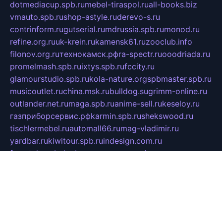
dotmediacup.spb.ru
mebel-tiraspol.ru
all-books.biz
vmauto.spb.ru
shop-astyle.ru
derevo-s.ru
contrinform.ru
gutserial.ru
mdrussia.spb.ru
monod.ru
refine.org.ru
uk-krein.ru
kamensk61.ru
zooclub.info
filonov.org.ru
технокамск.рф
ra-spectr.ru
ooodriada.ru
promelmash.spb.ru
ixtys.spb.ru
fccity.ru
glamourstudio.spb.ru
kola-nature.org
spbmaster.spb.ru
musicoutlet.ru
china.msk.ru
bulldog.su
grimm-online.ru
outlander.net.ru
maga.spb.ru
anime-sell.ru
keseloy.ru
газприборсервис.рф
karmin.spb.ru
shekswood.ru
tischlermebel.ru
automall66.ru
mag-vladimir.ru
yardbar.ru
kiwitour.spb.ru
indesign.com.ru
freestylemebel.ru
bany-samara.ru
rsei.ru
naidisvoyput.ru
mgsn-invest.ru
ipkamerasannce.ru
alicante-house.ru
ibelka74.ru
cozyhouse.info
vlkargalev-studio.ru
700mb.ru
figura-ufa.ru
alina-live.ru
belarusiannews.ru
womenknow.ru
dos-vniimk.ru
sega.net.ru
dv.net.ru
phenomenonsofhistory.com