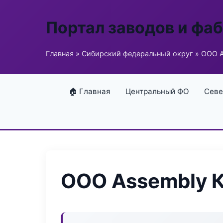
Портал заводов и фа
Главная
»
Сибирский федеральный округ
» ООО A
🏠 Главная
Центральный ФО
Севе
ООО Assembly 