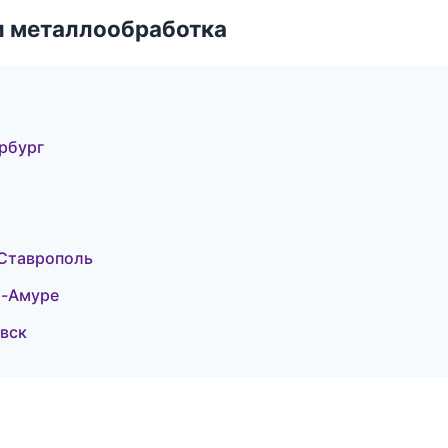
и металлообработка
рбург
 Ставрополь
а-Амуре
овск