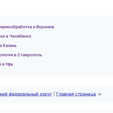
 термообработка в Воронеж
тки в Челябинск
в Казань
тология в Ставрополь
 в Уфа
ский федеральный округ
|
Главная страница
→