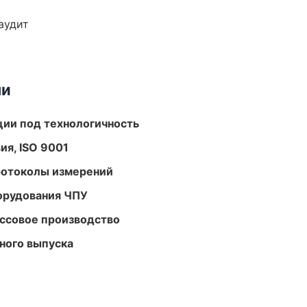
аудит
ми
ции под технологичность
ия, ISO 9001
ротоколы измерений
орудования ЧПУ
ассовое производство
ного выпуска