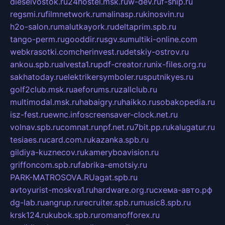
dieselvostok.ru
24hostel.msk.ru
w-dev.ru
f-ship.ru
regsmi.ru
filmnetwork.ru
malinasp.ru
kinosvin.ru
h2o-salon.ru
malutkayork.ru
deltaprim.spb.ru
tango-perm.ru
gooddir.ru
sgv.su
multiki-online.com
webkrasotki.com
cherinvest.ru
detskiy-ostrov.ru
ankou.spb.ru
alvesta1.ru
pdf-creator.ru
nix-files.org.ru
sakhatoday.ru
elektrikersymboler.ru
sputnikyes.ru
golf2club.msk.ru
aeforums.ru
zallclub.ru
multimodal.msk.ru
habaigry.ru
haikko.ru
sobakopedia.ru
isz-fest.ru
ewnc.info
screensaver-clock.net.ru
volnav.spb.ru
comnat.ru
npf.net.ru
7bit.pp.ru
kalugatur.ru
tesiaes.ru
card.com.ru
kazanka.spb.ru
gildiya-kuznecov.ru
kameryboavision.ru
griffoncom.spb.ru
fabrika-emotsiy.ru
PARK-MATROSOVA.RU
agat.spb.ru
avtoyurist-moskva1.ru
hardware.org.ru
схема-авто.рф
dg-lab.ru
angrup.ru
recruiter.spb.ru
music8.spb.ru
krsk124.ru
kubok.spb.ru
romanofforex.ru