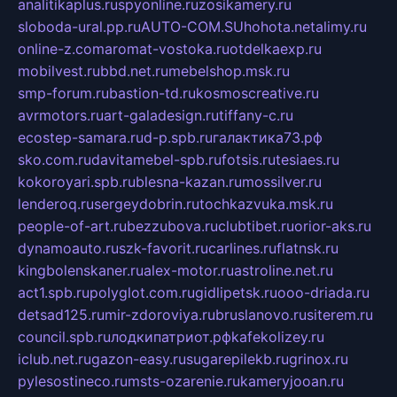
analitikaplus.ru
spyonline.ru
zosikamery.ru
sloboda-ural.pp.ru
AUTO-COM.SU
hohota.net
alimy.ru
online-z.com
aromat-vostoka.ru
otdelkaexp.ru
mobilvest.ru
bbd.net.ru
mebelshop.msk.ru
smp-forum.ru
bastion-td.ru
kosmoscreative.ru
avrmotors.ru
art-galadesign.ru
tiffany-c.ru
ecostep-samara.ru
d-p.spb.ru
галактика73.рф
sko.com.ru
davitamebel-spb.ru
fotsis.ru
tesiaes.ru
kokoroyari.spb.ru
blesna-kazan.ru
mossilver.ru
lenderoq.ru
sergeydobrin.ru
tochkazvuka.msk.ru
people-of-art.ru
bezzubova.ru
clubtibet.ru
orior-aks.ru
dynamoauto.ru
szk-favorit.ru
carlines.ru
flatnsk.ru
kingbolenskaner.ru
alex-motor.ru
astroline.net.ru
act1.spb.ru
polyglot.com.ru
gidlipetsk.ru
ooo-driada.ru
detsad125.ru
mir-zdoroviya.ru
bruslanovo.ru
siterem.ru
council.spb.ru
лодкипатриот.рф
kafekolizey.ru
iclub.net.ru
gazon-easy.ru
sugarepilekb.ru
grinox.ru
pylesostineco.ru
msts-ozarenie.ru
kameryjooan.ru