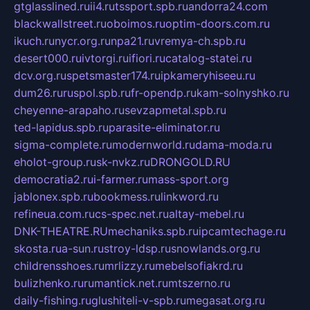
gtglasslined.ru
ii4.ru
tssport.spb.ru
andorra24.com
blackwallstreet.ru
oboimos.ru
optim-doors.com.ru
ikuch.ru
nycr.org.ru
npa21.ru
vremya-ch.spb.ru
desert000.ru
ivtorgi.ru
ifiori.ru
catalog-statei.ru
dcv.org.ru
spetsmaster174.ru
ipkameryhiseeu.ru
dum26.ru
ruspol.spb.ru
fr-opendp.ru
kam-solnyshko.ru
cheyenne-arapaho.ru
sevzapmetal.spb.ru
ted-lapidus.spb.ru
parasite-eliminator.ru
sigma-complete.ru
modernworld.ru
dama-moda.ru
eholot-group.ru
sk-nvkz.ru
DRONGOLD.RU
democratia2.ru
i-farmer.ru
mass-sport.org
jablonex.spb.ru
bookmess.ru
linkword.ru
refineua.com.ru
cs-spec.net.ru
altay-mebel.ru
DNK-THEATRE.RU
mechaniks.spb.ru
ipcamtechage.ru
skosta.ru
a-sun.ru
stroy-ldsp.ru
snowlands.org.ru
childrensshoes.ru
mrlizzy.ru
mebelsofiakrd.ru
bulizhenko.ru
rumantick.net.ru
mtszerno.ru
daily-fishing.ru
glushiteli-v-spb.ru
megasat.org.ru