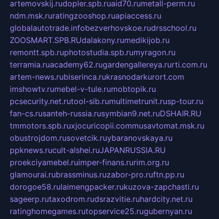
artemovskij.ru
dopler.spb.ru
aid70.ru
metall-perm.ru
ndm.msk.ru
ratingzooshop.ru
apiaccess.ru
globalautotrade.info
bezverhovskoe.ru
drsschool.ru
ZOOSMART.SPB.RU
dalakony.ru
medikijob.ru
remontt.spb.ru
photostudia.spb.ru
myragon.ru
terramia.ru
academy62.ru
gardengallereya.ru
rti.com.ru
artem-news.ru
biserinca.ru
krasnodarkurort.com
imshowtv.ru
mebel-v-tule.ru
mobtopik.ru
pcsecurity.net.ru
tool-sib.ru
multimetrunit.ru
sp-tour.ru
fan-cs.ru
santeh-russia.ru
symbian9.net.ru
DSHAIR.RU
tmmotors.spb.ru
xjocuricopii.com
musavtomat.msk.ru
obustrojdom.ru
sovetcik.ru
ybaranovskaya.ru
ppknews.ru
cult-alshei.ru
JAPANRUSSIA.RU
proekciyamebel.ru
imper-finans.ru
rim.org.ru
glamourai.ru
brassminus.ru
zabor-pro.ru
ftn.pp.ru
dorogoe58.ru
laimengpacker.ru
kuzova-zapchasti.ru
sageerp.ru
taxodrom.ru
dsrazvitie.ru
hardcity.net.ru
ratinghomegames.ru
topservice25.ru
gubernyan.ru