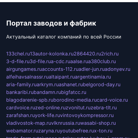
Портал заводов и фабрик
Актуальный каталог компаний по всей России
133chel.ru
13autor-kolonka.ru
2864420.ru
2rich.ru
3-d-file.ru
3d-file.ru
a-cdc.ru
aalse.ru
a380club.ru
airgungames.ru
accounts-112.ru
adler-jun.ru
adonyev.ru
alfeihavsalnassr.ru
altaipant.ru
argentinamia.ru
aria-family.ru
arkrym.ru
ashanet.ru
belgorod-day.ru
bankaribi.ru
bandamn.ru
bigfatcc.ru
blagodarenie-spb.ru
borodino-media.ru
card-voice.ru
cardvoice.ru
zed-online.ru
zvonitut.ru
zebra-tlt.ru
zarafshan.ru
york-life.ru
vintovoykompressor.ru
vladivostok-map.ru
vlknrussia.ru
wasabi-shop.ru
webamator.ru
zaryna.ru
youtubefree.ru
x-ton.ru