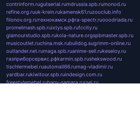
contrinform.ru
gutserial.ru
mdrussia.spb.ru
monod.ru
refine.org.ru
uk-krein.ru
kamensk61.ru
zooclub.info
filonov.org.ru
технокамск.рф
ra-spectr.ru
ooodriada.ru
promelmash.spb.ru
ixtys.spb.ru
fccity.ru
glamourstudio.spb.ru
kola-nature.org
spbmaster.spb.ru
musicoutlet.ru
china.msk.ru
bulldog.su
grimm-online.ru
outlander.net.ru
maga.spb.ru
anime-sell.ru
keseloy.ru
газприборсервис.рф
karmin.spb.ru
shekswood.ru
tischlermebel.ru
automall66.ru
mag-vladimir.ru
yardbar.ru
kiwitour.spb.ru
indesign.com.ru
freestylemebel.ru
bany-samara.ru
rsei.ru
naidisvoyput.ru
mgsn-invest.ru
ipkamerasannce.ru
alicante-house.ru
ibelka74.ru
cozyhouse.info
vlkargalev-studio.ru
700mb.ru
figura-ufa.ru
alina-live.ru
belarusiannews.ru
womenknow.ru
dos-vniimk.ru
sega.net.ru
dv.net.ru
phenomenonsofhistory.com
telesputnik.net.ru
wall.pp.ru
pylesosroidmi.ru
gtc-clan.ru
cligs.ru
bibikazap.ru
popova.org.ru