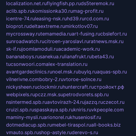
localization.net.ru
flyingfish.pp.ru
ds5teremok.ru
aclib.spb.ru
komissionka30.ru
mag-profit.ru
icentre-74.ru
leasing-nsk.ru
hd39.ru
rcd.com.ru
bioprot.ru
deltaextreme.ru
mirkotlov07.ru
mycrossway.ru
temamedia.ru
art-fusing.ru
cbslefort.ru
sunroadwatch.ru
citroen-yaroslavl.ru
ratnews.msk.ru
sk-if.ru
joomlamoduli.ru
academic-work.ru
bananaboys.ru
sanekua.ru
lianafrukt.ru
beta43.ru
tucsonwoori.com
alex-translation.ru
avantgardeclinics.ru
noel.msk.ru
buylq.ru
aquas-spb.ru
vilnerivne.com
bobry-2.ru
vtoroe-solnce.ru
nickysheen.ru
clockmir.ru
huntercraft.ru
стройокт.рф
webpixels.ru
pczz.msk.su
petrodvorets.spb.ru
nsintermed.spb.ru
avtovirazh-24.ru
jazzq.ru
czecot.ru
cruizi.spb.ru
spasskaya.spb.ru
kniris.ru
vkpeople.com
maminy-mysli.ru
arionorel.ru
khuseniosif.ru
dotmediacup.spb.ru
mebel-tiraspol.ru
all-books.biz
vmauto.spb.ru
shop-astyle.ru
derevo-s.ru