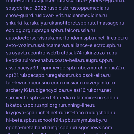
trade-farm.ru
tajuncos.ru
taksu.ru
tor-lyubov-i-grom.ru
spayderhed-2022.ru
splclub.ru
stoppamedia.ru
snow-guard.ru
slovar-ivrit.ru
cleanmedicine.ru
shkurki-karakulya.ru
kanotiforet.spb.ru
tutmassage.ru
ecolog.org.ru
praga.spb.ru
falcorussia.ru
autodoctorservis.ru
kamertondom.spb.ru
net-life.net.ru
avto-vozim.ru
sakhcamera.ru
alliance-electro.spb.ru
stroyavt.ru
controlweb1.ru
tdsak74.ru
kinzozo-ru.ru
kvotka.ru
iron-snab.ru
costa-bella.ru
eugrus.pp.ru
associaciya39.ru
primexpo.spb.ru
bezmorchin.ru
ia2.ru
cpt21.ru
ispecspb.ru
regahost.ru
kolosok-elita.ru
tae-kwon.ru
consrio.com.ru
insiam.ru
avegainfo.ru
archery161.ru
bigencyclica.ru
vlast16.ru
korru.net
sarmiento.spb.su
extelopedia.ru
lammin-suo.spb.ru
iskatour.spb.ru
snpi.org.ru
running-line.ru
krygeva-spa.ru
chel.net.ru
rust-loco.ru
dugshop.ru
hl-beta.spb.ru
school494.spb.ru
mymubaby.ru
epoha-metalband.ru
ngr.spb.ru
rusgosnews.com