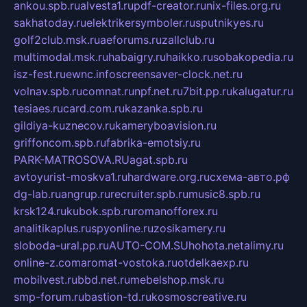
ankou.spb.ru
alvesta1.ru
pdf-creator.ru
nix-files.org.ru
sakhatoday.ru
elektrikersymboler.ru
sputnikyes.ru
golf2club.msk.ru
aeforums.ru
zallclub.ru
multimodal.msk.ru
habaigry.ru
haikko.ru
sobakopedia.ru
isz-fest.ru
ewnc.info
screensaver-clock.net.ru
volnav.spb.ru
comnat.ru
npf.net.ru
7bit.pp.ru
kalugatur.ru
tesiaes.ru
card.com.ru
kazanka.spb.ru
gildiya-kuznecov.ru
kameryboavision.ru
griffoncom.spb.ru
fabrika-emotsiy.ru
PARK-MATROSOVA.RU
agat.spb.ru
avtoyurist-moskva1.ru
hardware.org.ru
схема-авто.рф
dg-lab.ru
angrup.ru
recruiter.spb.ru
music8.spb.ru
krsk124.ru
kubok.spb.ru
romanofforex.ru
analitikaplus.ru
spyonline.ru
zosikamery.ru
sloboda-ural.pp.ru
AUTO-COM.SU
hohota.net
alimy.ru
online-z.com
aromat-vostoka.ru
otdelkaexp.ru
mobilvest.ru
bbd.net.ru
mebelshop.msk.ru
smp-forum.ru
bastion-td.ru
kosmoscreative.ru