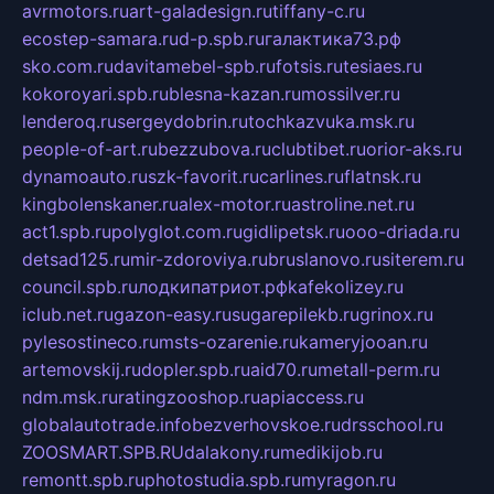
avrmotors.ru
art-galadesign.ru
tiffany-c.ru
ecostep-samara.ru
d-p.spb.ru
галактика73.рф
sko.com.ru
davitamebel-spb.ru
fotsis.ru
tesiaes.ru
kokoroyari.spb.ru
blesna-kazan.ru
mossilver.ru
lenderoq.ru
sergeydobrin.ru
tochkazvuka.msk.ru
people-of-art.ru
bezzubova.ru
clubtibet.ru
orior-aks.ru
dynamoauto.ru
szk-favorit.ru
carlines.ru
flatnsk.ru
kingbolenskaner.ru
alex-motor.ru
astroline.net.ru
act1.spb.ru
polyglot.com.ru
gidlipetsk.ru
ooo-driada.ru
detsad125.ru
mir-zdoroviya.ru
bruslanovo.ru
siterem.ru
council.spb.ru
лодкипатриот.рф
kafekolizey.ru
iclub.net.ru
gazon-easy.ru
sugarepilekb.ru
grinox.ru
pylesostineco.ru
msts-ozarenie.ru
kameryjooan.ru
artemovskij.ru
dopler.spb.ru
aid70.ru
metall-perm.ru
ndm.msk.ru
ratingzooshop.ru
apiaccess.ru
globalautotrade.info
bezverhovskoe.ru
drsschool.ru
ZOOSMART.SPB.RU
dalakony.ru
medikijob.ru
remontt.spb.ru
photostudia.spb.ru
myragon.ru