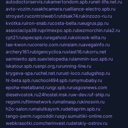
autodoctorservis.ru
kamertondom.spb.ru
net-life.net.ru
avto-vozim.ru
sakhcamera.ru
alliance-electro.spb.ru
stroyavt.ru
controlweb1.ru
tdsak74.ru
kinzozo-ru.ru
kvotka.ru
iron-snab.ru
costa-bella.ru
eugrus.pp.ru
associaciya39.ru
primexpo.spb.ru
bezmorchin.ru
ia2.ru
cpt21.ru
ispecspb.ru
regahost.ru
kolosok-elita.ru
tae-kwon.ru
consrio.com.ru
insiam.ru
avegainfo.ru
archery161.ru
bigencyclica.ru
vlast16.ru
korru.net
sarmiento.spb.su
extelopedia.ru
lammin-suo.spb.ru
iskatour.spb.ru
snpi.org.ru
running-line.ru
krygeva-spa.ru
chel.net.ru
rust-loco.ru
dugshop.ru
hl-beta.spb.ru
school494.spb.ru
mymubaby.ru
epoha-metalband.ru
ngr.spb.ru
rusgosnews.com
dieselvostok.ru
24hostel.msk.ru
w-dev.ru
f-ship.ru
regsmi.ru
filmnetwork.ru
malinasp.ru
kinosvin.ru
h2o-salon.ru
malutkayork.ru
deltaprim.spb.ru
tango-perm.ru
gooddir.ru
sgv.su
multiki-online.com
webkrasotki.com
cherinvest.ru
detskiy-ostrov.ru