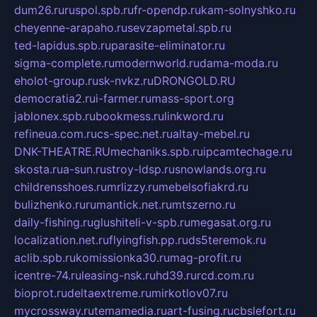
dum26.ru
ruspol.spb.ru
fr-opendp.ru
kam-solnyshko.ru
cheyenne-arapaho.ru
sevzapmetal.spb.ru
ted-lapidus.spb.ru
parasite-eliminator.ru
sigma-complete.ru
modernworld.ru
dama-moda.ru
eholot-group.ru
sk-nvkz.ru
DRONGOLD.RU
democratia2.ru
i-farmer.ru
mass-sport.org
jablonex.spb.ru
bookmess.ru
linkword.ru
refineua.com.ru
cs-spec.net.ru
altay-mebel.ru
DNK-THEATRE.RU
mechaniks.spb.ru
ipcamtechage.ru
skosta.ru
a-sun.ru
stroy-ldsp.ru
snowlands.org.ru
childrensshoes.ru
mrlizzy.ru
mebelsofiakrd.ru
bulizhenko.ru
rumantick.net.ru
mtszerno.ru
daily-fishing.ru
glushiteli-v-spb.ru
megasat.org.ru
localization.net.ru
flyingfish.pp.ru
ds5teremok.ru
aclib.spb.ru
komissionka30.ru
mag-profit.ru
icentre-74.ru
leasing-nsk.ru
hd39.ru
rcd.com.ru
bioprot.ru
deltaextreme.ru
mirkotlov07.ru
mycrossway.ru
temamedia.ru
art-fusing.ru
cbslefort.ru