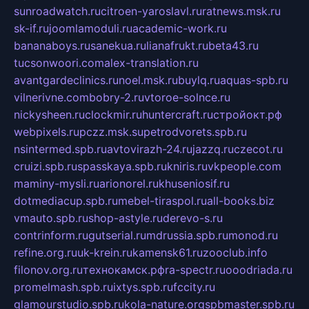
sunroadwatch.ru
citroen-yaroslavl.ru
ratnews.msk.ru
sk-if.ru
joomlamoduli.ru
academic-work.ru
bananaboys.ru
sanekua.ru
lianafrukt.ru
beta43.ru
tucsonwoori.com
alex-translation.ru
avantgardeclinics.ru
noel.msk.ru
buylq.ru
aquas-spb.ru
vilnerivne.com
bobry-2.ru
vtoroe-solnce.ru
nickysheen.ru
clockmir.ru
huntercraft.ru
стройокт.рф
webpixels.ru
pczz.msk.su
petrodvorets.spb.ru
nsintermed.spb.ru
avtovirazh-24.ru
jazzq.ru
czecot.ru
cruizi.spb.ru
spasskaya.spb.ru
kniris.ru
vkpeople.com
maminy-mysli.ru
arionorel.ru
khuseniosif.ru
dotmediacup.spb.ru
mebel-tiraspol.ru
all-books.biz
vmauto.spb.ru
shop-astyle.ru
derevo-s.ru
contrinform.ru
gutserial.ru
mdrussia.spb.ru
monod.ru
refine.org.ru
uk-krein.ru
kamensk61.ru
zooclub.info
filonov.org.ru
технокамск.рф
ra-spectr.ru
ooodriada.ru
promelmash.spb.ru
ixtys.spb.ru
fccity.ru
glamourstudio.spb.ru
kola-nature.org
spbmaster.spb.ru