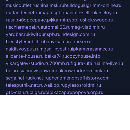
musicoutlet.ru
china.msk.ru
bulldog.su
grimm-online.ru
outlander.net.ru
maga.spb.ru
anime-sell.ru
keseloy.ru
газприборсервис.рф
karmin.spb.ru
shekswood.ru
tischlermebel.ru
automall66.ru
mag-vladimir.ru
yardbar.ru
kiwitour.spb.ru
indesign.com.ru
freestylemebel.ru
bany-samara.ru
rsei.ru
naidisvoyput.ru
mgsn-invest.ru
ipkamerasannce.ru
alicante-house.ru
ibelka74.ru
cozyhouse.info
vlkargalev-studio.ru
700mb.ru
figura-ufa.ru
alina-live.ru
belarusiannews.ru
womenknow.ru
dos-vniimk.ru
sega.net.ru
dv.net.ru
phenomenonsofhistory.com
telesputnik.net.ru
wall.pp.ru
pylesosroidmi.ru
gtc-clan.ru
cligs.ru
bibikazap.ru
popova.org.ru
netwhistler.spb.ru
bellvil.ru
bonzon.ru
iss-vladik.ru
defiparis.net.ru
las-gryzas.ru
amku.ru
electednews.spb.ru
feather.org.ru
spar72.ru
tankiigri.ru
dominus.com.ru
ibtree.ru
sanykool.pp.ru
unixlib.org.ru
menatep.spb.ru
gartenterrassen.ru
printeka.ru