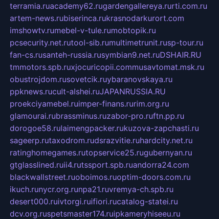
terramia.ru
academy62.ru
gardengallereya.ru
rti.com.ru
artem-news.ru
biserinca.ru
krasnodarkurort.com
imshowtv.ru
mebel-v-tule.ru
mobtopik.ru
pcsecurity.net.ru
tool-sib.ru
multimetrunit.ru
sp-tour.ru
fan-cs.ru
santeh-russia.ru
symbian9.net.ru
DSHAIR.RU
tmmotors.spb.ru
xjocuricopii.com
musavtomat.msk.ru
obustrojdom.ru
sovetcik.ru
ybaranovskaya.ru
ppknews.ru
cult-alshei.ru
JAPANRUSSIA.RU
proekciyamebel.ru
imper-finans.ru
rim.org.ru
glamourai.ru
brassminus.ru
zabor-pro.ru
ftn.pp.ru
dorogoe58.ru
laimengpacker.ru
kuzova-zapchasti.ru
sageerp.ru
taxodrom.ru
dsrazvitie.ru
hardcity.net.ru
ratinghomegames.ru
topservice25.ru
gubernyan.ru
gtglasslined.ru
ii4.ru
tssport.spb.ru
andorra24.com
blackwallstreet.ru
oboimos.ru
optim-doors.com.ru
ikuch.ru
nycr.org.ru
npa21.ru
vremya-ch.spb.ru
desert000.ru
ivtorgi.ru
ifiori.ru
catalog-statei.ru
dcv.org.ru
spetsmaster174.ru
ipkameryhiseeu.ru