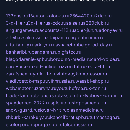
133chel.ru
13autor-kolonka.ru
2864420.ru
2rich.ru
3-d-file.ru
3d-file.ru
a-cdc.ru
aalse.ru
a380club.ru
airgungames.ru
accounts-112.ru
adler-jun.ru
adonyev.ru
alfeihavsalnassr.ru
altaipant.ru
argentinamia.ru
aria-family.ru
arkrym.ru
ashanet.ru
belgorod-day.ru
bankaribi.ru
bandamn.ru
bigfatcc.ru
blagodarenie-spb.ru
borodino-media.ru
card-voice.ru
cardvoice.ru
zed-online.ru
zvonitut.ru
zebra-tlt.ru
zarafshan.ru
york-life.ru
vintovoykompressor.ru
vladivostok-map.ru
vlknrussia.ru
wasabi-shop.ru
webamator.ru
zaryna.ru
youtubefree.ru
x-ton.ru
trade-farm.ru
tajuncos.ru
taksu.ru
tor-lyubov-i-grom.ru
spayderhed-2022.ru
splclub.ru
stoppamedia.ru
snow-guard.ru
slovar-ivrit.ru
cleanmedicine.ru
shkurki-karakulya.ru
kanotiforet.spb.ru
tutmassage.ru
ecolog.org.ru
praga.spb.ru
falcorussia.ru