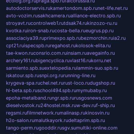
ecolog.org.ru
praga.spb.ru
falcorussia.ru
autodoctorservis.ru
kamertondom.spb.ru
net-life.net.ru
avto-vozim.ru
sakhcamera.ru
alliance-electro.spb.ru
stroyavt.ru
controlweb1.ru
tdsak74.ru
kinzozo-ru.ru
kvotka.ru
iron-snab.ru
costa-bella.ru
eugrus.pp.ru
associaciya39.ru
primexpo.spb.ru
bezmorchin.ru
ia2.ru
cpt21.ru
ispecspb.ru
regahost.ru
kolosok-elita.ru
tae-kwon.ru
consrio.com.ru
insiam.ru
avegainfo.ru
archery161.ru
bigencyclica.ru
vlast16.ru
korru.net
sarmiento.spb.su
extelopedia.ru
lammin-suo.spb.ru
iskatour.spb.ru
snpi.org.ru
running-line.ru
krygeva-spa.ru
chel.net.ru
rust-loco.ru
dugshop.ru
hl-beta.spb.ru
school494.spb.ru
mymubaby.ru
epoha-metalband.ru
ngr.spb.ru
rusgosnews.com
dieselvostok.ru
24hostel.msk.ru
w-dev.ru
f-ship.ru
regsmi.ru
filmnetwork.ru
malinasp.ru
kinosvin.ru
h2o-salon.ru
malutkayork.ru
deltaprim.spb.ru
tango-perm.ru
gooddir.ru
sgv.su
multiki-online.com