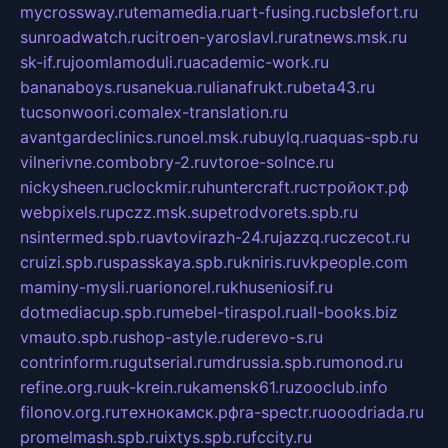
mycrossway.ru
temamedia.ru
art-fusing.ru
cbslefort.ru
sunroadwatch.ru
citroen-yaroslavl.ru
ratnews.msk.ru
sk-if.ru
joomlamoduli.ru
academic-work.ru
bananaboys.ru
sanekua.ru
lianafrukt.ru
beta43.ru
tucsonwoori.com
alex-translation.ru
avantgardeclinics.ru
noel.msk.ru
buylq.ru
aquas-spb.ru
vilnerivne.com
bobry-2.ru
vtoroe-solnce.ru
nickysheen.ru
clockmir.ru
huntercraft.ru
стройокт.рф
webpixels.ru
pczz.msk.su
petrodvorets.spb.ru
nsintermed.spb.ru
avtovirazh-24.ru
jazzq.ru
czecot.ru
cruizi.spb.ru
spasskaya.spb.ru
kniris.ru
vkpeople.com
maminy-mysli.ru
arionorel.ru
khuseniosif.ru
dotmediacup.spb.ru
mebel-tiraspol.ru
all-books.biz
vmauto.spb.ru
shop-astyle.ru
derevo-s.ru
contrinform.ru
gutserial.ru
mdrussia.spb.ru
monod.ru
refine.org.ru
uk-krein.ru
kamensk61.ru
zooclub.info
filonov.org.ru
технокамск.рф
ra-spectr.ru
ooodriada.ru
promelmash.spb.ru
ixtys.spb.ru
fccity.ru