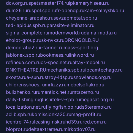
dcv.org.ru
spetsmaster174.ru
ipkameryhiseeu.ru
dum26.ru
ruspol.spb.ru
fr-opendp.ru
kam-solnyshko.ru
cheyenne-arapaho.ru
sevzapmetal.spb.ru
ted-lapidus.spb.ru
parasite-eliminator.ru
sigma-complete.ru
modernworld.ru
dama-moda.ru
eholot-group.ru
sk-nvkz.ru
DRONGOLD.RU
democratia2.ru
i-farmer.ru
mass-sport.org
jablonex.spb.ru
bookmess.ru
linkword.ru
refineua.com.ru
cs-spec.net.ru
altay-mebel.ru
DNK-THEATRE.RU
mechaniks.spb.ru
ipcamtechage.ru
skosta.ru
a-sun.ru
stroy-ldsp.ru
snowlands.org.ru
childrensshoes.ru
mrlizzy.ru
mebelsofiakrd.ru
bulizhenko.ru
rumantick.net.ru
mtszerno.ru
daily-fishing.ru
glushiteli-v-spb.ru
megasat.org.ru
localization.net.ru
flyingfish.pp.ru
ds5teremok.ru
aclib.spb.ru
komissionka30.ru
mag-profit.ru
icentre-74.ru
leasing-nsk.ru
hd39.ru
rcd.com.ru
bioprot.ru
deltaextreme.ru
mirkotlov07.ru