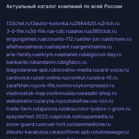
Актуальный каталог компаний по всей России
133chel.ru
13autor-kolonka.ru
2864420.ru
2rich.ru
3-d-file.ru
3d-file.ru
a-cdc.ru
aalse.ru
a380club.ru
airgungames.ru
accounts-112.ru
adler-jun.ru
adonyev.ru
alfeihavsalnassr.ru
altaipant.ru
argentinamia.ru
aria-family.ru
arkrym.ru
ashanet.ru
belgorod-day.ru
bankaribi.ru
bandamn.ru
bigfatcc.ru
blagodarenie-spb.ru
borodino-media.ru
card-voice.ru
cardvoice.ru
zed-online.ru
zvonitut.ru
zebra-tlt.ru
zarafshan.ru
york-life.ru
vintovoykompressor.ru
vladivostok-map.ru
vlknrussia.ru
wasabi-shop.ru
webamator.ru
zaryna.ru
youtubefree.ru
x-ton.ru
trade-farm.ru
tajuncos.ru
taksu.ru
tor-lyubov-i-grom.ru
spayderhed-2022.ru
splclub.ru
stoppamedia.ru
snow-guard.ru
slovar-ivrit.ru
cleanmedicine.ru
shkurki-karakulya.ru
kanotiforet.spb.ru
tutmassage.ru