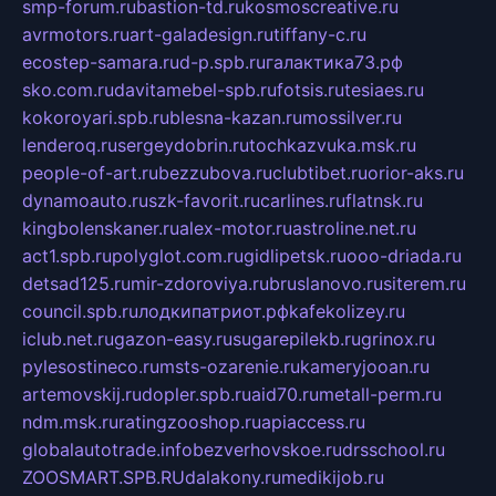
smp-forum.ru
bastion-td.ru
kosmoscreative.ru
avrmotors.ru
art-galadesign.ru
tiffany-c.ru
ecostep-samara.ru
d-p.spb.ru
галактика73.рф
sko.com.ru
davitamebel-spb.ru
fotsis.ru
tesiaes.ru
kokoroyari.spb.ru
blesna-kazan.ru
mossilver.ru
lenderoq.ru
sergeydobrin.ru
tochkazvuka.msk.ru
people-of-art.ru
bezzubova.ru
clubtibet.ru
orior-aks.ru
dynamoauto.ru
szk-favorit.ru
carlines.ru
flatnsk.ru
kingbolenskaner.ru
alex-motor.ru
astroline.net.ru
act1.spb.ru
polyglot.com.ru
gidlipetsk.ru
ooo-driada.ru
detsad125.ru
mir-zdoroviya.ru
bruslanovo.ru
siterem.ru
council.spb.ru
лодкипатриот.рф
kafekolizey.ru
iclub.net.ru
gazon-easy.ru
sugarepilekb.ru
grinox.ru
pylesostineco.ru
msts-ozarenie.ru
kameryjooan.ru
artemovskij.ru
dopler.spb.ru
aid70.ru
metall-perm.ru
ndm.msk.ru
ratingzooshop.ru
apiaccess.ru
globalautotrade.info
bezverhovskoe.ru
drsschool.ru
ZOOSMART.SPB.RU
dalakony.ru
medikijob.ru