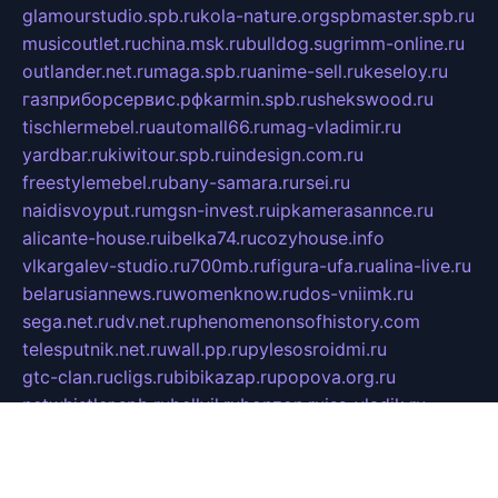
glamourstudio.spb.ru
kola-nature.org
spbmaster.spb.ru
musicoutlet.ru
china.msk.ru
bulldog.su
grimm-online.ru
outlander.net.ru
maga.spb.ru
anime-sell.ru
keseloy.ru
газприборсервис.рф
karmin.spb.ru
shekswood.ru
tischlermebel.ru
automall66.ru
mag-vladimir.ru
yardbar.ru
kiwitour.spb.ru
indesign.com.ru
freestylemebel.ru
bany-samara.ru
rsei.ru
naidisvoyput.ru
mgsn-invest.ru
ipkamerasannce.ru
alicante-house.ru
ibelka74.ru
cozyhouse.info
vlkargalev-studio.ru
700mb.ru
figura-ufa.ru
alina-live.ru
belarusiannews.ru
womenknow.ru
dos-vniimk.ru
sega.net.ru
dv.net.ru
phenomenonsofhistory.com
telesputnik.net.ru
wall.pp.ru
pylesosroidmi.ru
gtc-clan.ru
cligs.ru
bibikazap.ru
popova.org.ru
netwhistler.spb.ru
bellvil.ru
bonzon.ru
iss-vladik.ru
defiparis.net.ru
las-gryzas.ru
amku.ru
electednews.spb.ru
feather.org.ru
spar72.ru
tankiigri.ru
dominus.com.ru
ibtree.ru
sanykool.pp.ru
unixlib.org.ru