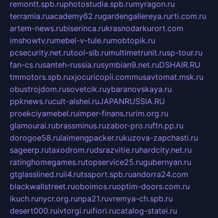
remontt.spb.ru
photostudia.spb.ru
myragon.ru
terramia.ru
academy62.ru
gardengallereya.ru
rti.com.ru
artem-news.ru
biserinca.ru
krasnodarkurort.com
imshowtv.ru
mebel-v-tule.ru
mobtopik.ru
pcsecurity.net.ru
tool-sib.ru
multimetrunit.ru
sp-tour.ru
fan-cs.ru
santeh-russia.ru
symbian9.net.ru
DSHAIR.RU
tmmotors.spb.ru
xjocuricopii.com
musavtomat.msk.ru
obustrojdom.ru
sovetcik.ru
ybaranovskaya.ru
ppknews.ru
cult-alshei.ru
JAPANRUSSIA.RU
proekciyamebel.ru
imper-finans.ru
rim.org.ru
glamourai.ru
brassminus.ru
zabor-pro.ru
ftn.pp.ru
dorogoe58.ru
laimengpacker.ru
kuzova-zapchasti.ru
sageerp.ru
taxodrom.ru
dsrazvitie.ru
hardcity.net.ru
ratinghomegames.ru
topservice25.ru
gubernyan.ru
gtglasslined.ru
ii4.ru
tssport.spb.ru
andorra24.com
blackwallstreet.ru
oboimos.ru
optim-doors.com.ru
ikuch.ru
nycr.org.ru
npa21.ru
vremya-ch.spb.ru
desert000.ru
ivtorgi.ru
ifiori.ru
catalog-statei.ru