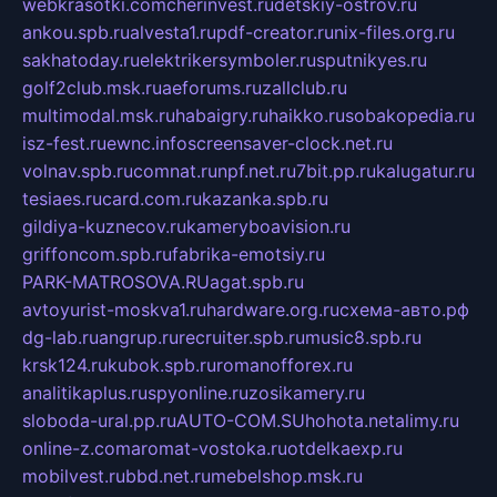
webkrasotki.com
cherinvest.ru
detskiy-ostrov.ru
ankou.spb.ru
alvesta1.ru
pdf-creator.ru
nix-files.org.ru
sakhatoday.ru
elektrikersymboler.ru
sputnikyes.ru
golf2club.msk.ru
aeforums.ru
zallclub.ru
multimodal.msk.ru
habaigry.ru
haikko.ru
sobakopedia.ru
isz-fest.ru
ewnc.info
screensaver-clock.net.ru
volnav.spb.ru
comnat.ru
npf.net.ru
7bit.pp.ru
kalugatur.ru
tesiaes.ru
card.com.ru
kazanka.spb.ru
gildiya-kuznecov.ru
kameryboavision.ru
griffoncom.spb.ru
fabrika-emotsiy.ru
PARK-MATROSOVA.RU
agat.spb.ru
avtoyurist-moskva1.ru
hardware.org.ru
схема-авто.рф
dg-lab.ru
angrup.ru
recruiter.spb.ru
music8.spb.ru
krsk124.ru
kubok.spb.ru
romanofforex.ru
analitikaplus.ru
spyonline.ru
zosikamery.ru
sloboda-ural.pp.ru
AUTO-COM.SU
hohota.net
alimy.ru
online-z.com
aromat-vostoka.ru
otdelkaexp.ru
mobilvest.ru
bbd.net.ru
mebelshop.msk.ru